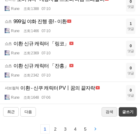
0
댓글
Rune
조회 1388
07-10
999일 야화 진행 중! - 이환
쇼츠
1
댓글
Rune
조회 1466
07-10
이환 신규 캐릭터 「링코」
쇼츠
0
댓글
Rune
조회 2369
07-10
이환 신규 캐릭터 「잔홍」
쇼츠
0
댓글
Rune
조회 2342
07-10
이환 - 신쿠 캐릭터 PV丨꿈의 끝자락
서브컬쳐
0
댓글
Rune
조회 1648
07-06
최근
다음
검색
글쓰기
1
2
3
4
5