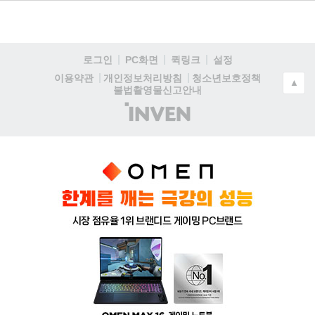
로그인
PC화면
퀵링크
설정
청소년보호정책
이용약관
개인정보처리방침
▲
불법촬영물신고안내
(주)
인
벤