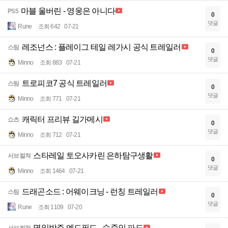
마블 울버린 - 영웅은 아니다
PS5
0
댓글
Rune
조회 642
07-21
레조넌스 : 플레이그 테일 레가시 공식 트레일러
스팀
0
댓글
Minno
조회 883
07-21
트로피코7 공식 트레일러
스팀
0
댓글
Minno
조회 771
07-21
캐릭터 프리뷰 길가메시
쇼츠
0
댓글
Minno
조회 712
07-21
스타레일 토오사카린 은하탐구생활
서브컬쳐
0
댓글
Minno
조회 1464
07-21
드래곤소드 : 어웨이크닝 - 런칭 트레일러
스팀
0
댓글
Rune
조회 1109
07-20
명일방주 엔드필드 - 숨죽인 파도