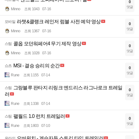
0
댓글
Minno
조회 1043
07-16
라챗&클랭크 레인저 럼블 사전 예약 영상
모바일
0
댓글
Minno
조회 1367
07-16
콜옵 모던워페어4 무기 제작 영상
스팀
0
댓글
Minno
조회 1028
07-16
MSI - 결승 승리의 순간
쇼츠
0
댓글
Rune
조회 1155
07-14
그랑블루 판타지 리링크 엔드리스 라그나로크 트레일
스팀
0
러
댓글
Rune
조회 1338
07-14
팰월드 1.0 런치 트레일러
스팀
0
댓글
Rune
조회 1803
07-10
오버워치 - 계승자들 스토리 타임 트레일러
온라인