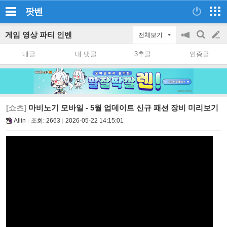
팟벤
게임 영상 파티 인벤
전체보기
공
검
글
지
색
내글
내 댓글
3추글
인증글
on/off
쓰
기
[쇼츠]
마비노기 모바일 - 5월 업데이트 신규 패션 장비 미리보기
Aliin
조회:
2663
2026-05-22 14:15:01