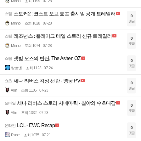
Minno
조회 1199
07-28
스토커2 : 코스트 오브 호프 출시일 공개 트레일러
스팀
0
댓글
Minno
조회 1028
07-28
레조넌스 : 플레이그 테일 스토리 신규 트레일러
스팀
0
댓글
Minno
조회 1074
07-28
잿빛 오즈의 반란, The Ashen OZ
스팀
0
댓글
칼로엔
조회 1123
07-24
세나 리버스 각성 선란 - 영웅 PV
쇼츠
0
댓글
Aliin
조회 1105
07-23
세나 리버스 스토리 시네마틱 - 칠야의 수호대감
모바일
0
댓글
Aliin
조회 1332
07-23
LOL - EWC Recap
온라인
0
댓글
Rune
조회 1075
07-21