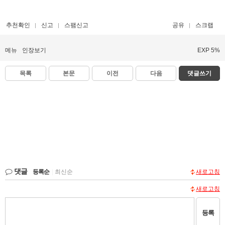
추천확인
신고
스팸신고
공유
스크랩
메뉴
인장보기
EXP 5%
목록
본문
이전
다음
댓글쓰기
댓글
등록순
|
최신순
새로고침
새로고침
등록