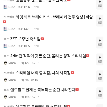
서브컬쳐
0
댓글
Rune
조회 1236
07-20
리밋 제로 브레이커스 - 브레이커 전투 영상 | 바알
서브컬쳐
0
댓글
Rune
조회 1471
07-20
ZZZ - 2주년 축하말
쇼츠
0
댓글
Rune
조회 1035
07-20
4.4버전 적막이 깃든 순간, 울리는 경적 스타레일
쇼츠
0
댓글
Minno
조회 1293
07-16
스타레일 너의 종착점, 나의 시작점
서브컬쳐
0
댓글
Minno
조회 689
07-16
엔드필드 한계는 극복하는 순간 사라진다
쇼츠
0
댓글
Minno
조회 1460
07-16
엔드필드 오퍼레이터 스토리 : 결
서브컬쳐