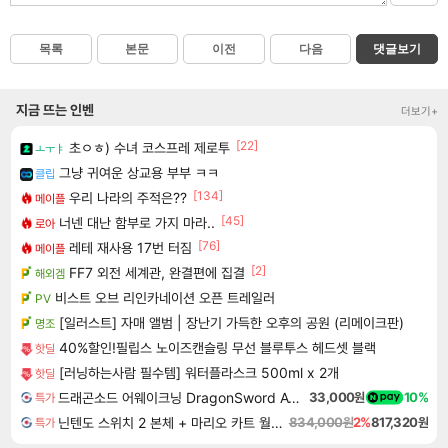
목록
본문
이전
다음
댓글보기
지금 뜨는 인벤
더보기+
[22]
초ㅇㅎ) 수녀 코스프레 제로투
ㅗㅜㅑ
그냥 귀여운 상교용 부부 ㅋㅋ
클립
[134]
우리 나라의 주적은??
메이플
[45]
너넨 대난 함부로 가지 마라..
로아
[76]
레테 재사용 17번 터짐
메이플
[2]
FF7 외전 세계관, 완결편에 집결
해외겜
비스트 오브 리인카네이션 오픈 트레일러
PV
[일러스트] 자매 앨범 | 장난기 가득한 오후의 공원 (리메이크판)
명조
40%할인!필립스 노이즈캔슬링 무선 블루투스 헤드셋 블랙
핫딜
[러닝하는사람 필수템] 워터플라스크 500ml x 2개
핫딜
드래곤소드 어웨이크닝 DragonSword Awakening
33,000원
10%
특가
닌텐도 스위치 2 본체 + 마리오 카트 월드 + 포켓몬 포코피아 번들
834,000원
2%
817,320원
특가