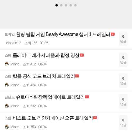
힐링 탐험 게임 Bearly Awesome 챕터 1 트레일러
모바일
0
댓글
Loladdict12
조회 156
08-05
툼레이더 레가시 퍼즐과 함정 영상
스팀
0
댓글
Minno
조회 412
08-04
탈콥 공식 코드 브리치 트레일러
스팀
0
댓글
Minno
조회 424
08-04
슈로대Y 확장팩 업데이트 트레일러
닌텐도
0
댓글
Minno
조회 532
08-04
비스트 오브 리인카네이션 오픈 트레일러
스팀
0
댓글
Minno
조회 753
08-04