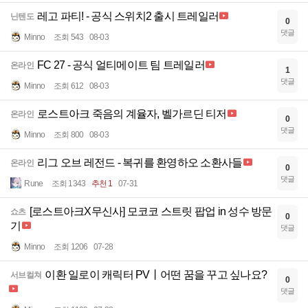
레고 파티! - 공식 스위치2 출시 트레일러
닌텐도
0
댓글
Minno
조회 543
08-03
FC 27 - 공식 얼티메이트 팀 트레일러
온라인
1
댓글
Minno
조회 612
08-03
로스트아크 죽음의 계율자, 벨가르딘 티저
온라인
0
댓글
Minno
조회 800
08-03
리그 오브 레전드 - 복귀를 환영하오 소환사들
온라인
0
댓글
Rune
조회 1343
추천 1
07-31
[로스트아크X무신사] 모코코 스트릿 팝업 in 성수 방문
쇼츠
0
기
댓글
Minno
조회 1206
07-28
이환 일로이 캐릭터 PV丨어떤 꿈을 꾸고 싶나요?
서브컬쳐
0
댓글