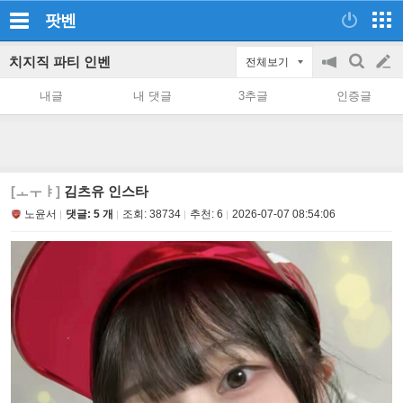
팟벤
치지직 파티 인벤
전체보기
공
검
글
지
색
내글
내 댓글
3추글
인증글
on/off
쓰
기
[ㅗㅜㅑ]
김츠유 인스타
노윤서
댓글: 5 개
조회:
38734
추천:
6
2026-07-07 08:54:06