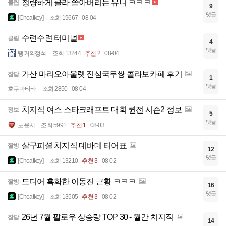
청량하게 콜라 쏟아버리는 유니 ㅋㅋㅋ
클립
9
댓글
[Cheatkey]
조회 19667
08-04
수련수련 터미널
클립
4
댓글
탱커의정석
조회 13244
추천 2
08-04
가산 마리오아울렛 진삼국무쌍 콜라보카페 후기
잡담
1
댓글
호쿠마타타
조회 2850
08-04
치지직 여스 스타크래프트 대회 퀸전 시즌2 정보
정보
5
댓글
노윤서
조회 5991
추천 1
08-03
살구피셜 치지직 데바데 티어표
짤방
12
댓글
[Cheatkey]
조회 13210
추천 3
08-02
드디어 흑화한 이동진 근황 ㅋㅋㅋ
짤방
16
댓글
[Cheatkey]
조회 13505
추천 3
08-02
26년 7월 팔로우 상승량 TOP 30 - 월간 치지직
잡담
14