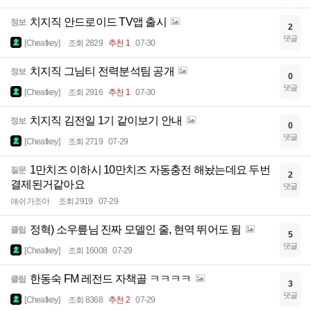
치지직 안드로이드 TV앱 출시
정보
2
댓글
[Cheatkey]
조회 2829
추천 1
07-30
치지직 그님티 전력분석팀 공개
정보
0
댓글
[Cheatkey]
조회 2916
추천 1
07-30
치지직 김전일 1기 같이보기 안내
정보
0
댓글
[Cheatkey]
조회 2719
07-29
1만치즈 이하시 10만치즈 자동충전 해놨는데요 두번
질문
2
결제된거같아요
댓글
애쉬가조아
조회 2919
07-29
정혁) 소우릎님 진짜 모델인 줄, 현역 뛰어도 됨
클립
5
댓글
[Cheatkey]
조회 16008
07-29
한동숙 FM 레전드 자책골 ㅋㅋㅋㅋ
클립
3
댓글
[Cheatkey]
조회 8368
추천 2
07-29