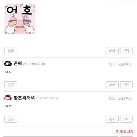
답글
0
0
존윅
26-07-08 13:36
신고
|
공감 확인
ㅇㄷ
답글
0
0
황혼의저녁
26-07-25 11:14
신고
|
공감 확인
ㅇㄷ
답글
0
0
새로고침