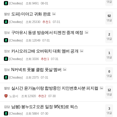
댓글
[Cheatkey]
조회 9491
08-01
도파) 미야고 귀화 완료
짤방
92
댓글
[Cheatkey]
조회 25330
추천 1
07-31
구마유시 동생 방송에서 티젠전 중계 예정
정보
2
댓글
[Cheatkey]
조회 12049
07-31
카시오라고배 오버워치 대회 멤버 공개
정보
1
댓글
[Cheatkey]
조회 3336
추천 1
07-31
N커넥트 풋볼 클럽 풋살 멤버
정보
0
댓글
[Cheatkey]
조회 2375
07-31
실시간 윤가놈이랑 합방중인 지인변호사분 피지컬
짤방
12
댓글
노윤서
조회 12920
추천 2
07-30
남봉) 봉누도2 오픈 일정 9/5(토)로 픽스
잡담
3
댓글
[Cheatkey]
조회 5884
07-30