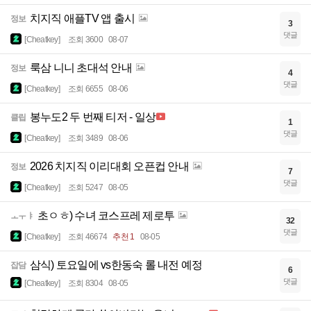
치지직 애플TV 앱 출시
정보
3
댓글
[Cheatkey]
조회 3600
08-07
룩삼 니니 초대석 안내
정보
4
댓글
[Cheatkey]
조회 6655
08-06
봉누도2 두 번째 티저 - 일상
클립
1
댓글
[Cheatkey]
조회 3489
08-06
2026 치지직 이리대회 오픈컵 안내
정보
7
댓글
[Cheatkey]
조회 5247
08-05
초ㅇㅎ) 수녀 코스프레 제로투
ㅗㅜㅑ
32
댓글
[Cheatkey]
조회 46674
추천 1
08-05
삼식) 토요일에 vs한동숙 롤 내전 예정
잡담
6
댓글
[Cheatkey]
조회 8304
08-05