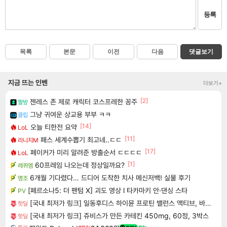
등록
목록
본문
이전
다음
댓글보기
지금 뜨는 인벤
더보기+
[2]
젠레스 존 제로 캐릭터 코스프레한 꽁주
짤방
그냥 귀여운 상교용 부부 ㅋㅋ
클립
[14]
오늘 티한전 요약
LoL
[11]
패스 세계수뽑기 최고네..ㄷㄷ
리니지M
[17]
페이커가 미리 알려준 방출순서 ㄷㄷㄷㄷ
LoL
[1]
60프레임 나오는데 정상일까요?
레퀴엠
6개월 기다렸다… 드디어 도착한 치사 메신저백! 실물 후기
명조
[페르소나5: 더 팬텀 X] 괴도 영상 l 타카마키 안·댄싱 스타
PV
[국내 최저가 링크] 일동후디스 하이뮨 프로틴 밸런스 액티브, 바닐라봉봉 제로, 250ml, 18개
핫딜
[국내 최저가 링크] 쥬비스가 만든 카테킨 450mg, 60정, 3박스
핫딜