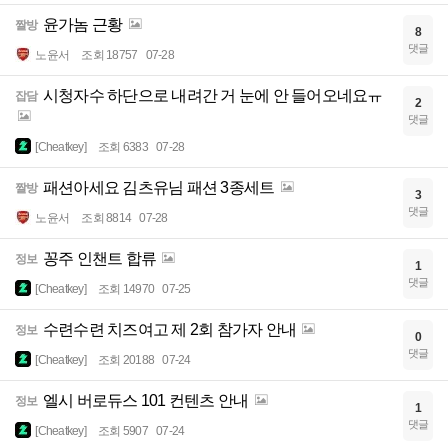
윤가놈 근황
짤방
8
댓글
노윤서
조회 18757
07-28
시청자수 하단으로 내려간 거 눈에 안 들어오네요ㅠ
잡담
2
댓글
[Cheatkey]
조회 6383
07-28
패션아세요 김츠유님 패션 3종세트
짤방
3
댓글
노윤서
조회 8814
07-28
꽁주 인챈트 합류
정보
1
댓글
[Cheatkey]
조회 14970
07-25
수련수련 치즈여고 제 2회 참가자 안내
정보
0
댓글
[Cheatkey]
조회 20188
07-24
엘시 버로듀스 101 컨텐츠 안내
정보
1
댓글
[Cheatkey]
조회 5907
07-24