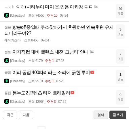
ㅇㅎ) 시라누이 마이 옷 입은 아카캉 ㄷㄷ
ㅗㅜㅑ
30
댓글
[Cheatkey]
조회 74556
추천 10
07-24
방송off 중일때 주소찾아가서 후원하면 연속후원 유지
질문
3
되더라구여??
댓글
애쉬가조아
조회 8450
07-24
치지직컵 대비 밸런스 내전 '그님티' 안내
정보
2
댓글
[Cheatkey]
조회 6179
추천 1
07-23
이리 동접 400따리라는 소리에 긁힌 루미
클립
1
댓글
[Cheatkey]
조회 9510
추천 1
07-23
봉누도2 콘텐츠 티저 트레일러
클립
9
댓글
[Cheatkey]
조회 12964
추천 3
07-22
최근
다음
검색
글쓰기