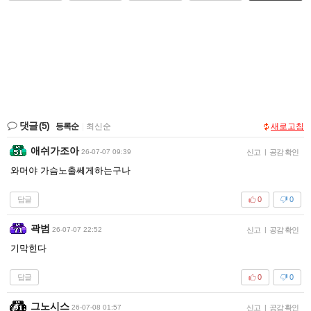
댓글
(5)
등록순
|
최신순
새로고침
애쉬가조아
26-07-07 09:39
신고
|
공감 확인
와머야 가슴노출쎄게하는구나
답글
0
0
곽범
26-07-07 22:52
신고
|
공감 확인
기막힌다
답글
0
0
그노시스
26-07-08 01:57
신고
|
공감 확인