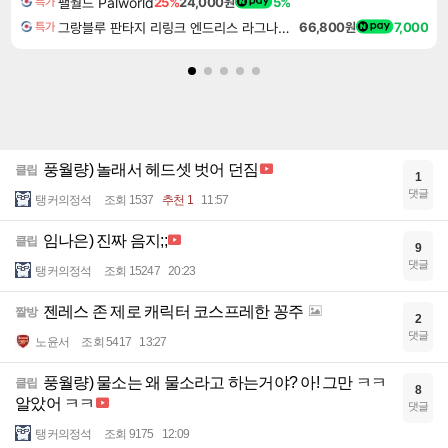
팰월드 Palworld
25%
24,000원
5%
특가
그랑블루 판타지 리링크 엔드리스 라그나로크 Granblue Fantasy Relink Endless Ragnarok
66,800원
7,000
특가
풍월량) 놀래서 헤드셋 벗어 던짐
클립
1
댓글
탱커의정석
조회 1537
추천 1
11:57
임나은) 진짜 음지;;
클립
9
댓글
탱커의정석
조회 15247
20:23
젠레스 존 제로 캐릭터 코스프레한 꽁주
짤방
2
댓글
노윤서
조회 5417
13:27
풍월량) 물소는 왜 물소라고 하는거야? 아! 그만 ㅋㅋ
클립
8
알았어 ㅋㅋ
댓글
탱커의정석
조회 9175
12:09