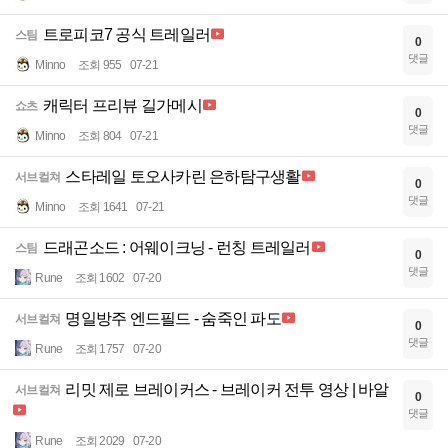
트로피코7 공식 트레일러
스팀
0
댓글
Minno
조회 955
07-21
캐릭터 프리뷰 길가메시
쇼츠
0
댓글
Minno
조회 804
07-21
스타레일 토오사카린 은하탐구생활
서브컬쳐
0
댓글
Minno
조회 1641
07-21
드래곤소드 : 어웨이크닝 - 런칭 트레일러
스팀
0
댓글
Rune
조회 1602
07-20
명일방주 엔드필드 - 숨죽인 파도
서브컬쳐
0
댓글
Rune
조회 1757
07-20
리밋 제로 브레이커스 - 브레이커 전투 영상 | 바알
서브컬쳐
0
댓글
Rune
조회 2029
07-20