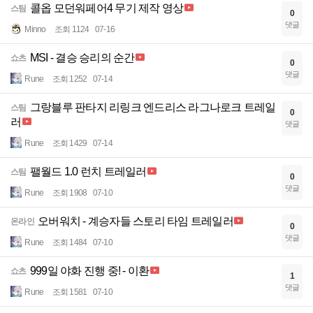
콜옵 모던워페어4 무기 제작 영상
스팀
0
댓글
Minno
조회 1124
07-16
MSI - 결승 승리의 순간
쇼츠
0
댓글
Rune
조회 1252
07-14
그랑블루 판타지 리링크 엔드리스 라그나로크 트레일
스팀
0
러
댓글
Rune
조회 1429
07-14
팰월드 1.0 런치 트레일러
스팀
0
댓글
Rune
조회 1908
07-10
오버워치 - 계승자들 스토리 타임 트레일러
온라인
0
댓글
Rune
조회 1484
07-10
999일 야화 진행 중! - 이환
쇼츠
1
댓글
Rune
조회 1581
07-10