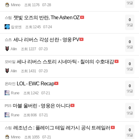
댓글
Minno
조회 1176
07-28
잿빛 오즈의 반란, The Ashen OZ
스팀
0
댓글
칼로엔
조회 1245
07-24
세나 리버스 각성 선란 - 영웅 PV
쇼츠
0
댓글
Aliin
조회 1227
07-23
세나 리버스 스토리 시네마틱 - 칠야의 수호대감
모바일
0
댓글
Aliin
조회 1431
07-23
LOL - EWC Recap
온라인
0
댓글
Rune
조회 1242
07-21
마블 울버린 - 영웅은 아니다
PS5
0
댓글
Rune
조회 806
07-21
레조넌스 : 플레이그 테일 레가시 공식 트레일러
스팀
0
댓글
Minno
조회 1055
07-21