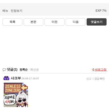
메뉴
인장보기
EXP 7%
목록
본문
이전
다음
댓글쓰기
댓글
(1)
등록순
|
최신순
새로고침
샤크부
26-06-17 18:07
신고
|
공감 확인