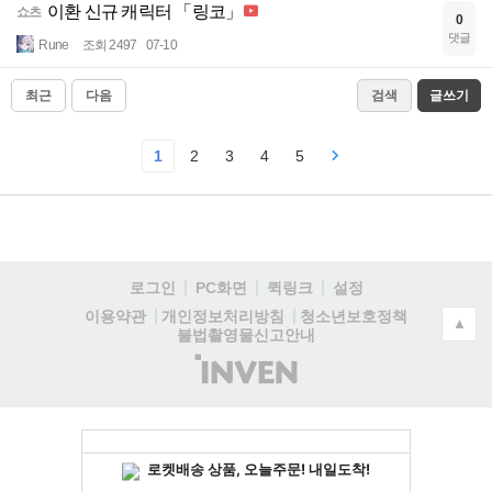
이환 신규 캐릭터 「링코」
쇼츠
0
댓글
Rune
조회 2497
07-10
최근
다음
검색
글쓰기
1
2
3
4
5
로그인
PC화면
퀵링크
설정
청소년보호정책
이용약관
개인정보처리방침
▲
불법촬영물신고안내
(주)
인
벤