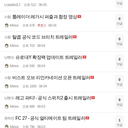
댓글
Loladdict12
조회 522
08-05
툼레이더 레가시 퍼즐과 함정 영상
스팀
0
댓글
Minno
조회 678
추천 1
08-04
탈콥 공식 코드 브리치 트레일러
스팀
0
댓글
Minno
조회 703
08-04
슈로대Y 확장팩 업데이트 트레일러
닌텐도
0
댓글
Minno
조회 930
08-04
비스트 오브 리인카네이션 오픈 트레일러
스팀
0
댓글
Minno
조회 1009
08-04
레고 파티! - 공식 스위치2 출시 트레일러
닌텐도
0
댓글
Minno
조회 689
08-03
FC 27 - 공식 얼티메이트 팀 트레일러
온라인
1
댓글
Minno
조회 790
08-03