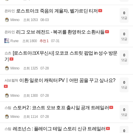
로스트아크 죽음의 계율자, 벨가르딘 티저
온라인
0
댓글
Minno
조회 1053
08-03
리그 오브 레전드 - 복귀를 환영하오 소환사들
온라인
0
댓글
Rune
조회 1800
추천 1
07-31
[로스트아크X무신사] 모코코 스트릿 팝업 in 성수 방문
쇼츠
0
기
댓글
Minno
조회 1325
07-28
이환 일로이 캐릭터 PV丨어떤 꿈을 꾸고 싶나요?
서브컬쳐
0
댓글
Minno
조회 1300
07-28
스토커2 : 코스트 오브 호프 출시일 공개 트레일러
스팀
0
댓글
Minno
조회 1114
07-28
레조넌스 : 플레이그 테일 스토리 신규 트레일러
스팀
0