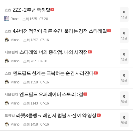
ZZZ - 2주년 축하말
쇼츠
0
댓글
Rune
조회 1535
07-20
4.4버전 적막이 깃든 순간, 울리는 경적 스타레일
쇼츠
0
댓글
Minno
조회 1397
07-16
스타레일 너의 종착점, 나의 시작점
서브컬쳐
0
댓글
Minno
조회 787
07-16
엔드필드 한계는 극복하는 순간 사라진다
쇼츠
0
댓글
Minno
조회 1550
07-16
엔드필드 오퍼레이터 스토리 : 결
서브컬쳐
0
댓글
Minno
조회 1143
07-16
라챗&클랭크 레인저 럼블 사전 예약 영상
모바일
0
댓글
Minno
조회 1458
07-16