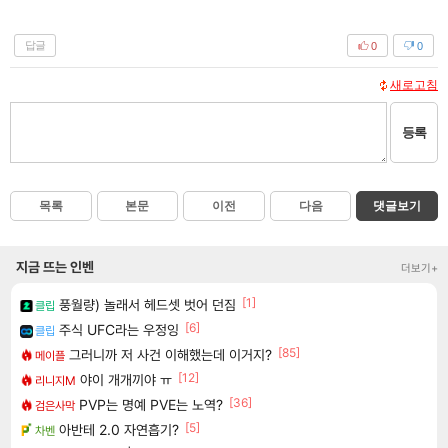
답글
0
0
새로고침
등록
목록
본문
이전
다음
댓글보기
지금 뜨는 인벤
더보기+
[1]
풍월량) 놀래서 헤드셋 벗어 던짐
클립
[6]
주식 UFC라는 우정잉
클립
[85]
그러니까 저 사건 이해했는데 이거지?
메이플
[12]
야이 개개끼야 ㅠ
리니지M
[36]
PVP는 명예 PVE는 노역?
검은사막
[5]
아반테 2.0 자연흡기?
차벤