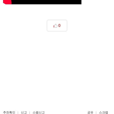
0
추천확인
신고
스팸신고
공유
스크랩