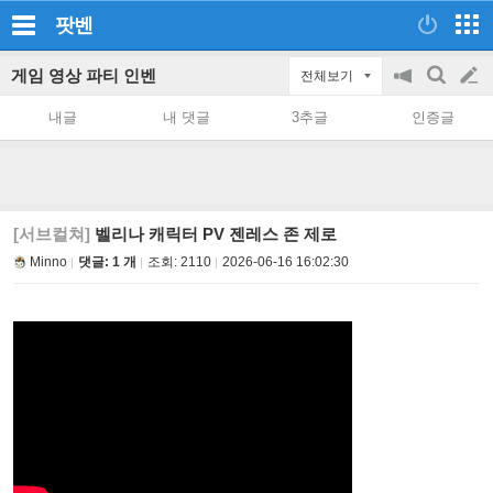
팟벤
게임 영상 파티 인벤
전체보기
공
검
글
지
색
내글
내 댓글
3추글
인증글
on/off
쓰
기
[서브컬쳐]
벨리나 캐릭터 PV 젠레스 존 제로
Minno
댓글: 1 개
조회:
2110
2026-06-16 16:02:30