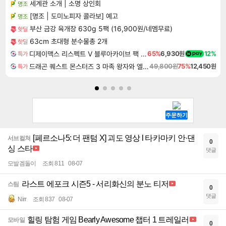
세계관 소개 | 소명 상인회
명조
[명조 | 도미노피자 콜라보] 예고
명조
부산 금강 육개장 630g 5팩 (16,900원/네멤무료)
핫딜
63cm 초대형 분수물총 2개
핫딜
디제이맥스 리스펙트 V 블루아카이브 팩 DJMAX RESPECT V Blue Archive Pack DLC
65%
6,930원
12%
특가
드래곤 퀘스트 몬스터즈 3 마족 왕자와 엘프의 여행 Dragon Quest Monsters The Dark Prince
49,800원
75%
12,450원
특가
[페르소나5: 더 팬텀 X] 괴도 영상 l 타카마키 안·댄
서브컬쳐
0
싱 스타
댓글
모발겜돌이
조회 811
08-07
라스트 에포크 시즌5 - 서리화신의 분노 티저
스팀
0
댓글
Nirr
조회 837
08-07
힐링 탐험 게임 Bearly Awesome 챕터 1 트레일러
모바일
0