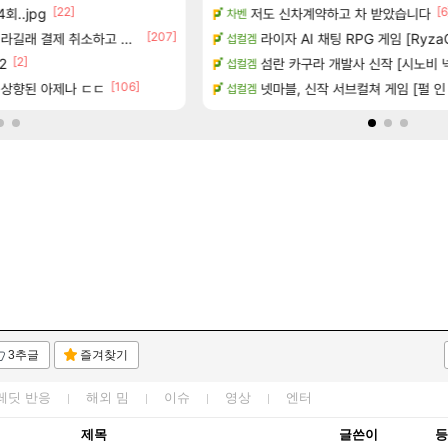
[22]
[87]
[6
회..jpg
 (8/5)
저도 신차계약하고 차 받았습니다
빵값 문의 후기
차벤
메이플
[207]
[1
라길래 결제 취소하고 나왔다
라이자 AI 채팅 RPG 게임 [RyzaC
챌린저#77777 저격했습니다!
섭컬겜
메이플
[2]
[2]
 같습니다
2
페이즈 감상평
섬란 카구라 개발사 신작 [시노비 넥서
섭컬겜
LoL
[106]
티아 5분 컷!｜에이메스·린네·모니에 명함
은 상향된 아제나 ㄷㄷ
벨가르딘 나이트메어 TOP 10 직업
넷마블, 신작 서브컬쳐 게임 [펄 인 블루
섭컬겜
로아
3추글
즐겨찾기
레딧 반응
해외 밈
이슈
영상
엔터
제목
글쓴이
등