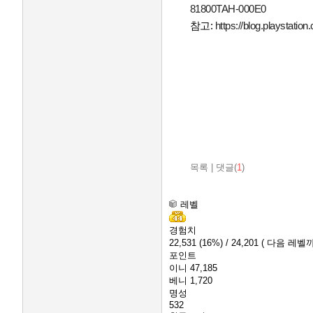
81800TAH-000E0
참고:
https://blog.playstati
목록
|
댓글(
1
)
레벨
경험치
22,531
(16%)
/ 24,201
( 다음 레벨까지
포인트
이니
47,185
베니
1,720
명성
532