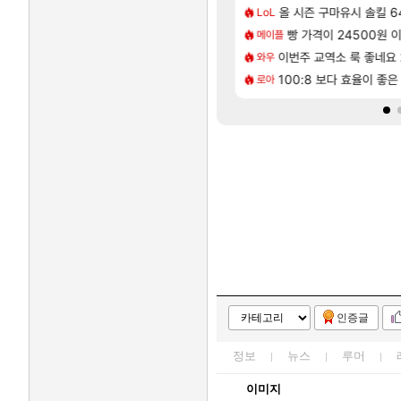
[65]
헌 와일즈’, 30~40fps 목표 추정
튀 ㄷㄷ..
올 시즌 구마유시 솔킬 64
리싱크드 1.06 패치노트
리싱크드
LoL
[207]
40%글 존나 긁히네 씨발
| 야간 보초는 너무 힘들어
동해바다 추암해수욕장
빵 가격이 24500원 이
여행
메이플
[82]
[1]
여행을 다녀왔습니다.
 시점 민심 췤
국내에도 이쁜곳이 많은것
이번주 교역소 룩 좋네요 
여행
와우
[13]
내서 기습하는 법
이후 약 7개월
체험 캐릭터만으로 허상 40레벨 하이와
100:8 보다 효율이 좋
명조
로아
인증글
정보
뉴스
루머
이미지