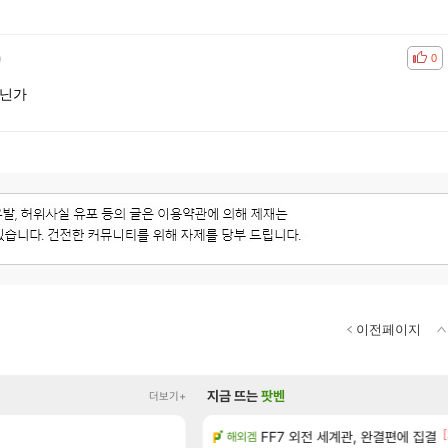
)
공감
비공
0
아닌가
이전페이지
지금 뜨는
팟벤
더보기+
[
션 정보/공략글 모음
FF7 외전 세계관, 완결편에 집결
아스테어 현재상황 악덕작
해외겜
리니지 클래식