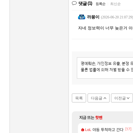
(1)
댓글
등록순
|
최신순
까몽이
(2026-06-20 21:07:29
자네 정보력이 너무 늦은거 
목록
다음글
이전글
지금 뜨는
핫벤
[83]
[17]
거 10추 하니 올리자
지도 공략 (1 ~ 12장)
야동 투척하고 간다
비스트 오브 리인카네이
비스트
LoL