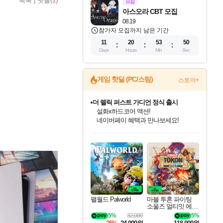
목록
|
댓글(
1
)
모집
아스오라 CBT 모집
08.19
참가자 모집까지 남은 기간
11
20
53
49
Days
Hours
Min
Sec
게임 핫딜 (PC/스팀)
스토어+
더 렐릭 퍼스트 가디언 정식 출시
설화x하드코어 액션!
네이버페이 혜택과 만나보세요!
인벤게임즈 8월 특별 할인!
드래곤소드: 어웨이크닝 입점!
문명 7 특별 할인!
마블 투혼 파이팅 소울즈 정식출시!
귀무자: 검의 길 예약 판매 중!
비스트 오브 리인카네이션 정식 출시!
커세어 코브 출시 기념 할인!
베데스다 40주년 기념 할인 중!
캡콤 프렌차이즈 할인 진행 중!
캡콤 일부 상품 상시 할인
스타워즈 은하계 레이서
로블록스 기프트 카드 공식 입점
인기 퍼블리셔 모음!
스팀으로 만나는 드래곤소드!
조선&고려 DLC 출시 예정
마블 히어로 총 출동&화려한 격투!
10% 할인과
게임프릭 신작 IP
해적'섬'을 발전시키자!
베데스다의 명작들을
몬헌, 바하 등 인기 IP를
몬헌 와일즈 & 드래곤즈 도그마2
인벤게임즈에서 10% 추가 적립
Robux를 가장 안전하고
최대 90% 할인가를 만나보세요!
네이버혜택과 함께 만나보세요!
50%할인&추가 적립까지!
네이버 포인트 혜택까지!
이니&베니 혜택까지!
네이버 혜택가와 함께 예약하세요!
할인&네이버혜택으로 만나보세요!
40주년 프로모션으로 만나보세요!
할인가에 만나보세요!
일부 에디션 상시 할인!
혜택으로 예약 판매 중
편안하게 충전하세요
팰월드 Palworld
마블 투혼 파이팅
소울즈 얼티밋 에디
션 MARVEL Tokon
5%
32,000
5%
Fighting Souls Ultima