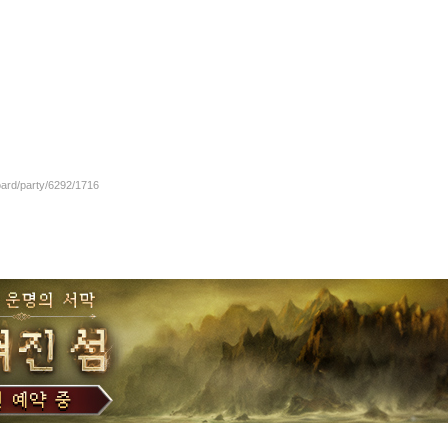
oard/party/6292/1716