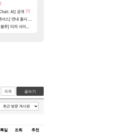
]
[65]
스위치2판 ‘몬헌 와일즈’, 30~40fps 목표 
부산 헌혈 먹튀 ㄷㄷ..
해외겜
메이플
03]
[1]
[207]
hat: AI] 공개
신호등 2인 40%글 존나 긁히네 씨발
4컷 만화 | 야간 보초는 너무 힘들어
아주프로
메이플
[82]
[1]
스] 연내 출시 예정
7년만에 가족여행을 다녀왔습니다.
벨가르딘 맛본 시점 민심 췤
여행
로아
[125]
[13]
별 분포
] 티저 사이트 오픈
쿠를 먼저 보내서 기습하는 법
장비 올환 이후 약 7개월
비스트
검은사막
목록
글쓰기
록일
조회
추천