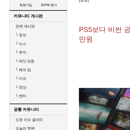
[정보]
회원가입
ID/PW 찾기
커뮤니티 게시판
전체 게시판
PS5보다 비싼 공식
└
정보
만원
└
뉴스
└
루머
└
레딧 반응
└
해외 밈
└
이슈
└
영상
└
엔터
공통 커뮤니티
오픈 이슈 갤러리
오늘의 핫벤