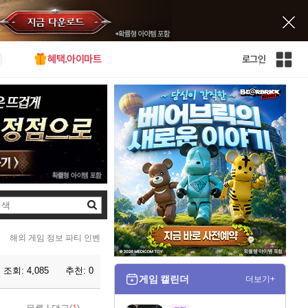
혜택.아이마트
로그인
인
벤
전
체
사
이
트
맵
검
색
해외 게임 정보 파티 인벤
조회:
4,085
추천:
0
게임 캘린더
더보기+