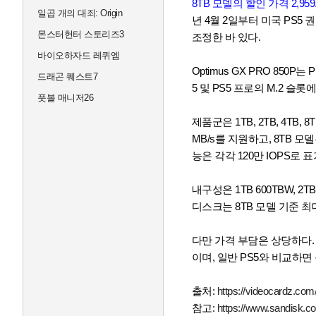
8TB 모델의 할인 가격 2,95
일곱 개의 대죄: Origin
년 4월 2일부터 미국 PS5 권
몬스터헌터 스토리즈3
조정한 바 있다.
바이오하자드 레퀴엠
Optimus GX PRO 850P
는 
드래곤 퀘스트7
5 및 PS5 프로의 M.2 
풋볼 매니저26
제품군은 1TB, 2TB, 4TB,
MB/s를 지원하고, 8TB 모델
능은 각각 120만 IOPS로 
내구성은 1TB 600TBW, 2TB
디스크는 8TB 모델 기준 최
다만 가격 부담은 상당하다. 
이며, 일반 PS5와 비교하
출처:
https://videocardz.com
참고:
https://www.sandisk.c