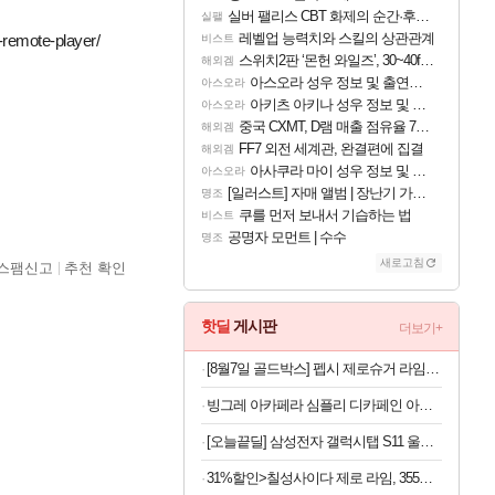
실버 팰리스 CBT 화제의 순간·후기 모음
실팰
레벨업 능력치와 스킬의 상관관계
-remote-player/
비스트
스위치2판 ‘몬헌 와일즈’, 30~40fps 목표 추정
해외겜
아스오라 성우 정보 및 출연작 모음
아스오라
아키츠 아키나 성우 정보 및 주요 필모
아스오라
중국 CXMT, D램 매출 점유율 7%…글로벌 4위로 부상
해외겜
FF7 외전 세계관, 완결편에 집결
해외겜
아사쿠라 마이 성우 정보 및 주요 필모
아스오라
[일러스트] 자매 앨범 | 장난기 가득한 오후의 공원 (리메이크판)
명조
쿠를 먼저 보내서 기습하는 법
비스트
공명자 모먼트 | 수수
명조
새로고침
스팸신고
추천 확인
핫딜
게시판
더보기+
[8월7일 골드박스] 펩시 제로슈거 라임향 무라벨, 300ml, 20개
빙그레 아카페라 심플리 디카페인 아메리카노, 무라벨, 400ml, 20개
[오늘끝딜] 삼성전자 갤럭시탭 S11 울트라 WIFI 업무용 학습용 SM-X930
31%할인>칠성사이다 제로 라임, 355ml, 48개