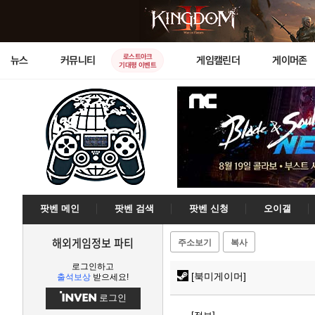
로스트아크
뉴스
커뮤니티
게임캘린더
게이머존
기대평 이벤트
팟벤 메인
팟벤 검색
팟벤 신청
오이갤
해외게임정보 파티
주소보기
복사
로그인하고
[북미게이머]
출석보상
받으세요!
로그인