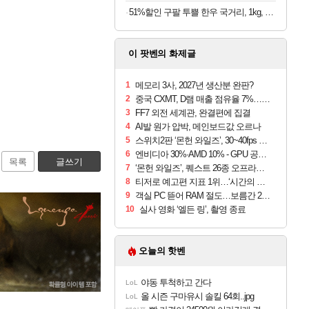
51%할인 구팔 투쁠 한우 국거리, 1kg, 1개
이 팟벤의 화제글
1
메모리 3사, 2027년 생산분 완판?
2
중국 CXMT, D램 매출 점유율 7%…글로벌 4위로 부상
3
FF7 외전 세계관, 완결편에 집결
4
AI발 원가 압박, 메인보드값 오르나
5
스위치2판 ‘몬헌 와일즈’, 30~40fps 목표 추정
6
엔비디아 30%·AMD 10% - GPU 공급가 인상 보도
목록
글쓰기
7
‘몬헌 와일즈’, 퀘스트 26종 오프라인 지원
8
티저로 예고편 지표 1위…‘시간의 오카리나’
9
객실 PC 뜯어 RAM 절도…보름간 290만원 챙겨
10
실사 영화 ‘엘든 링’, 촬영 종료
오늘의 핫벤
야동 투척하고 간다
LoL
올 시즌 구마유시 솔킬 64회..jpg
LoL