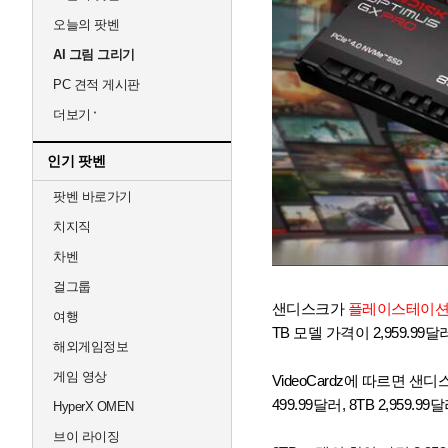
오늘의 팟벤
AI 그림 그리기
PC 견적 게시판
더보기
인기 팟벤
팟벤 바로가기
치지직
차벤
걸그룹
샌디스크가
플레이스테이션 5
여행
TB 모델 가격이 2,959.99
해외게임정보
게임 영상
VideoCardz에 따르면 샌디스
499.99달러, 8TB 2,959
HyperX OMEN
브이 라이징