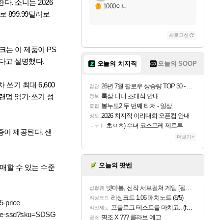
한다. 소니는 2026
1000이니
로 899.99달러로
새로고침
스크는 이 제품이 PS
있다고 설명했다.
오늘의 치지직
오늘의 SOOP
차 쓰기 최대 6,600
26년 7월 팔로우 상승량 TOP 30 - 월간 치지직
잡담
의 랜덤 읽기·쓰기 성
룩삼 니니 초대석 안내
정보
봉누도2 두 번째 티저 - 일상
클립
2026 치지직 이리대회 오픈컵 안내
정보
초ㅇㅎ) 수녀 코스프레 제로투
ㅗㅜㅑ
한 보증이 제공된다. 샌
더보기+
오늘의 팟벤
구매할 수 있는 수준
넷마블, 신작 서브컬쳐 게임 [펄 인 블루] 티저 사이트 오픈
섭컬겜
리싱크드 1.06 패치노트 (8/5)
리싱크드
5-price
프롤로그 테스트를 마치고.. (feat. 리아)
리밋제로
nvme-ssd?sku=SDSG
명조 X ??? 콜라보 예고
명조