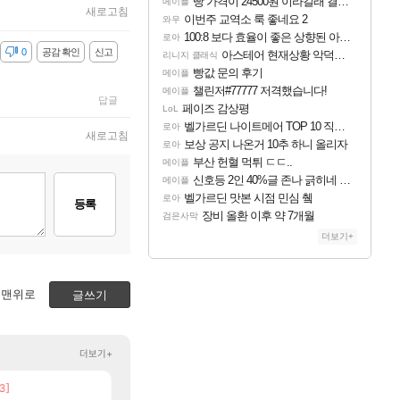
빵 가격이 24500원 이라길래 결제 취소하고 나왔다
메이플
새로고침
이번주 교역소 룩 좋네요 2
와우
100:8 보다 효율이 좋은 상향된 아제나 ㄷㄷ
로아
감
0
공감 확인
신고
아스테어 현재상황 악덕작업장몰락
리니지 클래식
빵값 문의 후기
메이플
챌린저#77777 저격했습니다!
메이플
답글
페이즈 감상평
LoL
벨가르딘 나이트메어 TOP 10 직업별 분포
로아
새로고침
보상 공지 나온거 10추 하니 올리자
로아
부산 헌혈 먹튀 ㄷㄷ..
메이플
신호등 2인 40%글 존나 긁히네 씨발
메이플
벨가르딘 맛본 시점 민심 췤
로아
등록
장비 올환 이후 약 7개월
검은사막
더보기+
맨위로
글쓰기
더보기+
3]
[7]
[83]
업장몰락
보상 공지 나온거 10추 하니 올리자
챕터별 길찾기/지도 공략 (1 ~ 12장)
비스트
로아