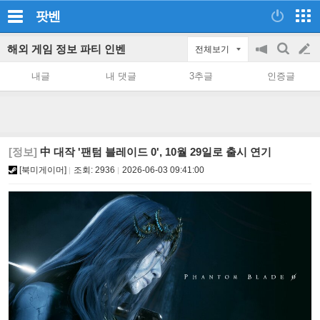
팟벤
해외 게임 정보 파티 인벤
전체보기
공
검
글
지
색
내글
내 댓글
3추글
인증글
on/off
쓰
기
[정보]
中 대작 '팬텀 블레이드 0', 10월 29일로 출시 연기
[북미게이머]
조회:
2936
2026-06-03 09:41:00