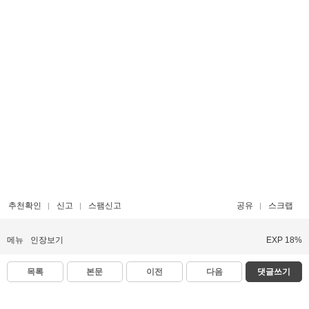
추천확인
신고
스팸신고
공유
스크랩
메뉴
인장보기
EXP 18%
목록
본문
이전
다음
댓글쓰기