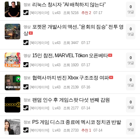
리눅스 창시자 "AI 배척하지 않는다"
정보
0
댓글
[북미게이머]
Lv.43
조회 5216
추천 2
07-17
포켓몬 개발사의 액션, "윤회의 짐승" 전투 영
영상
0
상
댓글
[북미게이머]
Lv.43
조회 3447
07-17
15인 참전, MARVEL Tōkon 오픈베타
영상
0
댓글
[북미게이머]
Lv.43
조회 1920
07-17
협력사까지 번진 Xbox 구조조정 여파
정보
0
댓글
[북미게이머]
Lv.43
조회 2139
07-16
팬덤 인수 후 게임스팟 다섯 번째 감원
정보
0
댓글
[북미게이머]
Lv.43
조회 2177
07-14
PS 게임 디스크 종료에 멕시코 정치권 반발
정보
0
댓글
[북미게이머]
Lv.43
조회 2733
추천 1
07-14