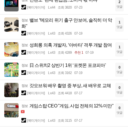
정보
2
댓글
[북미게이머]
Lv.44
조회 3820
07-23
밸브 “메모리 위기 출구 안보여, 솔직히 더 악
정보
1
화"
댓글
[북미게이머]
Lv.43
조회 4326
07-19
성희롱 의혹 개발자, ‘아바타’ 격투 개발 참여
정보
1
댓글
[북미게이머]
Lv.43
조회 4289
추천 1
07-19
日 스위치2 상반기 1위 ‘포켓몬 포코피아'
정보
0
댓글
[북미게이머]
Lv.43
조회 3162
07-19
갓오브워 배우 촬영 중 부상, 새 배우로 교체
정보
0
댓글
[북미게이머]
Lv.43
조회 4418
07-17
게임스탑 CEO "게임, 사업 전체의 12% 미만"
정보
0
댓글
[북미게이머]
Lv.43
조회 3115
07-17