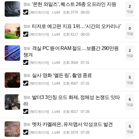
‘몬헌 와일즈’, 퀘스트 26종 오프라인 지원
정보
2
댓글
[북미게이머]
Lv.44
조회 3779
08-03
티저로 예고편 지표 1위…‘시간의 오카리나’
정보
0
댓글
[북미게이머]
Lv.44
조회 4117
08-03
객실 PC 뜯어 RAM 절도…보름간 290만원
정보
2
챙겨
댓글
[북미게이머]
Lv.44
조회 3504
07-31
실사 영화 ‘엘든 링’, 촬영 종료
정보
5
댓글
[북미게이머]
Lv.44
조회 4567
07-31
발더3 3인칭 모드 화제, 정체성 논쟁도 잇따
정보
6
라
댓글
[북미게이머]
Lv.44
조회 4017
07-28
멧차 카멜레온, 유저맵서 악성코드 발견
정보
5
댓글
[북미게이머]
Lv.44
조회 3374
07-28