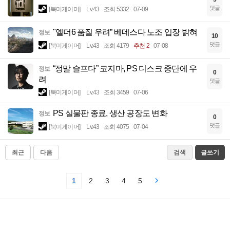
댓글
[북미게이머]
Lv.43
조회 5332
07-09
"엘더6 품질 우려” 베데스다 노조 입장 밝혀
정보
10
댓글
[북미게이머]
Lv.43
조회 4179
추천 2
07-08
“정말 슬프다” 코지마, PS 디스크 중단에 우
정보
0
려
댓글
[북미게이머]
Lv.43
조회 3459
07-06
PS 실물판 종료, 생산 공장도 변화
정보
0
댓글
[북미게이머]
Lv.43
조회 4075
07-04
최근
다음
검색
글쓰기
1
2
3
4
5