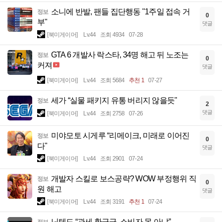
소니에 반발, 팬들 집단행동 "1주일 접속 거
정보
0
부"
댓글
[북미게이머]
Lv.44
조회 4934
07-28
GTA 6 개발사 락스타, 34명 해고 뒤 노조는
정보
0
커져
댓글
[북미게이머]
Lv.44
조회 5684
추천 1
07-27
세가 “실물 패키지 유통 버리지 않을듯"
정보
2
댓글
[북미게이머]
Lv.44
조회 2758
07-26
미야모토 시게루 “리메이크, 미래로 이어진
정보
0
다"
댓글
[북미게이머]
Lv.44
조회 2901
07-24
개발자 스킬로 보스공략? WOW 부정행위 직
정보
0
원 해고
댓글
[북미게이머]
Lv.44
조회 3191
추천 1
07-24
닌텐도 “관세 환급금, 소비자 몫 아냐”