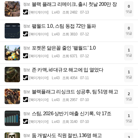
블랙 플래그 리메이크, 출시 첫날 200만 장
정보
0
댓글
[북미게이머]
Lv.43
조회 2482
07-13
팰월드 1.0, 스팀 동접 72만 돌파
정보
0
댓글
[북미게이머]
Lv.43
조회 3810
07-12
포켓몬 닮은꼴 줄인 ‘팰월드’ 1.0
정보
1
댓글
[북미게이머]
Lv.43
조회 6371
07-12
존 카맥, id 대규모 해고에 입 열었다
정보
1
댓글
[북미게이머]
Lv.43
조회 4054
07-11
블랙플래그 리싱크드 성공후, 팀 51명 해고
정보
2
댓글
[북미게이머]
Lv.43
조회 2957
07-10
스팀, 2026 상반기 매출 신기록, 약 17조
정보
1
댓글
[북미게이머]
Lv.43
조회 3140
07-10
둠 개발사도 직원 절반, 136명 해고
정보
3