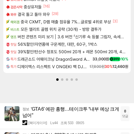
[16]
중상유저들
검은사막
[29]
결국 돌고 돌아 와우
와우
[3]
중국 CXMT, D램 매출 점유율 7%…글로벌 4위로 부상
해외겜
모든 엘리트 골렘 위치 공략 (30개) - 방랑 결투가
비스트
버전 콘텐츠 미리 보기 | 3.6 버전 「신기루 속 등불 그림자, 속세에 깃든 검의 결심」이 8월 20일에 업데이트됩니다!
명조
56%할인!자연품애 구운계란, 대란, 60구, 1박스
핫딜
39%할인!탄산수 청포도 500ml 20개 + 레몬 500ml 20개, 40개
핫딜
드래곤소드 어웨이크닝 DragonSword Awakening
33,000원
10%
특가
디제이맥스 리스펙트 V ONGEKI 팩 DJMAX RESPECT V ONGEKI Pack DLC
17,800원
30%
12,460원
특가
‘GTA 6’ 예판 흥행…테이크투 “내부 예상 크게
정보
0
넘어”
댓글
[북미게이머]
Lv.44
조회 533
09:05