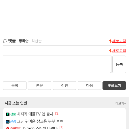
댓글
등록순
|
최신순
새로고침
새로고침
등록
목록
본문
이전
다음
댓글보기
지금 뜨는 인벤
더보기+
[3]
치지직 애플TV 앱 출시
정보
그냥 귀여운 상교용 부부 ㅋㅋ
클립
[5]
D.mon 스킬셋 나왔다
오버워치