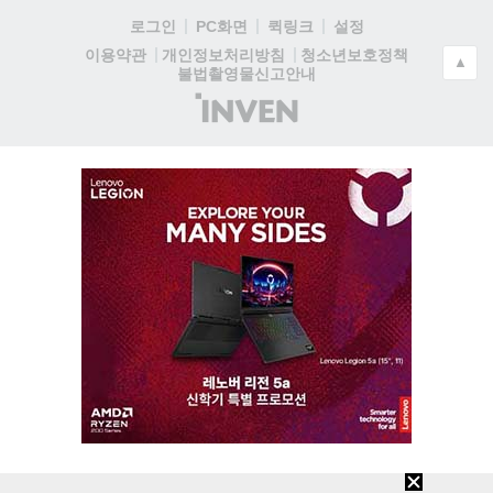
로그인
PC화면
퀵링크
설정
청소년보호정책
이용약관
개인정보처리방침
▲
불법촬영물신고안내
(주)
인
벤