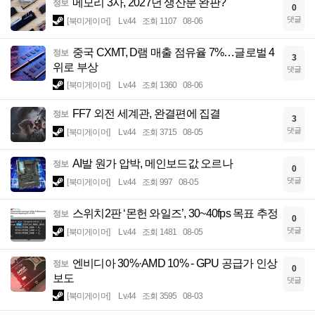
메모리 3사, 2027년 생산분 완판?
정보
0
댓글
[북미게이머]
Lv.44
조회 1107
08-06
중국 CXMT, D램 매출 점유율 7%…글로벌 4
정보
3
위로 부상
댓글
[북미게이머]
Lv.44
조회 1360
08-06
FF7 외전 세계관, 완결편에 집결
정보
3
댓글
[북미게이머]
Lv.44
조회 3715
08-05
AI발 원가 압박, 메인보드값 오르나
정보
0
댓글
[북미게이머]
Lv.44
조회 997
08-05
스위치2판 ‘몬헌 와일즈’, 30~40fps 목표 추정
정보
0
댓글
[북미게이머]
Lv.44
조회 1481
08-05
엔비디아 30%·AMD 10% - GPU 공급가 인상
정보
0
보도
댓글
[북미게이머]
Lv.44
조회 3595
08-03