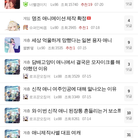
댓글
너빨갱이지
Lv.86
조회 15740
추천 19
07-20
명조 애니메이션 제작 확정
게임
4
댓글
슈퍼인싸겜
Lv.80
조회 2965
추천 1
07-18
세상 억울하게 망했다는 일본 용자 애니
계층
9
댓글
꿻뻵뗗
Lv.90
조회 3535
추천 1
07-15
담배고양이 애니에서 결국은 모자이크를 해
계층
3
야했던 이유
댓글
로프꾼오징어
Lv.88
조회 3529
07-15
신작 애니 여주인공에 대해 말나오는 이유
계층
9
댓글
로프꾼오징어
Lv.88
조회 3349
07-15
와 이번 신작 애니 된장통 흔들리는거 보소!!!
계층
10
댓글
로프꾼오징어
Lv.88
조회 8261
07-14
애니제작사별 대표 여캐
계층
31