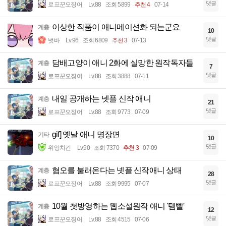
댓글
로프꾼오징어
Lv.88
조회 5899
추천 4
07-14
이상한 작품이 애니메이션화 되는군요
계층
10
댓글
벗바
Lv.96
조회 6809
추천 3
07-13
담배고양이 애니 2화에 실망한 원작독자들
계층
7
댓글
로프꾼오징어
Lv.88
조회 3888
07-11
내일 공개하는 넷플 신작 애니
계층
21
댓글
로프꾼오징어
Lv.88
조회 9773
07-09
gif] 옛날 애니 명장면
기타
10
댓글
위잉치킨
Lv.90
조회 7370
추천 3
07-09
혐오를 불러온다는 넷플 신작애니 상태
계층
28
댓글
로프꾼오징어
Lv.88
조회 9995
07-07
10월 첫방영하는 웹소설원작 애니 '템빨'
계층
12
댓글
로프꾼오징어
Lv.88
조회 4515
07-06