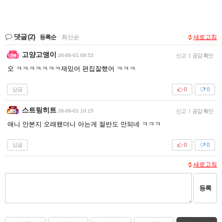
댓글
(2)
등록순
|
최신순
새로고침
고양고앵이
26-06-01 09:53
신고
|
공감 확인
오 ㅋㅋㅋㅋㅋㅋㅋ재밌어 편집잘했어 ㅋㅋㅋ
답글
0
0
스트링히트
26-06-01 10:15
신고
|
공감 확인
애니 안본지 오래됐더니 아는게 절반도 안되네 ㅋㅋㅋ
답글
0
0
새로고침
등록