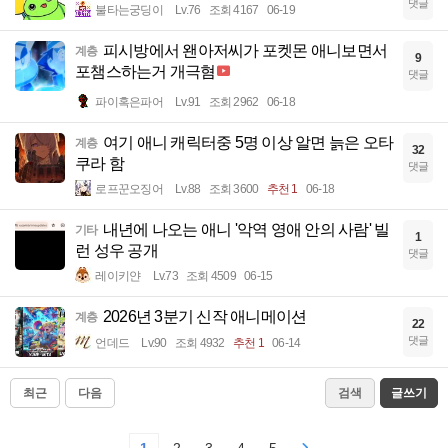
댓글
불타는궁딩이
Lv.76
조회 4167
06-19
피시방에서 왠아저씨가 포켓몬 애니보면서
계층
9
포챔스하는거 개극혐
댓글
파이혹은파어
Lv.91
조회 2962
06-18
여기 애니 캐릭터중 5명 이상 알면 늙은 오타
계층
32
쿠라 함
댓글
로프꾼오징어
Lv.88
조회 3600
추천 1
06-18
내년에 나오는 애니 '악역 영애 안의 사람' 빌
기타
1
런 성우 공개
댓글
레이키얀
Lv.73
조회 4509
06-15
2026년 3분기 신작 애니메이션
계층
22
댓글
언데드
Lv.90
조회 4932
추천 1
06-14
최근
다음
검색
글쓰기
1
2
3
4
5