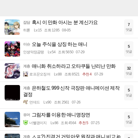
혹시 이 만화 아시는 분 계신가요
잡담
7
댓글
히롣
Lv.15
조회 1285
08-05
오늘 주식을 상징 하는 애니
이슈
5
댓글
인생막장곰탱
Lv.54
조회 5650
07-29
애니화 취소하라고 오타쿠들 난리난 만화
계층
32
댓글
로프꾼오징어
Lv.88
조회 8521
추천 4
07-29
은하철도 999 신작 극장판 애니메이션 제작
계층
5
결정
댓글
언데드
Lv.90
조회 2561
07-26
그림자를 이용한 애니명장면
유머
5
댓글
너빨갱이지
Lv.86
조회 4564
추천 5
07-25
ㅅㅍ?) 진격거 거밍아웃 원작과 애니 비교.jp
계층