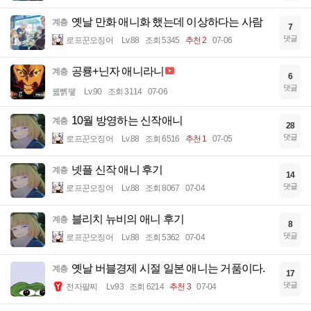
옛날 만화 애니화 했는데 이상하다는 사람
계층
7
댓글
로프꾼오징어
Lv.88
조회 5345
추천 2
07-06
공룡+닌자 애니라니
계층
6
댓글
꿻뻵뗗
Lv.90
조회 3114
07-06
10월 방영하는 신작애니
계층
28
댓글
로프꾼오징어
Lv.88
조회 6516
추천 1
07-05
넷플 신작 애니 후기
계층
14
댓글
로프꾼오징어
Lv.88
조회 8067
07-04
블리치 뉴비의 애니 후기
계층
8
댓글
로프꾼오징어
Lv.88
조회 5362
07-04
옛날 버블경제 시절 일본 애니는 거품이다.
계층
17
댓글
전자팔찌
Lv.93
조회 6214
추천 3
07-04