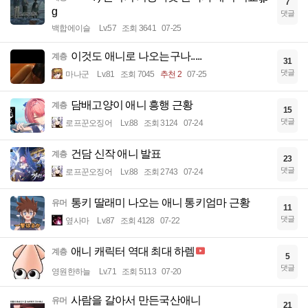
7
g
댓글
백합에이슬
Lv.57
조회 3641
07-25
이것도 애니로 나오는구나.....
계층
31
댓글
마나군
Lv.81
조회 7045
추천 2
07-25
담배고양이 애니 흥행 근황
계층
15
댓글
로프꾼오징어
Lv.88
조회 3124
07-24
건담 신작 애니 발표
계층
23
댓글
로프꾼오징어
Lv.88
조회 2743
07-24
통키 딸래미 나오는 애니 통키엄마 근황
유머
11
댓글
옆사마
Lv.87
조회 4128
07-22
애니 캐릭터 역대 최대 하렘
계층
5
댓글
영원한하늘
Lv.71
조회 5113
07-20
사람을 갈아서 만든국산애니
유머
21