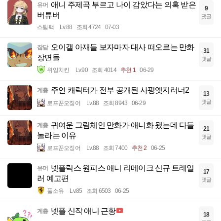
애니 주제곡 부르고 나이 감았다는 의혹 받은
유머
9
버튜버
댓글
스팀팩
Lv.88
조회 4724
07-03
오이갤 아재들 보자마자 대사 떠오르는 만화
잡담
31
장면들
댓글
위잉치킨
Lv.90
조회 4014
추천 1
06-29
주연 캐릭터가 전부 공개된 사펑엣지러너2
계층
13
댓글
로프꾼오징어
Lv.88
조회 8943
06-29
귀여운 그림체인 만화가 애니화 됐는데 다들
계층
21
놀라는 이유
댓글
로프꾼오징어
Lv.88
조회 7400
추천 2
06-25
넷플릭스 원피스 애니 리메이크 신규 트레일
유머
17
러 예고편
댓글
풀소유
Lv.85
조회 6503
06-25
넷플 신작 애니 근황
계층
18