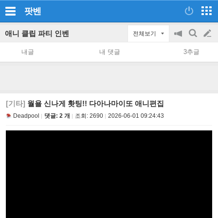
팟벤
애니 클립 파티 인벤
전체보기
공
검
글
지
색
내글
내 댓글
3추글
on/off
쓰
기
[기타]
월욜 신나게 홧팅!! 다아나마이또 애니편집
Deadpool
댓글: 2 개
조회:
2690
2026-06-01 09:24:43