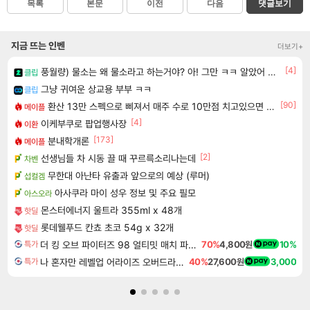
목록
본문
이전
다음
댓글보기
지금 뜨는 인벤
더보기+
[4]
풍월량) 물소는 왜 물소라고 하는거야? 아! 그만 ㅋㅋ 알았어 ㅋㅋ
클립
그냥 귀여운 상교용 부부 ㅋㅋ
클립
[90]
환산 13만 스펙으로 삐져서 매주 수로 10만점 치고있으면 ㅋㅋ
메이플
[4]
이케부쿠로 팝업행사장
이환
[173]
분내학개론
메이플
[2]
선생님들 차 시동 끌 때 꾸르륵소리나는데
차벤
무한대 아난타 유출과 앞으로의 예상 (루머)
섭컬겜
아사쿠라 마이 성우 정보 및 주요 필모
아스오라
몬스터에너지 울트라 355ml x 48개
핫딜
롯데웰푸드 칸쵸 초코 54g x 32개
핫딜
더 킹 오브 파이터즈 98 얼티밋 매치 파이널 에디션 THE KING OF FIGHTERS 98 ULTIMATE MATCH FINAL EDITION
70%
4,800원
10%
특가
나 혼자만 레벨업 어라이즈 오버드라이브 Solo Leveling Arise
40%
27,600원
3,000
특가