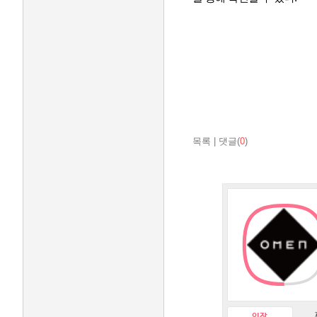
목록
|
댓글(
0
)
인장