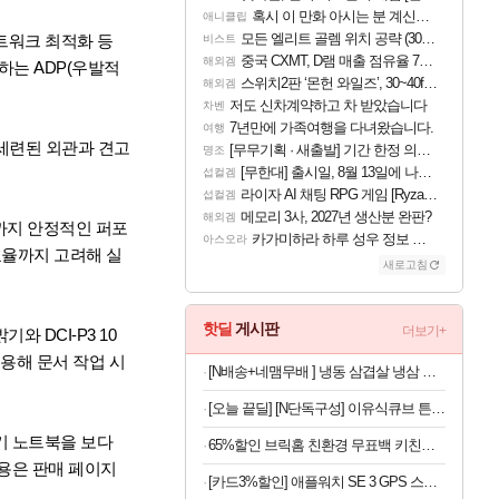
혹시 이 만화 아시는 분 계신가요
애니클립
모든 엘리트 골렘 위치 공략 (30개) - 방랑 결투가
네트워크 최적화 등
비스트
중국 CXMT, D램 매출 점유율 7%…글로벌 4위로 부상
해외겜
하는 ADP(우발적
스위치2판 ‘몬헌 와일즈’, 30~40fps 목표 추정
해외겜
저도 신차계약하고 차 받았습니다
차벤
7년만에 가족여행을 다녀왔습니다.
여행
 세련된 외관과 견고
[무무기획 · 새출발] 기간 한정 의뢰 이벤트
명조
[무한대] 출시일, 8월 13일에 나오나
섭컬겜
라이자 AI 채팅 RPG 게임 [RyzaChat: AI] 공개
섭컬겜
메모리 3사, 2027년 생산분 완판?
해외겜
상까지 안정적인 퍼포
카가미하라 하루 성우 정보 및 주요 필모
아스오라
효율까지 고려해 실
새로고침
핫딜
게시판
더보기+
 DCI-P3 10
적용해 문서 작업 시
[N배송+네맴무배 ] 냉동 삼겹살 냉삼 수입 돼지고기 절단 대패삼겹살
[오늘 끝딜] [N단독구성] 이유식큐브 튼튼이 웨이브킵 나눔용기 1700ml 3칸 4P + 290ml 4P
기 노트북을 보다
65%할인 브릭홈 친환경 무표백 키친타올, 150매, 6롤
 내용은 판매 페이지
[카드3%할인] 애플워치 SE 3 GPS 스타라이트, 40mm, 스타라이트 스포츠밴드 (S/M)