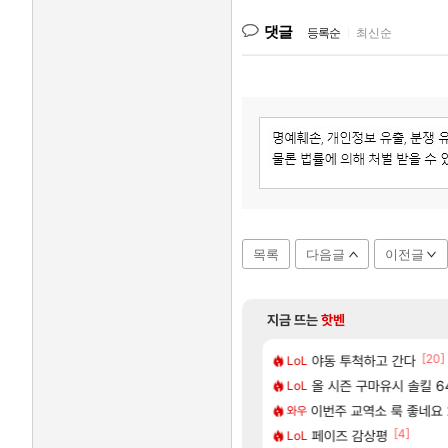
댓글
등록순
|
최신순
목록
다음글
이전글
지금 뜨는
핫벤
[35]
[20]
헌 와일즈’, 30~40fps 목표 추정
 좋은데 해외작업장 도와주는 짓은 좀 아니지않냐?
야동 투척하고 간다
리싱크드 1.06 패치노트
리싱크드
LoL
[74]
[1]
여행을 다녀왔습니다.
니다
국내에도 이쁜곳이 많은것
올 시즌 구마유시 솔킬 64
여행
LoL
[67]
리인카네이션 정보/공략글 모음
튀 ㄷㄷ..
이번주 교역소 룩 좋네요 
AI발 원가 압박, 메인
해외겜
와우
[212]
[4]
해수욕장
40%글 존나 긁히네 씨발
페이즈 감상평
중국 CXMT, D램 매출 
해외겜
LoL