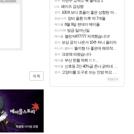
이번주 교역소 룩 좋네요 2
와우
페이즈 감상평
LoL
100:8 보다 효율이 좋은 상향된 아제나 ㄷㄷ
로아
장비 올환 이후 약 7개월
검은사막
8월 9일 썬데이 메이플
메이플
방금 일어난일
리니지M
챌린저#77777 저격했습니다!
메이플
보상 공지 나온거 10추 하니 올리자
로아
똘끼형 다 좋은데 해외작업장 도와주는 짓은 좀 아니지않냐?
리니지 클래식
크로체 따왔습니다
로아
부산 헌혈 먹튀 ㄷㄷ..
메이플
신호등 2인 40%글 존나 긁히네 씨발
메이플
고양이를 도구로 쓰는 인방 하꼬 스트리머 박제합니다.
로아
목록
더보기+