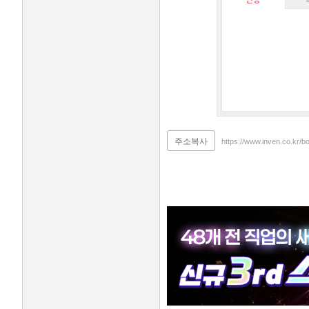
주소복사
https://www.inven.co.kr/b