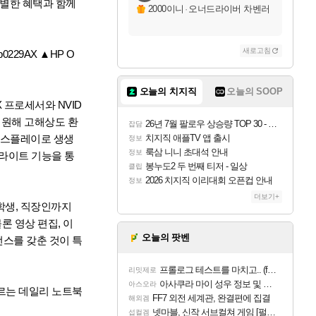
특별한 혜택과 함께
2000이니
·
오너드라이버 차벤러
새로고침
p0229AX ▲HP O
오늘의 치지직
오늘의 SOOP
X 프로세서와 NVID
 지원해 고해상도 환
26년 7월 팔로우 상승량 TOP 30 - 월간 치지직
잡담
 디스플레이로 생생
치지직 애플TV 앱 출시
정보
룩삼 니니 초대석 안내
정보
루라이트 기능을 통
봉누도2 두 번째 티저 - 일상
클립
2026 치지직 이리대회 오픈컵 안내
정보
더보기+
학생, 직장인까지
론 영상 편집, 이
오늘의 팟벤
먼스를 갖춘 것이 특
프롤로그 테스트를 마치고.. (feat. 리아)
리밋제로
아사쿠라 마이 성우 정보 및 주요 필모
아스오라
우르는 데일리 노트북
FF7 외전 세계관, 완결편에 집결
해외겜
넷마블, 신작 서브컬쳐 게임 [펄 인 블루] 티저 사이트 오픈
섭컬겜