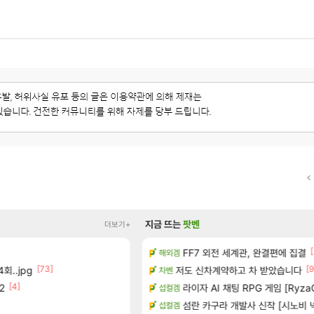
지금 뜨는
팟벤
더보기+
[13]
[
 (8/5)
FF7 외전 세계관, 완결편에 집결
장비 올환 이후 약 7개월
해외겜
검은사막
[73]
[150]
[9
 같습니다
회..jpg
저도 신차계약하고 차 받았습니다
8월 9일 썬데이 메이플
차벤
메이플
[4]
[14]
2
보드값 오르나
라이자 AI 채팅 RPG 게임 [RyzaC
방금 일어난일
섭컬겜
리니지M
[1]
[1
점유율 7%…글로벌 4위로 부상
섬란 카구라 개발사 신작 [시노비 넥서
챌린저#77777 저격했습니다!
섭컬겜
메이플