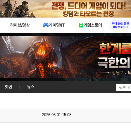
X
최대 90% 할인
라이브/영상
게이밍/IT
게임스토어
8월 프로모션
핫벤
뉴스
2026-06-01 15:08