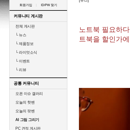
[뉴스]
회원가입
ID/PW 찾기
커뮤니티 게시판
전체 게시판
노트북 필요하다면
└
뉴스
트북을 할인가에
└
제품정보
└
라이엇소식
└
이벤트
└
리뷰
공통 커뮤니티
오픈 이슈 갤러리
오늘의 핫벤
오늘의 팟벤
AI 그림 그리기
PC 견적 게시판