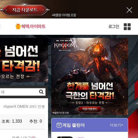
혜택.아이마트
로그인
인
벤
전
체
사
이
트
맵
검
색
HyperX OMEN 파티 인벤
조회:
1,333
추천:
0
게임 캘린더
더보기+