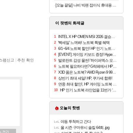
[오늘 끝딜] 나비 빅팬 접이식 휴대용 손 선풍기 저소음 BLDC 모터 4000mAh 샌드 카키
이 팟벤의 화제글
1
INTEL X HP OMEN MSI 2026 결승전 티켓 이벤트 with 울프
2
'빡세일' 느껴봐! 노트북 특별 혜택
3
6/1~6/4 노트북 할인! HP 인기 노트북 총출동
4
[EVENT] 게이밍 키보드 증정! HyperX OMEN 16 발로란트 리미티드 에디션 게이밍 노트북 출시 기념 이벤트
스팸신고
추천 확인
5
발로란트 감성 물씬! '하이퍼엑스 오멘 16 발로란트 에디션' 출시 예정
6
노트북 필요하다면? G락페에서 HP 노트북을 할인가에 만나요!
7
X3D 품은 노트북? AMD Ryzen 9 9955HX3D 기반의 ‘HyperX OMEN 16’ 사전예약판매 진행
8
상반기 최대 세일! HP, 쿠가세 합류!
9
연중 최대 할인!, HP 게이밍 노트북 오멘 16 ‘빅스마일데이’ 참여
10
HP 인기 노트북 라인업을 11번가 ‘그랜드 십일절’에서 만나요! (5/1~5/17)
오늘의 핫벤
야동 투척하고 간다
LoL
올 시즌 구마유시 솔킬 64회..jpg
LoL