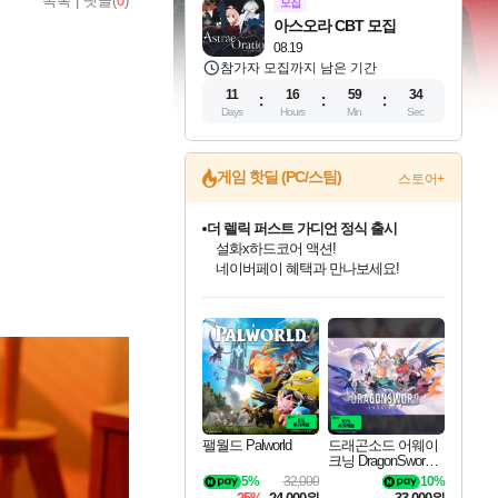
목록
|
댓글(
0
)
모집
아스오라 CBT 모집
08.19
참가자 모집까지 남은 기간
11
16
59
33
Days
Hours
Min
Sec
게임 핫딜 (PC/스팀)
스토어+
더 렐릭 퍼스트 가디언 정식 출시
설화x하드코어 액션!
네이버페이 혜택과 만나보세요!
인벤게임즈 8월 특별 할인!
드래곤소드: 어웨이크닝 입점!
문명 7 특별 할인!
마블 투혼 파이팅 소울즈 정식출시!
귀무자: 검의 길 예약 판매 중!
비스트 오브 리인카네이션 정식 출시!
커세어 코브 출시 기념 할인!
베데스다 40주년 기념 할인 중!
캡콤 프렌차이즈 할인 진행 중!
캡콤 일부 상품 상시 할인
스타워즈 은하계 레이서
로블록스 기프트 카드 공식 입점
인기 퍼블리셔 모음!
스팀으로 만나는 드래곤소드!
조선&고려 DLC 출시 예정
마블 히어로 총 출동&화려한 격투!
10% 할인과
게임프릭 신작 IP
해적'섬'을 발전시키자!
베데스다의 명작들을
몬헌, 바하 등 인기 IP를
몬헌 와일즈 & 드래곤즈 도그마2
인벤게임즈에서 10% 추가 적립
Robux를 가장 안전하고
최대 90% 할인가를 만나보세요!
네이버혜택과 함께 만나보세요!
50%할인&추가 적립까지!
네이버 포인트 혜택까지!
이니&베니 혜택까지!
네이버 혜택가와 함께 예약하세요!
할인&네이버혜택으로 만나보세요!
40주년 프로모션으로 만나보세요!
할인가에 만나보세요!
일부 에디션 상시 할인!
혜택으로 예약 판매 중
편안하게 충전하세요
팰월드 Palworld
드래곤소드 어웨이
크닝 DragonSword A
wakening
5%
32,000
10%