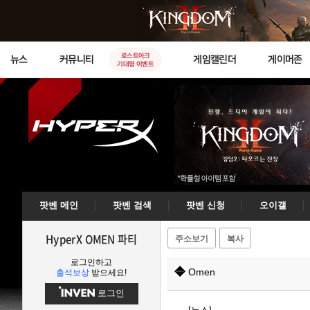
로스트아크
뉴스
커뮤니티
게임캘린더
게이머존
기대평 이벤트
팟벤 메인
팟벤 검색
팟벤 신청
오이갤
HyperX OMEN 파티
주소보기
복사
로그인하고
Omen
출석보상
받으세요!
로그인