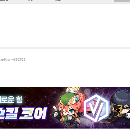
oard/party/6503/23