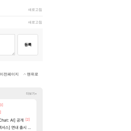
새로고침
새로고침
등록
이전페이지
맨위로
더보기+
3]
스위치2판 ‘몬헌 와일즈’, 30~40fps 목표 
똘끼형 다 좋은데 해외작업장 도와주는 짓은 좀 아니지
해외겜
리니지 클래식
]
[74]
[1]
7년만에 가족여행을 다녀왔습니다.
크로체 따왔습니다
여행
로아
[2]
[67]
hat: AI] 공개
비스트 오브 리인카네이션 정보/공략글 모음
부산 헌혈 먹튀 ㄷㄷ..
비스트
메이플
06]
[212]
스] 연내 출시 예정
동해바다 추암해수욕장
신호등 2인 40%글 존나 긁히네 씨발
여행
메이플