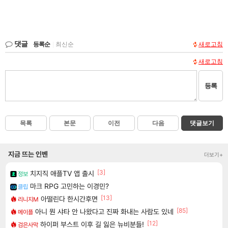
댓글
등록순
|
최신순
새로고침
새로고침
등록
목록
본문
이전
다음
댓글보기
지금 뜨는 인벤
더보기+
[3]
치지직 애플TV 앱 출시
정보
마크 RPG 고민하는 이경민?
클립
[13]
아떨린다 한시간후면
리니지M
[85]
아니 뭔 샤타 안 나왔다고 진짜 화내는 사람도 있네
메이플
[12]
하이퍼 부스트 이후 길 잃은 뉴비분들!
검은사막