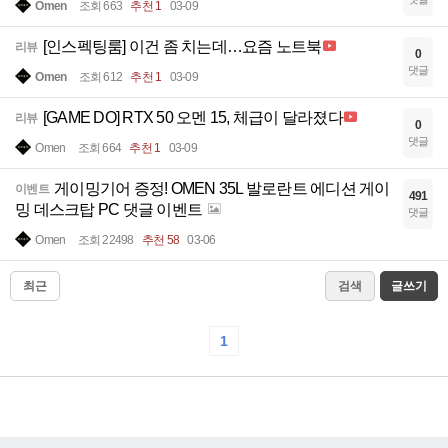
Omen
조회 663
추천 1
03-09
[인스펙팅룸] 이건 좀 치는데…요즘 노트북
리뷰
0
댓글
Omen
조회 612
추천 1
03-09
[GAME DO] RTX 50 오멘 15, 체급이 달라졌다
리뷰
0
댓글
Omen
조회 664
추천 1
03-09
게이밍기어 증정! OMEN 35L 발로란트 에디션 게이
이벤트
491
밍 데스크탑 PC 댓글 이벤트
댓글
Omen
조회 22498
추천 58
03-06
최근
검색
글쓰기
1