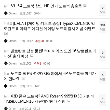
6/1~6/4 노트북 할인! HP 인기 노트북 총출동
뉴스
0
댓글
Omen
조회 1537
06-04
[EVENT] 게이밍 키보드 증정! HyperX OMEN 16 발
이벤트
308
로란트 리미티드 에디션 게이밍 노트북 출시 기념 이벤트
댓글
Omen
조회 19847
추천 31
06-03
발로란트 감성 물씬! '하이퍼엑스 오멘 16 발로란트 에
뉴스
0
디션' 출시 예정
댓글
Omen
조회 1503
추천 1
06-02
노트북 필요하다면? G락페에서 HP 노트북을 할인가
뉴스
0
에 만나요!
댓글
Omen
조회 1335
06-01
X3D 품은 노트북? AMD Ryzen 9 9955HX3D 기반의
뉴스
3
‘HyperX OMEN 16’ 사전예약판매 진행
댓글
Omen
조회 2211
05-15