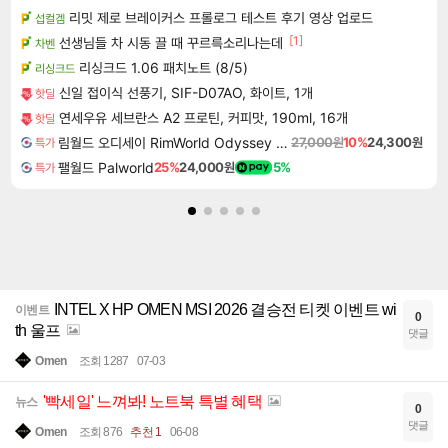
리밋 제로 브레이커스 프롤로그 테스트 후기 영상 업로드
섭컬겜
[1]
선생님들 차 시동 끌 때 꾸르륵소리나는데
차벤
리싱크드 1.06 패치노트 (8/5)
리싱크드
신일 접이식 선풍기, SIF-D07AO, 화이트, 1개
핫딜
연세우유 세브란스 A2 프로틴, 커피맛, 190ml, 16개
핫딜
림월드 오디세이 RimWorld Odyssey DLC
27,000원
10%
24,300원
특가
팰월드 Palworld
25%
24,000원
5%
특가
INTEL X HP OMEN MSI 2026 결승전 티켓 이벤트 wi
이벤트
0
th 울프
댓글
Omen
조회 1287
07-03
'빡세일' 느껴봐! 노트북 특별 혜택
뉴스
0
댓글
Omen
조회 876
추천 1
06-08