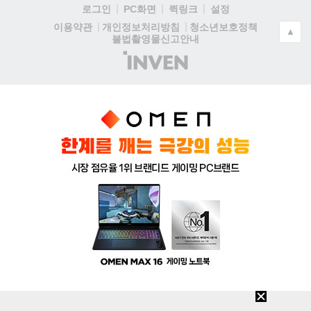
로그인
PC화면
퀵링크
설정
청소년보호정책
이용약관
개인정보처리방침
▲
불법촬영물신고안내
(주)
인
벤