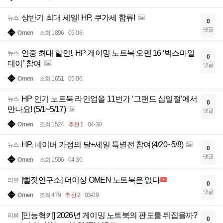
상반기 최대 세일! HP, 쿠가세 합류!
뉴스
0
댓글
Omen
조회 1896
05-08
연중 최대 할인!, HP 게이밍 노트북 오멘 16 ‘빅스마일
뉴스
0
데이’ 참여
댓글
Omen
조회 1651
05-06
HP 인기 노트북 라인업을 11번가 ‘그랜드 십일절’에서
뉴스
0
만나요! (5/1~5/17)
댓글
Omen
조회 1524
추천 1
04-30
HP, 네이버 가정의 달+세일 특별전 참여(4/20~5/8)
뉴스
0
댓글
Omen
조회 1506
04-30
[뻘짓연구소] 더이상 OMEN 노트북은 없다
리뷰
0
댓글
Omen
조회 479
추천 2
03-09
[만능혁키] 2026년 게이밍 노트북의 판도를 뒤집을까?
리뷰
0