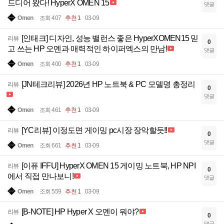
드디어 왔다! HyperX OMEN 15
댓글
Omen
조회 407
추천 1
03-09
[인태크] 디자인, 성능 밸런스 좋은 HyperXOMEN15 믿
리뷰
0
고 쓰는 HP 오멘과 매력적인 하이퍼엑스의 만남!
댓글
Omen
조회 400
추천 1
03-09
[JN테크리뷰] 2026년 HP 노트북 & PC 모델명 총정리
리뷰
0
댓글
Omen
조회 461
추천 1
03-09
[YC리뷰] 이정도면 게이밍 pc시장 장악할듯!!
리뷰
0
댓글
Omen
조회 661
추천 1
03-09
[이퓨 IFFU] HyperX OMEN 15 게이밍 노트북, HP NPI
리뷰
0
에서 직접 만나보니!
댓글
Omen
조회 559
추천 1
03-09
[B-NOTE] HP Hyper X 오멘이 뭐야?
리뷰
0
댓글