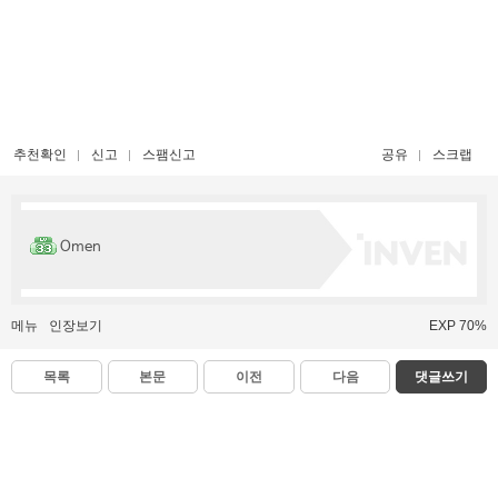
추천확인
신고
스팸신고
공유
스크랩
Omen
메뉴
인장보기
EXP 70%
목록
본문
이전
다음
댓글쓰기