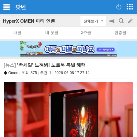
팟벤
HyperX OMEN 파티 인벤
전체보기
공
검
글
지
색
내글
내 댓글
3추글
인증글
on/off
쓰
기
[뉴스]
'빡세일' 느껴봐! 노트북 특별 혜택
Omen
조회:
875
추천:
1
2026-06-08 17:27:14