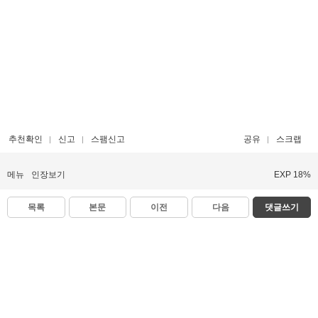
추천확인
신고
스팸신고
공유
스크랩
메뉴
인장보기
EXP 18%
목록
본문
이전
다음
댓글쓰기