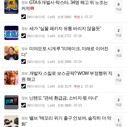
GTA 6 개발사 락스타, 34명 해고 뒤 노조는
정보
0
커져
댓글
[북미게이머]
Lv.44
조회 5660
추천 1
07-27
세가 “실물 패키지 유통 버리지 않을듯"
정보
2
댓글
[북미게이머]
Lv.44
조회 2737
07-26
미야모토 시게루 “리메이크, 미래로 이어진
정보
0
다"
댓글
[북미게이머]
Lv.44
조회 2888
07-24
개발자 스킬로 보스공략? WOW 부정행위 직
정보
0
원 해고
댓글
[북미게이머]
Lv.44
조회 3179
추천 1
07-24
닌텐도 “관세 환급금, 소비자 몫 아냐”
정보
2
댓글
[북미게이머]
Lv.44
조회 3800
07-23
밸브 “메모리 위기 출구 안보여, 솔직히 더 악
정보
1
화"
댓글