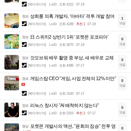
[북미게이머]
Lv.43
조회 4222
07-19
성희롱 의혹 개발자, ‘아바타’ 격투 개발 참여
정보
1
댓글
[북미게이머]
Lv.43
조회 4189
추천 1
07-19
日 스위치2 상반기 1위 ‘포켓몬 포코피아'
정보
0
댓글
[북미게이머]
Lv.43
조회 3075
07-19
갓오브워 배우 촬영 중 부상, 새 배우로 교체
정보
0
댓글
[북미게이머]
Lv.43
조회 4396
07-17
게임스탑 CEO "게임, 사업 전체의 12% 미만"
정보
0
댓글
[북미게이머]
Lv.43
조회 3100
07-17
리눅스 창시자 "AI 배척하지 않는다"
정보
0
댓글
[북미게이머]
Lv.43
조회 5203
추천 2
07-17
포켓몬 개발사의 액션, "윤회의 짐승" 전투 영
영상
0