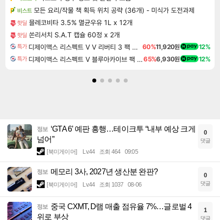
모든 요리/작물 책 획득 위치 공략 (36개) - 미식가 도전과제
비스트
믈레코비타 3.5% 멸균우유 1L x 12개
핫딜
쏜리서치 S.A.T 캡슐 60정 x 2개
핫딜
디제이맥스 리스펙트 V V 리버티 3 팩 DJMAX RESPECT V V Liberty 3 Pack DLC
60%
11,920원
12%
특가
디제이맥스 리스펙트 V 블루아카이브 팩 DJMAX RESPECT V Blue Archive Pack DLC
65%
6,930원
12%
특가
‘GTA 6’ 예판 흥행…테이크투 “내부 예상 크게
정보
0
넘어”
댓글
[북미게이머]
Lv.44
조회 464
09:05
메모리 3사, 2027년 생산분 완판?
정보
0
댓글
[북미게이머]
Lv.44
조회 1037
08-06
중국 CXMT, D램 매출 점유율 7%…글로벌 4
정보
1
위로 부상
댓글