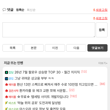
댓글
등록순
|
최신순
새로고침
새로고침
등록
목록
본문
이전
다음
댓글보기
지금 뜨는 인벤
더보기+
[13]
26년 7월 팔로우 상승량 TOP 30 - 월간 치지직
잡담
그냥 귀여운 상교용 부부 ㅋㅋ
클립
[88]
환산 13만 스펙으로 삐져서 매주 수로 10만점 치고있으면 ㅋㅋ
메이플
[22]
환카라를 유 에크 교환 쪼매 서운함..
검은사막
[192]
☆무료☆ 템세팅 사이트 개발자입니다
메이플
'하늘 위의 공포' 도전과제 달성법
비스트
아스오라 성우 정보 및 출연작 모음
아스오라