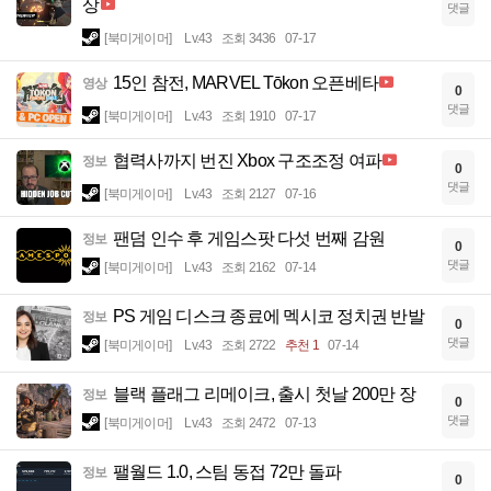
상
댓글
[북미게이머]
Lv.43
조회 3436
07-17
15인 참전, MARVEL Tōkon 오픈베타
영상
0
댓글
[북미게이머]
Lv.43
조회 1910
07-17
협력사까지 번진 Xbox 구조조정 여파
정보
0
댓글
[북미게이머]
Lv.43
조회 2127
07-16
팬덤 인수 후 게임스팟 다섯 번째 감원
정보
0
댓글
[북미게이머]
Lv.43
조회 2162
07-14
PS 게임 디스크 종료에 멕시코 정치권 반발
정보
0
댓글
[북미게이머]
Lv.43
조회 2722
추천 1
07-14
블랙 플래그 리메이크, 출시 첫날 200만 장
정보
0
댓글
[북미게이머]
Lv.43
조회 2472
07-13
팰월드 1.0, 스팀 동접 72만 돌파
정보
0