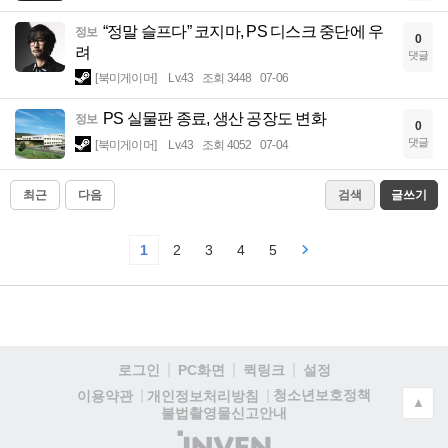
“정말 슬프다” 코지마, PS 디스크 중단에 우
정보
0
려
댓글
[북미게이머]
Lv.43
조회 3448
07-06
PS 실물판 종료, 생산 공장도 변화
정보
0
댓글
[북미게이머]
Lv.43
조회 4052
07-04
최근
다음
검색
글쓰기
1
2
3
4
5
로그인
PC화면
퀵링크
설정
청소년보호정책
이용약관
개인정보처리방침
▲
불법촬영물신고안내
(주)