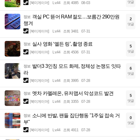
댓글
[북미게이머]
Lv.44
조회 4085
08-03
객실 PC 뜯어 RAM 절도…보름간 290만원
정보
2
챙겨
댓글
[북미게이머]
Lv.44
조회 3481
07-31
실사 영화 ‘엘든 링’, 촬영 종료
정보
5
댓글
[북미게이머]
Lv.44
조회 4506
07-31
발더3 3인칭 모드 화제, 정체성 논쟁도 잇따
정보
6
라
댓글
[북미게이머]
Lv.44
조회 3995
07-28
멧차 카멜레온, 유저맵서 악성코드 발견
정보
5
댓글
[북미게이머]
Lv.44
조회 3355
07-28
소니에 반발, 팬들 집단행동 "1주일 접속 거
정보
0
부"
댓글
[북미게이머]
Lv.44
조회 4911
07-28