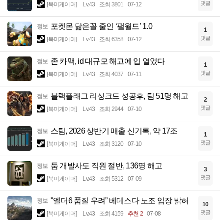
댓글
[북미게이머]
Lv.43
조회 3801
07-12
포켓몬 닮은꼴 줄인 ‘팰월드’ 1.0
정보
1
댓글
[북미게이머]
Lv.43
조회 6358
07-12
존 카맥, id 대규모 해고에 입 열었다
정보
1
댓글
[북미게이머]
Lv.43
조회 4037
07-11
블랙플래그 리싱크드 성공후, 팀 51명 해고
정보
2
댓글
[북미게이머]
Lv.43
조회 2944
07-10
스팀, 2026 상반기 매출 신기록, 약 17조
정보
1
댓글
[북미게이머]
Lv.43
조회 3120
07-10
둠 개발사도 직원 절반, 136명 해고
정보
3
댓글
[북미게이머]
Lv.43
조회 5312
07-09
"엘더6 품질 우려” 베데스다 노조 입장 밝혀
정보
10
댓글
[북미게이머]
Lv.43
조회 4159
추천 2
07-08