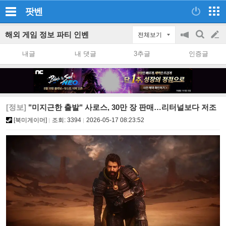
팟벤
해외 게임 정보 파티 인벤
전체보기
공
검
글
지
색
내글
내 댓글
3추글
인증글
on/off
쓰
기
[정보]
"미지근한 출발" 사로스, 30만 장 판매…리터널보다 저조
[북미게이머]
조회:
3394
2026-05-17 08:23:52