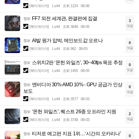
[북미게이머]
Lv.44
조회 1224
08-06
FF7 외전 세계관, 완결편에 집결
정보
3
댓글
[북미게이머]
Lv.44
조회 3648
08-05
AI발 원가 압박, 메인보드값 오르나
정보
0
댓글
[북미게이머]
Lv.44
조회 962
08-05
스위치2판 ‘몬헌 와일즈’, 30~40fps 목표 추정
정보
0
댓글
[북미게이머]
Lv.44
조회 1455
08-05
엔비디아 30%·AMD 10% - GPU 공급가 인상
정보
0
보도
댓글
[북미게이머]
Lv.44
조회 3577
08-03
‘몬헌 와일즈’, 퀘스트 26종 오프라인 지원
정보
2
댓글
[북미게이머]
Lv.44
조회 3748
08-03
티저로 예고편 지표 1위…‘시간의 오카리나’
정보
0