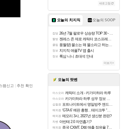
새로고침
오늘의 치지직
오늘의 SOOP
26년 7월 팔로우 상승량 TOP 30 - 월간 치지직
잡담
젠레스 존 제로 캐릭터 코스프레한 꽁주
짤방
풍월량) 물소는 왜 물소라고 하는거야? 아! 그만 ㅋㅋ
클립
치지직 애플TV 앱 출시
정보
룩삼 니니 초대석 안내
정보
더보기+
오늘의 팟벤
스팸신고
추천 확인
캐릭터 소개 - 카가미하라 하루
아스오라
카가미하라 하루 성우 정보 및 주요 필모
아스오라
포트나이트에서 명일방주 엔드필드 [펠리카] 판매 예정
섭컬겜
‘GTA 6’ 예판 흥행…테이크투 “내부 예상 크게 넘어”
해외겜
메모리 3사, 2027년 생산분 완판?
해외겜
아반테 2.0 자연흡기?
차벤
중국 CXMT, D램 매출 점유율 7%…글로벌 4위로 부상
해외겜