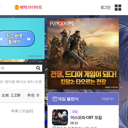
혜택.아이마트
로그인
인
벤
전
체
사
이
트
맵
검
색
조: 워더링 웨이브 파티 인벤
조회:
2,238
추천:
0
게임 캘린더
더보기+
목록
|
댓글(
0
)
모집
아스오라 CBT 모집
08.19