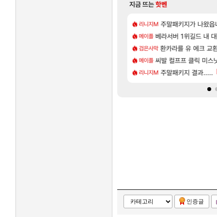
지금 뜨는
핫벤
[81]
넷플릭스에서 예고편 공개 예정
길드내에서 쿠데타 일어났네
카가미하라 하루 성우 
주말패키지가 나왔읍
아스오라
리니지M
[1]
[32]
남해 독일마을
로 빛나는각인상자 만드는거 추천하세요?
모든 요리/작물 책 획득 위치
베라서버 1위길드 내 대
비스트
메이플
[71]
습니다
업그레이드 아이템 획득 위치 공략 (89개)
무한대 아난타 유출과 앞
환카라를 유 에크 교환
섭컬겜
검은사막
[41]
[1
욕장
 존나 시끄럽길래 뭔가싶어서 봣는디
아반테 2.0 자연흡기?
씨발 컬프프 클릭 미스
차벤
메이플
[57]
 벨가 나메 꺼드럭 대다가 싸움났다
렘 위치 공략 (30개) - 방랑 결투가
라스트 에포크 시즌5 - 
주말패키지 결과.....
PV
리니지M
인증글