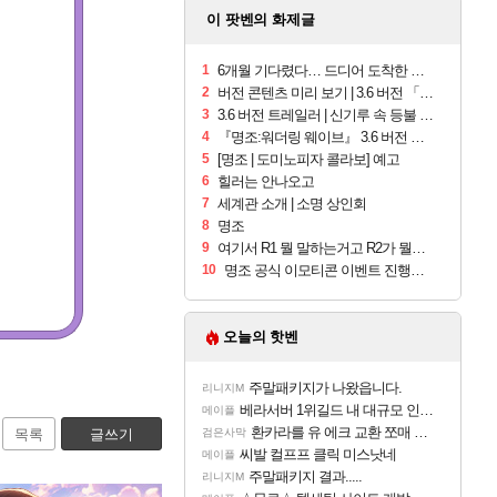
이 팟벤의 화제글
1
6개월 기다렸다… 드디어 도착한 치사 메신저백! 실물 후기
2
버전 콘텐츠 미리 보기 | 3.6 버전 「신기루 속 등불 그림자, 속세에 깃든 검의 결심」이 8월 20일에 업데이트됩니다!
3
3.6 버전 트레일러 | 신기루 속 등불 그림자, 속세에 깃든 검의 결심
4
『명조:워더링 웨이브』 3.6 버전 「신기루 속 등불 그림자, 속세에 깃든 검의 결심」이 8월 20일에 업데이트됩니다!
5
[명조 | 도미노피자 콜라보] 예고
6
힐러는 안나오고
7
세계관 소개 | 소명 상인회
8
명조
9
여기서 R1 뭘 말하는거고 R2가 뭘말하는걸까요?
10
명조 공식 이모티콘 이벤트 진행해봤습니다! 참여부터 추첨까지????
오늘의 핫벤
주말패키지가 나왔읍니다.
리니지M
베라서버 1위길드 내 대규모 인원이탈종용 추정사건
메이플
환카라를 유 에크 교환 쪼매 서운함..
목록
글쓰기
검은사막
씨발 컬프프 클릭 미스낫네
메이플
주말패키지 결과.....
리니지M