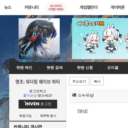
로스트아크
뉴스
커뮤니티
게임캘린더
게이머존
기대평 이벤트
팟벤 메인
팟벤 검색
팟벤 신청
오이갤
명조: 워더링 웨이브 파티
주소보기
복사
로그인하고
스누피냥
출석보상
받으세요!
로그인
[영상]
회원가입
ID/PW 찾기
커뮤니티 게시판