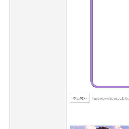
주소복사
https://www.inven.co.kr/b