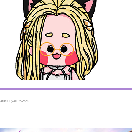
oard/party/6196/2659