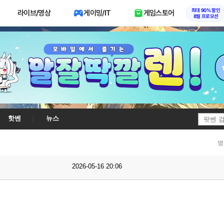
최대 90% 할인
라이브/영상
게이밍/IT
게임스토어
8월 프로모션
핫벤
뉴스
명
2026-05-16 20:06