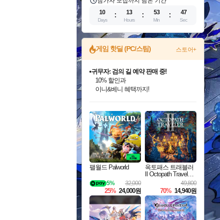
참가자 모집까지 남은 기간
10
13
53
46
Days
Hours
Min
Sec
게임 핫딜 (PC/스팀)
스토어+
귀무자: 검의 길 예약 판매 중!
10% 할인과
이니&베니 혜택까지!
인벤게임즈 8월 특별 할인!
드래곤소드: 어웨이크닝 입점!
문명 7 특별 할인!
마블 투혼 파이팅 소울즈 정식출시!
비스트 오브 리인카네이션 정식 출시!
커세어 코브 출시 기념 할인!
더 렐릭 퍼스트 가디언 정식 출시
베데스다 40주년 기념 할인 중!
캡콤 프렌차이즈 할인 진행 중!
캡콤 일부 상품 상시 할인
스타워즈 은하계 레이서
로블록스 기프트 카드 공식 입점
인기 퍼블리셔 모음!
스팀으로 만나는 드래곤소드!
조선&고려 DLC 출시 예정
마블 히어로 총 출동&화려한 격투!
게임프릭 신작 IP
해적'섬'을 발전시키자!
설화x하드코어 액션!
베데스다의 명작들을
몬헌, 바하 등 인기 IP를
몬헌 와일즈 & 드래곤즈 도그마2
인벤게임즈에서 10% 추가 적립
Robux를 가장 안전하고
최대 90% 할인가를 만나보세요!
네이버혜택과 함께 만나보세요!
50%할인&추가 적립까지!
네이버 포인트 혜택까지!
네이버 혜택가와 함께 예약하세요!
할인&네이버혜택으로 만나보세요!
네이버페이 혜택과 만나보세요!
40주년 프로모션으로 만나보세요!
할인가에 만나보세요!
일부 에디션 상시 할인!
혜택으로 예약 판매 중
편안하게 충전하세요
팰월드 Palworld
옥토패스 트래블러
II Octopath Traveler I
I
5%
32,000
49,800
25%
24,000원
70%
14,940원