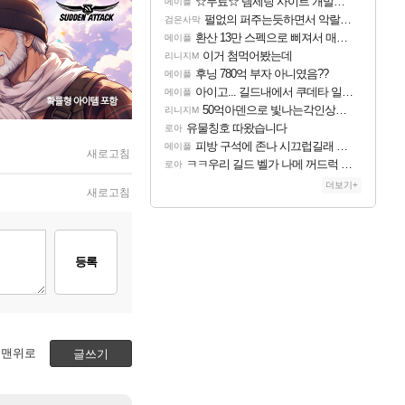
☆무료☆ 템세팅 사이트 개발자입니다
메이플
펄없의 퍼주는듯하면서 악랄한 BM 설계
검은사막
환산 13만 스펙으로 삐져서 매주 수로 10만점 치고있으면 ㅋㅋ
메이플
이거 첨먹어봤는데
리니지M
후닝 780억 부자 아니였음??
메이플
아이고... 길드내에서 쿠데타 일어났네
메이플
50억아덴으로 빛나는각인상자 만드는거 추천하세요?
리니지M
유물칭호 따왔습니다
로아
피방 구석에 존나 시끄럽길래 뭔가싶어서 봣는디
메이플
새로고침
ㅋㅋ우리 길드 벨가 나메 꺼드럭 대다가 싸움났다
로아
더보기+
새로고침
등록
맨위로
글쓰기