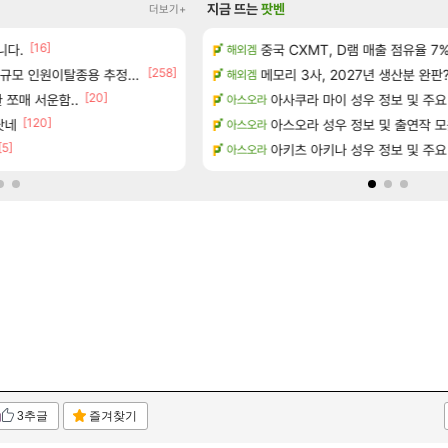
지금 뜨는
팟벤
더보기+
[16]
정보 및 주요 필모
니다.
중국 CXMT, D램 매출 점유율 7%…
☆무료☆ 템세팅 사이트 개발자
해외겜
메이플
[258]
 공략 (36개) - 미식가 도전과제
규모 인원이탈종용 추정사건
메모리 3사, 2027년 생산분 완판
펄없의 퍼주는듯하면서 악랄한 
해외겜
검은사막
[20]
으로의 예상 (루머)
 쪼매 서운함..
환산 13만 스펙으로 삐져서 매주 수로 10만
아사쿠라 마이 성우 정보 및 주요
아스오라
메이플
]
[120]
[9]
낫네
아스오라 성우 정보 및 출연작 
이거 첨먹어봤는데
아스오라
리니지M
[5]
[56
서리화신의 분노 티저
후닝 780억 부자 아니였음??
아키츠 아키나 성우 정보 및 주요
아스오라
메이플
3추글
즐겨찾기