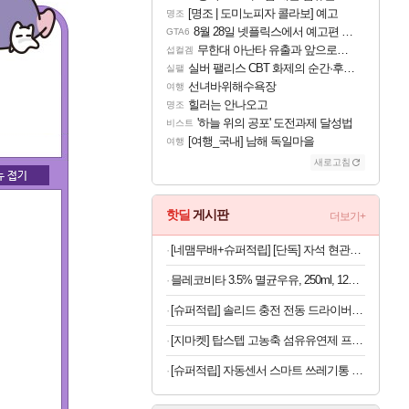
[명조 | 도미노피자 콜라보] 예고
명조
8월 28일 넷플릭스에서 예고편 공개 예정
GTA6
무한대 아난타 유출과 앞으로의 예상 (루머)
섭컬겜
실버 팰리스 CBT 화제의 순간·후기 모음
실팰
선녀바위해수욕장
여행
힐러는 안나오고
명조
'하늘 위의 공포' 도전과제 달성법
비스트
[여행_국내] 남해 독일마을
여행
새로고침
핫딜
게시판
더보기+
[네맴무배+슈퍼적립] [단독] 자석 현관마스크걸이 선반 걸이대 냉장고 현관문 열쇠 차키 접착식후크 모자걸이
믈레코비타 3.5% 멸균우유, 250ml, 12개, 1개
[슈퍼적립] 솔리드 충전 전동 드라이버 드릴 가정용 미니 소형 무선 세트 스크류 S-MD40
[지마켓] 탑스텝 고농축 섬유유연제 프루티플로럴 3.05L x 3통
[슈퍼적립] 자동센서 스마트 쓰레기통 가정용 사무실용 주방용 스테인리스 휴지통 일반형 20L 화이트