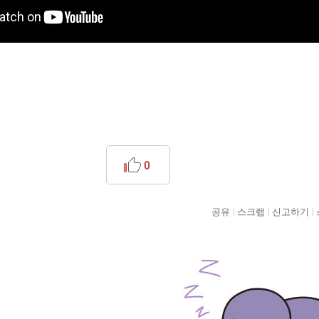
0
공유
스크랩
신고하기