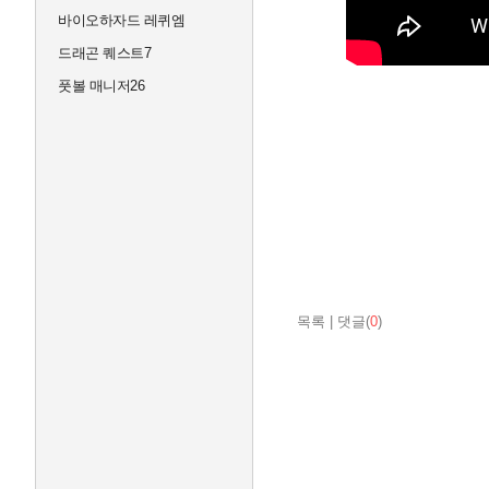
바이오하자드 레퀴엠
드래곤 퀘스트7
풋볼 매니저26
목록
|
댓글(
0
)