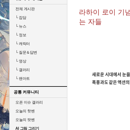
전체 게시판
라하이 로이 기념
└
잡담
는 자들
└
뉴스
└
정보
└
캐릭터
└
질문＆답변
└
영상
└
갤러리
새로운 시대에서 눈을
└
팬아트
폭풍과도 같은 액션의
공통 커뮤니티
오픈 이슈 갤러리
오늘의 핫벤
오늘의 팟벤
AI 그림 그리기