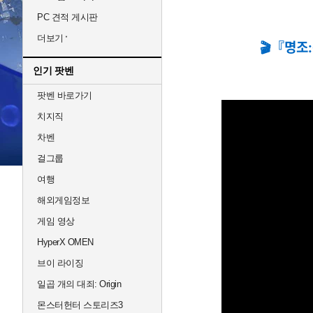
PC 견적 게시판
더보기
🎬『명조
인기 팟벤
팟벤 바로가기
치지직
차벤
걸그룹
여행
해외게임정보
게임 영상
HyperX OMEN
브이 라이징
일곱 개의 대죄: Origin
몬스터헌터 스토리즈3