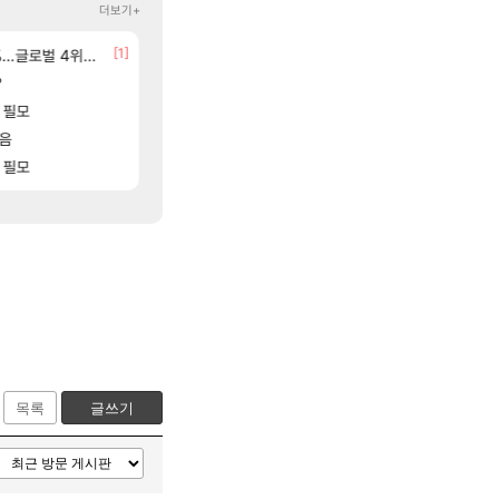
더보기+
[192]
[1]
[81]
글로벌 4위로 부상
입니다
8월 28일 넷플릭스에서 예고편 공개 예정
아이고... 길드내에서 쿠데타 일어났네
GTA6
메이플
[23]
[1]
?
BM 설계
[여행_국내] 남해 독일마을
50억아덴으로 빛나는각인상자 만드는거 추천하세
여행
리니지M
[88]
[71]
점 치고있으면 ㅋㅋ
 필모
유물칭호 따왔습니다
모든 바우에라 업그레이드 아이템 획득 위치 공략 
비스트
로아
모음
선녀바위해수욕장
피방 구석에 존나 시끄럽길래 뭔가싶어서 봣
여행
메이플
]
 필모
ㅋㅋ우리 길드 벨가 나메 꺼드럭 대다가 싸움
모든 엘리트 골렘 위치 공략 (30개) - 방랑 
비스트
로아
목록
글쓰기