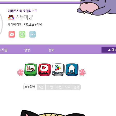
헤테로시티 로맨티스트
스누피냥
네이버 검색 : 유튜브 스누피냥
프로필
랭킹
칭호
5번
10번
20번
모두
검색