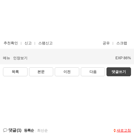
추천확인
신고
스팸신고
공유
스크랩
메뉴
인장보기
EXP 86%
목록
본문
이전
다음
댓글쓰기
댓글
(1)
등록순
|
최신순
새로고침