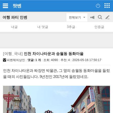
팟벤
여행 파티 인벤
전체보기
공
검
글
지
색
내글
내 댓글
3추글
인증글
on/off
쓰
기
[여행_국내]
인천 차이나타운과 송월동 동화마을
피렌체의상인
댓글: 1 개
조회:
4090
추천:
4
2026-05-16 17:50:17
인천 차이나타운과 짜장면 박물관, 그 옆의 송월동 동화마을을 들렀
을 때의 사진들입니다. 9년전인 2017년에 들렀었네요.