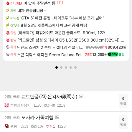
[11]
이 맛에 주말던전 돔
리니지M
내차 인증합니당~
차벤
‘GTA 6’ 예판 흥행…테이크투 “내부 예상 크게 넘어”
해외겜
8월 28일 넷플릭스에서 예고편 공개 예정
GTA6
[하루특가] 파워에이드 마운틴 블라스트, 900ml, 12개
핫딜
[카드할인] 삼성 오디세이 G5 LS32FG500 80.1cm(32인치) 게이밍 모니터 180Hz
핫딜
닌텐도 스위치 2 본체 + 젤다의 전설 티어스 오브 더 킹덤 닌텐도 스위치 2 에디션 + 젤다의 전설 브레스 오브 더 와일드 닌텐도 스위치 2 에디션 번들
817,600원
1%
809,420원
특가
스콘 디럭스 에디션 Scorn Deluxe Edition
75%
13,250원
6%
특가
교토단풍(23) 은각사(銀閣寺)
여행_국외
0
댓글
피렌체의상인
Lv.70
조회 40
12:58
오사카 가족여행
여행_국외
0
댓글
광땡
Lv.33
조회 107
추천 1
11:20