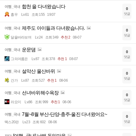
합천 을 다녀왔습니다
여행_국내
0
댓글
흥우
Lv.61
조회 155
19:07
제주도 아이들과 다녀왔습니다.
여행_국내
0
댓글
달을바라보며
Lv.24
조회 349
추천 2
08-07
운문댐
여행_국내
0
댓글
그의여름은
Lv.87
조회 378
추천 1
08-07
설악산 울산바위
여행_국내
0
댓글
간가
Lv.87
조회 527
추천 1
08-06
선녀바위해수욕장
여행_국내
0
댓글
라요미
Lv.86
조회 999
추천 1
08-06
7월~8월 부산-단양-충주-울진 다녀왔어요~
여행_국내
0
댓글
뗵스20판
Lv.23
조회 602
08-06
[여행_국내] 남해 독일마을
잡담