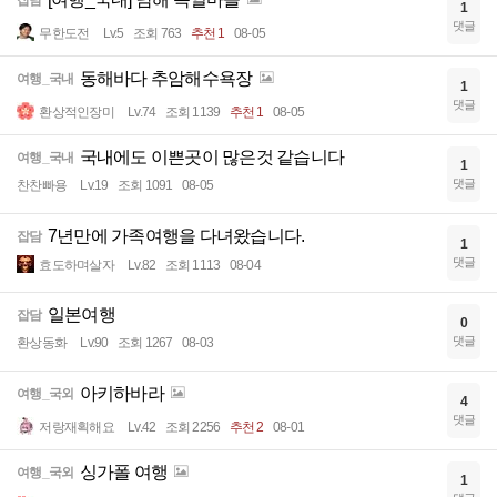
1
댓글
무한도전
Lv.5
조회 763
추천 1
08-05
동해바다 추암해수욕장
여행_국내
1
댓글
환상적인장미
Lv.74
조회 1139
추천 1
08-05
국내에도 이쁜곳이 많은것 같습니다
여행_국내
1
댓글
찬찬빠용
Lv.19
조회 1091
08-05
7년만에 가족여행을 다녀왔습니다.
잡담
1
댓글
효도하며살자
Lv.82
조회 1113
08-04
일본여행
잡담
0
댓글
환상동화
Lv.90
조회 1267
08-03
아키하바라
여행_국외
4
댓글
저랑재획해요
Lv.42
조회 2256
추천 2
08-01
싱가폴 여행
여행_국외
1