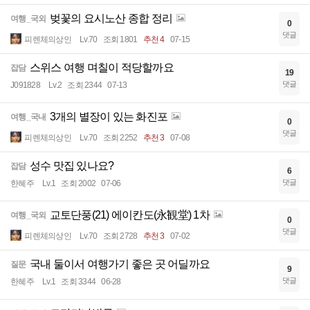
벚꽃의 요시노산 종합 정리
여행_국외
0
댓글
피렌체의상인
Lv.70
조회 1801
추천 4
07-15
스위스 여행 며칠이 적당할까요
잡담
19
댓글
J091828
Lv.2
조회 2344
07-13
3개의 별장이 있는 화진포
여행_국내
0
댓글
피렌체의상인
Lv.70
조회 2252
추천 3
07-08
성수 맛집 있나요?
잡담
6
댓글
한혜주
Lv.1
조회 2002
07-06
교토단풍(21) 에이칸도(永観堂) 1차
여행_국외
0
댓글
피렌체의상인
Lv.70
조회 2728
추천 3
07-02
국내 둘이서 여행가기 좋은 곳 어딜까요
질문
9
댓글
한혜주
Lv.1
조회 3344
06-28