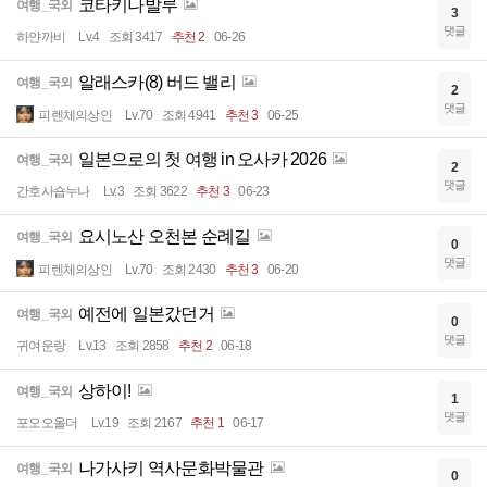
코타키나발루
여행_국외
3
댓글
하얀까비
Lv.4
조회 3417
추천 2
06-26
알래스카(8) 버드 밸리
여행_국외
2
댓글
피렌체의상인
Lv.70
조회 4941
추천 3
06-25
일본으로의 첫 여행 in 오사카 2026
여행_국외
2
댓글
간호사숍누나
Lv.3
조회 3622
추천 3
06-23
요시노산 오천본 순례길
여행_국외
0
댓글
피렌체의상인
Lv.70
조회 2430
추천 3
06-20
예전에 일본갔던거
여행_국외
0
댓글
귀여운랑
Lv.13
조회 2858
추천 2
06-18
상하이!
여행_국외
1
댓글
포오오올더
Lv.19
조회 2167
추천 1
06-17
나가사키 역사문화박물관
여행_국외
0