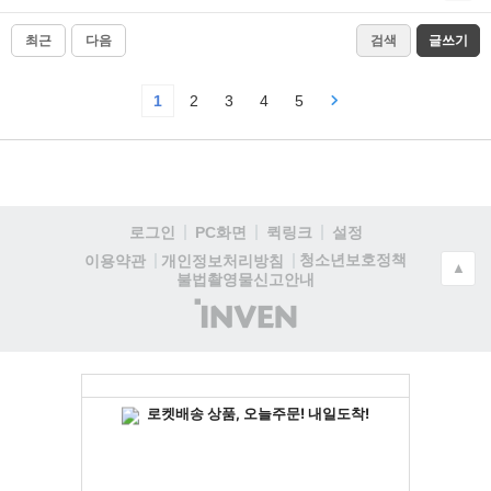
최근
다음
검색
글쓰기
1
2
3
4
5
로그인
PC화면
퀵링크
설정
청소년보호정책
이용약관
개인정보처리방침
▲
불법촬영물신고안내
(주)
인
벤