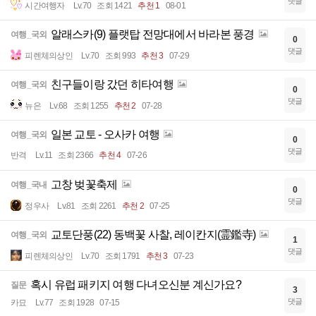
댓글
시간여행자
Lv.70
조회 1421
추천 1
08-01
알래스카(9) 플랫탑 전망대에서 바라본 풍경
여행_국외
0
댓글
피렌체의상인
Lv.70
조회 993
추천 3
07-29
친구들이랑 갔던 히타여행
여행_국외
0
댓글
뉴은
Lv.68
조회 1255
추천 2
07-28
일본 교토 - 오사카 여행
여행_국외
0
댓글
반격
Lv.11
조회 2366
추천 4
07-26
고창 벚꽃축제
여행_국내
0
댓글
정우사
Lv.81
조회 2261
추천 2
07-25
교토단풍(22) 동백꽃 사찰, 레이칸지(霊鑑寺)
여행_국외
1
댓글
피렌체의상인
Lv.70
조회 1791
추천 3
07-23
혹시 유럽 패키지 여행 다녀오신분 계신가요?
질문
3
댓글
카묘
Lv.77
조회 1928
07-15