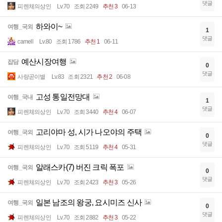
댓글
피렌체의상인
Lv.70
조회 2249
추천 3
06-13
하와이~
여행_국외
1
댓글
camell
Lv.80
조회 1786
추천 1
06-11
예산시장여행
잡담
0
댓글
사랑곧이별
Lv.83
조회 2321
추천 2
06-08
고성 통일전망대
여행_국내
1
댓글
피렌체의상인
Lv.70
조회 3440
추천 4
06-07
고리야마 성, 시가 나오야의 주택
여행_국외
0
댓글
피렌체의상인
Lv.70
조회 5119
추천 4
05-31
알래스카(7) 버진 크릭 폭포
여행_국외
0
댓글
피렌체의상인
Lv.70
조회 2423
추천 3
05-26
일본 남조의 왕궁, 요시미즈 신사
여행_국외
0
댓글
피렌체의상인
Lv.70
조회 2882
추천 3
05-22