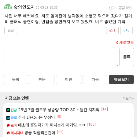
숲의인도자
26-05-18 15:33
신고
|
공감 확인
사진 너무 예쁘네요. 저도 얼마전에 생각없이 소룡포 먹으러 갔다가 길거
리 클래식 공연이랑, 변검술 공연까지 보고 왔었죠. 너무 좋았던 기억.
답글
1
0
새로고침
등록
목록
본문
이전
다음
댓글보기
지금 뜨는 인벤
더보기+
[14]
26년 7월 팔로우 상승량 TOP 30 - 월간 치지직
잡담
[5]
주식 UFC라는 우정잉
클립
[155]
애초에 홀딩저가가 짜치는게 이거임 ㅋㅋ
로아
[25]
방금 직접찍은건데
리니지M