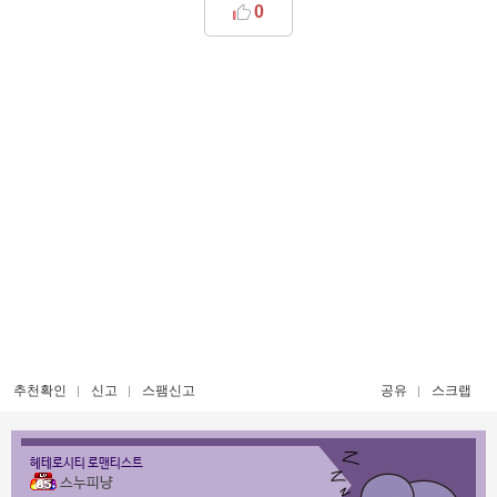
0
추천확인
신고
스팸신고
공유
스크랩
헤테로시티 로맨티스트
스누피냥