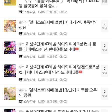
── 수수 「봄을 기다리며」 ' Spotify, Apple Music
댓글
등 플랫폼에 공식 출시!
스누피냥
Lv.85
조회 392
08-02
[일러스트] 자매 앨범 | 떠나기 전, 여름밤의
갤러리
0
정원
댓글
스누피냥
Lv.85
조회 459
08-02
허상 4단계 40레벨 하이와티아 1분 컷!｜풀
정보
0
돌 에이메스·명전 린네·3돌 모니에
댓글
스누피냥
Lv.85
조회 542
08-02
허상 4단계 40레벨 하이와티아 명전으로 5분
정보
0
컷!｜에이메스·린네 명전·모니에 1돌
댓글
스누피냥
Lv.85
조회 811
08-02
[일러스트] 자매 앨범 | 장난기 가득한 오후
갤러리
0
의 공원
댓글
스누피냥
Lv.85
조회 392
08-02
허상 2단계 40레벨 트윈 노바 18초 컷!｜풀돌
정보