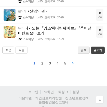
스누피냥
Lv.85
조회 806
07-29
⋆신념의 권⋆
갤러리
0
댓글
스누피냥
Lv.85
조회 359
07-29
다가오는 『명조:워더링 웨이브』 3.5 버전
뉴스
0
이벤트 모아보기
댓글
스누피냥
Lv.85
조회 676
07-29
최근
다음
검색
글쓰기
1
2
3
4
5
로그인
PC화면
퀵링크
설정
청소년보호정책
이용약관
개인정보처리방침
▲
불법촬영물신고안내