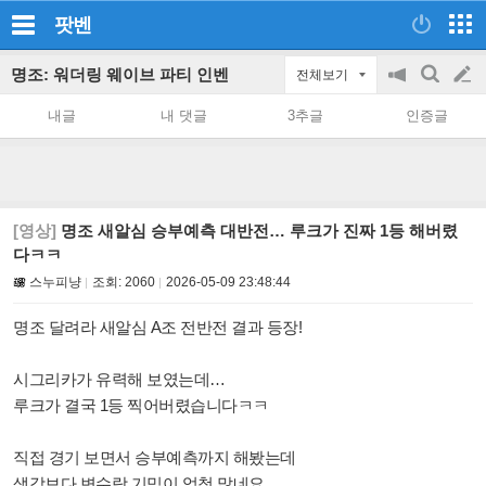
팟벤
명조: 워더링 웨이브 파티 인벤
전체보기
공
검
글
지
색
내글
내 댓글
3추글
인증글
on/off
쓰
기
[영상]
명조 새알심 승부예측 대반전… 루크가 진짜 1등 해버렸
다ㅋㅋ
스누피냥
조회:
2060
2026-05-09 23:48:44
명조 달려라 새알심 A조 전반전 결과 등장!
시그리카가 유력해 보였는데…
루크가 결국 1등 찍어버렸습니다ㅋㅋ
직접 경기 보면서 승부예측까지 해봤는데
생각보다 변수랑 기믹이 엄청 많네요.