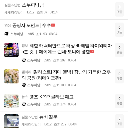
스누피냥님
질문＆답변
0
댓글
세계최강딜러
Lv.12
조회 87
01:14
공명자 모먼트 | 수수
영상
0
댓글
스누피냥
Lv.85
조회 93
08-04
체험 캐릭터만으로 허상 40레벨 하이와티아
정보
0
5분 컷!｜에이메스·린네·모니에 명함
댓글
스누피냥
Lv.85
조회 297
08-04
[일러스트] 자매 앨범 | 장난기 가득한 오후
갤러리
0
의 공원 (리메이크판)
댓글
스누피냥
Lv.85
조회 100
08-04
명조 X ??? 콜라보 예고
뉴스
0
댓글
스누피냥
Lv.85
조회 174
08-04
뉴비 질문
질문＆답변
2
댓글
세계최강딜러
Lv.12
조회 239
08-04