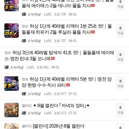
0
풀재 에이메스·2돌 데니아·풀돌 치사
댓글
스누피냥
Lv.85
조회 735
08-01
허상 1단계 40레벨 리액터 1분 25초 컷!｜풀
정보
0
돌풀재 히유키·2돌 루실라·풀돌 치사
댓글
스누피냥
Lv.85
조회 707
08-01
허상 3단계 40레벨 탐색자 41초 컷!｜풀돌풀재 에이메
정보
0
스·명전 린네·3돌 모니에
댓글
스누피냥
Lv.85
조회 661
08-01
허상 1단계 40레벨 리액터 5분 컷!｜명전 양
정보
0
양·현령·수수·치사 파티
댓글
스누피냥
Lv.85
조회 877
07-31
✦ 8월 캘린더 ｢저녁의 장터｣✦
갤러리
0
댓글
스누피냥
Lv.85
조회 573
07-31
[캘린더] 2026년 8월 캘린더
갤러리
0