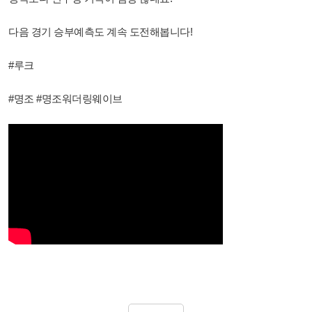
다음 경기 승부예측도 계속 도전해봅니다!
#루크
#명조 #명조워더링웨이브