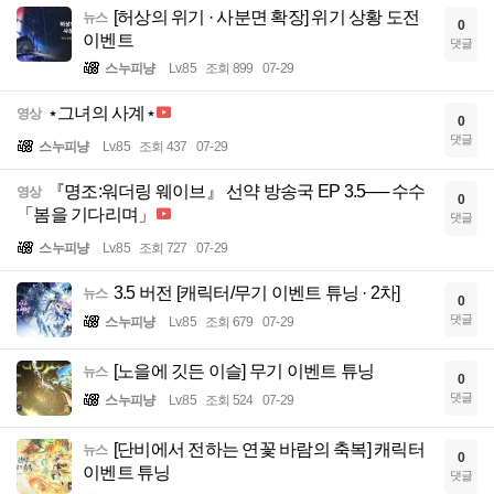
[허상의 위기 · 사분면 확장] 위기 상황 도전
뉴스
0
이벤트
댓글
스누피냥
Lv.85
조회 899
07-29
⋆그녀의 사계⋆
영상
0
댓글
스누피냥
Lv.85
조회 437
07-29
『명조:워더링 웨이브』 선약 방송국 EP 3.5── 수수
영상
0
「봄을 기다리며」
댓글
스누피냥
Lv.85
조회 727
07-29
3.5 버전 [캐릭터/무기 이벤트 튜닝 · 2차]
뉴스
0
댓글
스누피냥
Lv.85
조회 679
07-29
[노을에 깃든 이슬] 무기 이벤트 튜닝
뉴스
0
댓글
스누피냥
Lv.85
조회 524
07-29
[단비에서 전하는 연꽃 바람의 축복] 캐릭터
뉴스
0
이벤트 튜닝
댓글