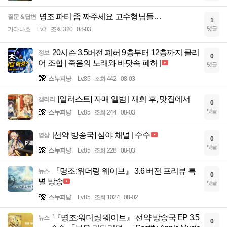
명조 파티 좀 짜주세요 고수형님들…
질문＆답변
1
댓글
가다나흐
Lv.3
조회 320
08-03
20시즌 3.5버전 폐허 9층부터 12층까지 클리
정보
0
어 조합 | 죽음의 노래와 바닷속 폐허 |
댓글
스누피냥
Lv.85
조회 442
08-03
[일러스트] 자매 앨범 | 재회 후, 맛집에서
갤러리
0
댓글
스누피냥
Lv.85
조회 244
08-03
[선약 방송국] 심야 채널 | 수수
영상
0
댓글
스누피냥
Lv.85
조회 228
08-03
『명조:워더링 웨이브』 3.6 버전 프리뷰 특
뉴스
0
별 방송
댓글
스누피냥
Lv.85
조회 1024
08-02
'『명조:워더링 웨이브』 선약 방송국 EP 3.5
뉴스
0