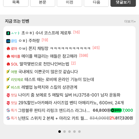
목록
본문
이전
다음
댓글보기
지금 뜨는 인벤
더보기+
[16]
초ㅇㅎ) 수녀 코스프레 제로투
ㅗㅜㅑ
[19]
ㅇㅎ) 주하랑
클립
[45]
ㅇㅂ) 쫀지 채팅창 ㅋㅋㅋㅋㅋㅋㅋㅋㅋㅋㅋ
로아
[598]
메이플 렉걸리는 애들은 참고해라
메이플
[2]
딸깍몇번으로 천만나인버는법
SOL
국내에도 이쁜곳이 많은것 같습니다
여행
테스트 때는 로비에 온라인 기능이 있는데
리밋제로
레벨업 능력치와 스킬의 상관관계
비스트
나이키 줌 보메로 5 메탈릭 실버 HJ3758-001 남자 운동화
핫딜
29%할인>아카페라 사이즈업 벤티 아메리카노, 600ml, 24개
핫딜
그랑블루 판타지 리링크 엔드리스 라그나로크 Granblue Fantasy Relink Endless Ragnarok
66,800원
7,000
특가
닌텐도 스위치 2 본체 + 마리오 카트 월드 + 포켓몬 포코피아 번들
834,000원
2%
817,320원
특가