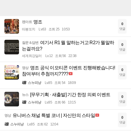
명조
팬아트
0
댓글
따봉또치
Lv.63
조회 25
10:53
여기서 R1 뭘 말하는거고 R2가 뭘말하
질문＆답변
0
는걸까요?
댓글
세계최강딜러
Lv.12
조회 56
22:38
명조 공식 이모티콘 이벤트 진행해봤습니다!
영상
0
참여부터 추첨까지????
댓글
스누피냥
Lv.85
조회 54
18:09
[무무기획 · 새출발] 기간 한정 의뢰 이벤트
뉴스
0
댓글
스누피냥
Lv.85
조회 66
13:15
유니버스 채널 특별 코너 | 자신만의 스타일
영상
0
댓글
스누피냥
Lv.85
조회 62
12:04