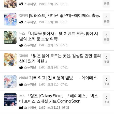
댓글
스누피냥
Lv.85
조회 322
07-31
[일러스트] 컨디션 좋은데~ 에이메스, 출동.
갤러리
0
댓글
스누피냥
Lv.85
조회 581
07-31
「비옥을 찾아서」 웹 이벤트 오픈, 참여 시
뉴스
0
별의 소리 등 보상 획득!
댓글
스누피냥
Lv.85
조회 877
07-31
「맑은 물이 흐르는 곳엔, 감상할 만한 봄의
갤러리
0
산이 있기 마련.」
댓글
스누피냥
Lv.85
조회 248
07-31
기록 회고 | 긴 비행의 별빛—— 에이메스
캐릭터
0
댓글
스누피냥
Lv.85
조회 310
07-31
「명조 | Galaxy Store」 「에이메스」 빅스
뉴스
0
비 보이스 스페셜 키트 Coming Soon
댓글
스누피냥
Lv.85
조회 1123
07-31