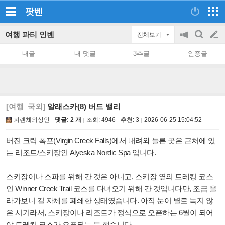
팟벤
여행 파티 인벤
전체보기
공
검
글
지
색
내글
내 댓글
3추글
인증글
on/off
쓰
기
[여행_국외]
알래스카(8) 버드 밸리
피렌체의상인
댓글: 2 개
조회:
4946
추천:
3
2026-06-25 15:04:52
버진 크릭 폭포(Virgin Creek Falls)에서 내려와 들른 곳은 근처에 있
는 리조트/스키장인 Alyeska Nordic Spa 입니다.
스키장이나 스파를 위해 간 것은 아니고, 스키장 옆의 트레킹 코스
인 Winner Creek Trail 코스를 다녀오기 위해 간 것입니다만, 조금 올
라가보니 길 자체를 폐쇄한 상태였습니다. 아직 눈이 별로 녹지 않
은 시기라서, 스키장이나 리조트가 정식으로 오픈하는 6월이 되어
야 트레킹 코스가 오픈되는 듯 했습니다.