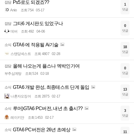
Ps5로도 되겠죠??
잡담
1
댓글
Anio
조회 754
05-17
그타6 게시판도 있었구나
잡담
0
댓글
데버
조회 492
04-06
GTA6 에 적용될 Ai기술
소식
18
댓글
스탠딩넥스트
조회 4807
02-28
올해 나오는게 플스나 엑박인가여
잡담
0
댓글
부추삼계탕
조회 524
02-18
GTA6 개발 완성, 최종테스트 단계 돌입
소식
13
댓글
나혼자오징어
조회 2875
02-17
루머)GTA6 PC버전, 내년 초 출시??
소식
3
댓글
레이키얀
조회 1453
02-17
GTA6 PC버전은 26년 초예상
소식
11