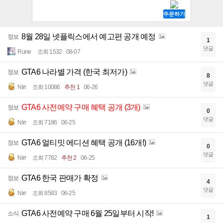
8월 28일 넷플릭스에서 예고편 공개 예정
정보
1
댓글
Rune
조회 1532
08-07
GTA6 나라별 가격 (한국 최저가)
정보
8
댓글
Nirr
조회 10086
추천 1
06-26
GTA6 사전예약 구매 혜택 공개 (3개)
정보
0
댓글
Nirr
조회 7186
06-25
GTA6 얼티밋 에디션 혜택 공개 (16개!)
정보
0
댓글
Nirr
조회 7782
추천 2
06-25
GTA6 한국 판매가 확정
정보
4
댓글
Nirr
조회 8583
06-25
GTA6 사전예약 구매 6월 25일부터 시작!
소식
1