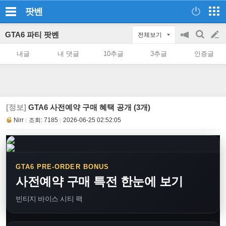
팟벤
GTA6 파티 팟벤
전체보기
공
검
글
지
색
내글
내 댓글
10추글
3추글
인증글
on/off
쓰
기
[정보]
GTA6 사전예약 구매 혜택 공개 (3개)
Nirr
조회:
7185
2026-06-25 02:52:05
GTA6 PRE-ORDER BONUS
사전예약 구매 특전 한눈에 보기
빈티지 바이스 시티 팩