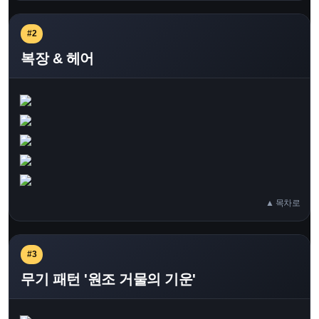
#2
복장 & 헤어
▲ 목차로
#3
무기 패턴 '원조 거물의 기운'