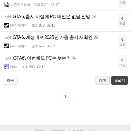
댓글
나혼자오징어
조회 2224
02-17
GTA6, 출시 시점에 PC 버전은 없을 전망
소식
0
댓글
[북미게이머]
조회 888
02-11
GTA6, 예정대로 2025년 가을 출시 재확인
소식
0
댓글
[북미게이머]
조회 697
02-07
'GTA6', 이번에도 PC는 늦는가
소식
0
댓글
Narru
조회 593
02-18
최근
검색
글쓰기
1