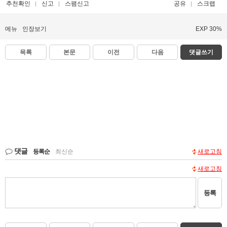
추천확인
신고
스팸신고
공유
스크랩
메뉴
인장보기
EXP 30%
목록
본문
이전
다음
댓글쓰기
댓글
등록순
|
최신순
새로고침
새로고침
등록