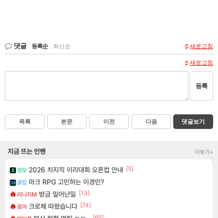
댓글
등록순
|
최신순
새로고침
새로고침
등록
목록
본문
이전
다음
댓글보기
지금 뜨는 인벤
더보기+
[5]
2026 치지직 이리대회 오픈컵 안내
정보
마크 RPG 고민하는 이경민?
클립
[13]
방금 일어난일
리니지M
[74]
크로체 따왔습니다
로아
[65]