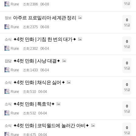
댓글
Rune
조회 2306
06-08
아주르 프로밀리아 세계관 정리
정보
0
댓글
Rune
조회 2375
06-08
✦4컷 만화 | 기침 한 번의 대가✦
소식
0
댓글
Rune
조회 2302
06-04
✦4컷 만화 | 사냥 대결✦
잡담
0
댓글
Rune
조회 1433
06-04
✦4컷 만화 | 채식은 싫어✦
소식
0
댓글
Rune
조회 510
06-04
✦4컷 만화 | 특효약✦
소식
0
댓글
Rune
조회 532
06-04
✦4컷 만화 | 코믹월드에 놀러간 아비✦
소식
0
댓글
Rune
조회 475
06-04