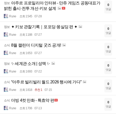
아주르 프로밀리아 인터뷰 - 만쥬 게임즈 공동대표가
정보
0
밝힌 출시·전투 개선·키보 설계
댓글
Rune
조회 1545
07-28
✦ 키보 관찰기록｜포포딩·몽실딩 편 ✦
정보
0
댓글
Rune
조회 1188
07-27
8월 캘린더 디지털 굿즈 공개!
소식
0
댓글
Rune
조회 1653
07-27
✨ 세계관 소개 | 성맥 ✨
정보
0
댓글
Rune
조회 1693
07-22
“아주르 빌리빌리 월드 2026 행사에 가다”
소식
0
댓글
Rune
조회 1818
추천 1
07-15
더빙 4컷 만화 - 특효약 편
소식
0
댓글
Rune
조회 1706
07-13