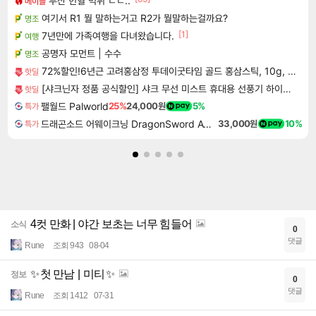
부산 헌혈 먹튀 ㄷㄷ..
메이플
여기서 R1 뭘 말하는거고 R2가 뭘말하는걸까요?
명조
[1]
7년만에 가족여행을 다녀왔습니다.
여행
공명자 모먼트 | 수수
명조
72%할인!6년근 고려홍삼정 투데이굿타임 골드 홍삼스틱, 10g, 300포
핫딜
[샤크닌자 정품 공식할인] 샤크 무선 미스트 휴대용 선풍기 하이드로고 서큘레이터
핫딜
팰월드 Palworld
25%
24,000원
5%
특가
드래곤소드 어웨이크닝 DragonSword Awakening
33,000원
10%
특가
4컷 만화 | 야간 보초는 너무 힘들어
소식
0
댓글
Rune
조회 943
08-04
✨ 첫 만남 | 미티 ✨
정보
0
댓글
Rune
조회 1412
07-31