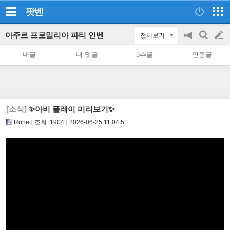
팟벤
아주르 프로밀리아 파티 인벤
전체보기
공
검
글
지
색
내글
내 댓글
3추글
인증글
on/off
쓰
기
[소식]
✨아비 플레이 미리보기✨
Rune
조회:
1904
2026-06-25 11:04:51