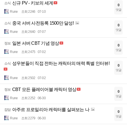
신규 PV - 키보의 세계
소식
0
댓글
Rune
조회 2246
07-10
중국 서버 사전등록 1500만 달성!
소식
0
댓글
Rune
조회 2640
07-07
일본 서버 CBT 기념 영상
정보
0
댓글
Rune
조회 2475
07-02
성우분들이 직접 전하는 캐릭터의 매력 특별 인터뷰!
소식
0
댓글
Rune
조회 2502
07-02
CBT 모든 플레이어블 캐릭터 영상
정보
0
댓글
Rune
조회 2252
06-30
아주르 프로밀리아 캐릭터를 살펴보는 나
잡담
0
댓글
Rune
조회 2279
06-30