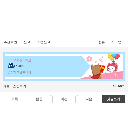
추천확인
신고
스팸신고
공유
스크랩
귀여운게 짱이에요
Rune
열심히 하겠습니다.
메뉴
인장보기
EXP 68%
목록
본문
이전
다음
댓글쓰기