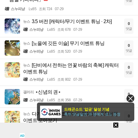
댓글
스누피냥
Lv.85
조회 724
07-29
3.5 버전 [캐릭터/무기 이벤트 튜닝 · 2차]
뉴스
0
댓글
스누피냥
Lv.85
조회 678
07-29
[노을에 깃든 이슬] 무기 이벤트 튜닝
뉴스
0
댓글
스누피냥
Lv.85
조회 520
07-29
[단비에서 전하는 연꽃 바람의 축복] 캐릭터
뉴스
0
이벤트 튜닝
댓글
스누피냥
Lv.85
조회 802
07-29
⋆신념의 권⋆
갤러리
0
댓글
스누피냥
Lv.85
조회 358
07-29
드래곤소드 '압긍' 달성 기념
다가오는 『명조:워더링 웨이브』 3.5 버전
뉴스
축하 댓글달면 10 명에게 코드 증정
0
이벤트 모아보기
댓글
스누피냥
Lv.85
조회 673
07-29
AD