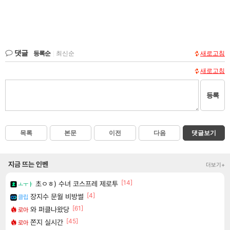
댓글
등록순
|
최신순
새로고침
새로고침
등록
목록
본문
이전
다음
댓글보기
지금 뜨는 인벤
더보기+
[14]
초ㅇㅎ) 수녀 코스프레 제로투
ㅗㅜㅑ
[4]
장지수 문월 비방썰
클립
[61]
와 퍼클나왔당
로아
[45]
쫀지 실시간
로아