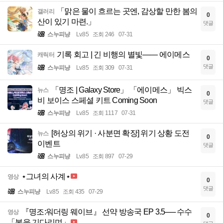
「맑은 물이 흐르는 곳엔, 감상할 만한 봄의
갤러리
0
산이 있기 마련.」
댓글
스누피냥
Lv.85
조회 246
07-31
기록 회고 | 긴 비행의 별빛—— 에이메스
캐릭터
0
댓글
스누피냥
Lv.85
조회 309
07-31
「명조 | Galaxy Store」 「에이메스」 빅스
뉴스
0
비 보이스 스페셜 키트 Coming Soon
댓글
스누피냥
Lv.85
조회 1117
07-31
[허상의 위기 · 사분면 확장] 위기 상황 도전
뉴스
0
이벤트
댓글
스누피냥
Lv.85
조회 897
07-29
⋆그녀의 사계⋆
영상
0
댓글
스누피냥
Lv.85
조회 435
07-29
『명조:워더링 웨이브』 선약 방송국 EP 3.5── 수수
영상
0
「봄을 기다리며」