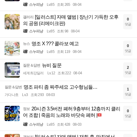
스누피냥
Lv.85
조회 265
08-04
[일러스트] 자매 앨범 | 장난기 가득한 오후
갤러리
0
의 공원 (리메이크판)
댓글
스누피냥
Lv.85
조회 98
08-04
명조 X ??? 콜라보 예고
뉴스
0
댓글
스누피냥
Lv.85
조회 119
08-04
뉴비 질문
질문＆답변
2
댓글
세계최강딜러
Lv.12
조회 222
08-04
명조 파티 좀 짜주세요 고수형님들…
질문＆답변
1
댓글
가다나흐
Lv.3
조회 293
08-03
20시즌 3.5버전 폐허 9층부터 12층까지 클리
정보
0
어 조합 | 죽음의 노래와 바닷속 폐허 |
댓글
스누피냥
Lv.85
조회 428
08-03
[일러스트] 자매 앨범 | 재회 후, 맛집에서
갤러리