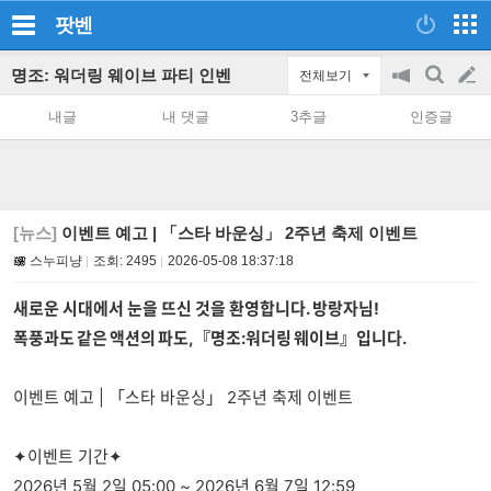
팟벤
명조: 워더링 웨이브 파티 인벤
전체보기
공
검
글
지
색
내글
내 댓글
3추글
인증글
on/off
쓰
기
[뉴스]
이벤트 예고 | 「스타 바운싱」 2주년 축제 이벤트
스누피냥
조회:
2495
2026-05-08 18:37:18
새로운 시대에서 눈을 뜨신 것을 환영합니다. 방랑자님!
폭풍과도 같은 액션의 파도,『명조:워더링 웨이브』입니다.
이벤트 예고 | 「스타 바운싱」 2주년 축제 이벤트
✦이벤트 기간✦
2026년 5월 2일 05:00 ~ 2026년 6월 7일 12:59