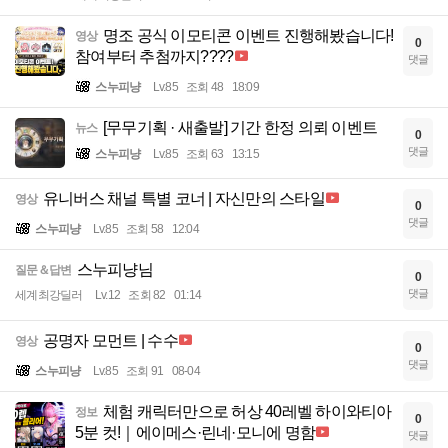
명조 공식 이모티콘 이벤트 진행해봤습니다!
영상
0
참여부터 추첨까지????
댓글
스누피냥
Lv.85
조회 48
18:09
[무무기획 · 새출발] 기간 한정 의뢰 이벤트
뉴스
0
댓글
스누피냥
Lv.85
조회 63
13:15
유니버스 채널 특별 코너 | 자신만의 스타일
영상
0
댓글
스누피냥
Lv.85
조회 58
12:04
스누피냥님
질문＆답변
0
댓글
세계최강딜러
Lv.12
조회 82
01:14
공명자 모먼트 | 수수
영상
0
댓글
스누피냥
Lv.85
조회 91
08-04
체험 캐릭터만으로 허상 40레벨 하이와티아
정보
0
5분 컷!｜에이메스·린네·모니에 명함
댓글