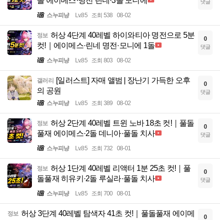
돌 에이메스·명전 린네·3돌 모니에
댓글
스누피냥
Lv.85
조회 538
08-02
허상 4단계 40레벨 하이와티아 명전으로 5분
정보
0
컷!｜에이메스·린네 명전·모니에 1돌
댓글
스누피냥
Lv.85
조회 803
08-02
[일러스트] 자매 앨범 | 장난기 가득한 오후
갤러리
0
의 공원
댓글
스누피냥
Lv.85
조회 389
08-02
허상 2단계 40레벨 트윈 노바 18초 컷!｜풀돌
정보
0
풀재 에이메스·2돌 데니아·풀돌 치사
댓글
스누피냥
Lv.85
조회 732
08-01
허상 1단계 40레벨 리액터 1분 25초 컷!｜풀
정보
0
돌풀재 히유키·2돌 루실라·풀돌 치사
댓글
스누피냥
Lv.85
조회 700
08-01
허상 3단계 40레벨 탐색자 41초 컷!｜풀돌풀재 에이메
정보
0