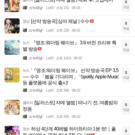
0
댓글
스누피냥
Lv.85
조회 231
08-03
[선약 방송국] 심야 채널 | 수수
영상
0
댓글
스누피냥
Lv.85
조회 226
08-03
『명조:워더링 웨이브』 3.6 버전 프리뷰 특
뉴스
0
별 방송
댓글
스누피냥
Lv.85
조회 1019
08-02
'『명조:워더링 웨이브』 선약 방송국 EP 3.5
뉴스
0
── 수수 「봄을 기다리며」 ' Spotify, Apple Music
댓글
등 플랫폼에 공식 출시!
스누피냥
Lv.85
조회 390
08-02
[일러스트] 자매 앨범 | 떠나기 전, 여름밤의
갤러리
0
정원
댓글
스누피냥
Lv.85
조회 455
08-02
허상 4단계 40레벨 하이와티아 1분 컷!｜풀
정보
0