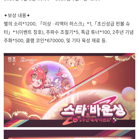
✦보상 내용✦
별의 소리*1200, 「이상 · 리액터 허스크」*1,「초신성급 핀볼 슈
터」*1(이벤트 칭호), 주파수 조절기*5, 특급 튜너*100, 2주년 기념
주화*500, 클램 코인*670000, 및 기타 육성 재료 등.