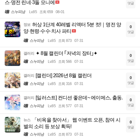
스·명전 린네·3돌 모니에
댓글
스누피냥
Lv.85
조회 659
08-01
허상 1단계 40레벨 리액터 5분 컷!｜명전 양
정보
0
양·현령·수수·치사 파티
댓글
스누피냥
Lv.85
조회 873
07-31
✦ 8월 캘린더 ｢저녁의 장터｣✦
갤러리
0
댓글
스누피냥
Lv.85
조회 566
07-31
[캘린더] 2026년 8월 캘린더
갤러리
0
댓글
스누피냥
Lv.85
조회 316
07-31
[일러스트] 컨디션 좋은데~ 에이메스, 출동.
갤러리
0
댓글
스누피냥
Lv.85
조회 577
07-31
「비옥을 찾아서」 웹 이벤트 오픈, 참여 시
뉴스
0
별의 소리 등 보상 획득!
댓글
스누피냥
Lv.85
조회 873
07-31