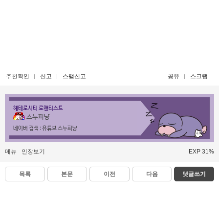
추천확인
신고
스팸신고
공유
스크랩
헤테로시티 로맨티스트
스누피냥
네이버 검색 : 유튜브 스누피냥
메뉴
인장보기
EXP 31%
목록
본문
이전
다음
댓글쓰기