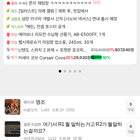
[45]
ㅇㅂ) 쫀지 채팅창 ㅋㅋㅋㅋㅋㅋㅋㅋㅋㅋㅋ
로아
[일러스트] 자매 앨범 | 재회 후, 맛집에서
명조
섬란 카구라 개발사 신작 [시노비 넥서스] 연내 출시 예정
섭컬겜
「에린」 컨셉 포스터 공개
아스오라
에어보나 리모컨 수납형 선풍기, AB-E500FF, 1개
핫딜
펩시제로슈거 라임향 업소용, 245ml, 30개
핫딜
닌텐도 스위치 2 본체 + 포켓몬 포코피아 + 포켓몬스터 레전드 ZA 닌텐도 스위치 2 에디션 번들
815,800원
1%
807,640원
특가
커세어 코브 Corsair Cove
25%
29,920원
10%
특가
명조
팬아트
0
댓글
따봉또치
Lv.63
조회 10
10:53
여기서 R1 뭘 말하는거고 R2가 뭘말하
질문＆답변
0
는걸까요?
댓글
세계최강딜러
Lv.12
조회 48
22:38