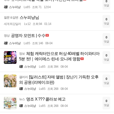
0
댓글
스누피냥
Lv.85
조회 71
12:04
스누피냥님
질문＆답변
0
댓글
세계최강딜러
Lv.12
조회 94
01:14
공명자 모먼트 | 수수
영상
0
댓글
스누피냥
Lv.85
조회 146
08-04
체험 캐릭터만으로 허상 40레벨 하이와티아
정보
0
5분 컷!｜에이메스·린네·모니에 명함
댓글
스누피냥
Lv.85
조회 394
08-04
[일러스트] 자매 앨범 | 장난기 가득한 오후
갤러리
0
의 공원 (리메이크판)
댓글
스누피냥
Lv.85
조회 268
08-04
명조 X ??? 콜라보 예고
뉴스
0
댓글
스누피냥
Lv.85
조회 268
08-04