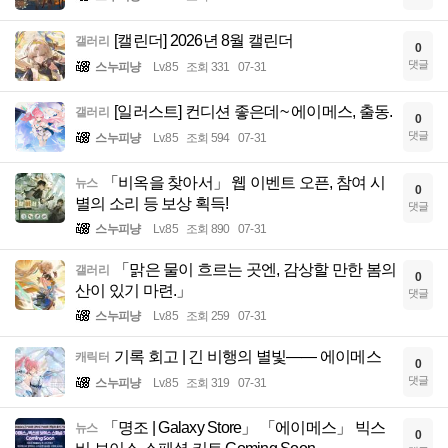
[캘린더] 2026년 8월 캘린더
갤러리
0
댓글
스누피냥
Lv.85
조회 331
07-31
[일러스트] 컨디션 좋은데~ 에이메스, 출동.
갤러리
0
댓글
스누피냥
Lv.85
조회 594
07-31
「비옥을 찾아서」 웹 이벤트 오픈, 참여 시
뉴스
0
별의 소리 등 보상 획득!
댓글
스누피냥
Lv.85
조회 890
07-31
「맑은 물이 흐르는 곳엔, 감상할 만한 봄의
갤러리
0
산이 있기 마련.」
댓글
스누피냥
Lv.85
조회 259
07-31
기록 회고 | 긴 비행의 별빛—— 에이메스
캐릭터
0
댓글
스누피냥
Lv.85
조회 319
07-31
「명조 | Galaxy Store」 「에이메스」 빅스
뉴스
0