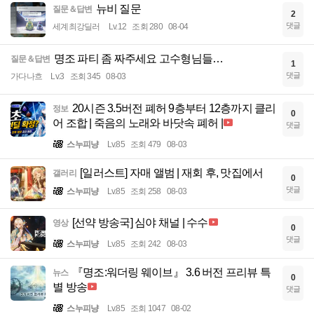
뉴비 질문
질문＆답변
2
댓글
세계최강딜러
Lv.12
조회 280
08-04
명조 파티 좀 짜주세요 고수형님들…
질문＆답변
1
댓글
가다나흐
Lv.3
조회 345
08-03
20시즌 3.5버전 폐허 9층부터 12층까지 클리
정보
0
어 조합 | 죽음의 노래와 바닷속 폐허 |
댓글
스누피냥
Lv.85
조회 479
08-03
[일러스트] 자매 앨범 | 재회 후, 맛집에서
갤러리
0
댓글
스누피냥
Lv.85
조회 258
08-03
[선약 방송국] 심야 채널 | 수수
영상
0
댓글
스누피냥
Lv.85
조회 242
08-03
『명조:워더링 웨이브』 3.6 버전 프리뷰 특
뉴스
0
별 방송
댓글
스누피냥
Lv.85
조회 1047
08-02