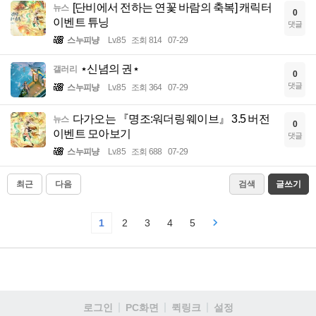
[단비에서 전하는 연꽃 바람의 축복] 캐릭터
뉴스
0
이벤트 튜닝
댓글
스누피냥
Lv.85
조회 814
07-29
⋆신념의 권⋆
갤러리
0
댓글
스누피냥
Lv.85
조회 364
07-29
다가오는 『명조:워더링 웨이브』 3.5 버전
뉴스
0
이벤트 모아보기
댓글
스누피냥
Lv.85
조회 688
07-29
최근
다음
검색
글쓰기
1
2
3
4
5
로그인
PC화면
퀵링크
설정