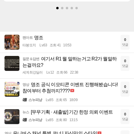
명조
팬아트
0
댓글
따봉또치
Lv.63
조회 41
10:53
여기서 R1 뭘 말하는거고 R2가 뭘말하
질문＆답변
0
는걸까요?
댓글
세계최강딜러
Lv.12
조회 66
22:38
명조 공식 이모티콘 이벤트 진행해봤습니다!
영상
0
참여부터 추첨까지????
댓글
스누피냥
Lv.85
조회 65
18:09
[무무기획 · 새출발] 기간 한정 의뢰 이벤트
뉴스
0
댓글
스누피냥
Lv.85
조회 80
13:15
유니버스 채널 특별 코너 | 자신만의 스타일
영상