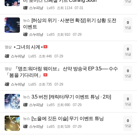
비 보이스 스페셜 키트 Coming Soon
댓글
스누피냥
Lv.85
조회 1134
07-31
[허상의 위기 · 사분면 확장] 위기 상황 도전
뉴스
0
이벤트
댓글
스누피냥
Lv.85
조회 910
07-29
⋆그녀의 사계⋆
영상
0
댓글
스누피냥
Lv.85
조회 446
07-29
『명조:워더링 웨이브』 선약 방송국 EP 3.5── 수수
영상
0
「봄을 기다리며」
댓글
스누피냥
Lv.85
조회 735
07-29
3.5 버전 [캐릭터/무기 이벤트 튜닝 · 2차]
뉴스
0
댓글
스누피냥
Lv.85
조회 690
07-29
[노을에 깃든 이슬] 무기 이벤트 튜닝
뉴스
0
댓글
스누피냥
Lv.85
조회 528
07-29