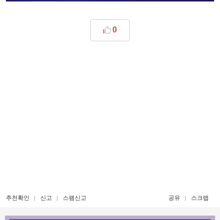
0
추천확인
신고
스팸신고
공유
스크랩