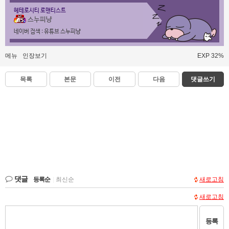
헤테로시티 로맨티스트
스누피냥
네이버 검색 : 유튜브 스누피냥
메뉴
인장보기
EXP 32%
목록
본문
이전
다음
댓글쓰기
댓글
등록순
|
최신순
새로고침
새로고침
등록