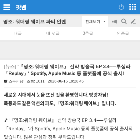
팟벤
명조: 워더링 웨이브 파티 인벤
전체보기
공
검
글
지
색
내글
내 댓글
3추글
인증글
on/off
쓰
기
[뉴스]
'『명조:워더링 웨이브』 선약 방송국 EP 3.4──루실라
「Replay」' Spotify, Apple Music 등 플랫폼에 공식 출시!
스누피냥
조회:
1611
2026-06-16 19:28:45
새로운 시대에서 눈을 뜨신 것을 환영합니다. 방랑자님!
폭풍과도 같은 액션의 파도,『명조:워더링 웨이브』입니다.
🎵'『명조:워더링 웨이브』 선약 방송국 EP 3.4──루실라
「Replay」'가 Spotify, Apple Music 등의 플랫폼에 공식 출시되
었습니다. 많은 관심과 청취 부탁드립니다!