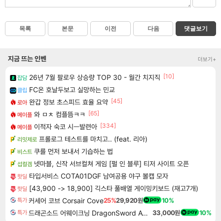
목록
본문
이전
다음
댓글보기
지금 뜨는 인벤
더보기+
[10]
26년 7월 팔로우 상승량 TOP 30 - 월간 치지직
잡담
FC온 호날두보고 실망하는 민교
클립
[45]
완갑 정보 초스피드 효율 요약
로아
[65]
와 ㅁㅊ 컴플뜸ㅋㅋ
메이플
[334]
이적자 숙코 시ㅡ발련아
메이플
프롤로그 테스트를 마치고.. (feat. 리아)
리밋제로
쿠를 먼저 보내서 기습하는 법
비스트
넷마블, 신작 서브컬쳐 게임 [펄 인 블루] 티저 사이트 오픈
섭컬겜
타입서비스 COTA01DGF 남여공용 야구 볼캡 모자
핫딜
[43,900 -> 18,900] 긱스타 풀배열 게이밍키보드 (재고7개)
핫딜
커세어 코브 Corsair Cove
25%
29,920원
10%
특가
드래곤소드 어웨이크닝 DragonSword Awakening
33,000원
10%
특가