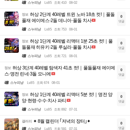
스누피냥
Lv.85
조회 410
08-02
허상 2단계 40레벨 트윈 노바 18초 컷!｜풀돌
정보
0
풀재 에이메스·2돌 데니아·풀돌 치사
댓글
스누피냥
Lv.85
조회 753
08-01
허상 1단계 40레벨 리액터 1분 25초 컷!｜풀
정보
0
돌풀재 히유키·2돌 루실라·풀돌 치사
댓글
스누피냥
Lv.85
조회 721
08-01
허상 3단계 40레벨 탐색자 41초 컷!｜풀돌풀재 에이메
정보
0
스·명전 린네·3돌 모니에
댓글
스누피냥
Lv.85
조회 674
08-01
허상 1단계 40레벨 리액터 5분 컷!｜명전 양
정보
0
양·현령·수수·치사 파티
댓글
스누피냥
Lv.85
조회 892
07-31
✦ 8월 캘린더 ｢저녁의 장터｣✦
갤러리
0
댓글
스누피냥
Lv.85
조회 591
07-31