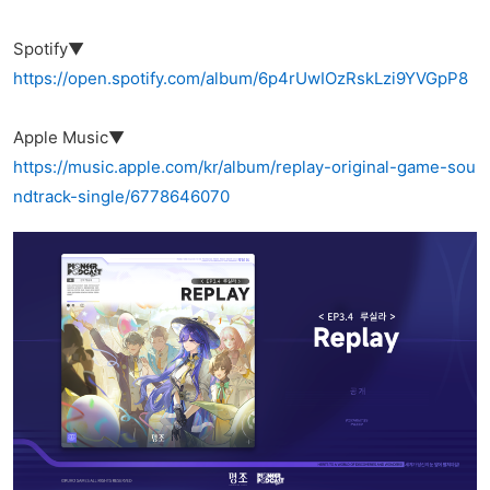
Spotify▼
https://open.spotify.com/album/6p4rUwIOzRskLzi9YVGpP8
Apple Music▼
https://music.apple.com/kr/album/replay-original-game-sou
ndtrack-single/6778646070