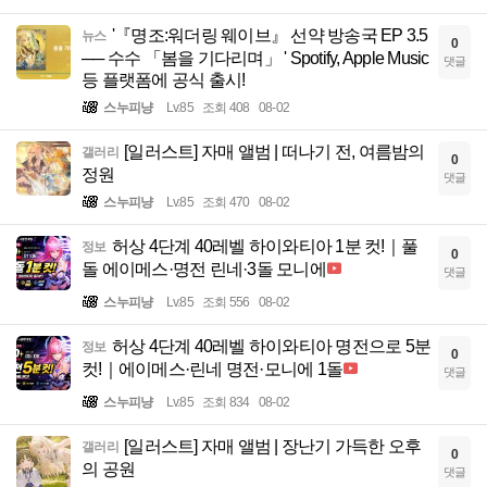
'『명조:워더링 웨이브』 선약 방송국 EP 3.5
뉴스
0
── 수수 「봄을 기다리며」 ' Spotify, Apple Music
댓글
등 플랫폼에 공식 출시!
스누피냥
Lv.85
조회 408
08-02
[일러스트] 자매 앨범 | 떠나기 전, 여름밤의
갤러리
0
정원
댓글
스누피냥
Lv.85
조회 470
08-02
허상 4단계 40레벨 하이와티아 1분 컷!｜풀
정보
0
돌 에이메스·명전 린네·3돌 모니에
댓글
스누피냥
Lv.85
조회 556
08-02
허상 4단계 40레벨 하이와티아 명전으로 5분
정보
0
컷!｜에이메스·린네 명전·모니에 1돌
댓글
스누피냥
Lv.85
조회 834
08-02
[일러스트] 자매 앨범 | 장난기 가득한 오후
갤러리
0
의 공원
댓글