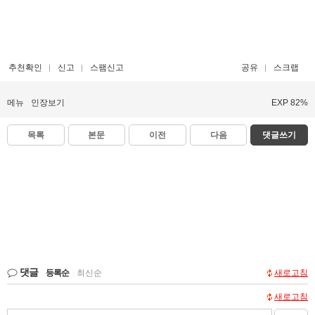
추천확인
신고
스팸신고
공유
스크랩
메뉴
인장보기
EXP 82%
목록
본문
이전
다음
댓글쓰기
댓글
등록순
|
최신순
새로고침
새로고침