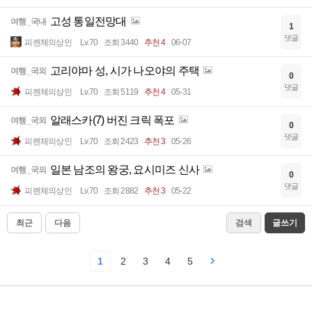
고성 통일전망대
여행_국내
1
댓글
피렌체의상인
Lv.70
조회 3440
추천 4
06-07
고리야마 성, 시가 나오야의 주택
여행_국외
0
댓글
피렌체의상인
Lv.70
조회 5119
추천 4
05-31
알래스카(7) 버진 크릭 폭포
여행_국외
0
댓글
피렌체의상인
Lv.70
조회 2423
추천 3
05-26
일본 남조의 왕궁, 요시미즈 신사
여행_국외
0
댓글
피렌체의상인
Lv.70
조회 2882
추천 3
05-22
최근
다음
검색
글쓰기
1
2
3
4
5