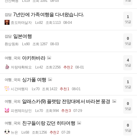
댓글
찬찬빠용
Lv.19
조회 1091
08-05
7년만에 가족여행을 다녀왔습니다.
잡담
1
댓글
효도하며살자
Lv.82
조회 1113
08-04
일본여행
잡담
0
댓글
환상동화
Lv.90
조회 1267
08-03
아키하바라
여행_국외
4
댓글
저랑재획해요
Lv.42
조회 2256
추천 2
08-01
싱가폴 여행
여행_국외
1
댓글
시간여행자
Lv.70
조회 1422
추천 1
08-01
알래스카(9) 플랫탑 전망대에서 바라본 풍경
여행_국외
0
댓글
피렌체의상인
Lv.70
조회 994
추천 3
07-29
친구들이랑 갔던 히타여행
여행_국외
0
댓글
뉴은
Lv.68
조회 1256
추천 2
07-28