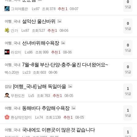
0
댓글
그의여름은
Lv.87
조회 378
추천 1
08-07
설악산 울산바위
여행_국내
0
댓글
간가
Lv.87
조회 527
추천 1
08-06
선녀바위해수욕장
여행_국내
0
댓글
라요미
Lv.86
조회 999
추천 1
08-06
7월~8월 부산-단양-충주-울진 다녀왔어요~
여행_국내
0
댓글
뗵스20판
Lv.23
조회 603
08-06
[여행_국내] 남해 독일마을
잡담
1
댓글
무한도전
Lv.5
조회 763
추천 1
08-05
동해바다 추암해수욕장
여행_국내
1
댓글
환상적인장미
Lv.74
조회 1139
추천 1
08-05
국내에도 이쁜곳이 많은것 같습니다
여행_국내
1