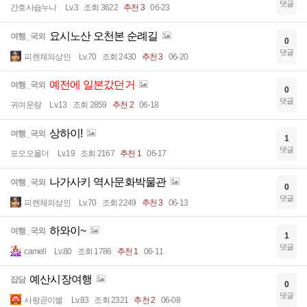
댓글
간호사숍누나
Lv.3
조회 3622
추천 3
06-23
요시노산 오천본 순례길
여행_국외
0
댓글
피렌체의상인
Lv.70
조회 2430
추천 3
06-20
예전에 일본갔던거
여행_국외
0
댓글
귀여운랑
Lv.13
조회 2859
추천 2
06-18
상하이!
여행_국외
1
댓글
포오오올더
Lv.19
조회 2167
추천 1
06-17
나가사키 역사문화박물관
여행_국외
0
댓글
피렌체의상인
Lv.70
조회 2249
추천 3
06-13
하와이~
여행_국외
1
댓글
camell
Lv.80
조회 1786
추천 1
06-11
예산시장여행
잡담
0
댓글
사랑곧이별
Lv.83
조회 2321
추천 2
06-08