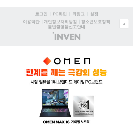
로그인
PC화면
퀵링크
설정
청소년보호정책
이용약관
개인정보처리방침
▲
불법촬영물신고안내
(주)
인
벤