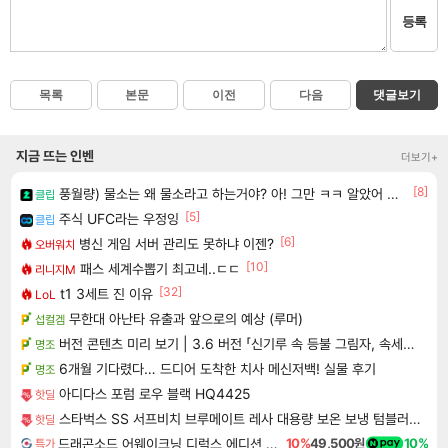
등록
목록
본문
이전
다음
댓글보기
지금 뜨는 인벤
더보기+
[8]
풍월량) 물소는 왜 물소라고 하는거야? 아! 그만 ㅋㅋ 알았어 ㅋㅋ
클립
[5]
주식 UFC라는 우정잉
클립
[6]
병신 게임 서버 관리도 못하냐 이젠?
오버워치
[10]
패스 세계수뽑기 최고네..ㄷㄷ
리니지M
[32]
t1 3세트 진 이유
LoL
무한대 아난타 유출과 앞으로의 예상 (루머)
섭컬겜
버전 콘텐츠 미리 보기 | 3.6 버전 「신기루 속 등불 그림자, 속세에 깃든 검의 결심」이 8월 20일에 업데이트됩니다!
명조
6개월 기다렸다… 드디어 도착한 치사 메신저백! 실물 후기
명조
아디다스 포럼 로우 블랙 HQ4425
핫딜
스타벅스 SS 서프비치 브루메이트 레사 대용량 보온 보냉 텀블러 콜드컵 887ml
핫딜
드래곤소드 어웨이크닝 디럭스 에디션 DragonSword Awakening Deluxe Edition
10%
49,500원
10%
특가