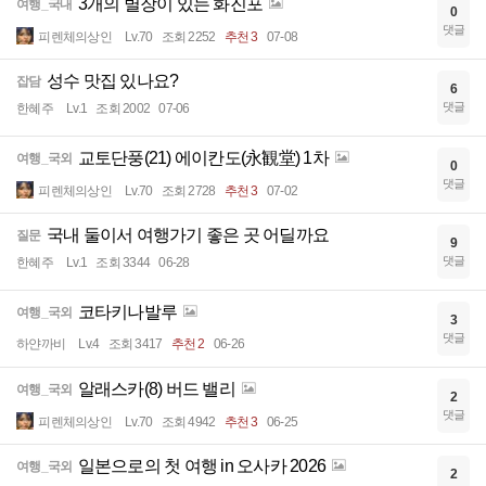
3개의 별장이 있는 화진포
여행_국내
0
댓글
피렌체의상인
Lv.70
조회 2252
추천 3
07-08
성수 맛집 있나요?
잡담
6
댓글
한혜주
Lv.1
조회 2002
07-06
교토단풍(21) 에이칸도(永観堂) 1차
여행_국외
0
댓글
피렌체의상인
Lv.70
조회 2728
추천 3
07-02
국내 둘이서 여행가기 좋은 곳 어딜까요
질문
9
댓글
한혜주
Lv.1
조회 3344
06-28
코타키나발루
여행_국외
3
댓글
하얀까비
Lv.4
조회 3417
추천 2
06-26
알래스카(8) 버드 밸리
여행_국외
2
댓글
피렌체의상인
Lv.70
조회 4942
추천 3
06-25
일본으로의 첫 여행 in 오사카 2026
여행_국외
2