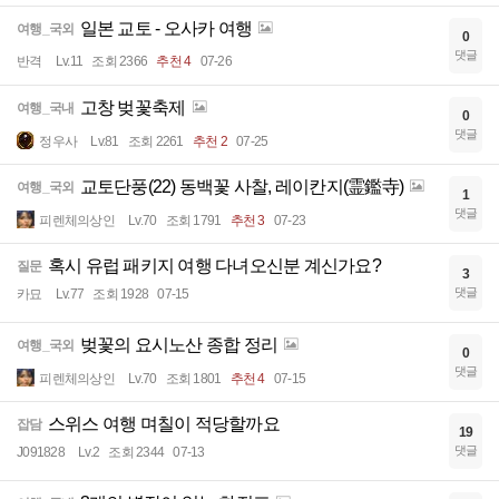
일본 교토 - 오사카 여행
여행_국외
0
댓글
반격
Lv.11
조회 2366
추천 4
07-26
고창 벚꽃축제
여행_국내
0
댓글
정우사
Lv.81
조회 2261
추천 2
07-25
교토단풍(22) 동백꽃 사찰, 레이칸지(霊鑑寺)
여행_국외
1
댓글
피렌체의상인
Lv.70
조회 1791
추천 3
07-23
혹시 유럽 패키지 여행 다녀오신분 계신가요?
질문
3
댓글
카묘
Lv.77
조회 1928
07-15
벚꽃의 요시노산 종합 정리
여행_국외
0
댓글
피렌체의상인
Lv.70
조회 1801
추천 4
07-15
스위스 여행 며칠이 적당할까요
잡담
19
댓글
J091828
Lv.2
조회 2344
07-13