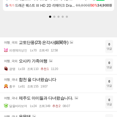
드래곤 퀘스트 III HD 2D 리메이크 Dragon Quest III HD 2D Remake
69,800원
50%
34,900원
특가
교토단풍(23) 은각사(銀閣寺)
여행_국외
0
댓글
피렌체의상인
Lv.70
조회 40
12:58
오사카 가족여행
여행_국외
0
댓글
광땡
Lv.33
조회 110
추천 1
11:20
합천 을 다녀왔습니다
여행_국내
0
댓글
흥우
Lv.61
조회 155
19:07
제주도 아이들과 다녀왔습니다.
여행_국내
0
댓글
달을바라보며
Lv.24
조회 349
추천 2
08-07
운문댐
여행_국내