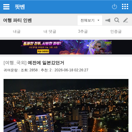
팟벤
여행 파티 인벤
전체보기
공
검
글
지
색
내글
내 댓글
3추글
인증글
on/off
쓰
기
[여행_국외]
예전에 일본갔던거
귀여운랑
조회:
2858
추천:
2
2026-06-18 02:26:27