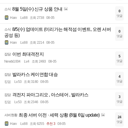
8월 5일(수) 신규 상품 안내
소식
0
댓글
Harv
Lv.88
조회 2738
08-05
8/5(수) 업데이트 (미리가는 해적섬 이벤트, 오렌 서버
소식
0
공성 등)
댓글
Harv
Lv.88
조회 2214
08-05
이번 최대격전지
잡담
5
댓글
Newbi1004
Lv.4
조회 2493
08-05
발라카스 케이연합 대승
잡담
4
댓글
킹덤
Lv.53
조회 3180
08-05
격전지 파아그리오 , 아스테어 , 발라카스
잡담
3
댓글
킹덤
Lv.53
조회 2346
08-05
최종 서버 이전 · 세력 상황 (8월 6일 update)
서버현황
24
댓글
Harv
Lv.88
조회 6255
추천 3
08-05