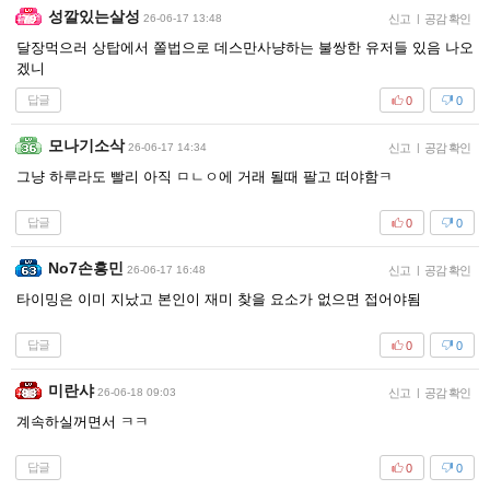
성깔있는살성
26-06-17 13:48
신고
|
공감 확인
달장먹으러 상탑에서 쫄법으로 데스만사냥하는 불쌍한 유저들 있음 나오
겠니
답글
0
0
모나기소삭
26-06-17 14:34
신고
|
공감 확인
그냥 하루라도 빨리 아직 ㅁㄴㅇ에 거래 될때 팔고 떠야함ㅋ
답글
0
0
No7손흥민
26-06-17 16:48
신고
|
공감 확인
타이밍은 이미 지났고 본인이 재미 찾을 요소가 없으면 접어야됨
답글
0
0
미란샤
26-06-18 09:03
신고
|
공감 확인
계속하실꺼면서 ㅋㅋ
답글
0
0