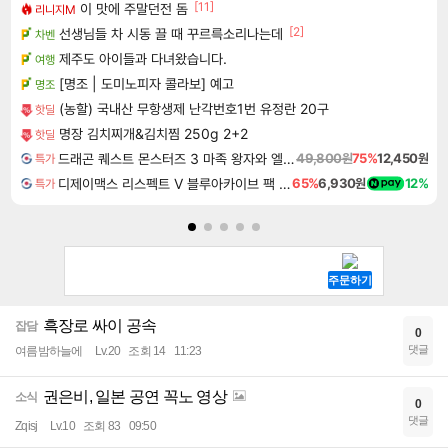
[11]
이 맛에 주말던전 돔
리니지M
[2]
선생님들 차 시동 끌 때 꾸르륵소리나는데
차벤
제주도 아이들과 다녀왔습니다.
여행
[명조 | 도미노피자 콜라보] 예고
명조
(농할) 국내산 무항생제 난각번호1번 유정란 20구
핫딜
명장 김치찌개&김치찜 250g 2+2
핫딜
드래곤 퀘스트 몬스터즈 3 마족 왕자와 엘프의 여행 Dragon Quest Monsters The Dark Prince
49,800원
75%
12,450원
특가
디제이맥스 리스펙트 V 블루아카이브 팩 DJMAX RESPECT V Blue Archive Pack DLC
65%
6,930원
12%
특가
흑장로 싸이 공속
잡담
0
댓글
여름밤하늘에
Lv.20
조회 14
11:23
권은비, 일본 공연 꼭노 영상
소식
0
댓글
Zqisj
Lv.10
조회 83
09:50