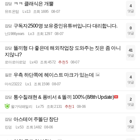
ㅋㅋ 클래식은 개뿔
잡담
4
댓글
뮤트온탑
Lv.13
조회 1695
08-07
구독자2500명 보유중인유튜버입니다 대리합니다.
잡담
0
댓글
난1986years
Lv.3
조회 1297
08-07
똘끼형 다 좋은데 해외작업장 도와주는 짓은 좀 아니
잡담
41
지않냐?
댓글
로아로아로앜
Lv.43
조회 4572
추천 5
08-07
우측 하단쪽에 헤이스트 마크가 있는데
질문
4
댓글
마석23222
Lv.1
조회 1598
08-07
통수칠래현 & 푱비서 & 똘끼 100% (8/8th Update)
잡담
2
댓글
왈가닥패밀리
Lv.75
조회 2131
추천 1
08-06
아스테어 주똘단 창단
잡담
0
댓글
킹덤
Lv.53
조회 1482
08-06