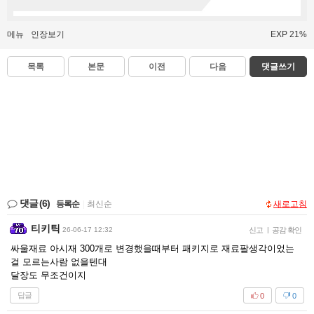
메뉴
인장보기
EXP 21%
목록
본문
이전
다음
댓글쓰기
댓글
(6)
등록순
|
최신순
새로고침
티키틱
26-06-17 12:32
신고
|
공감 확인
싸울재료 아시재 300개로 변경했을때부터 패키지로 재료팔생각이었는
걸 모르는사람 없을텐대
달장도 무조건이지
답글
0
0