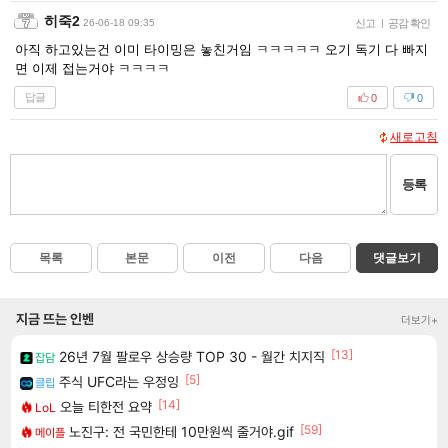
히죽2
26-06-18 09:35
신고
|
공감 확인
아직 하고있는건 이미 타이밍은 놓친거임 ㅋㅋㅋㅋㅋ 오기 독기 다 빠지
면 이제 접는거야 ㅋㅋㅋㅋ
답글
0
0
새로고침
등록
목록
본문
이전
다음
댓글보기
지금 뜨는 인벤
더보기+
[13]
26년 7월 팔로우 상승량 TOP 30 - 월간 치지직
잡담
[5]
주식 UFC라는 우정잉
클립
[14]
오늘 티한전 요약
LoL
[59]
노진구: 전 국민한테 10만원씩 줄거야.gif
메이플