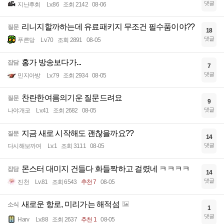
댓글
지난후회
Lv.86
조회 2142
08-06
리니지할까하는데 유료패키지 무조건 필수품이야??
질문
18
댓글
푸른당
Lv.70
조회 2891
08-05
홍가 방송보다가...
잡담
7
댓글
민지아방
Lv.79
조회 2934
08-05
찬란한여름의기운 질문드려요
질문
9
댓글
나야개코
Lv.41
조회 2682
08-05
지금 새로 시작해도 괜찮을까요??
질문
14
댓글
다시해보까여
Lv.1
조회 3111
08-05
몬스터 대미지 건들다 화들짝하고 걸렸네 ㅋㅋㅋㅋ
잡담
14
댓글
진천
Lv.81
조회 6543
추천 7
08-05
새로운 항로, 미리가는 해적섬
소식
1
댓글
Harv
Lv.88
조회 2637
추천 1
08-05