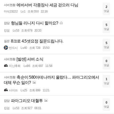
에바서버 각종장사 세금 걷으러 다님
서버현황
2
댓글
마석23222
Lv.1
조회 550
22:16
형님들 리니지 다시 할까요?
잡담
5
댓글
킹덤
Lv.53
조회 678
20:33
8크로 4.5셋요정 질문드립니다.
질문
5
댓글
반드시
Lv.40
조회 728
15:50
[발센] 서버 소식
서버현황
0
댓글
지난후회
Lv.86
조회 697
11:58
축순이 580아데나까지 올랐다… 파아그리오에서
서버현황
1
대체 무슨 일이?
댓글
샤이쓰
Lv.25
조회 899
11:21
파아그리오 대혈투
잡담
0
댓글
킹덤
Lv.53
조회 927
06:01