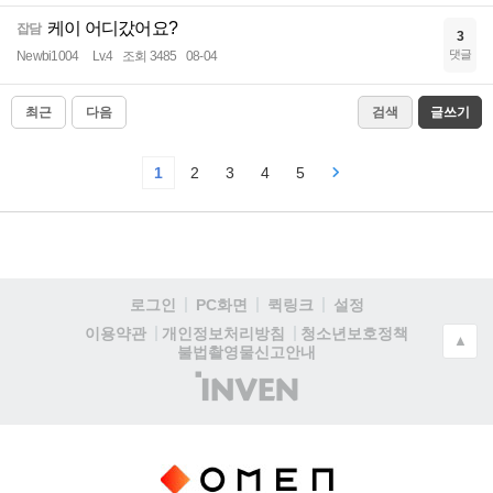
케이 어디갔어요?
잡담
3
댓글
Newbi1004
Lv.4
조회 3485
08-04
최근
다음
검색
글쓰기
1
2
3
4
5
로그인
PC화면
퀵링크
설정
청소년보호정책
이용약관
개인정보처리방침
▲
불법촬영물신고안내
(주)
인
벤