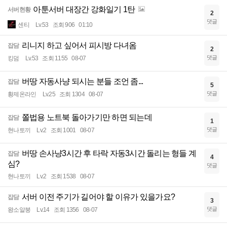
아툰서버 대장간 강화일기 1탄
서버현황
2
댓글
센티
Lv.53
조회 906
01:10
리니지 하고 싶어서 피시방 다녀옴
잡담
2
댓글
킹덤
Lv.53
조회 1155
08-07
버땅 자동사냥 되시는 분들 조언 좀...
잡담
5
댓글
황제온라인
Lv.25
조회 1304
08-07
쫄법용 노트북 돌아가기만 하면 되는데
잡담
1
댓글
현나토끼
Lv.2
조회 1001
08-07
버땅 손사냥3시간 후 타락 자동3시간 돌리는 형들 계
잡담
4
심?
댓글
현나토끼
Lv.2
조회 1538
08-07
서버 이전 주기가 길어야 할 이유가 있을가요?
잡담
3
댓글
왕소알붕
Lv.14
조회 1356
08-07