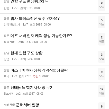
연합 구도 현상황.jpg
잡담
0
댓글
킹덤
Lv.53
조회 1823
08-06
법사 블레스웨폰 필수 인가요?
질문
5
댓글
성장판일점사
Lv.7
조회 1635
08-06
데포 서버 현재 케릭 생성 가능한가요?
질문
2
댓글
성공한놈
Lv.15
조회 1478
08-06
현재 연합 구도 상황
잡담
3
댓글
킹덤
Lv.53
조회 1784
08-06
아스테어 현재상황 악덕작업장몰락
잡담
9
댓글
빡세
Lv.2
조회 2735
추천 3
08-06
선배님들 힘기사 버땅 무기
질문
12
댓글
Black탄
Lv.2
조회 1947
08-06
군터서버 현황
서버현황
6