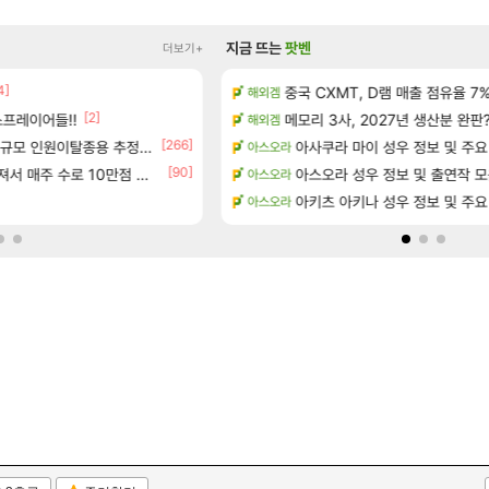
지금 뜨는
팟벤
더보기+
4]
정보 및 주요 필모
중국 CXMT, D램 매출 점유율 7%…
태극기 또 거꾸로 해놨네 미친것들
해외겜
메이플
[2]
[17]
프레이어들!!
 공략 (36개) - 미식가 도전과제
메모리 3사, 2027년 생산분 완판
오만9층 주긴주는군요?
해외겜
리니지M
[266]
[29]
으로의 예상 (루머)
규모 인원이탈종용 추정사건
t1 3세트 진 이유
아사쿠라 마이 성우 정보 및 주요
아스오라
LoL
[90]
[23]
서리화신의 분노 티저
주 수로 10만점 치고있으면 ㅋㅋ
아스오라 성우 정보 및 출연작 
와 와 와 이게 나에게도?
아스오라
리니지M
[173]
테이크투 “내부 예상 크게 넘어”
분내학개론
아키츠 아키나 성우 정보 및 주요
아스오라
메이플