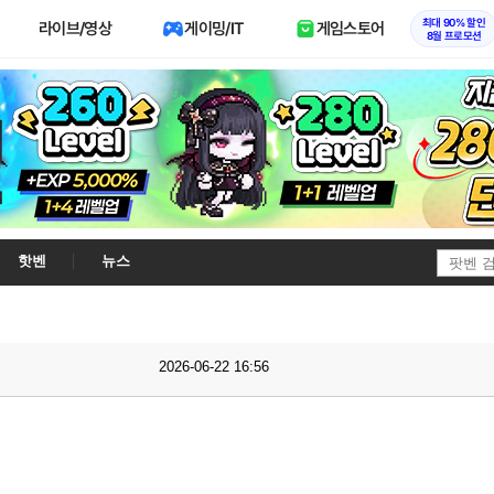
최대 90% 할인
라이브/영상
게이밍/IT
게임스토어
8월 프로모션
핫벤
뉴스
2026-06-22 16:56