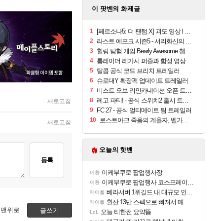
이 팟벤의 화제글
1
[페르소나5: 더 팬텀 X] 괴도 영상 l 타카마키 안·댄싱 스타
2
라스트 에포크 시즌5 - 서리화신의 분노 티저
3
힐링 탐험 게임 Bearly Awesome 챕터 1 트레일러
4
툼레이더 레가시 퍼즐과 함정 영상
5
탈콥 공식 코드 브리치 트레일러
6
슈로대Y 확장팩 업데이트 트레일러
7
비스트 오브 리인카네이션 오픈 트레일러
8
레고 파티! - 공식 스위치2 출시 트레일러
새로고침
9
FC 27 - 공식 얼티메이트 팀 트레일러
10
로스트아크 죽음의 계율자, 벨가르딘 티저
새로고침
오늘의 핫벤
등록
이케부쿠로 팝업행사장
이환
이케부쿠로 팝업행사 코스프레이어들!!
이환
베라서버 1위길드 내 대규모 인원이탈종용 추정사건
메이플
환산 13만 스펙으로 삐져서 매주 수로 10만점 치고있으면 ㅋㅋ
메이플
맨위로
글쓰기
오늘 티한전 요약뜸
LoL