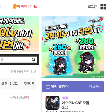
혜택.아이마트
로그인
인
벤
전
체
사
이
트
맵
검
색
게임 영상 파티 인벤
조회:
1,821
추천:
0
게임 캘린더
더보기+
목록
|
댓글(
0
)
모집
아스오라 CBT 모집
08.19