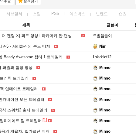
3추글
즐겨찾기
PS5
서브컬쳐
스팀
엑스박스
닌텐도
쇼츠
제목
글쓴이
더 팬텀 X] 괴도 영상 l 타카마키 안·댄싱 스타
모발겜돌이
즌5 - 서리화신의 분노 티저
Nirr
Bearly Awesome 챕터 1 트레일러
Loladdict12
 퍼즐과 함정 영상
Minno
 브리치 트레일러
Minno
팩 업데이트 트레일러
Minno
인카네이션 오픈 트레일러
Minno
 공식 스위치2 출시 트레일러
Minno
[1]
공식 얼티메이트 팀 트레일러
Minno
음의 계율자, 벨가르딘 티저
Minno