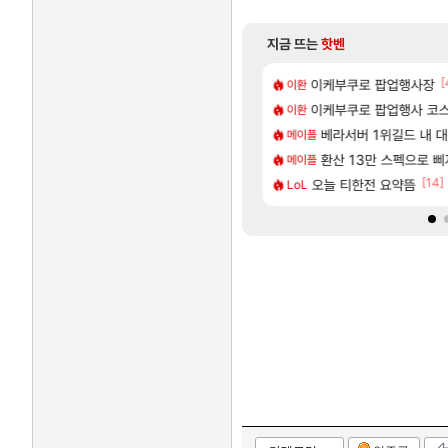
지금 뜨는
핫벤
[140]
[
욕장
가가 짜치는게 이거임 ㅋㅋ
이케부쿠로 팝업행사장
카가미하라 하루 성우 
아스오라
이환
[59]
넷플릭스에서 예고편 공개 예정
게 까네
이케부쿠로 팝업행사 코스
모든 요리/작물 책 획득 위치
비스트
이환
[1]
[8]
자연흡기?
드팔아 월 2천만원 넘게 버는 인간 있던데
무한대 아난타 유출과 앞
베라서버 1위길드 내 대
섭컬겜
메이플
[20]
업그레이드 아이템 획득 위치 공략 (89개)
로벌서버 해외 유저 반응
라스트 에포크 시즌5 - 
환산 13만 스펙으로 삐져서 매
PV
메이플
[10]
[14]
렘 위치 공략 (30개) - 방랑 결투가
주말던전 돔
오늘 티한전 요약뜸
‘GTA 6’ 예판 흥행…
해외겜
LoL