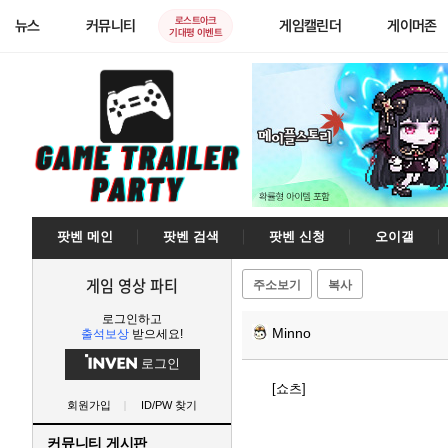
로스트아크
뉴스
커뮤니티
게임캘린더
게이머존
기대평 이벤트
팟벤 메인
팟벤 검색
팟벤 신청
오이갤
게임 영상 파티
주소보기
복사
로그인하고
Minno
출석보상
받으세요!
로그인
[쇼츠]
회원가입
ID/PW 찾기
커뮤니티 게시판