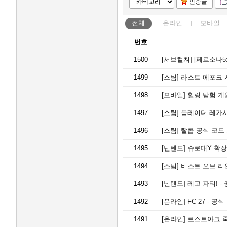
인증글
전체
온라인
모바일
번호
1500
[서브컬쳐]
[페르소나5: 
1499
[스팀]
라스트 에포크 시
1498
[모바일]
힐링 탐험 게임 
1497
[스팀]
툼레이더 레가시
1496
[스팀]
탈콥 공식 코드
1495
[닌텐도]
슈로대Y 확장
1494
[스팀]
비스트 오브 리
1493
[닌텐도]
레고 파티! -
1492
[온라인]
FC 27 - 
1491
[온라인]
로스트아크 죽