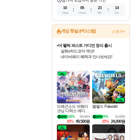
참가자 모집까지 남은 기간
10
05
23
13
Days
Hours
Min
Sec
게임 핫딜 (PC/스팀)
스토어+
더 렐릭 퍼스트 가디언 정식 출시
설화x하드코어 액션!
네이버페이 혜택과 만나보세요!
인벤게임즈 8월 특별 할인!
드래곤소드: 어웨이크닝 입점!
문명 7 특별 할인!
마블 투혼 파이팅 소울즈 정식출시!
귀무자: 검의 길 예약 판매 중!
비스트 오브 리인카네이션 정식 출시!
커세어 코브 출시 기념 할인!
베데스다 40주년 기념 할인 중!
캡콤 프렌차이즈 할인 진행 중!
캡콤 일부 상품 상시 할인
스타워즈 은하계 레이서
로블록스 기프트 카드 공식 입점
인기 퍼블리셔 모음!
스팀으로 만나는 드래곤소드!
조선&고려 DLC 출시 예정
마블 히어로 총 출동&화려한 격투!
10% 할인과
게임프릭 신작 IP
해적'섬'을 발전시키자!
베데스다의 명작들을
몬헌, 바하 등 인기 IP를
몬헌 와일즈 & 드래곤즈 도그마2
인벤게임즈에서 10% 추가 적립
Robux를 가장 안전하고
최대 90% 할인가를 만나보세요!
네이버혜택과 함께 만나보세요!
50%할인&추가 적립까지!
네이버 포인트 혜택까지!
이니&베니 혜택까지!
네이버 혜택가와 함께 예약하세요!
할인&네이버혜택으로 만나보세요!
40주년 프로모션으로 만나보세요!
할인가에 만나보세요!
일부 에디션 상시 할인!
혜택으로 예약 판매 중
편안하게 충전하세요
드래곤소드 어웨이
팰월드 Palworld
크닝 디럭스 에디션
DragonSword Awake
10%
55,000
5%
32,000
ning Deluxe Edition
10%
49,500원
25%
24,000원