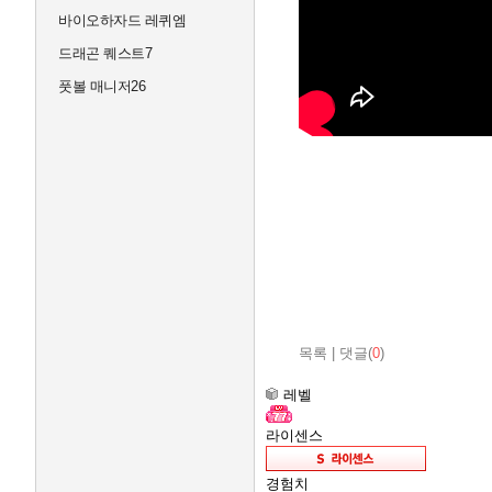
바이오하자드 레퀴엠
드래곤 퀘스트7
풋볼 매니저26
목록
|
댓글(
0
)
레벨
라이센스
경험치