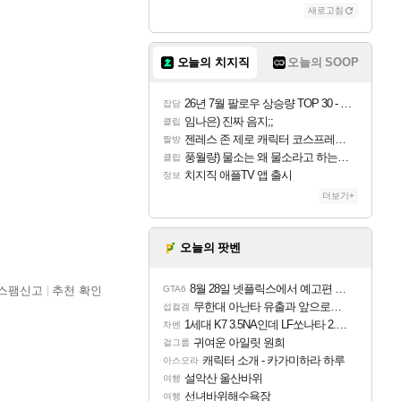
새로고침
오늘의 치지직
오늘의 SOOP
26년 7월 팔로우 상승량 TOP 30 - 월간 치지직
잡담
임나은) 진짜 음지;;
클립
젠레스 존 제로 캐릭터 코스프레한 꽁주
짤방
풍월량) 물소는 왜 물소라고 하는거야? 아! 그만 ㅋㅋ 알았어 ㅋㅋ
클립
치지직 애플TV 앱 출시
정보
더보기+
오늘의 팟벤
8월 28일 넷플릭스에서 예고편 공개 예정
스팸신고
추천 확인
GTA6
무한대 아난타 유출과 앞으로의 예상 (루머)
섭컬겜
1세대 K7 3.5NA인데 LF쏘나타 2.0NA 기변하면 유류비 절약이 얼마나 될까요..?
차벤
귀여운 아일릿 원희
걸그룹
캐릭터 소개 - 카가미하라 하루
아스오라
설악산 울산바위
여행
선녀바위해수욕장
여행