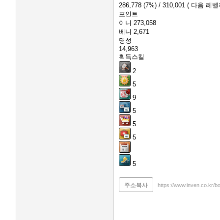
286,778
(7%)
/ 310,001
( 다음 레벨까
포인트
이니
273,058
베니
2,671
명성
14,963
획득스킬
2
5
9
5
5
5
5
주소복사
https://www.inven.co.kr/b