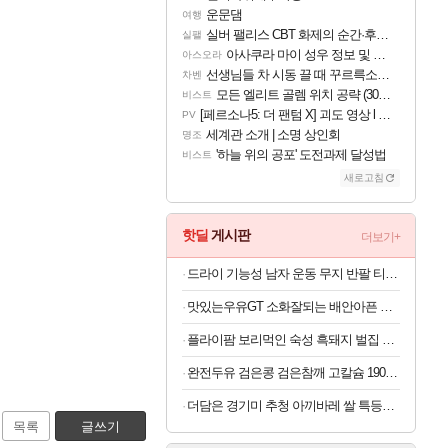
운문댐
여행
실버 팰리스 CBT 화제의 순간·후기 모음
실팰
아사쿠라 마이 성우 정보 및 주요 필모
아스오라
선생님들 차 시동 끌 때 꾸르륵소리나는데
차벤
모든 엘리트 골렘 위치 공략 (30개) - 방랑 결투가
비스트
[페르소나5: 더 팬텀 X] 괴도 영상 l 타카마키 안·댄싱 스타
PV
세계관 소개 | 소명 상인회
명조
'하늘 위의 공포' 도전과제 달성법
비스트
새로고침
핫딜
게시판
더보기+
드라이 기능성 남자 운동 무지 반팔 티셔츠 빅사이즈
맛있는우유GT 소화잘되는 배안아픈 저지방우유 180ml x 48개
플라이팜 보리먹인 숙성 흑돼지 벌집 두툼 삼겹살 HACCP 2kg
완전두유 검은콩 검은참깨 고칼슘 190ml x 60개
더담은 경기미 추청 아끼바레 쌀 특등급 10kg
목록
글쓰기