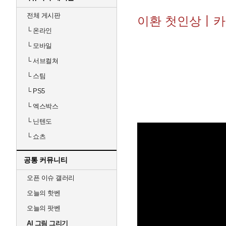
전체 게시판
이환 첫인상丨
└
온라인
└
모바일
└
서브컬쳐
└
스팀
└
PS5
└
엑스박스
└
닌텐도
└
쇼츠
공통 커뮤니티
오픈 이슈 갤러리
오늘의 핫벤
오늘의 팟벤
AI 그림 그리기