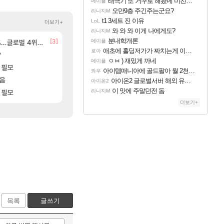
태극기 또 거꾸로 해놨네 미친것들 ㅋㅋㅋ
메이플
오만9층 주긴주는군요?
리니지M
t1 3세트 진 이유
LoL
더보기+
와 와 와 이게 나에게도?
리니지M
분내학개론
[146]
[3]
[140
글로벌 4위로 부상
 ㅋㅋㅋ
선녀바위해수욕장
애초에 홀딩저가가 짜치는게 이거임 ㅋㅋ
메이플
여행
로아
애초에 홀딩저가가 짜치는게 이거임 ㅋㅋ
로아
[59]
?
8월 28일 넷플릭스에서 예고편 공개 예정
ㅇㅂ ) 재밌게 까네
GTA6
메이플
ㅇㅂ ) 재밌게 까네
메이플
[1]
 필모
아반테 2.0 자연흡기?
아이템매니아에 골드팔아 월 2천만원 넘게 버는 인간 
차벤
와우
아이템매니아에 골드팔아 월 2천만원 넘게 버는 인간 있던데
와우
[20]
모음
모든 바우에라 업그레이드 아이템 획득 위치 공략 
아이온2 글로벌서버 해외 유저 반응
비스트
아이온2
아이온2 글로벌서버 해외 유저 반응
아이온2
이 맛에 주말던전 돔
[10]
 필모
모든 엘리트 골렘 위치 공략 (30개) - 방랑 
이 맛에 주말던전 돔
리니지M
비스트
리니지M
더보기+
목록
글쓰기