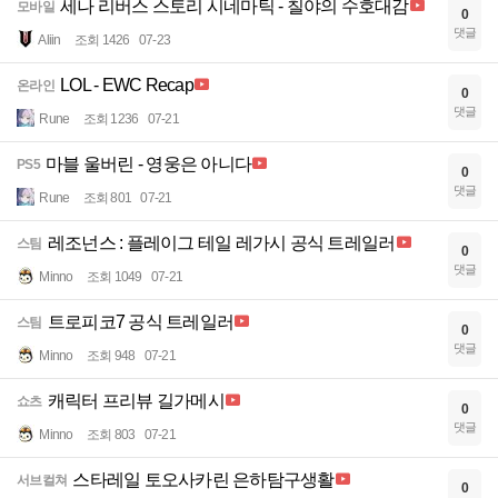
세나 리버스 스토리 시네마틱 - 칠야의 수호대감
모바일
0
댓글
Aliin
조회 1426
07-23
LOL - EWC Recap
온라인
0
댓글
Rune
조회 1236
07-21
마블 울버린 - 영웅은 아니다
PS5
0
댓글
Rune
조회 801
07-21
레조넌스 : 플레이그 테일 레가시 공식 트레일러
스팀
0
댓글
Minno
조회 1049
07-21
트로피코7 공식 트레일러
스팀
0
댓글
Minno
조회 948
07-21
캐릭터 프리뷰 길가메시
쇼츠
0
댓글
Minno
조회 803
07-21
스타레일 토오사카린 은하탐구생활
서브컬쳐
0