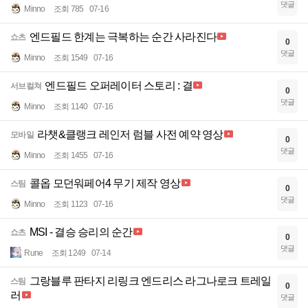
댓글
Minno
조회 785
07-16
엔드필드 한계는 극복하는 순간 사라진다
쇼츠
0
댓글
Minno
조회 1549
07-16
엔드필드 오퍼레이터 스토리 : 결
서브컬쳐
0
댓글
Minno
조회 1140
07-16
라챗&클랭크 레인저 럼블 사전 예약 영상
모바일
0
댓글
Minno
조회 1455
07-16
콜옵 모던워페어4 무기 제작 영상
스팀
0
댓글
Minno
조회 1123
07-16
MSI - 결승 승리의 순간
쇼츠
0
댓글
Rune
조회 1249
07-14
그랑블루 판타지 리링크 엔드리스 라그나로크 트레일
스팀
0
러
댓글