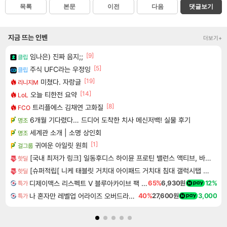
목록
본문
이전
다음
댓글보기
지금 뜨는 인벤
더보기+
[9]
임나은) 진짜 음지;;
클립
[5]
주식 UFC라는 우정잉
클립
[19]
미쳤다. 자랑글
리니지M
[14]
오늘 티한전 요약
LoL
[8]
트리플에스 김채연 고화질
FCO
6개월 기다렸다… 드디어 도착한 치사 메신저백! 실물 후기
명조
세계관 소개 | 소명 상인회
명조
[1]
귀여운 아일릿 원희
걸그룹
[국내 최저가 링크] 일동후디스 하이뮨 프로틴 밸런스 액티브, 바닐라봉봉 제로, 250ml, 18개
핫딜
[슈퍼적립[ 니케 태블릿 거치대 아이패드 거치대 침대 갤럭시탭 패드 The Comfy
핫딜
디제이맥스 리스펙트 V 블루아카이브 팩 DJMAX RESPECT V Blue Archive Pack DLC
65%
6,930원
12%
특가
나 혼자만 레벨업 어라이즈 오버드라이브 Solo Leveling Arise
40%
27,600원
3,000
특가