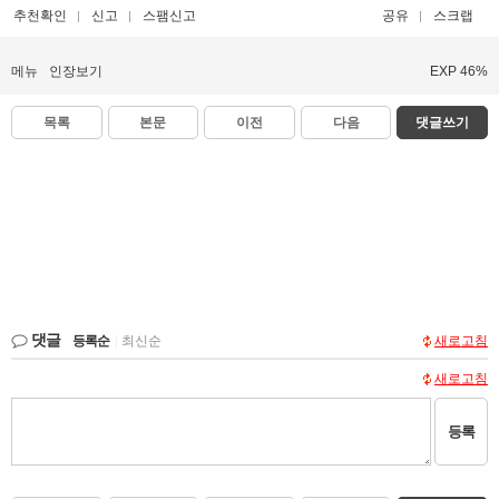
추천확인
신고
스팸신고
공유
스크랩
메뉴
인장보기
EXP 46%
목록
본문
이전
다음
댓글쓰기
댓글
등록순
|
최신순
새로고침
새로고침
등록