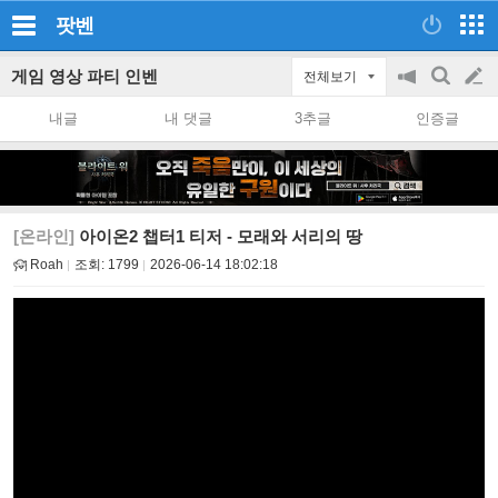
팟벤
게임 영상 파티 인벤
전체보기
공
검
글
지
색
내글
내 댓글
3추글
인증글
on/off
쓰
기
[온라인]
아이온2 챕터1 티저 - 모래와 서리의 땅
Roah
조회:
1799
2026-06-14 18:02:18