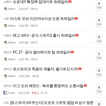
슈로대Y 확장팩 업데이트 트레일러
닌텐도
0
댓글
Minno
조회 917
08-04
비스트 오브 리인카네이션 오픈 트레일러
스팀
0
댓글
Minno
조회 997
08-04
레고 파티! - 공식 스위치2 출시 트레일러
닌텐도
0
댓글
Minno
조회 682
08-03
FC 27 - 공식 얼티메이트 팀 트레일러
온라인
1
댓글
Minno
조회 780
08-03
로스트아크 죽음의 계율자, 벨가르딘 티저
온라인
0
댓글
Minno
조회 1041
08-03
리그 오브 레전드 - 복귀를 환영하오 소환사들
온라인
0
댓글
Rune
조회 1755
추천 1
07-31
[로스트아크X무신사] 모코코 스트릿 팝업 in 성수 방문
쇼츠
0