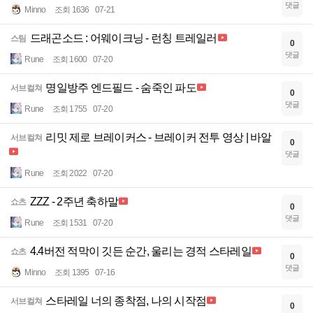
댓글
Minno
조회 1636
07-21
드래곤소드 : 어웨이크닝 - 런칭 트레일러
스팀
0
댓글
Rune
조회 1600
07-20
명일방주 엔드필드 - 숨죽인 파도
서브컬쳐
0
댓글
Rune
조회 1755
07-20
리밋 제로 브레이커스 - 브레이커 전투 영상 | 바알
서브컬쳐
0
댓글
Rune
조회 2022
07-20
ZZZ - 2주년 축하말
쇼츠
0
댓글
Rune
조회 1531
07-20
4.4버전 적막이 깃든 순간, 울리는 경적 스타레일
쇼츠
0
댓글
Minno
조회 1395
07-16
스타레일 너의 종착점, 나의 시작점
서브컬쳐
0