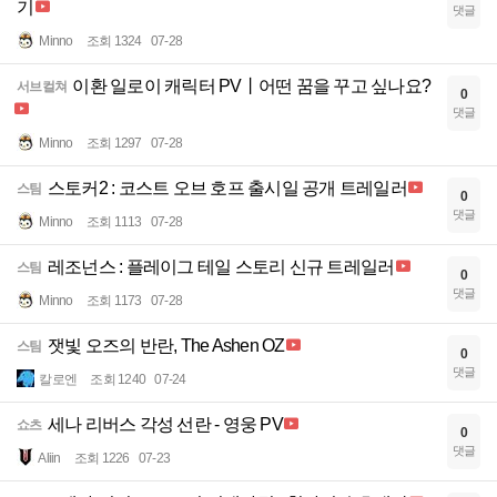
기
댓글
Minno
조회 1324
07-28
이환 일로이 캐릭터 PV丨어떤 꿈을 꾸고 싶나요?
서브컬쳐
0
댓글
Minno
조회 1297
07-28
스토커2 : 코스트 오브 호프 출시일 공개 트레일러
스팀
0
댓글
Minno
조회 1113
07-28
레조넌스 : 플레이그 테일 스토리 신규 트레일러
스팀
0
댓글
Minno
조회 1173
07-28
잿빛 오즈의 반란, The Ashen OZ
스팀
0
댓글
칼로엔
조회 1240
07-24
세나 리버스 각성 선란 - 영웅 PV
쇼츠
0
댓글
Aliin
조회 1226
07-23