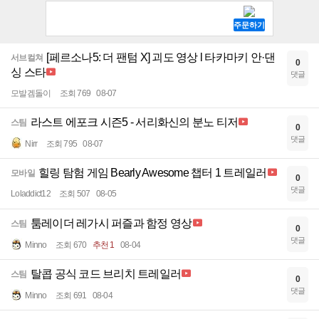
[페르소나5: 더 팬텀 X] 괴도 영상 l 타카마키 안·댄
서브컬쳐
0
싱 스타
댓글
모발겜돌이
조회 769
08-07
라스트 에포크 시즌5 - 서리화신의 분노 티저
스팀
0
댓글
Nirr
조회 795
08-07
힐링 탐험 게임 Bearly Awesome 챕터 1 트레일러
모바일
0
댓글
Loladdict12
조회 507
08-05
툼레이더 레가시 퍼즐과 함정 영상
스팀
0
댓글
Minno
조회 670
추천 1
08-04
탈콥 공식 코드 브리치 트레일러
스팀
0
댓글
Minno
조회 691
08-04