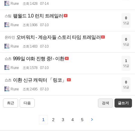
Rune
조회 1428
07-14
팰월드 1.0 런치 트레일러
스팀
0
댓글
Rune
조회 1906
07-10
오버워치 - 계승자들 스토리 타임 트레일러
온라인
0
댓글
Rune
조회 1483
07-10
999일 야화 진행 중! - 이환
쇼츠
1
댓글
Rune
조회 1578
07-10
이환 신규 캐릭터 「링코」
쇼츠
0
댓글
Rune
조회 2495
07-10
최근
다음
검색
글쓰기
1
2
3
4
5