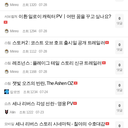
Minno
조회 1320
07-28
이환 일로이 캐릭터 PV丨어떤 꿈을 꾸고 싶나요?
서브컬쳐
0
댓글
Minno
조회 1294
07-28
스토커2 : 코스트 오브 호프 출시일 공개 트레일러
스팀
0
댓글
Minno
조회 1112
07-28
레조넌스 : 플레이그 테일 스토리 신규 트레일러
스팀
0
댓글
Minno
조회 1168
07-28
잿빛 오즈의 반란, The Ashen OZ
스팀
0
댓글
칼로엔
조회 1234
07-24
세나 리버스 각성 선란 - 영웅 PV
쇼츠
0
댓글
Aliin
조회 1222
07-23
세나 리버스 스토리 시네마틱 - 칠야의 수호대감
모바일
0