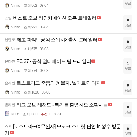
댓글
Minno
조회 902
08-04
비스트 오브 리인카네이션 오픈 트레일러
스팀
0
댓글
Minno
조회 992
08-04
레고 파티! - 공식 스위치2 출시 트레일러
닌텐도
0
댓글
Minno
조회 675
08-03
FC 27 - 공식 얼티메이트 팀 트레일러
온라인
1
댓글
Minno
조회 774
08-03
로스트아크 죽음의 계율자, 벨가르딘 티저
온라인
0
댓글
Minno
조회 1026
08-03
리그 오브 레전드 - 복귀를 환영하오 소환사들
온라인
0
댓글
Rune
조회 1711
추천 1
07-31
[로스트아크X무신사] 모코코 스트릿 팝업 in 성수 방문
쇼츠
0
기
댓글