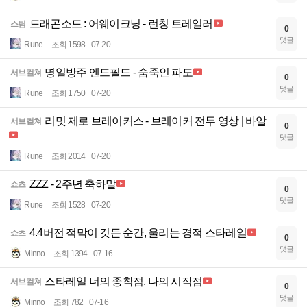
드래곤소드 : 어웨이크닝 - 런칭 트레일러
스팀
0
댓글
Rune
조회 1598
07-20
명일방주 엔드필드 - 숨죽인 파도
서브컬쳐
0
댓글
Rune
조회 1750
07-20
리밋 제로 브레이커스 - 브레이커 전투 영상 | 바알
서브컬쳐
0
댓글
Rune
조회 2014
07-20
ZZZ - 2주년 축하말
쇼츠
0
댓글
Rune
조회 1528
07-20
4.4버전 적막이 깃든 순간, 울리는 경적 스타레일
쇼츠
0
댓글
Minno
조회 1394
07-16
스타레일 너의 종착점, 나의 시작점
서브컬쳐
0
댓글
Minno
조회 782
07-16