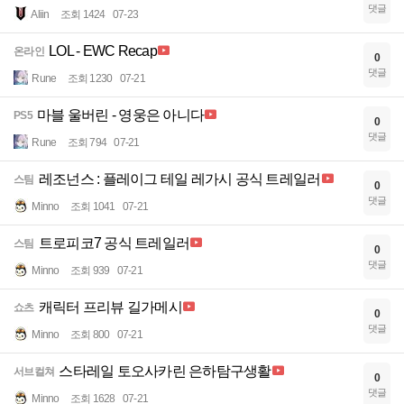
댓글
Aliin
조회 1424
07-23
LOL - EWC Recap
온라인
0
댓글
Rune
조회 1230
07-21
마블 울버린 - 영웅은 아니다
PS5
0
댓글
Rune
조회 794
07-21
레조넌스 : 플레이그 테일 레가시 공식 트레일러
스팀
0
댓글
Minno
조회 1041
07-21
트로피코7 공식 트레일러
스팀
0
댓글
Minno
조회 939
07-21
캐릭터 프리뷰 길가메시
쇼츠
0
댓글
Minno
조회 800
07-21
스타레일 토오사카린 은하탐구생활
서브컬쳐
0
댓글
Minno
조회 1628
07-21