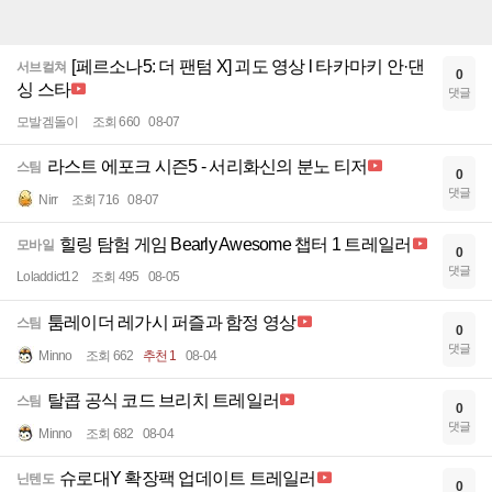
[페르소나5: 더 팬텀 X] 괴도 영상 l 타카마키 안·댄
서브컬쳐
0
싱 스타
댓글
모발겜돌이
조회 660
08-07
라스트 에포크 시즌5 - 서리화신의 분노 티저
스팀
0
댓글
Nirr
조회 716
08-07
힐링 탐험 게임 Bearly Awesome 챕터 1 트레일러
모바일
0
댓글
Loladdict12
조회 495
08-05
툼레이더 레가시 퍼즐과 함정 영상
스팀
0
댓글
Minno
조회 662
추천 1
08-04
탈콥 공식 코드 브리치 트레일러
스팀
0
댓글
Minno
조회 682
08-04
슈로대Y 확장팩 업데이트 트레일러
닌텐도
0