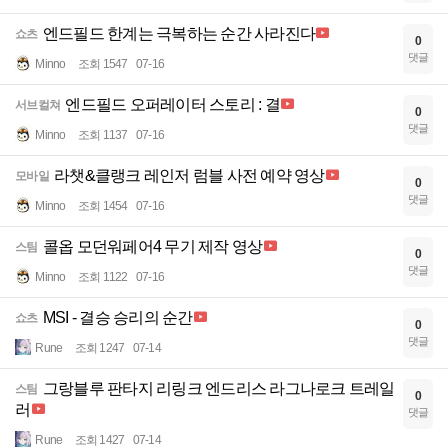
엔드필드 한계는 극복하는 순간 사라진다
쇼츠
0
댓글
Minno
조회 1547
07-16
엔드필드 오퍼레이터 스토리 : 결
서브컬쳐
0
댓글
Minno
조회 1137
07-16
라챗&클랭크 레인저 럼블 사전 예약 영상
모바일
0
댓글
Minno
조회 1454
07-16
콜옵 모던워페어4 무기 제작 영상
스팀
0
댓글
Minno
조회 1122
07-16
MSI - 결승 승리의 순간
쇼츠
0
댓글
Rune
조회 1247
07-14
그랑블루 판타지 리링크 엔드리스 라그나로크 트레일
스팀
0
러
댓글
Rune
조회 1427
07-14