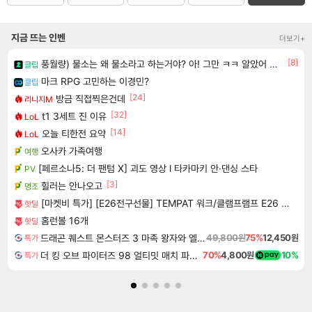
지금 뜨는 인벤
더보기+
[8]
풍월량) 물소는 왜 물소라고 하는거야? 아! 그만 ㅋㅋ 알았어 ㅋㅋ
클립
마크 RPG 고민하는 이경민?
클립
[24]
방금 직접찍은건데
리니지M
[32]
t1 3세트 진 이유
LoL
[14]
오늘 티한전 요약
LoL
오사카 가족여행
여행
[페르소나5: 더 팬텀 X] 괴도 영상 l 타카마키 안·댄싱 스타
PV
[3]
힐러는 안나오고
명조
[마켓비 특가] [E26전구선물] TEMPAT 워크/클램프램프 E26 KS2042T/01 옐로우 4814.7407
핫딜
홈런볼 16개
핫딜
드래곤 퀘스트 몬스터즈 3 마족 왕자와 엘프의 여행 Dragon Quest Monsters The Dark Prince
49,800원
75%
12,450원
특가
더 킹 오브 파이터즈 98 얼티밋 매치 파이널 에디션 THE KING OF FIGHTERS 98 ULTIMATE MATCH FINAL EDITION
70%
4,800원
10%
특가