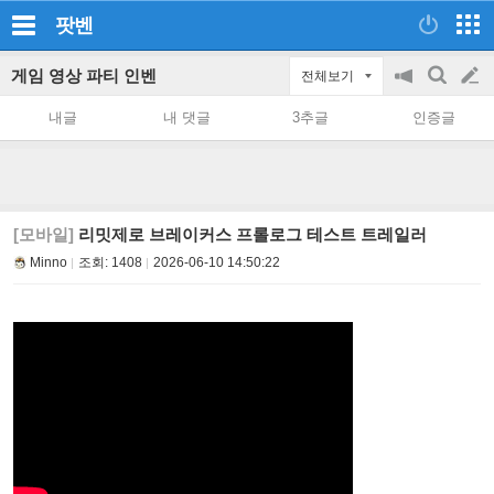
팟벤
게임 영상 파티 인벤
전체보기
공
검
글
지
색
내글
내 댓글
3추글
인증글
on/off
쓰
기
[모바일]
리밋제로 브레이커스 프롤로그 테스트 트레일러
Minno
조회:
1408
2026-06-10 14:50:22