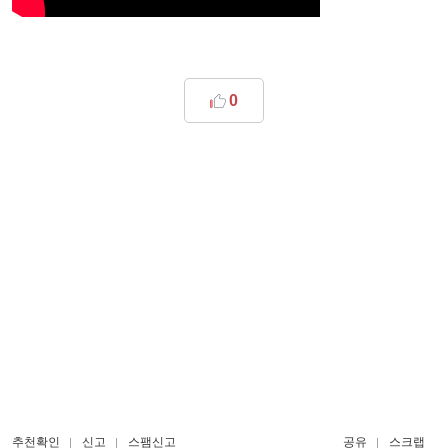
0
추천확인
신고
스팸신고
공유
스크랩