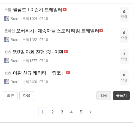
팰월드 1.0 런치 트레일러
스팀
0
댓글
Rune
조회 1904
07-10
오버워치 - 계승자들 스토리 타임 트레일러
온라인
0
댓글
Rune
조회 1482
07-10
999일 야화 진행 중! - 이환
쇼츠
1
댓글
Rune
조회 1577
07-10
이환 신규 캐릭터 「링코」
쇼츠
0
댓글
Rune
조회 2490
07-10
최근
다음
검색
글쓰기
1
2
3
4
5