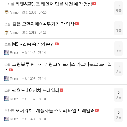
라챗&클랭크 레인저 럼블 사전 예약 영상
모바일
0
댓글
Minno
조회 1358
07-16
콜옵 모던워페어4 무기 제작 영상
스팀
0
댓글
Minno
조회 1018
07-16
MSI - 결승 승리의 순간
쇼츠
0
댓글
Rune
조회 1142
07-14
그랑블루 판타지 리링크 엔드리스 라그나로크 트레일
스팀
0
러
댓글
Rune
조회 1326
07-14
팰월드 1.0 런치 트레일러
스팀
0
댓글
Rune
조회 1794
07-10
오버워치 - 계승자들 스토리 타임 트레일러
온라인
0
댓글
Rune
조회 1377
07-10