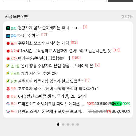
지금 뜨는 인벤
더보기+
[7]
청량하게 콜라 쏟아버리는 유니 ㅋㅋㅋ
클립
[17]
ㅇㅎ) 주하랑
클립
[93]
우주최초 보스가 낙사하는 게임
로아
[18]
15시즌... 작정하고 시원하게 썰어보라고 만든시즌인 듯
디아4
[150]
여러분 2년반만에 퍼클했습니다
로아
[2]
올해 청룡 수상자의 본업 영상 - 스테이씨 윤
걸그룹
게임 시작 전 추천 설정
비스트
[1]
붉은장미 히든처형 있는거 알고 있었음?
실팰
초초특가 성주 못난이 꿀참외 혼합과 외 대과 1+1
핫딜
64%할인 스파클 생수, 무라벨, 2L, 24개
핫딜
드래곤소드 어웨이크닝 디럭스 에디션 DragonSword Awakening Deluxe Edition
10%
49,500원
10%
특가
닌텐도 스위치 2 본체 + 포켓몬 포코피아 + 포켓몬스터 레전드 ZA 닌텐도 스위치 2 에디션 번들
815,800원
1%
807,640원
특가