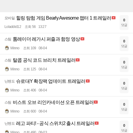
힐링 탐험 게임 Bearly Awesome 챕터 1 트레일러
모바일
0
댓글
Loladdict12
조회 56
13:27
툼레이더 레가시 퍼즐과 함정 영상
스팀
0
댓글
Minno
조회 109
08-04
탈콥 공식 코드 브리치 트레일러
스팀
0
댓글
Minno
조회 125
08-04
슈로대Y 확장팩 업데이트 트레일러
닌텐도
0
댓글
Minno
조회 406
08-04
비스트 오브 리인카네이션 오픈 트레일러
스팀
0
댓글
Minno
조회 600
08-04
레고 파티! - 공식 스위치2 출시 트레일러
닌텐도
0
댓글
Minno
조회 490
08-03