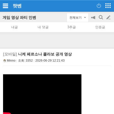
팟벤
게임 영상 파티 인벤
전체보기
공
검
글
지
색
내글
내 댓글
3추글
인증글
on/off
쓰
기
[모바일]
니케 페르소나 콜라보 공개 영상
Minno
조회:
3352
2026-06-29 12:21:43