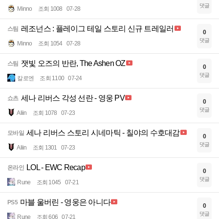
댓글
Minno
조회 1008
07-28
레조넌스 : 플레이그 테일 스토리 신규 트레일러
스팀
0
댓글
Minno
조회 1054
07-28
잿빛 오즈의 반란, The Ashen OZ
스팀
0
댓글
칼로엔
조회 1100
07-24
세나 리버스 각성 선란 - 영웅 PV
쇼츠
0
댓글
Aliin
조회 1078
07-23
세나 리버스 스토리 시네마틱 - 칠야의 수호대감
모바일
0
댓글
Aliin
조회 1301
07-23
LOL - EWC Recap
온라인
0
댓글
Rune
조회 1045
07-21
마블 울버린 - 영웅은 아니다
PS5
0
댓글
Rune
조회 606
07-21