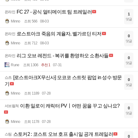
FC 27 - 공식 얼티메이트 팀 트레일러
온라인
1
댓글
Minno
조회 566
08-03
로스트아크 죽음의 계율자, 벨가르딘 티저
온라인
0
댓글
Minno
조회 712
08-03
리그 오브 레전드 - 복귀를 환영하오 소환사들
온라인
0
댓글
Rune
조회 1306
추천 1
07-31
[로스트아크X무신사] 모코코 스트릿 팝업 in 성수 방문
쇼츠
0
기
댓글
Minno
조회 1189
07-28
이환 일로이 캐릭터 PV丨어떤 꿈을 꾸고 싶나요?
서브컬쳐
0
댓글
Minno
조회 1178
07-28
스토커2 : 코스트 오브 호프 출시일 공개 트레일러
스팀
0