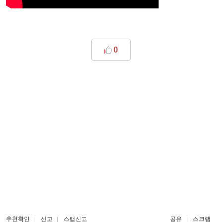
0
추천확인
신고
스팸신고
공유
스크랩