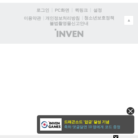
로그인
PC화면
퀵링크
설정
청소년보호정책
이용약관
개인정보처리방침
▲
불법촬영물신고안내
(주)
인
벤
드래곤소드 '압긍' 달성 기념
축하 댓글달면 10 명에게 코드 증정