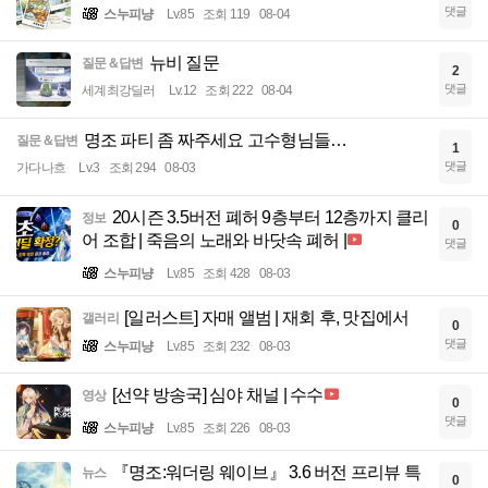
댓글
스누피냥
Lv.85
조회 119
08-04
뉴비 질문
질문＆답변
2
댓글
세계최강딜러
Lv.12
조회 222
08-04
명조 파티 좀 짜주세요 고수형님들…
질문＆답변
1
댓글
가다나흐
Lv.3
조회 294
08-03
20시즌 3.5버전 폐허 9층부터 12층까지 클리
정보
0
어 조합 | 죽음의 노래와 바닷속 폐허 |
댓글
스누피냥
Lv.85
조회 428
08-03
[일러스트] 자매 앨범 | 재회 후, 맛집에서
갤러리
0
댓글
스누피냥
Lv.85
조회 232
08-03
[선약 방송국] 심야 채널 | 수수
영상
0
댓글
스누피냥
Lv.85
조회 226
08-03
『명조:워더링 웨이브』 3.6 버전 프리뷰 특
뉴스
0