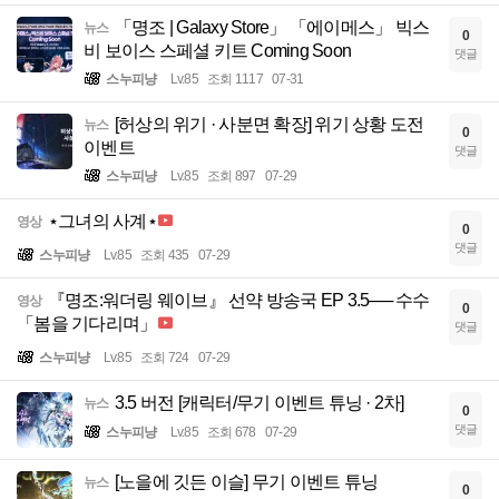
「명조 | Galaxy Store」 「에이메스」 빅스
뉴스
0
비 보이스 스페셜 키트 Coming Soon
댓글
스누피냥
Lv.85
조회 1117
07-31
[허상의 위기 · 사분면 확장] 위기 상황 도전
뉴스
0
이벤트
댓글
스누피냥
Lv.85
조회 897
07-29
⋆그녀의 사계⋆
영상
0
댓글
스누피냥
Lv.85
조회 435
07-29
『명조:워더링 웨이브』 선약 방송국 EP 3.5── 수수
영상
0
「봄을 기다리며」
댓글
스누피냥
Lv.85
조회 724
07-29
3.5 버전 [캐릭터/무기 이벤트 튜닝 · 2차]
뉴스
0
댓글
스누피냥
Lv.85
조회 678
07-29
[노을에 깃든 이슬] 무기 이벤트 튜닝
뉴스
0