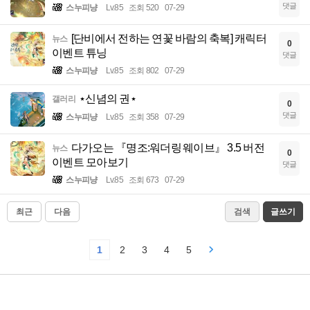
댓글
스누피냥
Lv.85
조회 520
07-29
[단비에서 전하는 연꽃 바람의 축복] 캐릭터
뉴스
0
이벤트 튜닝
댓글
스누피냥
Lv.85
조회 802
07-29
⋆신념의 권⋆
갤러리
0
댓글
스누피냥
Lv.85
조회 358
07-29
다가오는 『명조:워더링 웨이브』 3.5 버전
뉴스
0
이벤트 모아보기
댓글
스누피냥
Lv.85
조회 673
07-29
최근
다음
검색
글쓰기
1
2
3
4
5