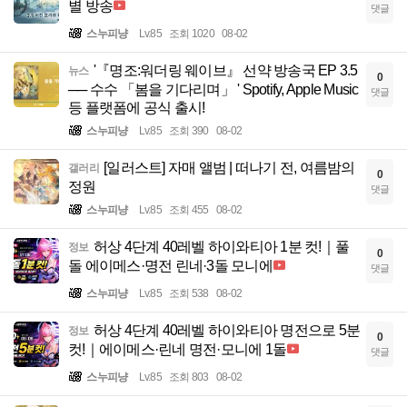
별 방송
댓글
스누피냥
Lv.85
조회 1020
08-02
'『명조:워더링 웨이브』 선약 방송국 EP 3.5
뉴스
0
── 수수 「봄을 기다리며」 ' Spotify, Apple Music
댓글
등 플랫폼에 공식 출시!
스누피냥
Lv.85
조회 390
08-02
[일러스트] 자매 앨범 | 떠나기 전, 여름밤의
갤러리
0
정원
댓글
스누피냥
Lv.85
조회 455
08-02
허상 4단계 40레벨 하이와티아 1분 컷!｜풀
정보
0
돌 에이메스·명전 린네·3돌 모니에
댓글
스누피냥
Lv.85
조회 538
08-02
허상 4단계 40레벨 하이와티아 명전으로 5분
정보
0
컷!｜에이메스·린네 명전·모니에 1돌
댓글
스누피냥
Lv.85
조회 803
08-02