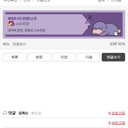
헤테로시티 로맨티스트
스누피냥
네이버 검색 : 유튜브 스누피냥
메뉴
인장보기
EXP 31%
목록
본문
이전
다음
댓글쓰기
댓글
등록순
|
최신순
새로고침
새로고침