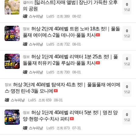
[일러스트] 자매 앨범 | 장난기 가득한 오후
갤러리
0
의 공원
댓글
스누피냥
Lv.85
조회 389
08-02
허상 2단계 40레벨 트윈 노바 18초 컷!｜풀돌
정보
0
풀재 에이메스·2돌 데니아·풀돌 치사
댓글
스누피냥
Lv.85
조회 732
08-01
허상 1단계 40레벨 리액터 1분 25초 컷!｜풀
정보
0
돌풀재 히유키·2돌 루실라·풀돌 치사
댓글
스누피냥
Lv.85
조회 700
08-01
허상 3단계 40레벨 탐색자 41초 컷!｜풀돌풀재 에이메
정보
0
스·명전 린네·3돌 모니에
댓글
스누피냥
Lv.85
조회 659
08-01
허상 1단계 40레벨 리액터 5분 컷!｜명전 양
정보
0
양·현령·수수·치사 파티
댓글
스누피냥
Lv.85
조회 873
07-31