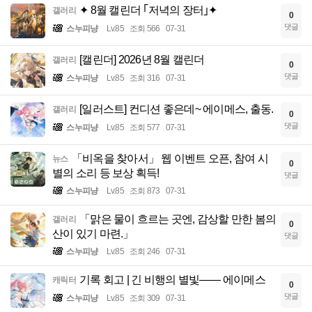
✦ 8월 캘린더 ｢저녁의 장터｣✦
갤러리
0
댓글
스누피냥
Lv.85
조회 566
07-31
[캘린더] 2026년 8월 캘린더
갤러리
0
댓글
스누피냥
Lv.85
조회 316
07-31
[일러스트] 컨디션 좋은데~ 에이메스, 출동.
갤러리
0
댓글
스누피냥
Lv.85
조회 577
07-31
「비옥을 찾아서」 웹 이벤트 오픈, 참여 시
뉴스
0
별의 소리 등 보상 획득!
댓글
스누피냥
Lv.85
조회 873
07-31
「맑은 물이 흐르는 곳엔, 감상할 만한 봄의
갤러리
0
산이 있기 마련.」
댓글
스누피냥
Lv.85
조회 246
07-31
기록 회고 | 긴 비행의 별빛—— 에이메스
캐릭터
0
댓글
스누피냥
Lv.85
조회 309
07-31