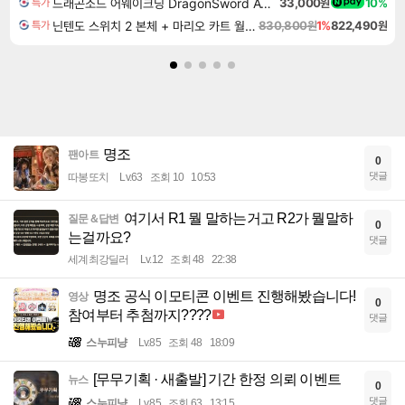
드래곤소드 어웨이크닝 DragonSword Awakening
33,000원
10%
특가
닌텐도 스위치 2 본체 + 마리오 카트 월드 + 슈퍼 마리오 파티 잼버리 닌텐도 스위치 2 에디션 + 잼버리 TV 번들
830,800원
1%
822,490원
특가
명조
팬아트
0
댓글
따봉또치
Lv.63
조회 10
10:53
여기서 R1 뭘 말하는거고 R2가 뭘말하
질문＆답변
0
는걸까요?
댓글
세계최강딜러
Lv.12
조회 48
22:38
명조 공식 이모티콘 이벤트 진행해봤습니다!
영상
0
참여부터 추첨까지????
댓글
스누피냥
Lv.85
조회 48
18:09
[무무기획 · 새출발] 기간 한정 의뢰 이벤트
뉴스
0
댓글
스누피냥
Lv.85
조회 63
13:15