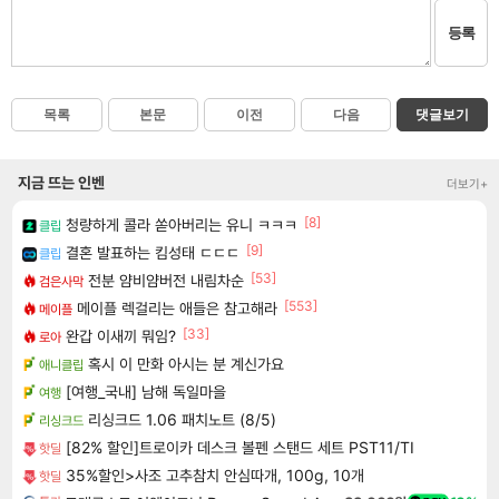
등록
목록
본문
이전
다음
댓글보기
지금 뜨는 인벤
더보기+
[8]
청량하게 콜라 쏟아버리는 유니 ㅋㅋㅋ
클립
[9]
결혼 발표하는 킴성태 ㄷㄷㄷ
클립
[53]
전분 얌비얌버전 내림차순
검은사막
[553]
메이플 렉걸리는 애들은 참고해라
메이플
[33]
완갑 이새끼 뭐임?
로아
혹시 이 만화 아시는 분 계신가요
애니클립
[여행_국내] 남해 독일마을
여행
리싱크드 1.06 패치노트 (8/5)
리싱크드
[82% 할인]트로이카 데스크 볼펜 스탠드 세트 PST11/TI
핫딜
35%할인>사조 고추참치 안심따개, 100g, 10개
핫딜