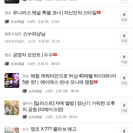
유니버스 채널 특별 코너 | 자신만의 스타일
영상
0
댓글
스누피냥
Lv.85
조회 58
12:04
스누피냥님
질문＆답변
0
댓글
세계최강딜러
Lv.12
조회 82
01:14
공명자 모먼트 | 수수
영상
0
댓글
스누피냥
Lv.85
조회 91
08-04
체험 캐릭터만으로 허상 40레벨 하이와티아
정보
0
5분 컷!｜에이메스·린네·모니에 명함
댓글
스누피냥
Lv.85
조회 265
08-04
[일러스트] 자매 앨범 | 장난기 가득한 오후
갤러리
0
의 공원 (리메이크판)
댓글
스누피냥
Lv.85
조회 98
08-04
명조 X ??? 콜라보 예고
뉴스
0