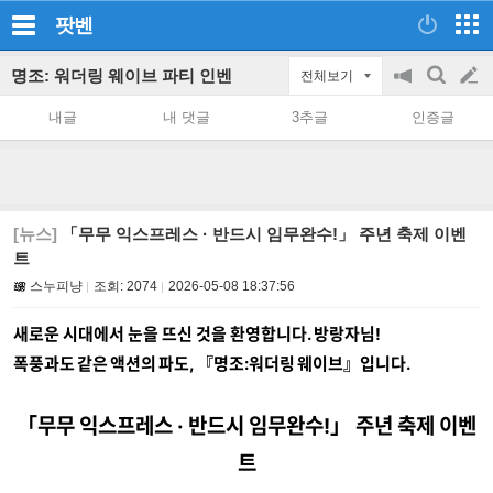
팟벤
명조: 워더링 웨이브 파티 인벤
전체보기
공
검
글
지
색
내글
내 댓글
3추글
인증글
on/off
쓰
기
[뉴스]
「무무 익스프레스 · 반드시 임무완수!」 주년 축제 이벤
트
스누피냥
조회:
2074
2026-05-08 18:37:56
새로운 시대에서 눈을 뜨신 것을 환영합니다. 방랑자님!
폭풍과도 같은 액션의 파도, 『명조:워더링 웨이브』입니다.
「무무 익스프레스 · 반드시 임무완수!」 주년 축제 이벤
트