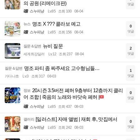
의 공원 (리메이크판)
댓글
스누피냥
Lv.85
조회 100
08-04
명조 X ??? 콜라보 예고
뉴스
0
댓글
스누피냥
Lv.85
조회 156
08-04
뉴비 질문
질문＆답변
2
댓글
세계최강딜러
Lv.12
조회 237
08-04
명조 파티 좀 짜주세요 고수형님들…
질문＆답변
1
댓글
가다나흐
Lv.3
조회 317
08-03
20시즌 3.5버전 폐허 9층부터 12층까지 클리
정보
0
어 조합 | 죽음의 노래와 바닷속 폐허 |
댓글
스누피냥
Lv.85
조회 437
08-03
[일러스트] 자매 앨범 | 재회 후, 맛집에서
갤러리
0
댓글
스누피냥
Lv.85
조회 242
08-03