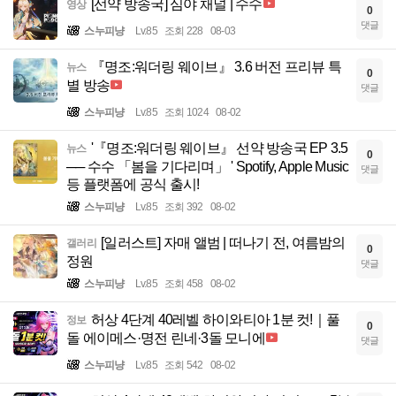
[선약 방송국] 심야 채널 | 수수
영상
0
댓글
스누피냥
Lv.85
조회 228
08-03
『명조:워더링 웨이브』 3.6 버전 프리뷰 특
뉴스
0
별 방송
댓글
스누피냥
Lv.85
조회 1024
08-02
'『명조:워더링 웨이브』 선약 방송국 EP 3.5
뉴스
0
── 수수 「봄을 기다리며」 ' Spotify, Apple Music
댓글
등 플랫폼에 공식 출시!
스누피냥
Lv.85
조회 392
08-02
[일러스트] 자매 앨범 | 떠나기 전, 여름밤의
갤러리
0
정원
댓글
스누피냥
Lv.85
조회 458
08-02
허상 4단계 40레벨 하이와티아 1분 컷!｜풀
정보
0
돌 에이메스·명전 린네·3돌 모니에
댓글
스누피냥
Lv.85
조회 542
08-02