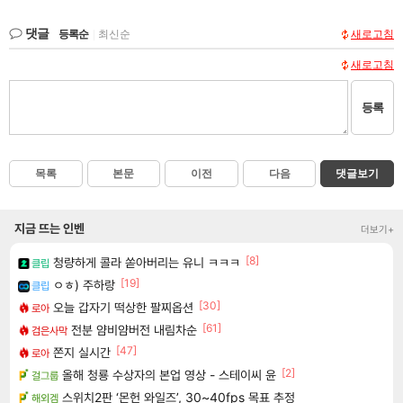
댓글
등록순
|
최신순
새로고침
새로고침
등록
목록
본문
이전
다음
댓글보기
지금 뜨는 인벤
더보기+
[8]
청량하게 콜라 쏟아버리는 유니 ㅋㅋㅋ
클립
[19]
ㅇㅎ) 주하랑
클립
[30]
오늘 갑자기 떡상한 팔찌옵션
로아
[61]
전분 얌비얌버전 내림차순
검은사막
[47]
쫀지 실시간
로아
[2]
올해 청룡 수상자의 본업 영상 - 스테이씨 윤
걸그룹
스위치2판 ‘몬헌 와일즈’, 30~40fps 목표 추정
해외겜