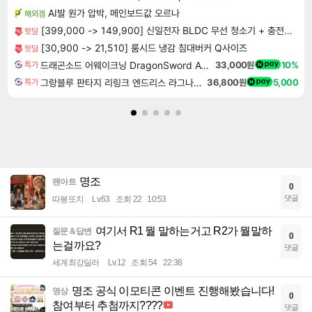
AI발 원가 압박, 메인보드값 오르나
해외겜
[399,000 -> 149,900] 신일전자 BLDC 무선 청소기 + 충전거치대
핫딜
[30,900 -> 21,510] 룸시드 냉감 침대버커 Q사이즈
핫딜
드래곤소드 어웨이크닝 DragonSword Awakening
33,000원
10%
특가
그랑블루 판타지 리링크 엔드리스 라그나로크 업그레이드 킷 Granblue Fantasy Relink Endless Ragnarok Upgrade Kit DLC
36,800원
5,000
특가
명조
팬아트
0
댓글
따봉또치
Lv.63
조회 22
10:53
여기서 R1 뭘 말하는거고 R2가 뭘말하
질문＆답변
0
는걸까요?
댓글
세계최강딜러
Lv.12
조회 54
22:38
명조 공식 이모티콘 이벤트 진행해봤습니다!
영상
0
참여부터 추첨까지????
댓글