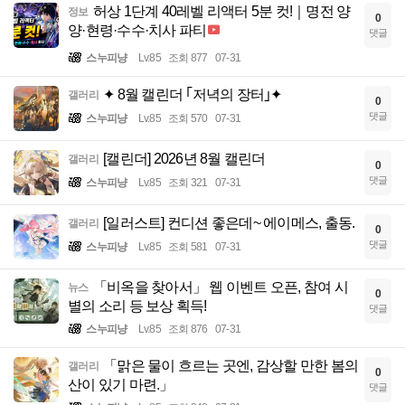
허상 1단계 40레벨 리액터 5분 컷!｜명전 양
정보
0
양·현령·수수·치사 파티
댓글
스누피냥
Lv.85
조회 877
07-31
✦ 8월 캘린더 ｢저녁의 장터｣✦
갤러리
0
댓글
스누피냥
Lv.85
조회 570
07-31
[캘린더] 2026년 8월 캘린더
갤러리
0
댓글
스누피냥
Lv.85
조회 321
07-31
[일러스트] 컨디션 좋은데~ 에이메스, 출동.
갤러리
0
댓글
스누피냥
Lv.85
조회 581
07-31
「비옥을 찾아서」 웹 이벤트 오픈, 참여 시
뉴스
0
별의 소리 등 보상 획득!
댓글
스누피냥
Lv.85
조회 876
07-31
「맑은 물이 흐르는 곳엔, 감상할 만한 봄의
갤러리
0
산이 있기 마련.」
댓글