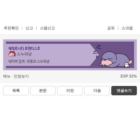
추천확인
신고
스팸신고
공유
스크랩
헤테로시티 로맨티스트
스누피냥
네이버 검색 : 유튜브 스누피냥
메뉴
인장보기
EXP 32%
목록
본문
이전
다음
댓글쓰기