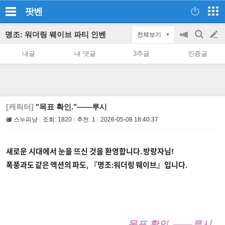
팟벤
명조: 워더링 웨이브 파티 인벤
전체보기
공
검
글
지
색
내글
내 댓글
3추글
인증글
on/off
쓰
기
[캐릭터]
"목표 확인."——루시
스누피냥
조회:
1820
추천:
1
2026-05-08 18:40:37
새로운 시대에서 눈을 뜨신 것을 환영합니다. 방랑자님!
폭풍과도 같은 액션의 파도, 『명조:워더링 웨이브』입니다.
목표 확인. ——루시