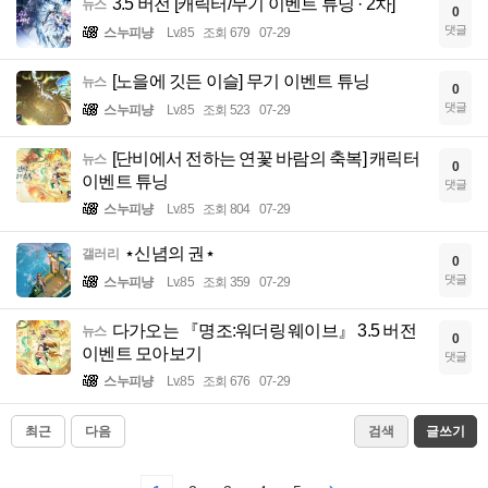
3.5 버전 [캐릭터/무기 이벤트 튜닝 · 2차]
뉴스
0
댓글
스누피냥
Lv.85
조회 679
07-29
[노을에 깃든 이슬] 무기 이벤트 튜닝
뉴스
0
댓글
스누피냥
Lv.85
조회 523
07-29
[단비에서 전하는 연꽃 바람의 축복] 캐릭터
뉴스
0
이벤트 튜닝
댓글
스누피냥
Lv.85
조회 804
07-29
⋆신념의 권⋆
갤러리
0
댓글
스누피냥
Lv.85
조회 359
07-29
다가오는 『명조:워더링 웨이브』 3.5 버전
뉴스
0
이벤트 모아보기
댓글
스누피냥
Lv.85
조회 676
07-29
최근
다음
검색
글쓰기