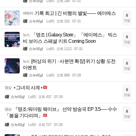
스누피냥
Lv.85
조회 248
07-31
기록 회고 | 긴 비행의 별빛—— 에이메스
캐릭터
0
댓글
스누피냥
Lv.85
조회 310
07-31
「명조 | Galaxy Store」 「에이메스」 빅스
뉴스
0
비 보이스 스페셜 키트 Coming Soon
댓글
스누피냥
Lv.85
조회 1122
07-31
[허상의 위기 · 사분면 확장] 위기 상황 도전
뉴스
0
이벤트
댓글
스누피냥
Lv.85
조회 899
07-29
⋆그녀의 사계⋆
영상
0
댓글
스누피냥
Lv.85
조회 437
07-29
『명조:워더링 웨이브』 선약 방송국 EP 3.5── 수수
영상
0
「봄을 기다리며」
댓글
스누피냥
Lv.85
조회 727
07-29