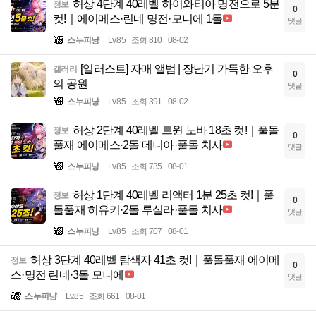
허상 4단계 40레벨 하이와티아 명전으로 5분
정보
0
컷!｜에이메스·린네 명전·모니에 1돌
댓글
스누피냥
Lv.85
조회 810
08-02
[일러스트] 자매 앨범 | 장난기 가득한 오후
갤러리
0
의 공원
댓글
스누피냥
Lv.85
조회 391
08-02
허상 2단계 40레벨 트윈 노바 18초 컷!｜풀돌
정보
0
풀재 에이메스·2돌 데니아·풀돌 치사
댓글
스누피냥
Lv.85
조회 735
08-01
허상 1단계 40레벨 리액터 1분 25초 컷!｜풀
정보
0
돌풀재 히유키·2돌 루실라·풀돌 치사
댓글
스누피냥
Lv.85
조회 707
08-01
허상 3단계 40레벨 탐색자 41초 컷!｜풀돌풀재 에이메
정보
0
스·명전 린네·3돌 모니에
댓글
스누피냥
Lv.85
조회 661
08-01