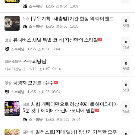
스누피냥
Lv.85
조회 54
18:09
[무무기획 · 새출발] 기간 한정 의뢰 이벤트
뉴스
0
댓글
스누피냥
Lv.85
조회 66
13:15
유니버스 채널 특별 코너 | 자신만의 스타일
영상
0
댓글
스누피냥
Lv.85
조회 61
12:04
스누피냥님
질문＆답변
0
댓글
세계최강딜러
Lv.12
조회 87
01:14
공명자 모먼트 | 수수
영상
0
댓글
스누피냥
Lv.85
조회 93
08-04
체험 캐릭터만으로 허상 40레벨 하이와티아
정보
0
5분 컷!｜에이메스·린네·모니에 명함
댓글
스누피냥
Lv.85
조회 291
08-04
[일러스트] 자매 앨범 | 장난기 가득한 오후
갤러리
0