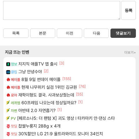
등록
목록
본문
이전
다음
댓글보기
지금 뜨는 인벤
더보기+
[3]
치지직 애플TV 앱 출시
정보
[2]
그냥 안녕수야
클립
[155]
8월 9일 썬데이 메이플
메이플
[76]
현재 나무위키 실검 1위인 김규원
메이플
[55]
재학이형도 결국. 사과보상줬는데
로아
[1]
60프레임 나오는데 정상일까요?
레퀴엠
[1]
아반테 2.0 자연흡기?
차벤
[페르소나5: 더 팬텀 X] 괴도 영상 l 타카마키 안·댄싱 스타
PV
찹쌀누룽지 288g x 4개
핫딜
30%할인! LG 21:9 울트라와이드 모니터 34인치
핫딜