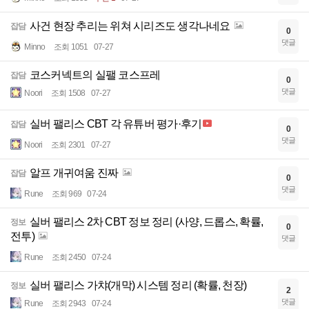
사건 현장 추리는 위쳐 시리즈도 생각나네요
잡담
0
댓글
Minno
조회 1051
07-27
코스커넥트의 실팰 코스프레
잡담
0
댓글
Noori
조회 1508
07-27
실버 팰리스 CBT 각 유튜버 평가·후기
잡담
0
댓글
Noori
조회 2301
07-27
알프 개귀여움 진짜
잡담
0
댓글
Rune
조회 969
07-24
실버 팰리스 2차 CBT 정보 정리 (사양, 드롭스, 확률,
정보
0
전투)
댓글
Rune
조회 2450
07-24
실버 팰리스 가챠(개막) 시스템 정리 (확률, 천장)
정보
2
댓글
Rune
조회 2943
07-24