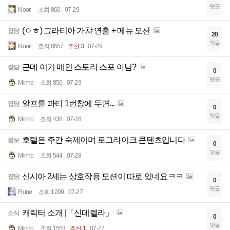
댓글
Noori
조회 860
07-29
(ㅇㅎ) 그라티아 가챠 연출 + 메뉴 모션
잡담
20
댓글
Noori
조회 8557
추천 3
07-29
근데 이거 메인 스토리 스포 아님?
잡담
0
댓글
Minno
조회 856
07-29
알프를 파티 1번창에 두면...
잡담
0
댓글
Minno
조회 438
07-28
호텔은 주간 숙제이며 로그라이크 콘텐츠입니다
정보
0
댓글
Minno
조회 544
07-28
신시아 2세는 상호작용 모션이 따로 있네요ㅋㅋ
잡담
0
댓글
Rune
조회 1299
07-27
캐릭터 소개 |「신데렐라」
소식
0
댓글
Minno
조회 1553
추천 1
07-27