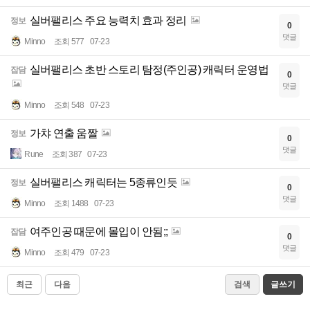
실버팰리스 주요 능력치 효과 정리
정보
0
댓글
Minno
조회 577
07-23
실버팰리스 초반 스토리 탐정(주인공) 캐릭터 운영법
잡담
0
댓글
Minno
조회 548
07-23
가챠 연출 움짤
정보
0
댓글
Rune
조회 387
07-23
실버팰리스 캐릭터는 5종류인듯
정보
0
댓글
Minno
조회 1488
07-23
여주인공 때문에 몰입이 안됨;;
잡담
0
댓글
Minno
조회 479
07-23
최근
다음
검색
글쓰기