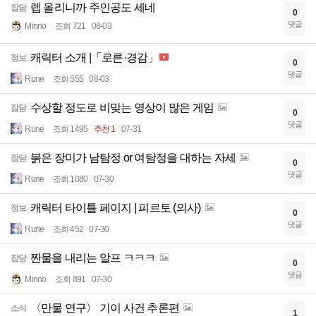
렙 올리니까 주인공도 세네
잡담
0
댓글
Minno
조회 721
08-03
캐릭터 소개 |「로른·경감」
정보
0
댓글
Rune
조회 555
08-03
수상할 정도로 비맞는 영상이 많은 게임
잡담
0
댓글
Rune
조회 1495
추천 1
07-31
붉은 장미가 남탐정 or 여탐정을 대하는 자세
잡담
0
댓글
Rune
조회 1080
07-30
캐릭터 타이틀 페이지 | 피르토 (의사)
정보
0
댓글
Rune
조회 452
07-30
짠물을 내리는 알프 ㅋㅋㅋ
잡담
0
댓글
Minno
조회 891
07-30
〈만물 연구〉 기이 사건 추론편
소식
1