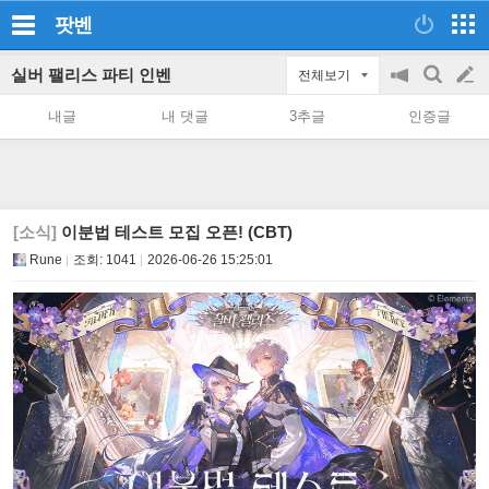
팟벤
실버 팰리스 파티 인벤
전체보기
공
검
글
지
색
내글
내 댓글
3추글
인증글
on/off
쓰
기
[소식]
이분법 테스트 모집 오픈! (CBT)
Rune
조회:
1041
2026-06-26 15:25:01