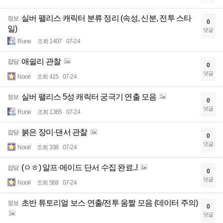
실버 팰리스 캐릭터 분류 정리 (속성, 신분, 전투 스타
정보
0
일)
댓글
Rune
조회 1407
07-24
애쉴리 관찰
잡담
0
댓글
Noori
조회 415
07-24
실버 팰리스 5성 캐릭터 궁극기 연출 모음
정보
0
댓글
Rune
조회 1365
07-24
붉은 장미·댄서 관찰
잡담
0
댓글
Noori
조회 338
07-24
(ㅇㅎ) 알프·메이드 단서 수집 완료..!
잡담
0
댓글
Noori
조회 569
07-24
초반 튜토리얼 보스 연출/전투 움짤 모음 (데이터 주의)
정보
0
댓글