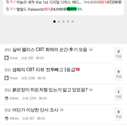
하늘의 궤적 the 1st 디지털 디럭스 에디션 Sora no Kiseki the 1st Digital Deluxe Edition
114,500원
50%
57,250원
특가
팰월드 Palworld
25%
24,000원
5%
특가
실버 팰리스 CBT 화제의 순간·후기 모음
잡담
0
댓글
Noori
조회 335
08-06
샘웨의 CBT 리뷰 '전투빼고 1등급'
잡담
0
댓글
Noori
조회 1290
08-03
붉은장미 히든처형 있는거 알고 있었음?
잡담
1
댓글
Minno
조회 1204
08-03
어딘가 이상한 단서 조사
잡담
0
댓글
Minno
조회 567
08-03