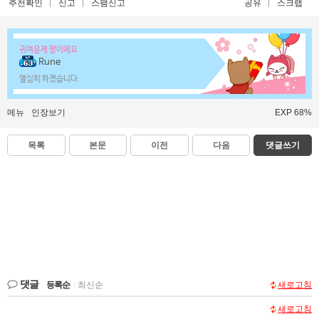
추천확인
신고
스팸신고
공유
스크랩
귀여운게 짱이에요
Rune
열심히 하겠습니다.
메뉴
인장보기
EXP 68%
목록
본문
이전
다음
댓글쓰기
댓글
등록순
|
최신순
새로고침
새로고침