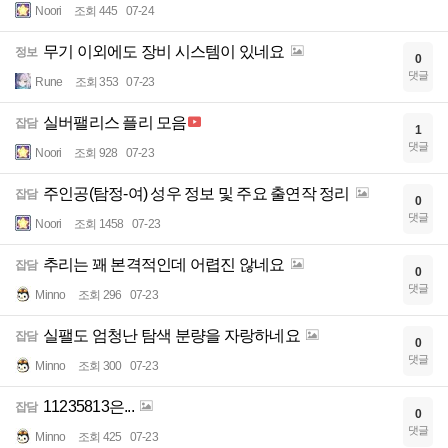
Noori
조회 445
07-24
무기 이외에도 장비 시스템이 있네요
정보
0
댓글
Rune
조회 353
07-23
실버팰리스 플리 모음
잡담
1
댓글
Noori
조회 928
07-23
주인공(탐정-여) 성우 정보 및 주요 출연작 정리
잡담
0
댓글
Noori
조회 1458
07-23
추리는 꽤 본격적인데 어렵진 않네요
잡담
0
댓글
Minno
조회 296
07-23
실팰도 엄청난 탐색 분량을 자랑하네요
잡담
0
댓글
Minno
조회 300
07-23
11235813은...
잡담
0
댓글
Minno
조회 425
07-23