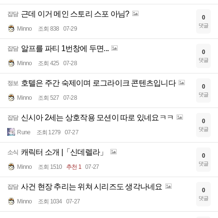
근데 이거 메인 스토리 스포 아님?
잡담
0
댓글
Minno
조회 838
07-29
알프를 파티 1번창에 두면...
잡담
0
댓글
Minno
조회 425
07-28
호텔은 주간 숙제이며 로그라이크 콘텐츠입니다
정보
0
댓글
Minno
조회 527
07-28
신시아 2세는 상호작용 모션이 따로 있네요ㅋㅋ
잡담
0
댓글
Rune
조회 1279
07-27
캐릭터 소개 |「신데렐라」
소식
0
댓글
Minno
조회 1510
추천 1
07-27
사건 현장 추리는 위쳐 시리즈도 생각나네요
잡담
0
댓글
Minno
조회 1034
07-27