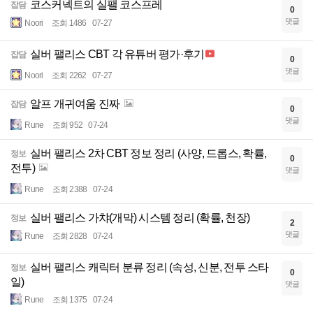
코스커넥트의 실팰 코스프레
잡담
0
댓글
Noori
조회 1486
07-27
실버 팰리스 CBT 각 유튜버 평가·후기
잡담
0
댓글
Noori
조회 2262
07-27
알프 개귀여움 진짜
잡담
0
댓글
Rune
조회 952
07-24
실버 팰리스 2차 CBT 정보 정리 (사양, 드롭스, 확률,
정보
0
전투)
댓글
Rune
조회 2388
07-24
실버 팰리스 가챠(개막) 시스템 정리 (확률, 천장)
정보
2
댓글
Rune
조회 2828
07-24
실버 팰리스 캐릭터 분류 정리 (속성, 신분, 전투 스타
정보
0
일)
댓글
Rune
조회 1375
07-24