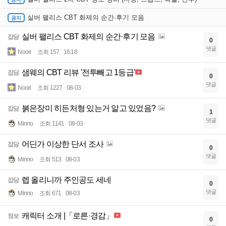
실버 팰리스 CBT 화제의 순간·후기 모음
실버 팰리스 CBT 화제의 순간·후기 모음
잡담
0
댓글
Noori
조회 157
16:18
샘웨의 CBT 리뷰 '전투빼고 1등급'
잡담
0
댓글
Noori
조회 1227
08-03
붉은장미 히든처형 있는거 알고 있었음?
잡담
1
댓글
Minno
조회 1141
08-03
어딘가 이상한 단서 조사
잡담
0
댓글
Minno
조회 513
08-03
렙 올리니까 주인공도 세네
잡담
0
댓글
Minno
조회 671
08-03
캐릭터 소개 |「로른·경감」
정보
0