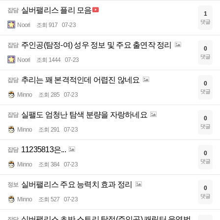
실버팰리스 플리 모음
잡담
1
댓글
Noori
조회 917
07-23
주인공(탐정-여) 성우 정보 및 주요 출연작 정리
잡담
0
댓글
Noori
조회 1444
07-23
추리는 꽤 본격적인데 어렵진 않네요
잡담
0
댓글
Minno
조회 285
07-23
실팰도 엄청난 탐색 분량을 자랑하네요
잡담
0
댓글
Minno
조회 291
07-23
11235813은...
잡담
0
댓글
Minno
조회 384
07-23
실버팰리스 주요 능력치 효과 정리
정보
0
댓글
Minno
조회 527
07-23
실버팰리스 초반 스토리 탐정(주인공) 캐릭터 운영법
잡담