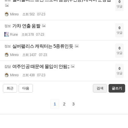
0
댓글
Minno
조회 502
07-23
가챠 연출 움짤
정보
0
댓글
Rune
조회 378
07-23
실버팰리스 캐릭터는 5종류인듯
정보
0
댓글
Minno
조회 1437
07-23
여주인공 때문에 몰입이 안됨;;
잡담
0
댓글
Minno
조회 438
07-23
최근
다음
검색
글쓰기
1
2
3