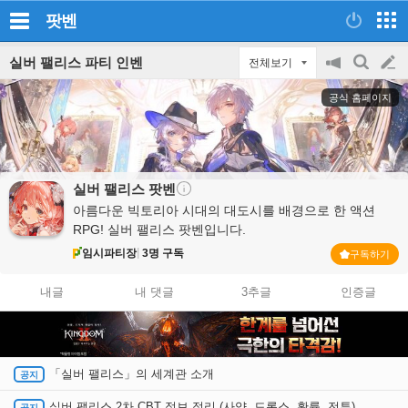
팟벤
실버 팰리스 파티 인벤
전체보기
공
검
글
지
색
공식 홈페이지
on/off
쓰
기
실버 팰리스
팟벤
아름다운 빅토리아 시대의 대도시를 배경으로 한 액션
RPG! 실버 팰리스 팟벤입니다.
임시파티장
3명 구독
구독하기
내글
내 댓글
3추글
인증글
「실버 팰리스」의 세계관 소개
실버 팰리스 2차 CBT 정보 정리 (사양, 드롭스, 확률, 전투)