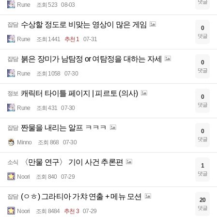
댓글
Rune
조회 523
08-03
수상할 정도로 비맞는 영상이 많은 게임
잡담
0
댓글
Rune
조회 1441
추천 1
07-31
붉은 장미가 남탐정 or 여탐정을 대하는 자세
잡담
0
댓글
Rune
조회 1058
07-30
캐릭터 타이틀 페이지 | 피르토 (의사)
정보
0
댓글
Rune
조회 431
07-30
짠물을 내리는 알프 ㅋㅋㅋ
잡담
0
댓글
Minno
조회 868
07-30
〈만물 연구〉 기이 사건 추론편
소식
1
댓글
Noori
조회 840
07-29
(ㅇㅎ) 그라티아 가챠 연출 + 메뉴 모션
잡담
20
댓글
Noori
조회 8484
추천 3
07-29