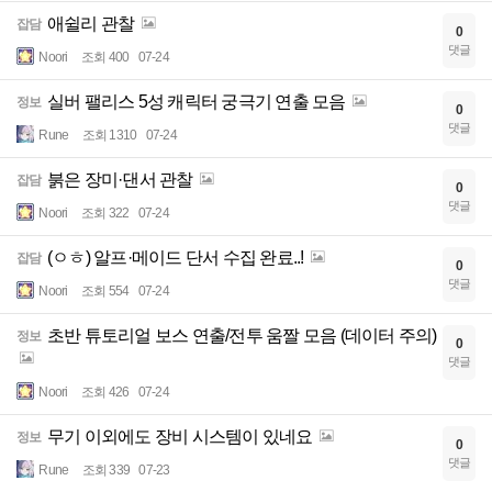
애쉴리 관찰
잡담
0
댓글
Noori
조회 400
07-24
실버 팰리스 5성 캐릭터 궁극기 연출 모음
정보
0
댓글
Rune
조회 1310
07-24
붉은 장미·댄서 관찰
잡담
0
댓글
Noori
조회 322
07-24
(ㅇㅎ) 알프·메이드 단서 수집 완료..!
잡담
0
댓글
Noori
조회 554
07-24
초반 튜토리얼 보스 연출/전투 움짤 모음 (데이터 주의)
정보
0
댓글
Noori
조회 426
07-24
무기 이외에도 장비 시스템이 있네요
정보
0
댓글
Rune
조회 339
07-23