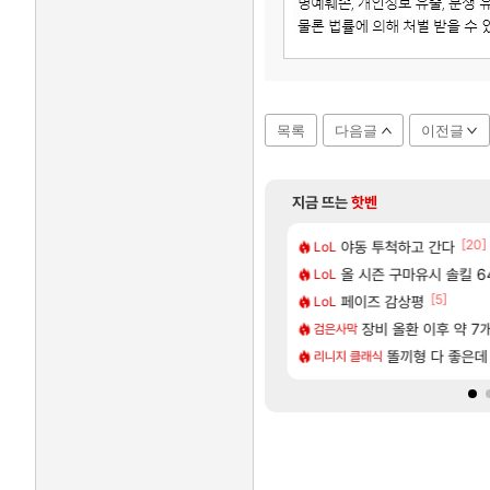
목록
다음글
이전글
지금 뜨는
핫벤
[75]
[1]
[20]
여행을 다녀왔습니다.
니다
야동 투척하고 간다
중국 CXMT, D램 매출 
해외겜
LoL
[3]
[7]
화 아시는 분 계신가요
애니메이션 영웅 시네마틱
올 시즌 구마유시 솔킬 64
리싱크드 1.06 패치노트
리싱크드
LoL
[69]
[5]
해수욕장
튀 ㄷㄷ..
페이즈 감상평
메모리 3사, 2027년 
해외겜
LoL
[1]
곳이 많은것 같습니다
 찾았다
아사쿠라 마이 성우 정
장비 올환 이후 약 7
아스오라
검은사막
[235]
 쓰는 인방 하꼬 스트리머 박제합니다.
압박, 메인보드값 오르나
아스오라 성우 정보 및
똘끼형 다 좋은데 해외작
아스오라
리니지 클래식