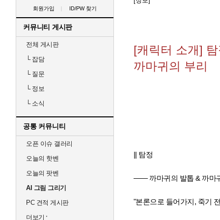
[정보]
회원가입
ID/PW 찾기
커뮤니티 게시판
전체 게시판
[캐릭터 소개] 
└
잡담
까마귀의 부리
└
질문
└
정보
└
소식
공통 커뮤니티
오픈 이슈 갤러리
|| 탐정
오늘의 핫벤
오늘의 팟벤
—— 까마귀의 발톱 & 까마
AI 그림 그리기
"본론으로 들어가지, 죽기 전
PC 견적 게시판
더보기