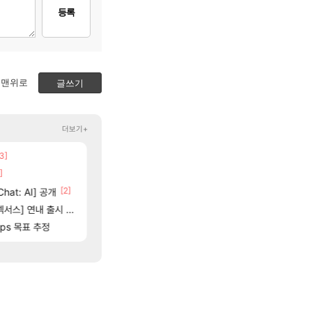
등록
맨위로
글쓰기
더보기+
3]
[75]
[1]
7년만에 가족여행을 다녀왔습니다.
크로체 따왔습니다
여행
로아
]
[3]
[7]
혹시 이 만화 아시는 분 계신가요
D.Mon 애니메이션 영웅 시네마틱
애니클립
오버워치
[11]
[2]
[69]
hat: AI] 공개
비분들!
동해바다 추암해수욕장
부산 헌혈 먹튀 ㄷㄷ..
여행
메이플
06]
[1]
스] 연내 출시 예정
국내에도 이쁜곳이 많은것 같습니다
페이즈 영애짤 찾았다
여행
LoL
[84]
fps 목표 추정
고양이를 도구로 쓰는 인방 하꼬 스트리머 박제합니
AI발 원가 압박, 메인보드값 오르나
해외겜
로아