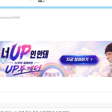
1
oard/party/6546/5