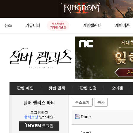
로스트아크
뉴스
커뮤니티
게임캘린더
게이머존
기대평 이벤트
팟벤 메인
팟벤 검색
팟벤 신청
오이갤
실버 팰리스 파티
주소보기
복사
로그인하고
Rune
출석보상
받으세요!
로그인