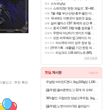
스누피냥님
명조
스위치2판 ‘몬헌 와일즈’, 30~40fps 목표 추정
해외겜
7월~8월 부산-단양-충주-울진 다녀왔어요~
여행
국내에도 이쁜곳이 많은것 같습니다
여행
실버 팰리스 CBT 화제의 순간·후기 모음
실팰
중국 CXMT, D램 매출 점유율 7%…글로벌 4위로 부상
해외겜
무한대 아난타가 넷이즈 어플 달력에 일정 등록
섭컬겜
모든 바우에라 업그레이드 아이템 획득 위치 공략 (89개)
비스트
아사쿠라 마이 성우 정보 및 주요 필모
아스오라
[무무기획 · 새출발] 기간 한정 의뢰 이벤트
명조
리싱크드 1.06 패치노트 (8/5)
리싱크드
새로고침
핫딜
게시판
더보기+
무설탕 비타민C캔디 1kg (100g당 1,190원)
스팸신고
추천 확인
[풀무원] 올바른핫도그 32개 외 모짜/탱글/체다 골라담기
39%할인 구첩반찬 양념고추무침, 1kg, 1개
[풀무원] 노엣지피자 5판 골라담기