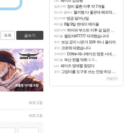
페이즈 감상평
LoL
장비 올환 이후 약 7개월
검은사막
똘끼형 다 좋은데 해외작업장 도와주는 짓은 좀 아니지않냐?
리니지 클래식
방금 일어난일
리니지M
8월 9일 썬데이 메이플
메이플
하이퍼 부스트 이후 길 잃은 뉴비분들!
검은사막
목록
글쓰기
챌린저#77777 저격했습니다!
메이플
보상 공지 나온거 10추 하니 올리자
로아
크로체 따왔습니다
로아
D.Mon 애니메이션 영웅 시네마틱
오버워치
부산 헌혈 먹튀 ㄷㄷ..
메이플
페이즈 영애짤 찾았다
LoL
고양이를 도구로 쓰는 인방 하꼬 스트리머 박제합니다.
로아
더보기+
새로고침
새로고침