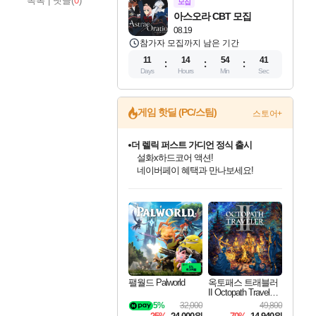
목록
|
댓글(
0
)
모집
아스오라 CBT 모집
08.19
참가자 모집까지 남은 기간
11
14
54
40
Days
Hours
Min
Sec
게임 핫딜 (PC/스팀)
스토어+
더 렐릭 퍼스트 가디언 정식 출시
설화x하드코어 액션!
네이버페이 혜택과 만나보세요!
인벤게임즈 8월 특별 할인!
드래곤소드: 어웨이크닝 입점!
문명 7 특별 할인!
마블 투혼 파이팅 소울즈 정식출시!
귀무자: 검의 길 예약 판매 중!
비스트 오브 리인카네이션 정식 출시!
커세어 코브 출시 기념 할인!
베데스다 40주년 기념 할인 중!
캡콤 프렌차이즈 할인 진행 중!
캡콤 일부 상품 상시 할인
스타워즈 은하계 레이서
로블록스 기프트 카드 공식 입점
인기 퍼블리셔 모음!
스팀으로 만나는 드래곤소드!
조선&고려 DLC 출시 예정
마블 히어로 총 출동&화려한 격투!
10% 할인과
게임프릭 신작 IP
해적'섬'을 발전시키자!
베데스다의 명작들을
몬헌, 바하 등 인기 IP를
몬헌 와일즈 & 드래곤즈 도그마2
인벤게임즈에서 10% 추가 적립
Robux를 가장 안전하고
최대 90% 할인가를 만나보세요!
네이버혜택과 함께 만나보세요!
50%할인&추가 적립까지!
네이버 포인트 혜택까지!
이니&베니 혜택까지!
네이버 혜택가와 함께 예약하세요!
할인&네이버혜택으로 만나보세요!
40주년 프로모션으로 만나보세요!
할인가에 만나보세요!
일부 에디션 상시 할인!
혜택으로 예약 판매 중
편안하게 충전하세요
팰월드 Palworld
옥토패스 트래블러
II Octopath Traveler I
I
5%
32,000
49,800