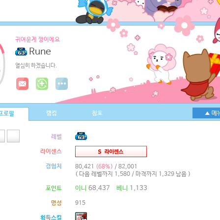
귀여운게 짱이에요
Rune
열심히 하겠습니다.
랭킹
칭호
프로필
레벨
라이센스
경험치
80,421
(68%)
/ 82,001
( 다음 레벨까지 1,580 / 마격까지 1,329 남음 )
이니
68,437
베니
1,133
포인트
명성
915
획득스킬