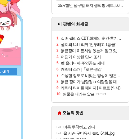
35%할인 달구벌 돼지 생막창 세트, 500g, 2봉
이 팟벤의 화제글
1
실버 팰리스 CBT 화제의 순간·후기 모음
2
샘웨의 CBT 리뷰 '전투빼고 1등급'
3
붉은장미 히든처형 있는거 알고 있었음?
4
어딘가 이상한 단서 조사
5
렙 올리니까 주인공도 세네
6
캐릭터 소개 |「로른·경감」
7
수상할 정도로 비맞는 영상이 많은 게임
8
붉은 장미가 남탐정 or 여탐정을 대하는 자세
9
캐릭터 타이틀 페이지 | 피르토 (의사)
10
짠물을 내리는 알프 ㅋㅋㅋ
오늘의 핫벤
야동 투척하고 간다
LoL
올 시즌 구마유시 솔킬 64회..jpg
LoL