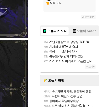
5000이니
새로고침
오늘의 치지직
오늘의 SOOP
26년 7월 팔로우 상승량 TOP 30 - 월간 치지직
잡담
치지직 애플TV 앱 출시
정보
룩삼 니니 초대석 안내
정보
봉누도2 두 번째 티저 - 일상
클립
2026 치지직 이리대회 오픈컵 안내
정보
더보기+
오늘의 팟벤
FF7 외전 세계관, 완결편에 집결
해외겜
무한대 아난타 전투 장면
섭컬겜
동해바다 추암해수욕장
여행
모든 성소 위치 공략 (40개) - 귀환한 영혼 도전과제
비스트