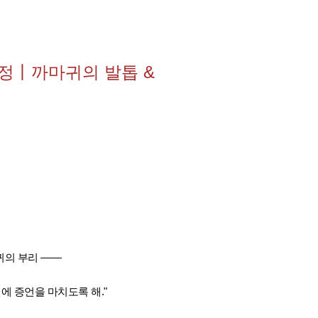
탐정丨까마귀의 발톱 &
귀의 부리 ——
에 증언을 마치도록 해."