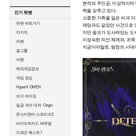
본작의 주인공, 이성적이며 
력을 갖추고 있다.
인기 팟벤
소중한 가족을 잃은 비극 이
팟벤 바로가기
재앙과도 같았던 사건으로 인
지만 음모가 도사려있는 도
치지직
미성숙한 치안 체계와, 귀족
차벤
지금이야말로, 탐정의 시대다
걸그룹
여행
해외게임정보
게임 영상
HyperX OMEN
브이 라이징
일곱 개의 대죄: Origin
몬스터헌터 스토리즈3
바이오하자드 레퀴엠
드래곤 퀘스트7