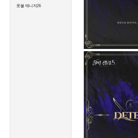
풋볼 매니저26