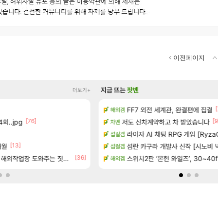
이전페이지
지금 뜨는
팟벤
더보기+
[1]
[14]
[
점유율 7%…글로벌 4위로 부상
FF7 외전 세계관, 완결편에 집결
방금 일어난일
해외겜
리니지M
[76]
[154]
[9
회..jpg
 (8/5)
저도 신차계약하고 차 받았습니다
8월 9일 썬데이 메이플
차벤
메이플
생산분 완판?
라이자 AI 채팅 RPG 게임 [RyzaC
하이퍼 부스트 이후 길 잃은 뉴
섭컬겜
검은사막
[13]
[1
보 및 주요 필모
개월
섬란 카구라 개발사 신작 [시노비 넥서
챌린저#77777 저격했습니다!
섭컬겜
메이플
[36]
 출연작 모음
업장 도와주는 짓은 좀 아니지않냐?
보상 공지 나온거 10추 하니 올리자
스위치2판 ‘몬헌 와일즈’, 30~40
해외겜
로아