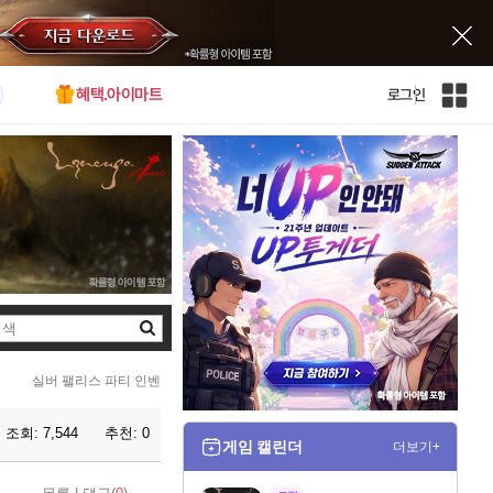
혜택.아이마트
로그인
인
벤
전
체
사
이
트
맵
검
색
실버 팰리스 파티 인벤
조회:
7,544
추천:
0
게임 캘린더
더보기+