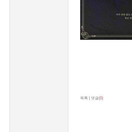
목록
|
댓글(
0
)