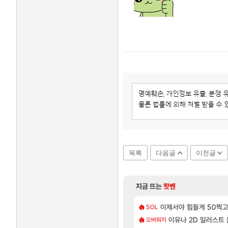
목록
다음글
이전글
지금 뜨는
핫벤
[55]
 부자 아니였음??
나 성우 정보 및 주요 필모
이제서야 힘들게 50찍고 
모든 엘리트 골렘 위치 공
비스트
SOL
[1]
[86]
남해 독일마을
으로 삐져서 매주 수로 10만점 치고있으면 ㅋㅋ
카가미하라 하루 성우 
이유나 2D 일러스트
아스오라
오버워치