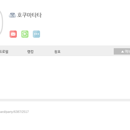
호쿠마타타
프로필
랭킹
칭호
oard/party/6387/2517