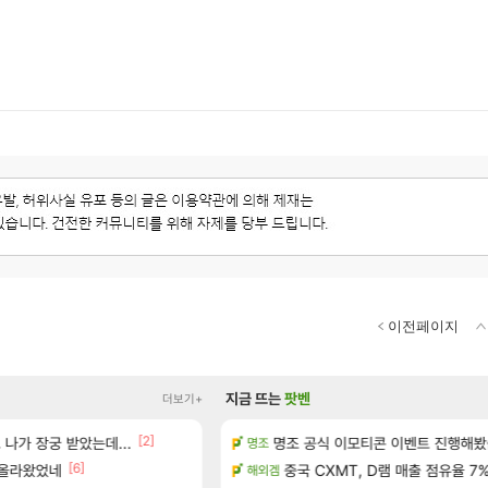
이전페이지
지금 뜨는
팟벤
더보기+
[2]
나가 장궁 받았는데...
략 (30개) - 방랑 결투가
명조 공식 이모티콘 이벤트 진행해봤습니다! 참
베라서버 1위길드 내 대규모 인원이
명조
메이플
[6]
[49]
정보 및 주요 필모
 올라왔었네
중국 CXMT, D램 매출 점유율 7%…
ㅇㅂ)진짜 개웃기네 ㅋㅋ
해외겜
메이플