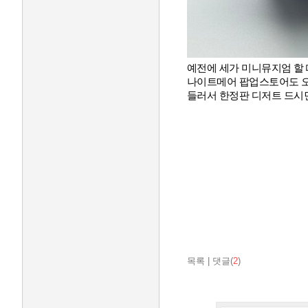
예전에 세가 미니뮤지엄 할 
나이트메어 팝업스토어도 
들러서 한정판 디저트 드시면
목록
|
댓글(
2
)