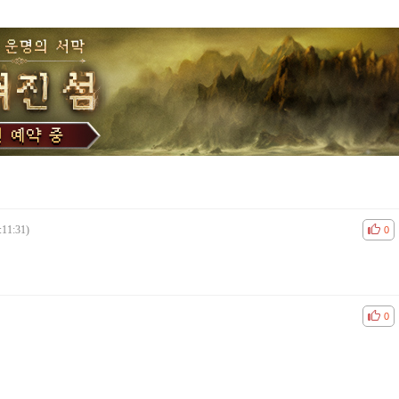
:11:31)
공감
비공
0
공감
비공
0