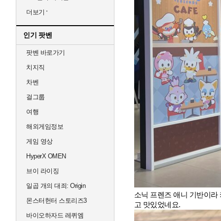
더보기
인기 팟벤
팟벤 바로가기
치지직
차벤
걸그룹
여행
해외게임정보
게임 영상
HyperX OMEN
브이 라이징
일곱 개의 대죄: Origin
소닉 프렌즈 애니 기반이라 
몬스터헌터 스토리즈3
고 맛있었네요. 
바이오하자드 레퀴엠