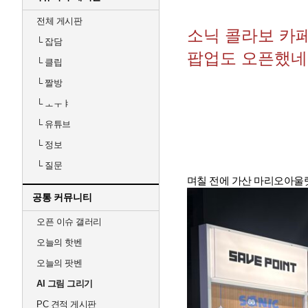
전체 게시판
소닉 콜라보 카페
└
잡담
팝업도 오픈했
└
클립
└
짤방
└
ㅗㅜㅑ
└
유튜브
└
정보
└
질문
며칠 전에 가산 마리오아울
공통 커뮤니티
오픈 이슈 갤러리
오늘의 핫벤
오늘의 팟벤
AI 그림 그리기
PC 견적 게시판