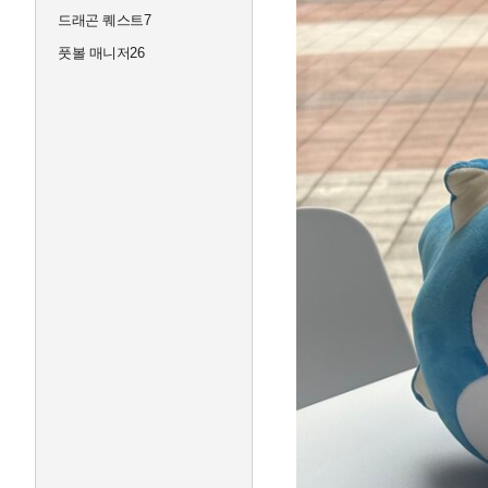
드래곤 퀘스트7
풋볼 매니저26