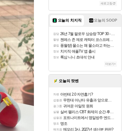
새로고침
오늘의 치지직
오늘의 SOOP
26년 7월 팔로우 상승량 TOP 30 - 월간 치지직
잡담
젠레스 존 제로 캐릭터 코스프레한 꽁주
짤방
풍월량) 물소는 왜 물소라고 하는거야? 아! 그만 ㅋㅋ
클립
치지직 애플TV 앱 출시
정보
룩삼 니니 초대석 안내
정보
더보기+
오늘의 팟벤
아반테 2.0 자연흡기?
차벤
무한대 아난타 유출과 앞으로의 예상 (루머)
섭컬겜
귀여운 아일릿 원희
걸그룹
실버 팰리스 CBT 화제의 순간·후기 모음
실팰
포트나이트에서 명일방주 엔드필드 [펠리카] 판매 예정
섭컬겜
명조
명조
메모리 3사, 2027년 생산분 완판?
해외겜