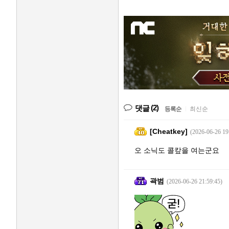
(2)
댓글
등록순
|
최신순
[Cheatkey]
(2026-06-26 19
오 소닉도 콜캎을 여는군요
곽범
(2026-06-26 21:59:45)