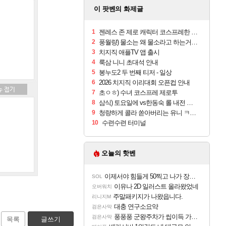
이 팟벤의 화제글
1
젠레스 존 제로 캐릭터 코스프레한 꽁주
2
풍월량) 물소는 왜 물소라고 하는거야? 아! 그만 ㅋㅋ
3
치지직 애플TV 앱 출시
4
룩삼 니니 초대석 안내
5
봉누도2 두 번째 티저 - 일상
6
2026 치지직 이리대회 오픈컵 안내
7
초ㅇㅎ) 수녀 코스프레 제로투
8
삼식) 토요일에 vs한동숙 롤 내전 예정
9
청량하게 콜라 쏟아버리는 유니 ㅋㅋㅋ
10
수련수련 터미널
오늘의 핫벤
이제서야 힘들게 50찍고 나가 장궁 받았는데...
SOL
이유나 2D 일러스트 올라왔었네
오버워치
주말패키지가 나왔읍니다.
리니지M
대충 연구소요약
검은사막
풍풍풍 군왕주차가 씹이득 가성비라고 ????
검은사막
목록
글쓰기