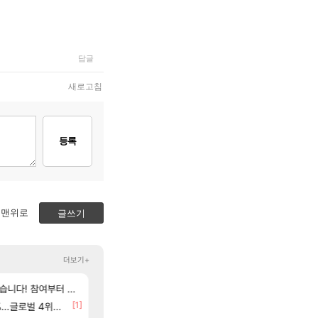
답글
새로고침
등록
맨위로
글쓰기
더보기+
[254]
[55]
여부터 추첨까지????
탈종용 추정사건
후닝 780억 부자 아니였음??
아키츠 아키나 성우 정보 및 주요 필모
아스오라
메이플
[1]
[1]
글로벌 4위로 부상
[여행_국내] 남해 독일마을
환산 13만 스펙으로 삐져서 매주 수로 10만점 치고있으면 
여행
메이플