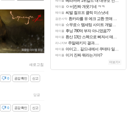
베라서버 1위길드 내 대규모 인원이탈종용 추정사건
메이플
ㅇㅂ)진짜 개웃기네 ㅋㅋ
메이플
씨발 컬프프 클릭 미스낫네
메이플
환카라를 유 에크 교환 쪼매 서운함..
검은사막
☆무료☆ 템세팅 사이트 개발자입니다
메이플
후닝 780억 부자 아니였음??
메이플
환산 13만 스펙으로 삐져서 매주 수로 10만점 치고있으면 ㅋㅋ
메이플
주말패키지 결과.....
리니지M
아이고... 길드내에서 쿠데타 일어났네
메이플
이거 진짜 뭐라는거야?
메이플
더보기+
새로고침
감
0
공감 확인
신고
답글
감
0
공감 확인
신고