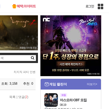
혜택.아이마트
로그인
인
벤
전
체
사
이
트
맵
검
색
치지직 파티 인벤
조회:
3,158
추천:
0
게임 캘린더
더보기+
모집
목록
|
댓글(
2
)
아스오라 CBT 모집
08.19