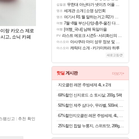
무한대 아난타가 넷이즈 어플 달력에 일정 등록
섭컬겜
세계관 소개 | 소명 상인회
명조
여기서 R1 뭘 말하는거고 R2가 뭘말하는걸까요?
명조
7월~8월 부산-단양-충주-울진 다녀왔어요~
여행
[여행_국내] 남해 독일마을
여행
이랑 카오스 제로 
라스트 에포크 시즌5 - 서리화신의 분노 티저
PV
시고, 
소닉 카페 
아사쿠라 마이 성우 정보 및 주요 필모
아스오라
캐릭터 소개 - 카가미하라 하루
아스오라
새로고침
핫딜
게시판
더보기+
지오클린 레몬 주방세제 4L x 2개
69%할인 산지로드 소 토시살, 200g, 5팩
50%할인 제주 삼다수, 무라벨, 500ml, 40개
67%할안지오클린 레몬 주방세제, 4L, 2개
스팸신고
추천 확인
25%할인 찹쌀 누룽지, 스위트맛, 288g, 4개