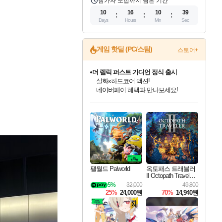
참가자 모집까지 남은 기간
10
16
10
37
Days
Hours
Min
Sec
게임 핫딜 (PC/스팀)
스토어+
더 렐릭 퍼스트 가디언 정식 출시
설화x하드코어 액션!
네이버페이 혜택과 만나보세요!
인벤게임즈 8월 특별 할인!
드래곤소드: 어웨이크닝 입점!
문명 7 특별 할인!
마블 투혼 파이팅 소울즈 정식출시!
귀무자: 검의 길 예약 판매 중!
비스트 오브 리인카네이션 정식 출시!
커세어 코브 출시 기념 할인!
베데스다 40주년 기념 할인 중!
캡콤 프렌차이즈 할인 진행 중!
캡콤 일부 상품 상시 할인
스타워즈 은하계 레이서
로블록스 기프트 카드 공식 입점
인기 퍼블리셔 모음!
스팀으로 만나는 드래곤소드!
조선&고려 DLC 출시 예정
마블 히어로 총 출동&화려한 격투!
10% 할인과
게임프릭 신작 IP
해적'섬'을 발전시키자!
베데스다의 명작들을
몬헌, 바하 등 인기 IP를
몬헌 와일즈 & 드래곤즈 도그마2
인벤게임즈에서 10% 추가 적립
Robux를 가장 안전하고
최대 90% 할인가를 만나보세요!
네이버혜택과 함께 만나보세요!
50%할인&추가 적립까지!
네이버 포인트 혜택까지!
이니&베니 혜택까지!
네이버 혜택가와 함께 예약하세요!
할인&네이버혜택으로 만나보세요!
40주년 프로모션으로 만나보세요!
할인가에 만나보세요!
일부 에디션 상시 할인!
혜택으로 예약 판매 중
편안하게 충전하세요
팰월드 Palworld
옥토패스 트래블러
II Octopath Traveler I
I
5%
32,000
49,800
25%
24,000원
70%
14,940원