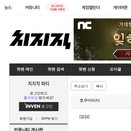
로스트아크
뉴스
커뮤니티
게임캘린더
게이머존
기대평 이벤트
팟벤 메인
팟벤 검색
팟벤 신청
오이갤
치지직 파티
주소보기
복사
로그인하고
출석보상
받으세요!
호쿠마타타
로그인
[잡담]
회원가입
ID/PW 찾기
커뮤니티 게시판