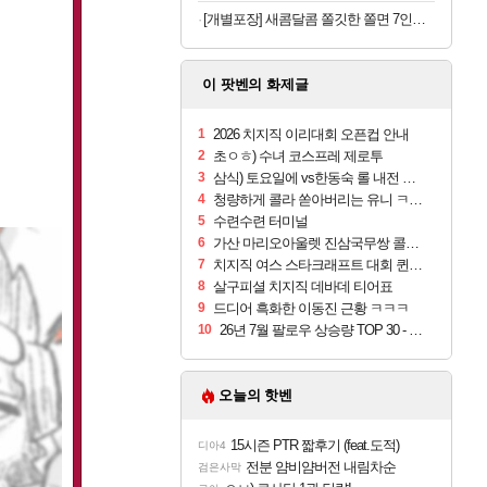
[개별포장] 새콤달콤 쫄깃한 쫄면 7인분(면 200g 7봉+소스 50g 7봉)
이 팟벤의 화제글
1
2026 치지직 이리대회 오픈컵 안내
2
초ㅇㅎ) 수녀 코스프레 제로투
3
삼식) 토요일에 vs한동숙 롤 내전 예정
4
청량하게 콜라 쏟아버리는 유니 ㅋㅋㅋ
5
수련수련 터미널
6
가산 마리오아울렛 진삼국무쌍 콜라보카페 후기
7
치지직 여스 스타크래프트 대회 퀸전 시즌2 정보
8
살구피셜 치지직 데바데 티어표
9
드디어 흑화한 이동진 근황 ㅋㅋㅋ
10
26년 7월 팔로우 상승량 TOP 30 - 월간 치지직
오늘의 핫벤
15시즌 PTR 짧후기 (feat.도적)
디아4
전분 얌비얌버전 내림차순
검은사막