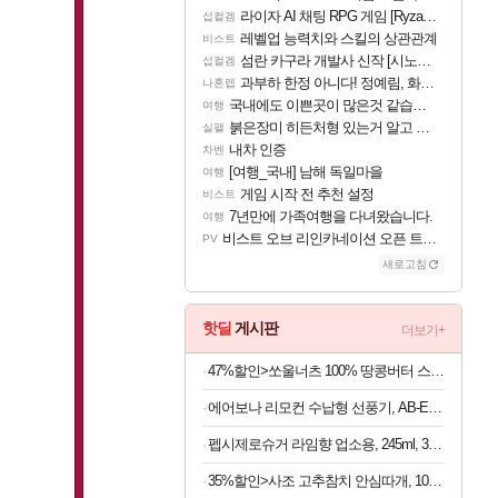
라이자 AI 채팅 RPG 게임 [RyzaChat: AI] 공개
섭컬겜
레벨업 능력치와 스킬의 상관관계
비스트
섬란 카구라 개발사 신작 [시노비 넥서스] 연내 출시 예정
섭컬겜
과부하 한정 아니다! 정예림, 화속성 서포터 세대 교체
나혼렙
국내에도 이쁜곳이 많은것 같습니다
여행
붉은장미 히든처형 있는거 알고 있었음?
실팰
내차 인증
차벤
[여행_국내] 남해 독일마을
여행
게임 시작 전 추천 설정
비스트
7년만에 가족여행을 다녀왔습니다.
여행
비스트 오브 리인카네이션 오픈 트레일러
PV
새로고침
핫딜
게시판
더보기+
47%할인>쏘울너츠 100% 땅콩버터 스무스, 500g, 2개
에어보나 리모컨 수납형 선풍기, AB-E500FF, 1개
펩시제로슈거 라임향 업소용, 245ml, 30개
35%할인>사조 고추참치 안심따개, 100g, 10개