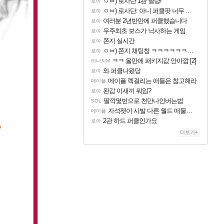
ㅇㅂ) 로사단 1관 딜량!
로아
ㅇㅂ) 로사단: 아니 퍼클팟 너무 심하네 예의가 없어(?)
로아
여러분 2년반만에 퍼클했습니다
로아
우주최초 보스가 낙사하는 게임
로아
쫀지 실시간
로아
ㅇㅂ) 쫀지 채팅창 ㅋㅋㅋㅋㅋㅋㅋㅋㅋㅋㅋ
로아
ㅋㅋ 올만에 패키지값 안아깝 [2]
리니지M
와 퍼클나왔당
로아
메이플 렉걸리는 애들은 참고해라
메이플
완갑 이새끼 뭐임?
로아
딸깍몇번으로 천만나인버는법
SOL
자석펫이 시발 다른 월드 매물이 183억인데 우리 월드 걸 207억에 처올리면 관세 내고 183억짜릴 사지 시발놈아 관세 없이 사려고 검색했더니 관세 붙인 가격으로 팔고 있으면 좋다고 사겠냐 개놈새끼야
메이플
2관 하드 퍼클인가요
로아
더보기+