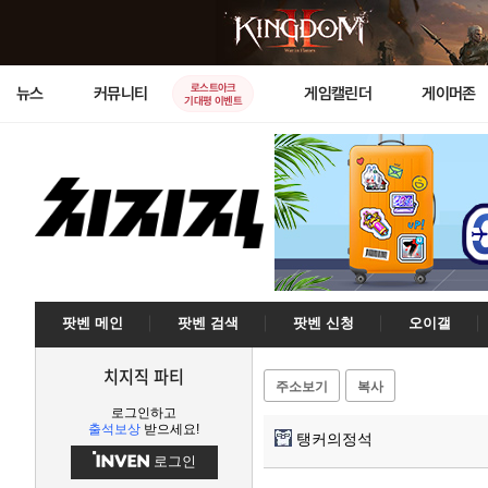
로스트아크
뉴스
커뮤니티
게임캘린더
게이머존
기대평 이벤트
팟벤 메인
팟벤 검색
팟벤 신청
오이갤
치지직 파티
주소보기
복사
로그인하고
출석보상
받으세요!
탱커의정석
로그인