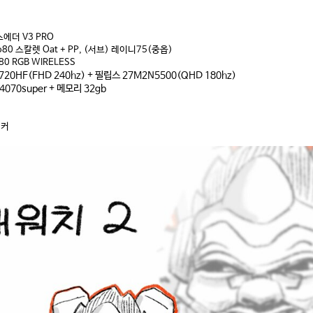
에더 V3 PRO
o80 스칼렛 Oat + PP, (서브) 레이니75(중옵)
0 RGB WIRELESS
20HF(FHD 240hz) + 필립스 27M2N5500(QHD 180hz)
 4070super + 메모리 32gb
탱커