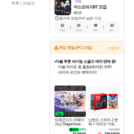
모집
목록
|
댓글(
1
)
아스오라 CBT 모집
08.19
참가자 모집까지 남은 기간
12
21
38
21
Days
Hours
Min
Sec
마블 투혼 파이팅 소울즈 예약 판매 중!
게임 핫딜 (PC/스팀)
스토어+
마블 히어로 총 출동&화려한 격투!
네이버 포인트 혜택까지!
캡콤 프렌차이즈 할인 진행 중!
몬헌, 바하 등 인기 IP를
할인가에 만나보세요!
드래곤소드: 어웨이크닝 입점!
문명 7 특별 할인!
귀무자: 검의 길 예약 판매 중!
비스트 오브 리인카네이션 정식 출시!
커세어 코브 출시 기념 할인!
더 렐릭 퍼스트 가디언 정식 출시
베데스다 40주년 기념 할인 중!
캡콤 일부 상품 상시 할인
스타워즈 은하계 레이서
로블록스 기프트 카드 공식 입점
스팀으로 만나는 드래곤소드!
조선&고려 DLC 출시 예정
10% 할인과
게임프릭 신작 IP
해적'섬'을 발전시키자!
설화x하드코어 액션!
베데스다의 명작들을
몬헌 와일즈 & 드래곤즈 도그마2
인벤게임즈에서 10% 추가 적립
Robux를 가장 안전하고
네이버혜택과 함께 만나보세요!
50%할인&추가 적립까지!
이니&베니 혜택까지!
네이버 혜택가와 함께 예약하세요!
할인&네이버혜택으로 만나보세요!
네이버페이 혜택과 만나보세요!
40주년 프로모션으로 만나보세요!
일부 에디션 상시 할인!
혜택으로 예약 판매 중
편안하게 충전하세요
드래곤소드 어웨이
닌텐도 스위치 2 본
크닝 DragonSword A
체 + 마리오 카트 월
wakening
드
10%
746,000