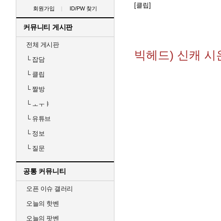
[클립]
회원가입
ID/PW 찾기
커뮤니티 게시판
전체 게시판
빅헤드) 신캐 
└
잡담
└
클립
└
짤방
└
ㅗㅜㅑ
└
유튜브
└
정보
└
질문
공통 커뮤니티
오픈 이슈 갤러리
오늘의 핫벤
오늘의 팟벤