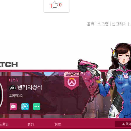
0
공유
스크랩
신고하기
대적자
탱커의정석
오버워치2
프로필
랭킹
칭호