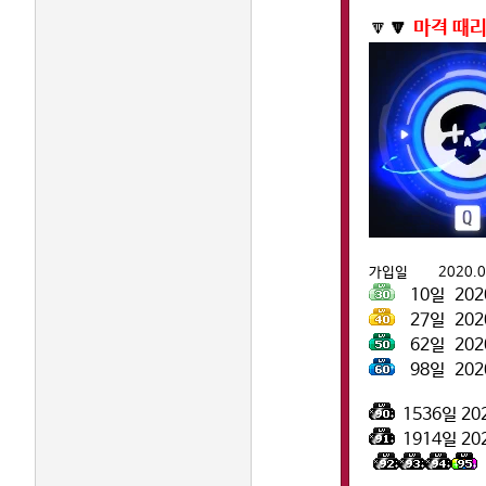
🔽
🔽
마격 때리
모두
가입일 2020.08
10일 2
27일 2
62일 2
98일 2
1536일 202
1914일 202