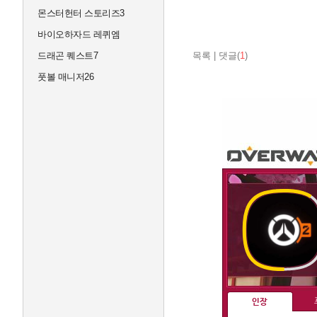
몬스터헌터 스토리즈3
바이오하자드 레퀴엠
드래곤 퀘스트7
목록
|
댓글(
1
)
풋볼 매니저26
인장