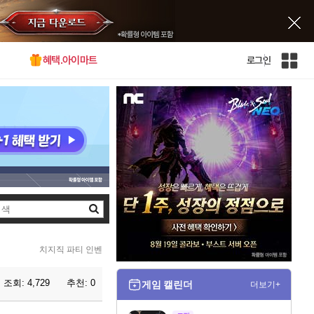
혜택.아이마트
로그인
인
벤
전
체
사
이
트
맵
검
색
치지직 파티 인벤
조회:
4,729
추천:
0
게임 캘린더
더보기+