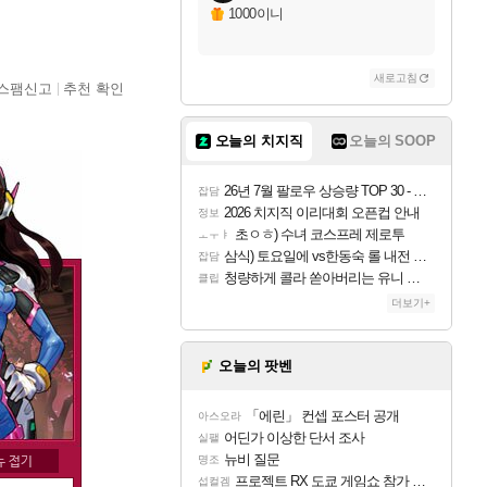
1000이니
새로고침
스팸신고
추천 확인
오늘의 치지직
오늘의 SOOP
26년 7월 팔로우 상승량 TOP 30 - 월간 치지직
잡담
2026 치지직 이리대회 오픈컵 안내
정보
초ㅇㅎ) 수녀 코스프레 제로투
ㅗㅜㅑ
삼식) 토요일에 vs한동숙 롤 내전 예정
잡담
청량하게 콜라 쏟아버리는 유니 ㅋㅋㅋ
클립
더보기+
오늘의 팟벤
「에린」 컨셉 포스터 공개
아스오라
어딘가 이상한 단서 조사
실팰
뉴비 질문
명조
프로젝트 RX 도쿄 게임쇼 참가 결정
섭컬겜