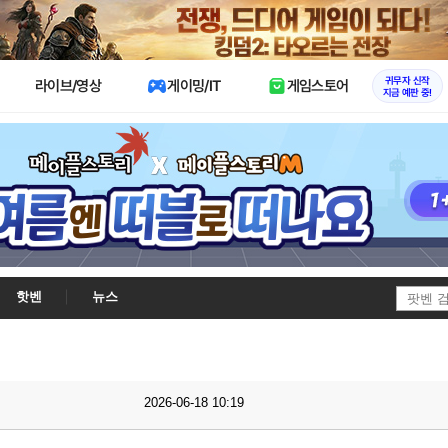
X
귀무자 신작
라이브/영상
게이밍/IT
게임스토어
지금 예판 중!
핫벤
뉴스
2026-06-18 10:19