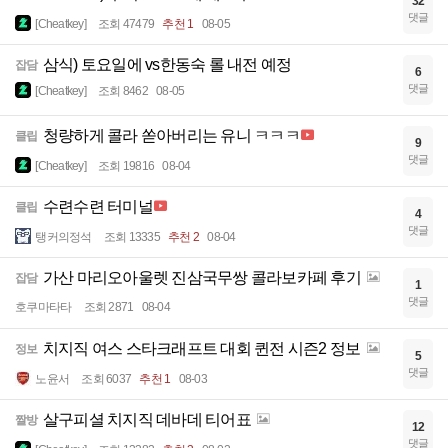
32
댓글
[Cheatkey]
조회 47479
추천 1
08-05
삼식) 토요일에 vs한동숙 롤 내전 예정
잡담
6
댓글
[Cheatkey]
조회 8462
08-05
청량하게 콜라 쏟아버리는 유니 ㅋㅋㅋ
클립
9
댓글
[Cheatkey]
조회 19816
08-04
수련수련 터미널
클립
4
댓글
탱커의정석
조회 13335
추천 2
08-04
가산 마리오아울렛 진삼국무쌍 콜라보카페 후기
잡담
1
댓글
호쿠마타타
조회 2871
08-04
치지직 여스 스타크래프트 대회 퀸전 시즌2 정보
정보
5
댓글
노윤서
조회 6037
추천 1
08-03
살구피셜 치지직 데바데 티어표
짤방
12
댓글