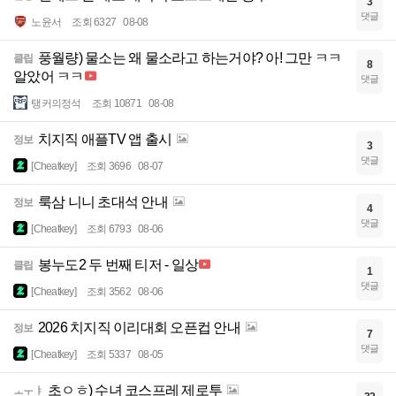
3
댓글
노윤서
조회 6327
08-08
풍월량) 물소는 왜 물소라고 하는거야? 아! 그만 ㅋㅋ
클립
8
알았어 ㅋㅋ
댓글
탱커의정석
조회 10871
08-08
치지직 애플TV 앱 출시
정보
3
댓글
[Cheatkey]
조회 3696
08-07
룩삼 니니 초대석 안내
정보
4
댓글
[Cheatkey]
조회 6793
08-06
봉누도2 두 번째 티저 - 일상
클립
1
댓글
[Cheatkey]
조회 3562
08-06
2026 치지직 이리대회 오픈컵 안내
정보
7
댓글
[Cheatkey]
조회 5337
08-05
초ㅇㅎ) 수녀 코스프레 제로투
ㅗㅜㅑ