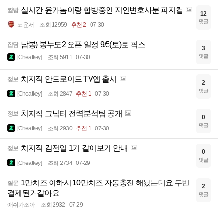
실시간 윤가놈이랑 합방중인 지인변호사분 피지컬
짤방
12
댓글
노윤서
조회 12959
추천 2
07-30
남봉) 봉누도2 오픈 일정 9/5(토)로 픽스
잡담
3
댓글
[Cheatkey]
조회 5911
07-30
치지직 안드로이드 TV앱 출시
정보
2
댓글
[Cheatkey]
조회 2847
추천 1
07-30
치지직 그님티 전력분석팀 공개
정보
0
댓글
[Cheatkey]
조회 2930
추천 1
07-30
치지직 김전일 1기 같이보기 안내
정보
0
댓글
[Cheatkey]
조회 2734
07-29
1만치즈 이하시 10만치즈 자동충전 해놨는데요 두번
질문
2
결제된거같아요
댓글
애쉬가조아
조회 2932
07-29