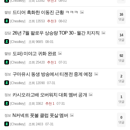
[Cheatkey]
조회 13382
추천 3
08-02
드디어 흑화한 이동진 근황 ㅋㅋㅋ
짤방
16
댓글
[Cheatkey]
조회 13553
추천 3
08-02
26년 7월 팔로우 상승량 TOP 30 - 월간 치지직
잡담
14
댓글
[Cheatkey]
조회 9685
08-01
도파) 미야고 귀화 완료
짤방
92
댓글
[Cheatkey]
조회 25420
추천 1
07-31
구마유시 동생 방송에서 티젠전 중계 예정
정보
2
댓글
[Cheatkey]
조회 12090
07-31
카시오라고배 오버워치 대회 멤버 공개
정보
1
댓글
[Cheatkey]
조회 3362
추천 1
07-31
N커넥트 풋볼 클럽 풋살 멤버
정보
0
댓글
[Cheatkey]
조회 2403
07-31