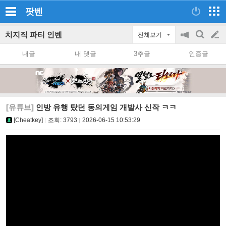
팟벤
치지직 파티 인벤
전체보기
공
검
글
지
색
내글
내 댓글
3추글
인증글
on/off
쓰
기
[유튜브]
인방 유행 탔던 동의게임 개발사 신작 ㅋㅋ
[Cheatkey]
조회:
3793
2026-06-15 10:53:29