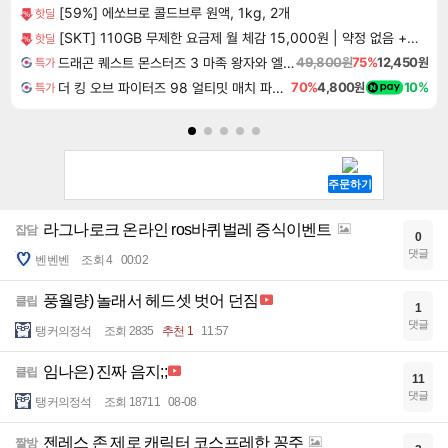
[59%] 에쏘브로 콜드브루 원액, 1kg, 2개
핫딜
[SKT] 110GB 무제한 요금제 월 체감 15,000원 | 약정 없음 + 첫 달 전액 환급 + 티빙 무료 + 2만 추가 지급(첫 달)
핫딜
드래곤 퀘스트 몬스터즈 3 마족 왕자와 엘프의 여행 Dragon Quest Monsters The Dark Prince
49,800원
75%
12,450원
특가
더 킹 오브 파이터즈 98 얼티밋 매치 파이널 에디션 THE KING OF FIGHTERS 98 ULTIMATE MATCH FINAL EDITION
70%
4,800원
10%
특가
라그나로크 온라인 ros바퀴벌레 증식이벤트
잡담
0
댓글
벤벤벤
조회 4
00:02
풍월량) 놀래서 헤드셋 벗어 던짐
클립
1
댓글
탱커의정석
조회 2835
추천 1
11:57
임나은) 진짜 음지;;
클립
11
댓글
탱커의정석
조회 18711
08-08
젠레스 존 제로 캐릭터 코스프레한 꽁주
짤방