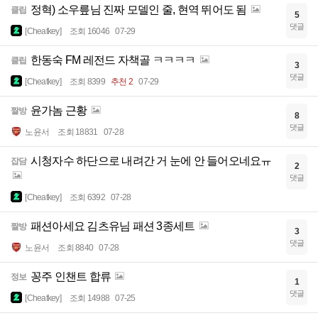
정혁) 소우릎님 진짜 모델인 줄, 현역 뛰어도 됨
클립
5
댓글
[Cheatkey]
조회 16046
07-29
한동숙 FM 레전드 자책골 ㅋㅋㅋㅋ
클립
3
댓글
[Cheatkey]
조회 8399
추천 2
07-29
윤가놈 근황
짤방
8
댓글
노윤서
조회 18831
07-28
시청자수 하단으로 내려간 거 눈에 안 들어오네요ㅠ
잡담
2
댓글
[Cheatkey]
조회 6392
07-28
패션아세요 김츠유님 패션 3종세트
짤방
3
댓글
노윤서
조회 8840
07-28
꽁주 인챈트 합류
정보
1
댓글
[Cheatkey]
조회 14988
07-25