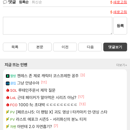
댓글
등록순
|
최신순
새로고침
새로고침
등록
목록
본문
이전
다음
댓글보기
지금 뜨는 인벤
더보기+
[3]
젠레스 존 제로 캐릭터 코스프레한 꽁주
짤방
[11]
그냥 안녕수야
클립
루테인주문서 제작 질문
SOL
[17]
근데 페이커가 말아먹은 시리즈 아님?
LoL
[13]
1000 fc 초대박 ㄷㄷㄷㄷㄷㄷㄷㄷㄷ
FCO
[페르소나5: 더 팬텀 X] 괴도 영상 l 타카마키 안·댄싱 스타
PV
라스트 에포크 시즌5 - 서리화신의 분노 티저
PV
[7]
아반테 2.0 자연흡기?
차벤