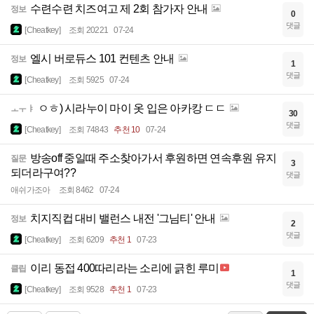
수련수련 치즈여고 제 2회 참가자 안내
정보
0
댓글
[Cheatkey]
조회 20221
07-24
엘시 버로듀스 101 컨텐츠 안내
정보
1
댓글
[Cheatkey]
조회 5925
07-24
ㅇㅎ) 시라누이 마이 옷 입은 아카캉 ㄷㄷ
ㅗㅜㅑ
30
댓글
[Cheatkey]
조회 74843
추천 10
07-24
방송off 중일때 주소찾아가서 후원하면 연속후원 유지
질문
3
되더라구여??
댓글
애쉬가조아
조회 8462
07-24
치지직컵 대비 밸런스 내전 '그님티' 안내
정보
2
댓글
[Cheatkey]
조회 6209
추천 1
07-23
이리 동접 400따리라는 소리에 긁힌 루미
클립
1
댓글
[Cheatkey]
조회 9528
추천 1
07-23