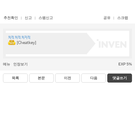
추천확인
신고
스팸신고
공유
스크랩
치직 치직 치지직
[Cheatkey]
메뉴
인장보기
EXP 5%
목록
본문
이전
다음
댓글쓰기