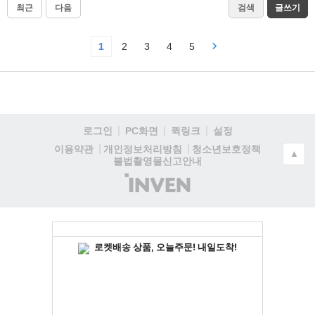
최근
다음
검색
글쓰기
1
2
3
4
5
로그인
PC화면
퀵링크
설정
청소년보호정책
이용약관
개인정보처리방침
▲
불법촬영물신고안내
(주)
인
벤