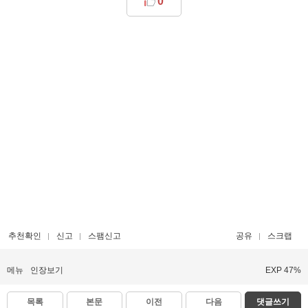
0
추천확인
신고
스팸신고
공유
스크랩
메뉴
인장보기
EXP 47%
목록
본문
이전
다음
댓글쓰기