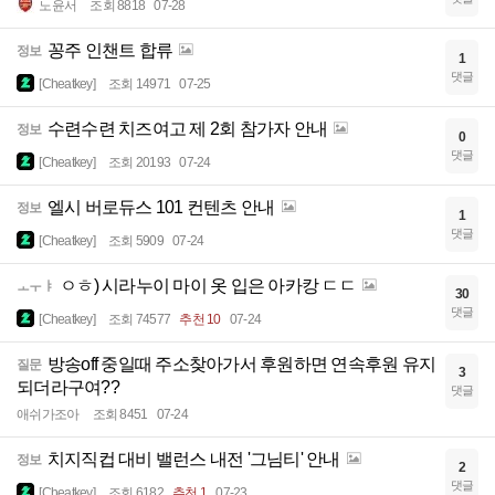
노윤서
조회 8818
07-28
꽁주 인챈트 합류
정보
1
댓글
[Cheatkey]
조회 14971
07-25
수련수련 치즈여고 제 2회 참가자 안내
정보
0
댓글
[Cheatkey]
조회 20193
07-24
엘시 버로듀스 101 컨텐츠 안내
정보
1
댓글
[Cheatkey]
조회 5909
07-24
ㅇㅎ) 시라누이 마이 옷 입은 아카캉 ㄷㄷ
ㅗㅜㅑ
30
댓글
[Cheatkey]
조회 74577
추천 10
07-24
방송off 중일때 주소찾아가서 후원하면 연속후원 유지
질문
3
되더라구여??
댓글
애쉬가조아
조회 8451
07-24
치지직컵 대비 밸런스 내전 '그님티' 안내
정보
2
댓글
[Cheatkey]
조회 6182
추천 1
07-23