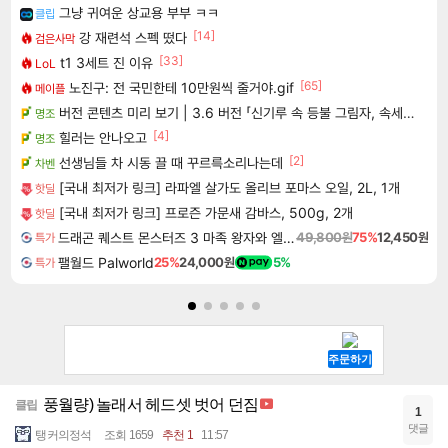
그냥 귀여운 상교용 부부 ㅋㅋ
클립
[14]
강 재련석 스펙 떴다
검은사막
[33]
t1 3세트 진 이유
LoL
[65]
노진구: 전 국민한테 10만원씩 줄거야.gif
메이플
버전 콘텐츠 미리 보기 | 3.6 버전 「신기루 속 등불 그림자, 속세에 깃든 검의 결심」이 8월 20일에 업데이트됩니다!
명조
[4]
힐러는 안나오고
명조
[2]
선생님들 차 시동 끌 때 꾸르륵소리나는데
차벤
[국내 최저가 링크] 라파엘 살가도 올리브 포마스 오일, 2L, 1개
핫딜
[국내 최저가 링크] 프로즌 가문새 감바스, 500g, 2개
핫딜
드래곤 퀘스트 몬스터즈 3 마족 왕자와 엘프의 여행 Dragon Quest Monsters The Dark Prince
49,800원
75%
12,450원
특가
팰월드 Palworld
25%
24,000원
5%
특가
풍월량) 놀래서 헤드셋 벗어 던짐
클립
1
댓글
탱커의정석
조회 1659
추천 1
11:57