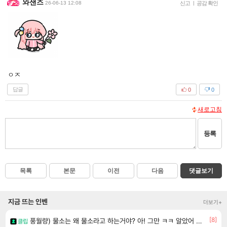
와샌즈
26-06-13 12:08
신고
|
공감 확인
ㅇㅈ
답글
0
0
새로고침
등록
목록
본문
이전
다음
댓글보기
지금 뜨는 인벤
더보기+
[8]
풍월량) 물소는 왜 물소라고 하는거야? 아! 그만 ㅋㅋ 알았어 ㅋㅋ
클립