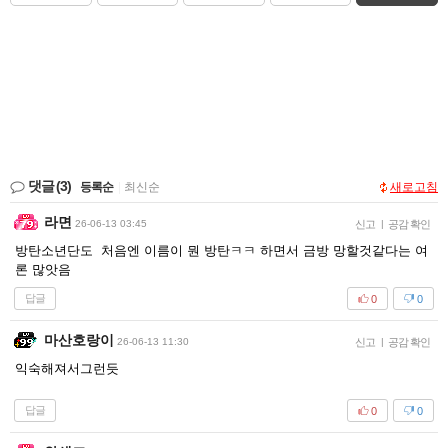
댓글
(3)
등록순
|
최신순
새로고침
라면
26-06-13 03:45
신고
|
공감 확인
방탄소년단도 처음엔 이름이 뭔 방탄ㅋㅋ 하면서 금방 망할것같다는 여
론 많앗음
답글
0
0
마산호랑이
26-06-13 11:30
신고
|
공감 확인
익숙해져서그런듯
답글
0
0