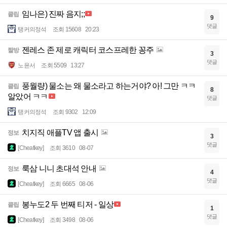
임나은) 진짜 음지;;
클립
9
댓글
탱커의정석
조회 15608
20:23
젠레스 존 제로 캐릭터 코스프레한 꽁주
짤방
3
댓글
노윤서
조회 5509
13:27
풍월량) 물소는 왜 물소라고 하는거야? 아! 그만 ㅋㅋ
클립
8
알았어 ㅋㅋ
댓글
탱커의정석
조회 9302
12:09
치지직 애플TV 앱 출시
정보
3
댓글
[Cheatkey]
조회 3610
08-07
룩삼 니니 초대석 안내
정보
4
댓글
[Cheatkey]
조회 6665
08-06
봉누도2 두 번째 티저 - 일상
클립
1
댓글
[Cheatkey]
조회 3498
08-06