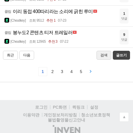
이리 동접 400따리라는 소리에 긁힌 루미
클립
1
댓글
[Cheatkey]
조회 9512
추천 1
07-23
봉누도2 콘텐츠 티저 트레일러
클립
9
댓글
[Cheatkey]
조회 12965
추천 3
07-22
최근
다음
검색
글쓰기
1
2
3
4
5
로그인
PC화면
퀵링크
설정
청소년보호정책
이용약관
개인정보처리방침
▲
불법촬영물신고안내
(주)