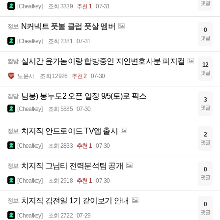
댓글
[Cheatkey]
조회 3339
추천 1
07-31
N커넥트 풋볼 클럽 풋살 멤버
정보
0
댓글
[Cheatkey]
조회 2381
07-31
실시간 윤가놈이랑 합방중인 지인변호사분 피지컬
짤방
12
댓글
노윤서
조회 12926
추천 2
07-30
남봉) 봉누도2 오픈 일정 9/5(토)로 픽스
잡담
3
댓글
[Cheatkey]
조회 5885
07-30
치지직 안드로이드 TV앱 출시
정보
2
댓글
[Cheatkey]
조회 2833
추천 1
07-30
치지직 그님티 전력분석팀 공개
정보
0
댓글
[Cheatkey]
조회 2918
추천 1
07-30
치지직 김전일 1기 같이보기 안내
정보
0
댓글
[Cheatkey]
조회 2722
07-29