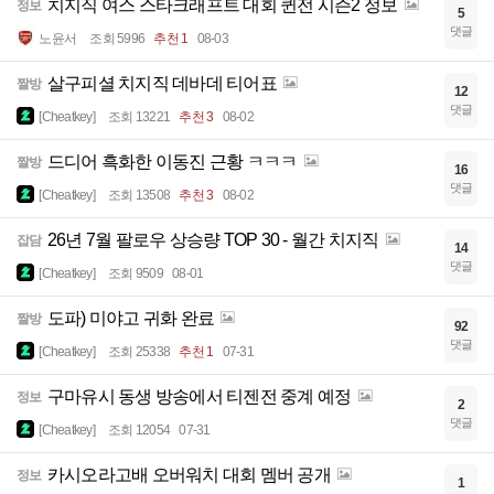
치지직 여스 스타크래프트 대회 퀸전 시즌2 정보
정보
5
댓글
노윤서
조회 5996
추천 1
08-03
살구피셜 치지직 데바데 티어표
짤방
12
댓글
[Cheatkey]
조회 13221
추천 3
08-02
드디어 흑화한 이동진 근황 ㅋㅋㅋ
짤방
16
댓글
[Cheatkey]
조회 13508
추천 3
08-02
26년 7월 팔로우 상승량 TOP 30 - 월간 치지직
잡담
14
댓글
[Cheatkey]
조회 9509
08-01
도파) 미야고 귀화 완료
짤방
92
댓글
[Cheatkey]
조회 25338
추천 1
07-31
구마유시 동생 방송에서 티젠전 중계 예정
정보
2
댓글
[Cheatkey]
조회 12054
07-31
카시오라고배 오버워치 대회 멤버 공개
정보
1