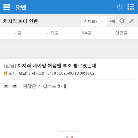
팟벤
치지직 파티 인벤
전체보기
공
검
글
지
색
내글
내 댓글
3추글
인증글
on/off
쓰
기
[잡담]
치지직 네이밍 처음엔 ㄹㅇ 별로였는데
도지
댓글: 3 개
조회:
6479
2026-06-13 00:33:02
보다보니 괜찮은 거 같기도 하네