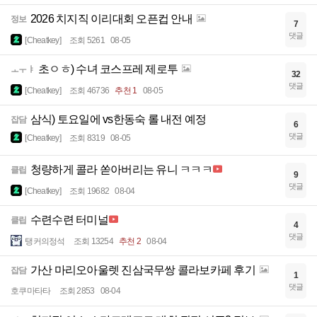
2026 치지직 이리대회 오픈컵 안내
정보
7
댓글
[Cheatkey]
조회 5261
08-05
초ㅇㅎ) 수녀 코스프레 제로투
ㅗㅜㅑ
32
댓글
[Cheatkey]
조회 46736
추천 1
08-05
삼식) 토요일에 vs한동숙 롤 내전 예정
잡담
6
댓글
[Cheatkey]
조회 8319
08-05
청량하게 콜라 쏟아버리는 유니 ㅋㅋㅋ
클립
9
댓글
[Cheatkey]
조회 19682
08-04
수련수련 터미널
클립
4
댓글
탱커의정석
조회 13254
추천 2
08-04
가산 마리오아울렛 진삼국무쌍 콜라보카페 후기
잡담
1
댓글
호쿠마타타
조회 2853
08-04