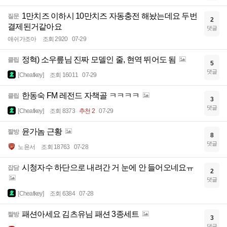
1만치즈 이하시 10만치즈 자동충전 해놨는데요 두번
질문
2
결제된거같아요
댓글
애쉬가조아
조회 2920
07-29
정혁) 소우릎님 진짜 모델인 줄, 현역 뛰어도 됨
클립
5
댓글
[Cheatkey]
조회 16011
07-29
한동숙 FM 레전드 자책골 ㅋㅋㅋㅋ
클립
3
댓글
[Cheatkey]
조회 8373
추천 2
07-29
윤가놈 근황
짤방
8
댓글
노윤서
조회 18763
07-28
시청자수 하단으로 내려간 거 눈에 안 들어오네요ㅠ
잡담
2
댓글
[Cheatkey]
조회 6384
07-28
패션아세요 김츠유님 패션 3종세트
짤방
3
댓글