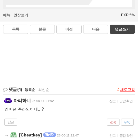
메뉴
인장보기
EXP 5%
목록
본문
이전
다음
댓글쓰기
댓글
(4)
등록순
|
최신순
새로고침
아리하니
26-06-11 21:52
신고
|
공감 확인
엠비션 주라인이네...?
답글
0
0
[Cheatkey]
26-06-11 22:47
신고
|
공감 확인