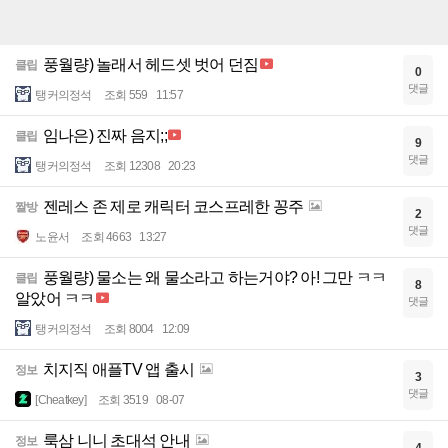
풍월량) 놀래서 헤드셋 벗어 던짐
클립
0
댓글
탱커의정석
조회 559
11:57
임나은) 진짜 음지;;
클립
9
댓글
탱커의정석
조회 12308
20:23
젠레스 존 제로 캐릭터 코스프레한 꽁주
짤방
2
댓글
노윤서
조회 4663
13:27
풍월량) 물소는 왜 물소라고 하는거야? 아! 그만 ㅋㅋ
클립
8
알았어 ㅋㅋ
댓글
탱커의정석
조회 8004
12:09
치지직 애플TV 앱 출시
정보
3
댓글
[Cheatkey]
조회 3519
08-07
룩삼 니니 초대석 안내
정보