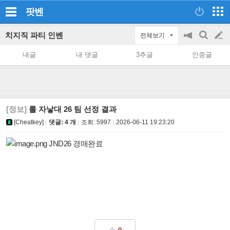
팟벤
치지직 파티 인벤
전체보기
공
검
글
지
색
내글
내 댓글
3추글
인증글
on/off
쓰
기
[정보]
롤 자낳대 26 팀 선정 결과
[Cheatkey]
댓글: 4 개
조회:
5997
2026-06-11 19:23:20