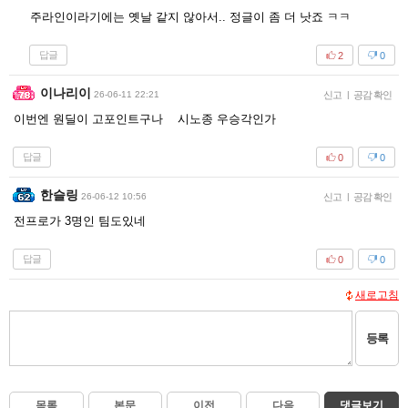
주라인이라기에는 옛날 같지 않아서.. 정글이 좀 더 낫죠 ㅋㅋ
답글
2
0
이나리이
26-06-11 22:21
신고
|
공감 확인
이번엔 원딜이 고포인트구나 시노종 우승각인가
답글
0
0
한슬링
26-06-12 10:56
신고
|
공감 확인
전프로가 3명인 팀도있네
답글
0
0
새로고침
등록
목록
본문
이전
다음
댓글보기