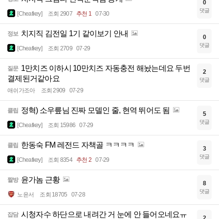
0
댓글
[Cheatkey]
조회 2907
추천 1
07-30
치지직 김전일 1기 같이보기 안내
정보
0
댓글
[Cheatkey]
조회 2709
07-29
1만치즈 이하시 10만치즈 자동충전 해놨는데요 두번
질문
2
결제된거같아요
댓글
애쉬가조아
조회 2909
07-29
정혁) 소우릎님 진짜 모델인 줄, 현역 뛰어도 됨
클립
5
댓글
[Cheatkey]
조회 15986
07-29
한동숙 FM 레전드 자책골 ㅋㅋㅋㅋ
클립
3
댓글
[Cheatkey]
조회 8354
추천 2
07-29
윤가놈 근황
짤방
8
댓글
노윤서
조회 18705
07-28
시청자수 하단으로 내려간 거 눈에 안 들어오네요ㅠ
잡담
2