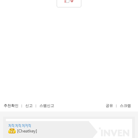
0
추천확인
신고
스팸신고
공유
스크랩
치직 치직 치지직
[Cheatkey]