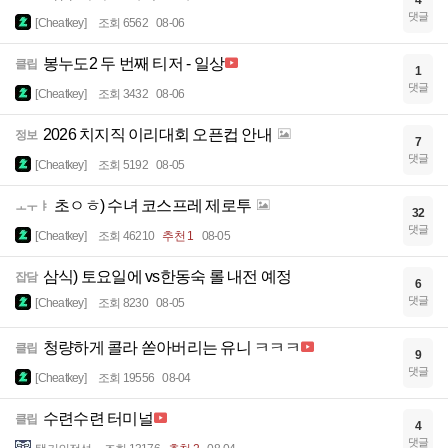
4
댓글
[Cheatkey]
조회 6562
08-06
봉누도2 두 번째 티저 - 일상
클립
1
댓글
[Cheatkey]
조회 3432
08-06
2026 치지직 이리대회 오픈컵 안내
정보
7
댓글
[Cheatkey]
조회 5192
08-05
초ㅇㅎ) 수녀 코스프레 제로투
ㅗㅜㅑ
32
댓글
[Cheatkey]
조회 46210
추천 1
08-05
삼식) 토요일에 vs한동숙 롤 내전 예정
잡담
6
댓글
[Cheatkey]
조회 8230
08-05
청량하게 콜라 쏟아버리는 유니 ㅋㅋㅋ
클립
9
댓글
[Cheatkey]
조회 19556
08-04
수련수련 터미널
클립
4
댓글