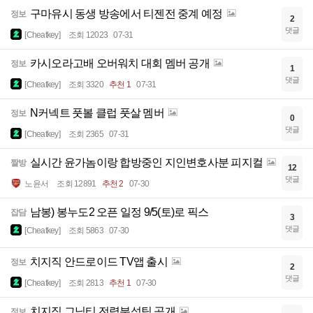
구마유시 동생 방송에서 티젠전 중계 예정
정보
2
댓글
[Cheatkey]
조회 12023
07-31
카시오라고배 오버워치 대회 멤버 공개
정보
1
댓글
[Cheatkey]
조회 3320
추천 1
07-31
N커넥트 풋볼 클럽 풋살 멤버
정보
0
댓글
[Cheatkey]
조회 2365
07-31
실시간 윤가놈이랑 합방중인 지인변호사분 피지컬
짤방
12
댓글
노윤서
조회 12891
추천 2
07-30
남봉) 봉누도2 오픈 일정 9/5(토)로 픽스
잡담
3
댓글
[Cheatkey]
조회 5863
07-30
치지직 안드로이드 TV앱 출시
정보
2
댓글
[Cheatkey]
조회 2813
추천 1
07-30
치지직 그님티 전력분석팀 공개
정보