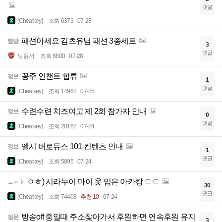
댓글
[Cheatkey]
조회 6373
07-28
패션아세요 김츠유님 패션 3종세트
짤방
3
댓글
노윤서
조회 8800
07-28
꽁주 인챈트 합류
정보
1
댓글
[Cheatkey]
조회 14962
07-25
수련수련 치즈여고 제 2회 참가자 안내
정보
0
댓글
[Cheatkey]
조회 20162
07-24
엘시 버로듀스 101 컨텐츠 안내
정보
1
댓글
[Cheatkey]
조회 5895
07-24
ㅇㅎ) 시라누이 마이 옷 입은 아카캉 ㄷㄷ
ㅗㅜㅑ
30
댓글
[Cheatkey]
조회 74408
추천 10
07-24
방송off 중일때 주소찾아가서 후원하면 연속후원 유지
질문
3