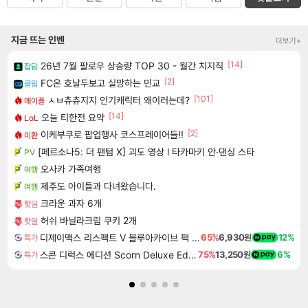
지금 뜨는 인벤
더보기+
[14]
26년 7월 팔로우 상승량 TOP 30 - 월간 치지직
잡담
[2]
FC온 호날두보고 실망하는 민교
클립
[101]
ㅅㅂ츄츄지지 인기캐릭터 왜이러는데?
메이플
[14]
오늘 티한전 요약
LoL
[2]
이케부쿠로 팝업행사 코스프레이어들!!
이환
[페르소나5: 더 팬텀 X] 괴도 영상 l 타카마키 안·댄싱 스타
PV
오사카 가족여행
여행
제주도 아이들과 다녀왔습니다.
여행
크라운 과자 6개
핫딜
허쉬 바닐라크림 쿠키 2개
핫딜
디제이맥스 리스펙트 V 블루아카이브 팩 DJMAX RESPECT V Blue Archive Pack DLC
65%
6,930원
12%
특가
스콘 디럭스 에디션 Scorn Deluxe Edition
75%
13,250원
6%
특가