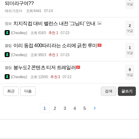
되더라구여??
댓글
애쉬가조아
조회 8441
07-24
치지직컵 대비 밸런스 내전 '그님티' 안내
정보
2
댓글
[Cheatkey]
조회 6165
추천 1
07-23
이리 동접 400따리라는 소리에 긁힌 루미
클립
1
댓글
[Cheatkey]
조회 9503
추천 1
07-23
봉누도2 콘텐츠 티저 트레일러
클립
9
댓글
[Cheatkey]
조회 12950
추천 3
07-22
최근
다음
검색
글쓰기
1
2
3
4
5