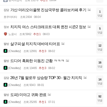
탱커의정석
조회 13176
추천 2
08-04
가산 마리오아울렛 진삼국무쌍 콜라보카페 후기
잡담
1
댓글
호쿠마타타
조회 2834
08-04
치지직 여스 스타크래프트 대회 퀸전 시즌2 정보
정보
5
댓글
노윤서
조회 5962
추천 1
08-03
살구피셜 치지직 데바데 티어표
짤방
12
댓글
[Cheatkey]
조회 12991
추천 3
08-02
드디어 흑화한 이동진 근황 ㅋㅋㅋ
짤방
16
댓글
[Cheatkey]
조회 13465
추천 3
08-02
26년 7월 팔로우 상승량 TOP 30 - 월간 치지직
잡담
14
댓글
[Cheatkey]
조회 9343
08-01
도파) 미야고 귀화 완료
짤방
92
댓글
[Cheatkey]
조회 25265
추천 1
07-31