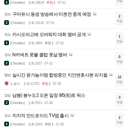
댓글
[Cheatkey]
조회 23624
추천 1
07-31
구마유시 동생 방송에서 티젠전 중계 예정
정보
2
댓글
[Cheatkey]
조회 11532
07-31
카시오라고배 오버워치 대회 멤버 공개
정보
1
댓글
[Cheatkey]
조회 2995
추천 1
07-31
N커넥트 풋볼 클럽 풋살 멤버
정보
0
댓글
[Cheatkey]
조회 2037
07-31
실시간 윤가놈이랑 합방중인 지인변호사분 피지컬
짤방
12
댓글
노윤서
조회 12375
추천 2
07-30
남봉) 봉누도2 오픈 일정 9/5(토)로 픽스
잡담
3
댓글
[Cheatkey]
조회 5531
07-30
치지직 안드로이드 TV앱 출시
정보
2
댓글
[Cheatkey]
조회 2540
추천 1
07-30