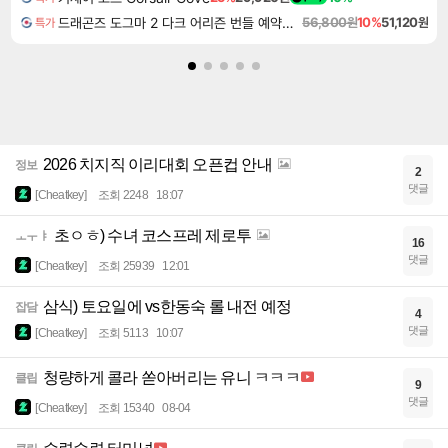
드래곤즈 도그마 2 다크 어리즌 번들 예약구매 Dragon's Dogma 2 Dark Arisen
56,800원
10%
51,120원
특가
2026 치지직 이리대회 오픈컵 안내
정보
2
댓글
[Cheatkey]
조회 2248
18:07
초ㅇㅎ) 수녀 코스프레 제로투
ㅗㅜㅑ
16
댓글
[Cheatkey]
조회 25939
12:01
삼식) 토요일에 vs한동숙 롤 내전 예정
잡담
4
댓글
[Cheatkey]
조회 5113
10:07
청량하게 콜라 쏟아버리는 유니 ㅋㅋㅋ
클립
9
댓글
[Cheatkey]
조회 15340
08-04