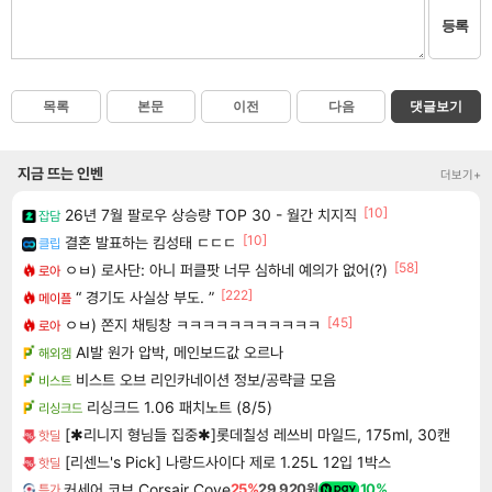
등록
목록
본문
이전
다음
댓글보기
지금 뜨는 인벤
더보기+
[10]
26년 7월 팔로우 상승량 TOP 30 - 월간 치지직
잡담
[10]
결혼 발표하는 킴성태 ㄷㄷㄷ
클립
[58]
ㅇㅂ) 로사단: 아니 퍼클팟 너무 심하네 예의가 없어(?)
로아
[222]
“ 경기도 사실상 부도. ”
메이플
[45]
ㅇㅂ) 쫀지 채팅창 ㅋㅋㅋㅋㅋㅋㅋㅋㅋㅋㅋ
로아
AI발 원가 압박, 메인보드값 오르나
해외겜
비스트 오브 리인카네이션 정보/공략글 모음
비스트
리싱크드 1.06 패치노트 (8/5)
리싱크드
[✱리니지 형님들 집중✱]롯데칠성 레쓰비 마일드, 175ml, 30캔
핫딜
[리센느's Pick] 나랑드사이다 제로 1.25L 12입 1박스
핫딜
커세어 코브 Corsair Cove
25%
29,920원
10%
특가