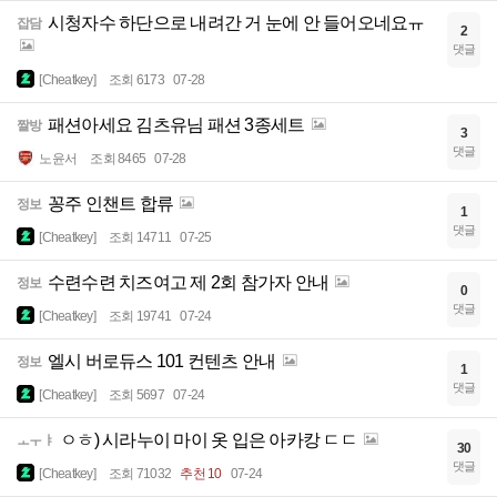
시청자수 하단으로 내려간 거 눈에 안 들어오네요ㅠ
잡담
2
댓글
[Cheatkey]
조회 6173
07-28
패션아세요 김츠유님 패션 3종세트
짤방
3
댓글
노윤서
조회 8465
07-28
꽁주 인챈트 합류
정보
1
댓글
[Cheatkey]
조회 14711
07-25
수련수련 치즈여고 제 2회 참가자 안내
정보
0
댓글
[Cheatkey]
조회 19741
07-24
엘시 버로듀스 101 컨텐츠 안내
정보
1
댓글
[Cheatkey]
조회 5697
07-24
ㅇㅎ) 시라누이 마이 옷 입은 아카캉 ㄷㄷ
ㅗㅜㅑ
30
댓글
[Cheatkey]
조회 71032
추천 10
07-24