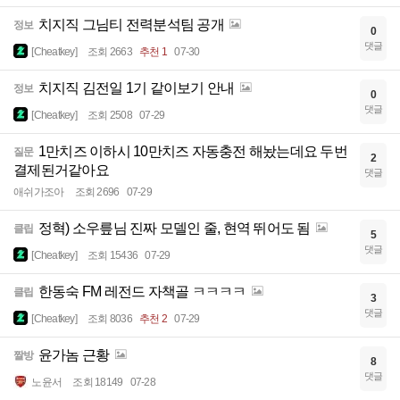
치지직 그님티 전력분석팀 공개
정보
0
댓글
[Cheatkey]
조회 2663
추천 1
07-30
치지직 김전일 1기 같이보기 안내
정보
0
댓글
[Cheatkey]
조회 2508
07-29
1만치즈 이하시 10만치즈 자동충전 해놨는데요 두번
질문
2
결제된거같아요
댓글
애쉬가조아
조회 2696
07-29
정혁) 소우릎님 진짜 모델인 줄, 현역 뛰어도 됨
클립
5
댓글
[Cheatkey]
조회 15436
07-29
한동숙 FM 레전드 자책골 ㅋㅋㅋㅋ
클립
3
댓글
[Cheatkey]
조회 8036
추천 2
07-29
윤가놈 근황
짤방
8
댓글
노윤서
조회 18149
07-28