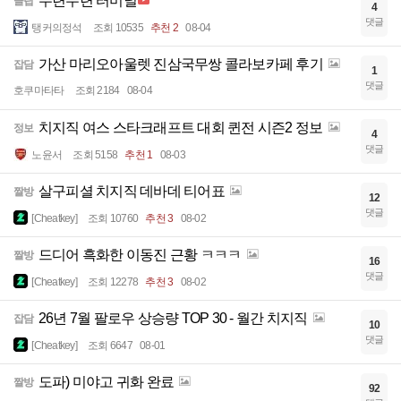
수련수련 터미널
클립
4
댓글
탱커의정석
조회 10535
추천 2
08-04
가산 마리오아울렛 진삼국무쌍 콜라보카페 후기
잡담
1
댓글
호쿠마타타
조회 2184
08-04
치지직 여스 스타크래프트 대회 퀸전 시즌2 정보
정보
4
댓글
노윤서
조회 5158
추천 1
08-03
살구피셜 치지직 데바데 티어표
짤방
12
댓글
[Cheatkey]
조회 10760
추천 3
08-02
드디어 흑화한 이동진 근황 ㅋㅋㅋ
짤방
16
댓글
[Cheatkey]
조회 12278
추천 3
08-02
26년 7월 팔로우 상승량 TOP 30 - 월간 치지직
잡담
10
댓글
[Cheatkey]
조회 6647
08-01
도파) 미야고 귀화 완료
짤방
92