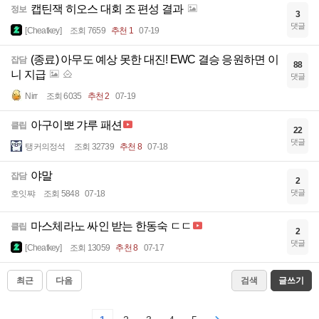
캡틴잭 히오스 대회 조 편성 결과
정보
3
댓글
[Cheatkey]
조회 7659
추천 1
07-19
(종료) 아무도 예상 못한 대진! EWC 결승 응원하면 이
잡담
88
니 지급
댓글
Nirr
조회 6035
추천 2
07-19
아구이뽀 갸루 패션
클립
22
댓글
탱커의정석
조회 32739
추천 8
07-18
야말
잡담
2
댓글
호잇쨔
조회 5848
07-18
마스체라노 싸인 받는 한동숙 ㄷㄷ
클립
2
댓글
[Cheatkey]
조회 13059
추천 8
07-17
최근
다음
검색
글쓰기