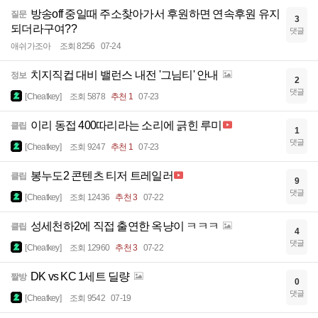
방송off 중일때 주소찾아가서 후원하면 연속후원 유지
질문
3
되더라구여??
댓글
애쉬가조아
조회 8256
07-24
치지직컵 대비 밸런스 내전 '그님티' 안내
정보
2
댓글
[Cheatkey]
조회 5878
추천 1
07-23
이리 동접 400따리라는 소리에 긁힌 루미
클립
1
댓글
[Cheatkey]
조회 9247
추천 1
07-23
봉누도2 콘텐츠 티저 트레일러
클립
9
댓글
[Cheatkey]
조회 12436
추천 3
07-22
성세천하2에 직접 출연한 옥냥이 ㅋㅋㅋ
클립
4
댓글
[Cheatkey]
조회 12960
추천 3
07-22
DK vs KC 1세트 딜량
짤방
0
댓글
[Cheatkey]
조회 9542
07-19