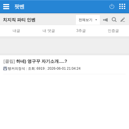
팟벤
치지직 파티 인벤
전체보기
공
검
글
지
색
내글
내 댓글
3추글
인증글
on/off
쓰
기
[클립]
하네) 영구꾸 자기소개.....?
탱커의정석
조회:
6919
2026-06-01 21:04:24