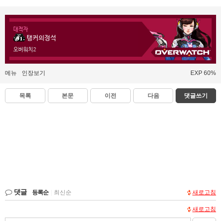
대적자
탱커의정석
오버워치2
메뉴
인장보기
EXP 60%
목록
본문
이전
다음
댓글쓰기
댓글
등록순
|
최신순
새로고침
새로고침