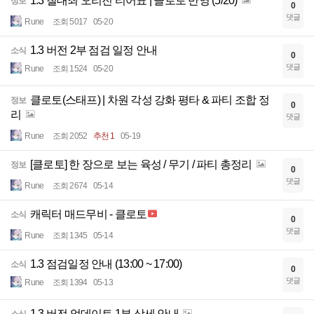
1.3 칠대죄 오리진 티어표 | 클로토 반영 (5/20)
정보
0
댓글
Rune
조회 5017
05-20
1.3 버전 2부 점검 일정 안내
소식
0
댓글
Rune
조회 1524
05-20
클로토(스태프) | 차원 각성 강화 평타 & 파티 조합 정
정보
0
리
댓글
Rune
조회 2052
추천 1
05-19
[클로토] 한 장으로 보는 육성 / 무기 / 파티 총정리
정보
0
댓글
Rune
조회 2674
05-14
캐릭터 매드무비 - 클로토
소식
0
댓글
Rune
조회 1345
05-14
1.3 점검일정 안내 (13:00 ~ 17:00)
소식
0
댓글
Rune
조회 1394
05-13
1.3 버전 업데이트 1부 상세 안내