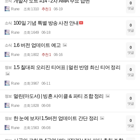
개발자 노트 #14 - 2차 AMA 주요 답변
소식
0
댓글
Rune
조회 1310
추천 1
06-19
100일 기념 특별 방송 사전 안내
소식
0
댓글
Rune
조회 1649
06-18
1.6 버전 업데이트 예고
소식
0
댓글
Rune
조회 1802
추천 1
06-16
1.5 칠대죄 오리진 티어표 | 멀린 반영 최신 티어 정리
정보
0
댓글
Rune
조회 3967
06-11
멀린(마도서) | 빙흔 사이클 & 파티 조합 정리
정보
0
댓글
Rune
조회 1828
06-08
한 눈에 보자! 1.5버전 업데이트 간단 정리
정보
0
댓글
Rune
조회 1563
06-08