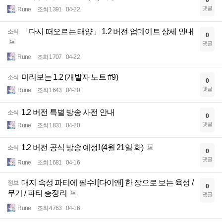
0
댓글
Rune
조회 1391
04-22
「다시 떠오르는 태양」 1.2 버전 업데이트 상세 안내
소식
0
댓글
Rune
조회 1707
04-22
미리보는 1.2 (개발자 노트 #9)
소식
0
댓글
Rune
조회 1643
04-20
1.2 버전 특별 방송 사전 안내
소식
0
댓글
Rune
조회 1831
04-20
1.2 버전 공식 방송 예정! (4월 21일 화)
소식
0
댓글
Rune
조회 1681
04-16
대지 속성 파티에 필수! [다이앤] 한 장으로 보는 육성 /
정보
0
무기 / 파티 총정리
댓글
Rune
조회 4763
04-16