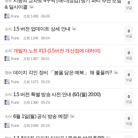
시공의 교차로 4구역 | 매니(장검) 냉기 파티 추천 조합
정보
0
& 딜사이클
댓글
Rune
조회 1496
06-08
1.5 버전 업데이트 상세 안내
소식
0
댓글
Rune
조회 1246
06-04
개발자 노트 #13 (1.5버전 개선점에 대하여)
소식
0
댓글
Rune
조회 1487
06-01
데이지 각인 장비 「봄을 담은 예복」 왜 좋을까?
정보
0
댓글
Rune
조회 1673
05-29
1.5 버전 특별 방송 사전 안내 (6/1(월) 20:00)
소식
0
댓글
Rune
조회 1380
05-29
6월 1일(월) 공식 방송 예정!
소식
0
댓글
Rune
조회 1099
05-28