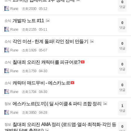
소식
0
댓글
Rune
조회 2030
05-12
개발자 노트 #11
소식
0
댓글
Rune
조회 2155
05-11
각인 미션 - 한계 돌파! 각인 장비 만들기
소식
0
댓글
Rune
조회 1926
05-07
칠대죄 오리진 캐릭터를 피규어로?
소식
0
댓글
Rune
조회 1759
04-30
캐릭터 매드무비 - 에스카노르
소식
0
댓글
Rune
조회 1704
04-30
에스카노르(도끼) | 딜 사이클 & 파티 조합 정리
정보
1
댓글
Rune
조회 3950
04-28
칠대죄 오리진 AMA 정리 (로드맵·열쇠·최적화·각인 등
정보
0
개발팀 답변 총정리)