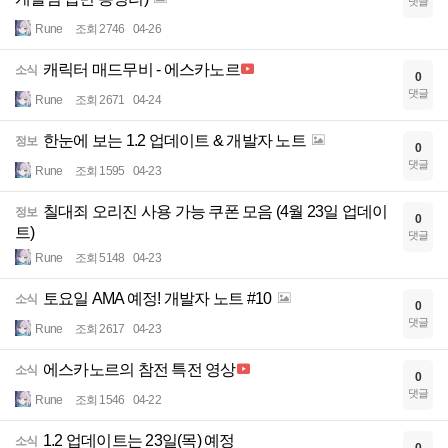
댓글
Rune
조회 2746
04-26
캐릭터 매드무비 - 에스카노르
소식
0
댓글
Rune
조회 2671
04-24
한눈에 보는 1.2 업데이트 & 개발자 노트
정보
0
댓글
Rune
조회 1595
04-23
칠대죄 오리진 사용 가능 쿠폰 모음 (4월 23일 업데이
정보
0
트)
댓글
Rune
조회 5148
04-23
토요일 AMA 예정! 개발자 노트 #10
소식
0
댓글
Rune
조회 2617
04-23
에스카노르의 참전 특전 영상
소식
0
댓글
Rune
조회 1546
04-22
1.2 업데이트는 23일(목) 예정
소식