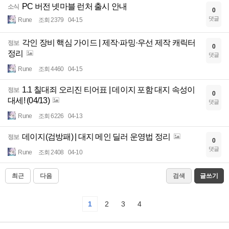
PC 버전 넷마블 런처 출시 안내
소식
0
댓글
Rune
조회 2379
04-15
각인 장비 핵심 가이드 | 제작·파밍·우선 제작 캐릭터
정보
0
정리
댓글
Rune
조회 4460
04-15
1.1 칠대죄 오리진 티어표 | 데이지 포함 대지 속성이
정보
0
대세! (04/13)
댓글
Rune
조회 6226
04-13
데이지(검방패) | 대지 메인 딜러 운영법 정리
정보
0
댓글
Rune
조회 2408
04-10
최근
다음
검색
글쓰기
1
2
3
4