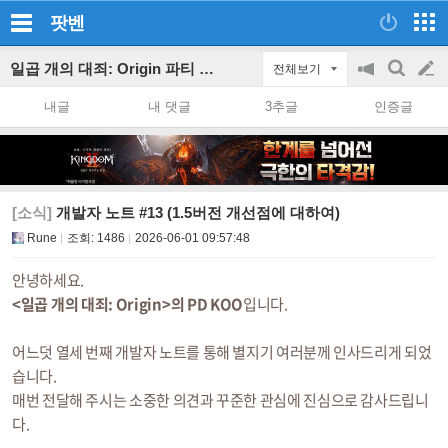
팟벤
일곱 개의 대죄: Origin 파티 인벤
전체보기
공
검
글
지
색
내글
내 댓글
3추글
인증글
on/off
쓰
기
[소식]
개발자 노트 #13 (1.5버전 개선점에 대하여)
Rune
조회:
1486
2026-06-01 09:57:48
안녕하세요.
<일곱 개의 대죄: Origin>의 PD KOO
입니다.
어느덧 열세 번째 개발자 노트를 통해 별지기 여러분께 인사드리게 되었
습니다.
매번 전달해 주시는 소중한 의견과 꾸준한 관심에 진심으로 감사드립니
다.