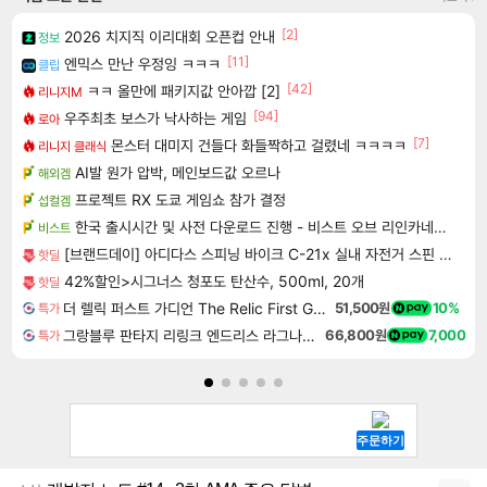
[2]
2026 치지직 이리대회 오픈컵 안내
정보
[11]
엔믹스 만난 우정잉 ㅋㅋㅋ
클립
[42]
ㅋㅋ 올만에 패키지값 안아깝 [2]
리니지M
[94]
우주최초 보스가 낙사하는 게임
로아
[7]
몬스터 대미지 건들다 화들짝하고 걸렸네 ㅋㅋㅋㅋ
리니지 클래식
AI발 원가 압박, 메인보드값 오르나
해외겜
프로젝트 RX 도쿄 게임쇼 참가 결정
섭컬겜
한국 출시시간 및 사전 다운로드 진행 - 비스트 오브 리인카네이션
비스트
[브랜드데이] 아디다스 스피닝 바이크 C-21x 실내 자전거 스핀 헬스 사이클 유산소 운동기구 홈트
핫딜
42%할인>시그너스 청포도 탄산수, 500ml, 20개
핫딜
더 렐릭 퍼스트 가디언 The Relic First Guardian
51,500원
10%
특가
그랑블루 판타지 리링크 엔드리스 라그나로크 Granblue Fantasy Relink Endless Ragnarok
66,800원
7,000
특가