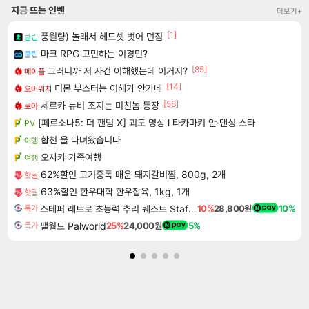
지금 뜨는 인벤
더보기+
[1]
풍월량) 놀래서 헤드셋 벗어 던짐
클립
마크 RPG 고민하는 이경민?
클립
[85]
그러니까 저 사건 이해했는데 이거지?
메이플
[14]
디몬 부스터는 이해가 안가네
오버워치
[56]
세르카 뉴비 조지는 미친놈 등장
로아
[페르소나5: 더 팬텀 X] 괴도 영상 l 타카마키 안·댄싱 스타
PV
합천 을 다녀왔습니다
여행
오사카 가족여행
여행
62%할인 고기중독 매운 돼지갈비찜, 800g, 2개
핫딜
63%할인 한우대학 한우잡육, 1kg, 1개
핫딜
스테퍼 레트로 초능력 추리 퀘스트 Staffer Retro A Supernatural Mystery Quest
10%
28,800원
10%
특가
팰월드 Palworld
25%
24,000원
5%
특가