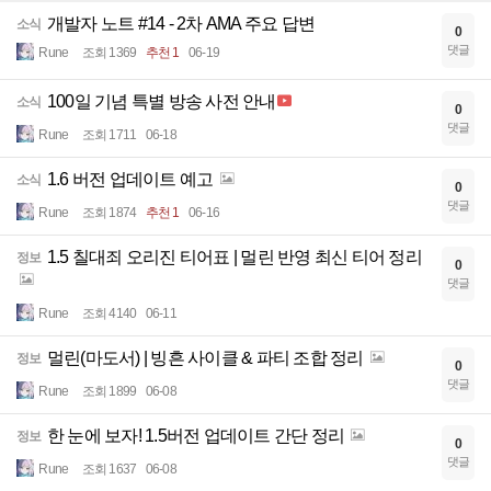
개발자 노트 #14 - 2차 AMA 주요 답변
소식
0
댓글
Rune
조회 1369
추천 1
06-19
100일 기념 특별 방송 사전 안내
소식
0
댓글
Rune
조회 1711
06-18
1.6 버전 업데이트 예고
소식
0
댓글
Rune
조회 1874
추천 1
06-16
1.5 칠대죄 오리진 티어표 | 멀린 반영 최신 티어 정리
정보
0
댓글
Rune
조회 4140
06-11
멀린(마도서) | 빙흔 사이클 & 파티 조합 정리
정보
0
댓글
Rune
조회 1899
06-08
한 눈에 보자! 1.5버전 업데이트 간단 정리
정보
0
댓글
Rune
조회 1637
06-08