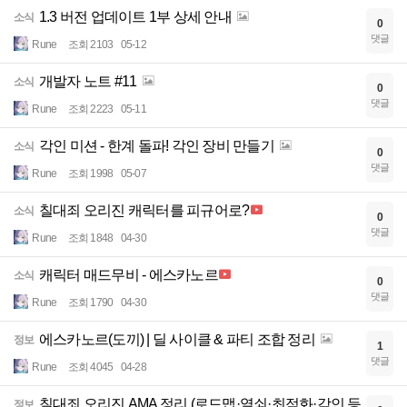
1.3 버전 업데이트 1부 상세 안내
소식
0
댓글
Rune
조회 2103
05-12
개발자 노트 #11
소식
0
댓글
Rune
조회 2223
05-11
각인 미션 - 한계 돌파! 각인 장비 만들기
소식
0
댓글
Rune
조회 1998
05-07
칠대죄 오리진 캐릭터를 피규어로?
소식
0
댓글
Rune
조회 1848
04-30
캐릭터 매드무비 - 에스카노르
소식
0
댓글
Rune
조회 1790
04-30
에스카노르(도끼) | 딜 사이클 & 파티 조합 정리
정보
1
댓글
Rune
조회 4045
04-28
칠대죄 오리진 AMA 정리 (로드맵·열쇠·최적화·각인 등
정보