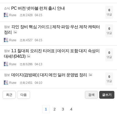
PC 버전 넷마블 런처 출시 안내
소식
0
댓글
Rune
조회 2428
04-15
각인 장비 핵심 가이드 | 제작·파밍·우선 제작 캐릭터
정보
0
정리
댓글
Rune
조회 4527
04-15
1.1 칠대죄 오리진 티어표 | 데이지 포함 대지 속성이
정보
0
대세! (04/13)
댓글
Rune
조회 6286
04-13
데이지(검방패) | 대지 메인 딜러 운영법 정리
정보
0
댓글
Rune
조회 2451
04-10
최근
다음
검색
글쓰기
1
2
3
4