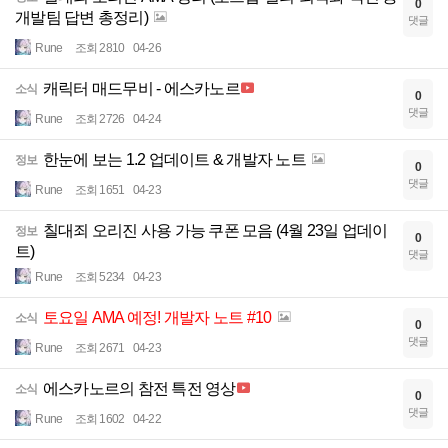
0
개발팀 답변 총정리)
댓글
Rune
조회 2810
04-26
캐릭터 매드무비 - 에스카노르
소식
0
댓글
Rune
조회 2726
04-24
한눈에 보는 1.2 업데이트 & 개발자 노트
정보
0
댓글
Rune
조회 1651
04-23
칠대죄 오리진 사용 가능 쿠폰 모음 (4월 23일 업데이
정보
0
트)
댓글
Rune
조회 5234
04-23
토요일 AMA 예정! 개발자 노트 #10
소식
0
댓글
Rune
조회 2671
04-23
에스카노르의 참전 특전 영상
소식
0
댓글
Rune
조회 1602
04-22