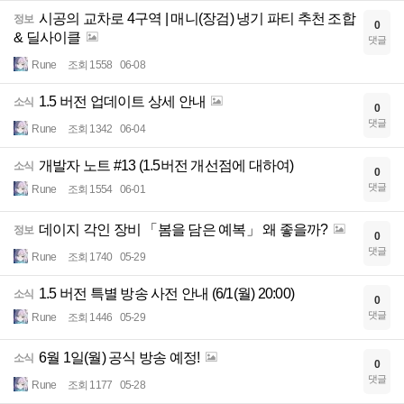
시공의 교차로 4구역 | 매니(장검) 냉기 파티 추천 조합
정보
0
& 딜사이클
댓글
Rune
조회 1558
06-08
1.5 버전 업데이트 상세 안내
소식
0
댓글
Rune
조회 1342
06-04
개발자 노트 #13 (1.5버전 개선점에 대하여)
소식
0
댓글
Rune
조회 1554
06-01
데이지 각인 장비 「봄을 담은 예복」 왜 좋을까?
정보
0
댓글
Rune
조회 1740
05-29
1.5 버전 특별 방송 사전 안내 (6/1(월) 20:00)
소식
0
댓글
Rune
조회 1446
05-29
6월 1일(월) 공식 방송 예정!
소식
0
댓글
Rune
조회 1177
05-28