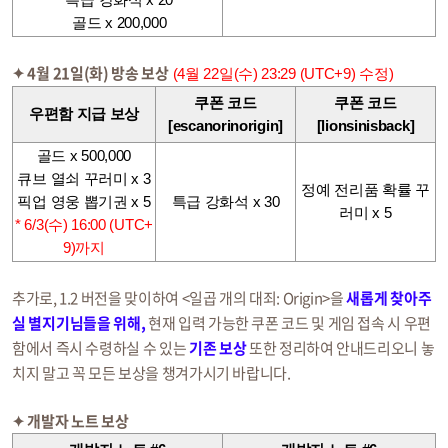
골드 x 200,000
✦ 4월 21일(화) 방송 보상
(4월 22일(수) 23:29 (UTC+9) 수정)
쿠폰 코드
쿠폰 코드
우편함 지급 보상
[escanorinorigin]
[lionsinisback]
골드 x 500,000
큐브 열쇠 꾸러미 x 3
정예 전리품 확률 꾸
특급 강화석 x 30
픽업 영웅 뽑기권 x 5
러미 x 5
* 6/3(수) 16:00 (UTC+
9)까지
추가로, 1.2 버전을 맞이하여 <일곱 개의 대죄: Origin>을
새롭게 찾아주
실 별지기님들을 위해,
현재 입력 가능한 쿠폰 코드 및 게임 접속 시 우편
함에서 즉시 수령하실 수 있는
기존 보상
또한 정리하여 안내드리오니 놓
치지 말고 꼭 모든 보상을 챙겨가시기 바랍니다.
✦ 개발자 노트 보상