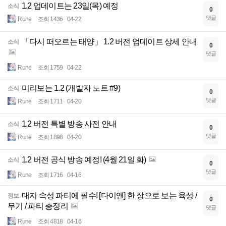
1.2 업데이트는 23일(목) 예정
소식
0
댓글
Rune
조회 1436
04-22
「다시 떠오르는 태양」 1.2 버전 업데이트 상세 안내
소식
0
댓글
Rune
조회 1759
04-22
미리보는 1.2 (개발자 노트 #9)
소식
0
댓글
Rune
조회 1711
04-20
1.2 버전 특별 방송 사전 안내
소식
0
댓글
Rune
조회 1898
04-20
1.2 버전 공식 방송 예정! (4월 21일 화)
소식
0
댓글
Rune
조회 1716
04-16
대지 속성 파티에 필수! [다이앤] 한 장으로 보는 육성 /
정보
0
무기 / 파티 총정리
댓글
Rune
조회 4818
04-16