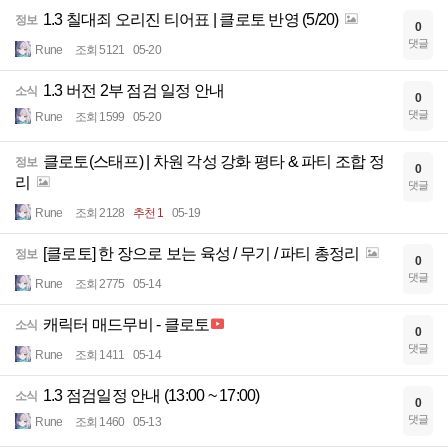
1.3 칠대죄 오리진 티어표 | 클로토 반영 (5/20)
정보
0
댓글
Rune
조회 5121
05-20
1.3 버전 2부 점검 일정 안내
소식
0
댓글
Rune
조회 1599
05-20
클로토(스태프) | 차원 각성 강화 평타 & 파티 조합 정
정보
0
리
댓글
Rune
조회 2128
추천 1
05-19
[클로토] 한 장으로 보는 육성 / 무기 / 파티 총정리
정보
0
댓글
Rune
조회 2775
05-14
캐릭터 매드무비 - 클로토
소식
0
댓글
Rune
조회 1411
05-14
1.3 점검일정 안내 (13:00 ~ 17:00)
소식
0
댓글
Rune
조회 1460
05-13