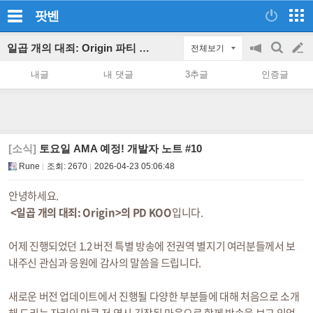
팟벤
일곱 개의 대죄: Origin 파티 인벤
전체보기
공
검
글
지
색
내글
내 댓글
3추글
인증글
on/off
쓰
기
[소식]
토요일 AMA 예정! 개발자 노트 #10
Rune
조회:
2670
2026-04-23 05:06:48
안녕하세요.
<일곱 개의 대죄: Origin>의 PD KOO
입니다.
어제 진행되었던 1.2 버전 특별 방송에 전권역 별지기 여러분들께서 보
내주신 관심과 응원에 감사의 말씀을 드립니다.
새로운 버전 업데이트에서 진행될 다양한 부분들에 대해 처음으로 소개