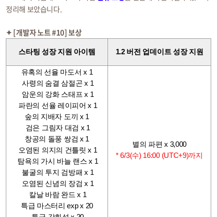
정리해 보았습니다.
✦ [개발자 노트 #10] 보상
스타팅 성장 지원 아이템
1.2 버전 업데이트 성장 지원
유혹의 선율 마도서 x 1
사령의 숨결 삼절곤 x 1
암운의 강화 스태프 x 1
파란의 선율 레이피어 x 1
숲의 지배자 도끼 x 1
검은 그림자 대검 x 1
창공의 돌풍 쌍검 x 1
별의 파편 x 3,000
오염된 의지의 건틀릿 x 1
* 6/3(수) 16:00 (UTC+9)까지
탐욕의 가시 바늘 랜스 x 1
불굴의 투지 검방패 x 1
오염된 신념의 장검 x 1
칼날 바람 완드 x 1
특급 마스터리 exp x 20
특급 강화석 x 20