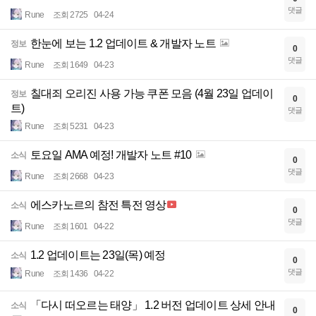
댓글
Rune
조회 2725
04-24
한눈에 보는 1.2 업데이트 & 개발자 노트
정보
0
댓글
Rune
조회 1649
04-23
칠대죄 오리진 사용 가능 쿠폰 모음 (4월 23일 업데이
정보
0
트)
댓글
Rune
조회 5231
04-23
토요일 AMA 예정! 개발자 노트 #10
소식
0
댓글
Rune
조회 2668
04-23
에스카노르의 참전 특전 영상
소식
0
댓글
Rune
조회 1601
04-22
1.2 업데이트는 23일(목) 예정
소식
0
댓글
Rune
조회 1436
04-22
「다시 떠오르는 태양」 1.2 버전 업데이트 상세 안내
소식
0