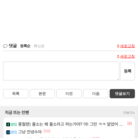
댓글
등록순
|
최신순
새로고침
새로고침
등록
목록
본문
이전
다음
댓글보기
지금 뜨는 인벤
더보기+
[8]
풍월량) 물소는 왜 물소라고 하는거야? 아! 그만 ㅋㅋ 알았어 ㅋㅋ
클립
[10]
그냥 안녕수야
클립