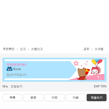
추천확인
신고
스팸신고
공유
스크랩
귀여운게 짱이에요
Rune
열심히 하겠습니다.
메뉴
인장보기
EXP 70%
목록
본문
이전
다음
댓글쓰기