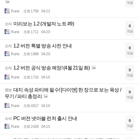
댓글
Rune
조회 1758
04-22
미리보는 1.2 (개발자 노트 #9)
소식
0
댓글
Rune
조회 1711
04-20
1.2 버전 특별 방송 사전 안내
소식
0
댓글
Rune
조회 1898
04-20
1.2 버전 공식 방송 예정! (4월 21일 화)
소식
0
댓글
Rune
조회 1716
04-16
대지 속성 파티에 필수! [다이앤] 한 장으로 보는 육성 /
정보
0
무기 / 파티 총정리
댓글
Rune
조회 4817
04-16
PC 버전 넷마블 런처 출시 안내
소식
0
댓글
Rune
조회 2428
04-15