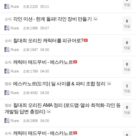
댓글
Rune
조회 2220
05-11
각인 미션 - 한계 돌파! 각인 장비 만들기
소식
0
댓글
Rune
조회 1996
05-07
칠대죄 오리진 캐릭터를 피규어로?
소식
0
댓글
Rune
조회 1847
04-30
캐릭터 매드무비 - 에스카노르
소식
0
댓글
Rune
조회 1789
04-30
에스카노르(도끼) | 딜 사이클 & 파티 조합 정리
정보
1
댓글
Rune
조회 4042
04-28
칠대죄 오리진 AMA 정리 (로드맵·열쇠·최적화·각인 등
정보
0
개발팀 답변 총정리)
댓글
Rune
조회 2808
04-26
캐릭터 매드무비 - 에스카노르
소식
0