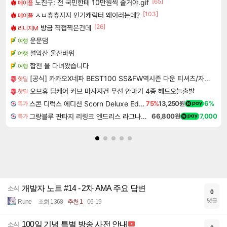
[65]
노진구: 전 국민한테 10만원씩 줄거야.gif
메이플
[103]
ㅅㅂ츄츄지지 인기캐릭터 왜이러는데?
메이플
[26]
방금 직접찍은건데
리니지M
운문댐
여행
설악산 울산바위
여행
합천 을 다녀왔습니다
여행
[공식] 카카오X네파 BEST100 SS&FW역시즌 다운 티셔츠/자켓/운동화/바지 (~90%)
핫딜
오브휴 딥케어 커브 마사지건 무선 안마기 4종 헤드오늘출발
핫딜
스콘 디럭스 에디션 Scorn Deluxe Edition
75%
13,250원
6%
특가
그랑블루 판타지 리링크 엔드리스 라그나로크 Granblue Fantasy Relink Endless Ragnarok
66,800원
7,000
특가
개발자 노트 #14 - 2차 AMA 주요 답변
소식
0
댓글
Rune
조회 1368
추천 1
06-19
100일 기념 특별 방송 사전 안내
소식