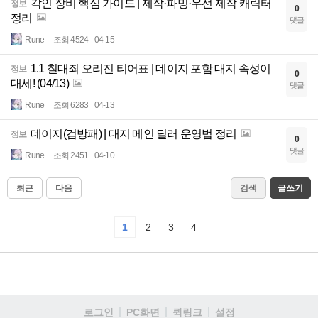
각인 장비 핵심 가이드 | 제작·파밍·우선 제작 캐릭터
정보
0
정리
댓글
Rune
조회 4524
04-15
1.1 칠대죄 오리진 티어표 | 데이지 포함 대지 속성이
정보
0
대세! (04/13)
댓글
Rune
조회 6283
04-13
데이지(검방패) | 대지 메인 딜러 운영법 정리
정보
0
댓글
Rune
조회 2451
04-10
최근
다음
검색
글쓰기
1
2
3
4
로그인
PC화면
퀵링크
설정