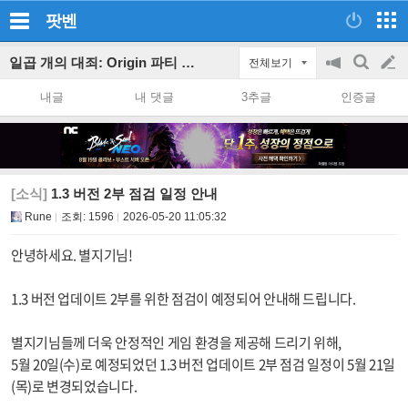
팟벤
일곱 개의 대죄: Origin 파티 인벤
전체보기
공
검
글
지
색
내글
내 댓글
3추글
인증글
on/off
쓰
기
[소식]
1.3 버전 2부 점검 일정 안내
Rune
조회:
1596
2026-05-20 11:05:32
안녕하세요. 별지기님!
1.3 버전 업데이트 2부를 위한 점검이 예정되어 안내해 드립니다.
별지기님들께 더욱 안정적인 게임 환경을 제공해 드리기 위해,
5월 20일(수)로 예정되었던 1.3 버전 업데이트 2부 점검 일정이 5월 21일
(목)로 변경되었습니다.