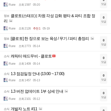
0
댓글
Rune
조회 1597
05-20
클로토(스태프) | 차원 각성 강화 평타 & 파티 조합 정
정보
0
리
댓글
Rune
조회 2126
추천 1
05-19
[클로토] 한 장으로 보는 육성 / 무기 / 파티 총정리
정보
0
댓글
Rune
조회 2773
05-14
캐릭터 매드무비 - 클로토
소식
0
댓글
Rune
조회 1409
05-14
1.3 점검일정 안내 (13:00 ~ 17:00)
소식
0
댓글
Rune
조회 1457
05-13
1.3 버전 업데이트 1부 상세 안내
소식
0
댓글
Rune
조회 2101
05-12
개발자 노트 #11
소식
0