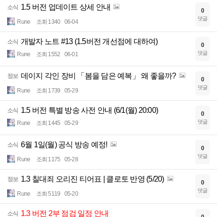
1.5 버전 업데이트 상세 안내
소식
0
댓글
Rune
조회 1340
06-04
개발자 노트 #13 (1.5버전 개선점에 대하여)
소식
0
댓글
Rune
조회 1552
06-01
데이지 각인 장비 「봄을 담은 예복」 왜 좋을까?
정보
0
댓글
Rune
조회 1739
05-29
1.5 버전 특별 방송 사전 안내 (6/1(월) 20:00)
소식
0
댓글
Rune
조회 1445
05-29
6월 1일(월) 공식 방송 예정!
소식
0
댓글
Rune
조회 1175
05-28
1.3 칠대죄 오리진 티어표 | 클로토 반영 (5/20)
정보
0
댓글
Rune
조회 5119
05-20
1.3 버전 2부 점검 일정 안내
소식