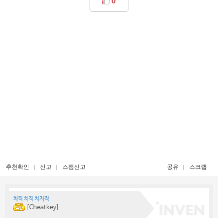
0
추천확인
신고
스팸신고
공유
스크랩
치직 치직 치지직
[Cheatkey]