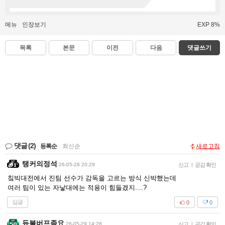
메뉴
인장보기
EXP 8%
목록
본문
이전
다음
댓글쓰기
댓글
(2)
등록순
|
최신순
새로고침
탱커의정석
26-05-28 20:29
신고
|
공감 확인
칰빅대전에서 진팀 선수가 감독을 고르는 방식 신박했는데
여러 팀이 있는 자낳대에는 적용이 힘들겠지....?
답글
0
0
듀불버프좀요
26-05-29 14:28
신고
|
공감 확인