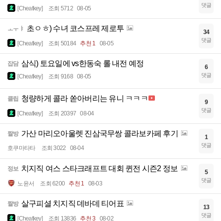
댓글
[Cheatkey]
조회 5712
08-05
초ㅇㅎ) 수녀 코스프레 제로투
ㅗㅜㅑ
34
댓글
[Cheatkey]
조회 50184
추천 1
08-05
삼식) 토요일에 vs한동숙 롤 내전 예정
잡담
6
댓글
[Cheatkey]
조회 9168
08-05
청량하게 콜라 쏟아버리는 유니 ㅋㅋㅋ
클립
9
댓글
[Cheatkey]
조회 20397
08-04
가산 마리오아울렛 진삼국무쌍 콜라보카페 후기
짤방
1
댓글
호쿠마타타
조회 3022
08-04
치지직 여스 스타크래프트 대회 퀸전 시즌2 정보
정보
5
댓글
노윤서
조회 6200
추천 1
08-03
살구피셜 치지직 데바데 티어표
짤방
13
댓글
[Cheatkey]
조회 13836
추천 3
08-02