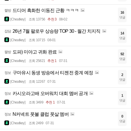
드디어 흑화한 이동진 근황 ㅋㅋㅋ
짤방
16
댓글
[Cheatkey]
조회 13756
추천 3
08-02
26년 7월 팔로우 상승량 TOP 30 - 월간 치지직
잡담
14
댓글
[Cheatkey]
조회 10715
08-01
도파) 미야고 귀화 완료
짤방
92
댓글
[Cheatkey]
조회 25821
추천 1
07-31
구마유시 동생 방송에서 티젠전 중계 예정
정보
2
댓글
[Cheatkey]
조회 12267
07-31
카시오라고배 오버워치 대회 멤버 공개
정보
1
댓글
[Cheatkey]
조회 3499
추천 1
07-31
N커넥트 풋볼 클럽 풋살 멤버
정보
0
댓글
[Cheatkey]
조회 2499
07-31