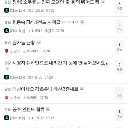
정혁) 소우릎님 진짜 모델인 줄, 현역 뛰어도 됨
클립
5
댓글
[Cheatkey]
조회 16235
07-29
한동숙 FM 레전드 자책골 ㅋㅋㅋㅋ
클립
3
댓글
[Cheatkey]
조회 8510
추천 2
07-29
윤가놈 근황
짤방
8
댓글
노윤서
조회 19098
07-28
시청자수 하단으로 내려간 거 눈에 안 들어오네요ㅠ
잡담
2
댓글
[Cheatkey]
조회 6458
07-28
패션아세요 김츠유님 패션 3종세트
짤방
3
댓글
노윤서
조회 8954
07-28
꽁주 인챈트 합류
정보
1
댓글
[Cheatkey]
조회 15063
07-25