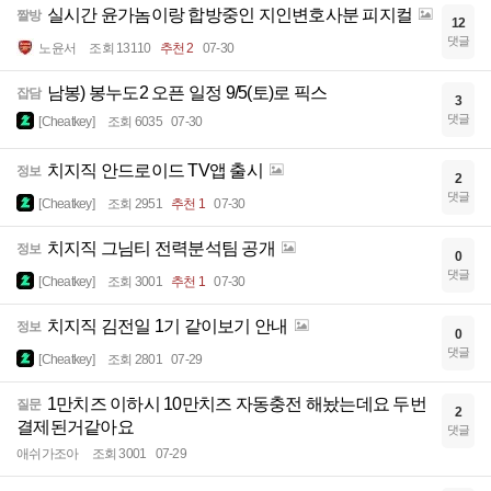
실시간 윤가놈이랑 합방중인 지인변호사분 피지컬
짤방
12
댓글
노윤서
조회 13110
추천 2
07-30
남봉) 봉누도2 오픈 일정 9/5(토)로 픽스
잡담
3
댓글
[Cheatkey]
조회 6035
07-30
치지직 안드로이드 TV앱 출시
정보
2
댓글
[Cheatkey]
조회 2951
추천 1
07-30
치지직 그님티 전력분석팀 공개
정보
0
댓글
[Cheatkey]
조회 3001
추천 1
07-30
치지직 김전일 1기 같이보기 안내
정보
0
댓글
[Cheatkey]
조회 2801
07-29
1만치즈 이하시 10만치즈 자동충전 해놨는데요 두번
질문
2
결제된거같아요
댓글
애쉬가조아
조회 3001
07-29