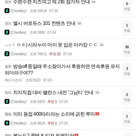
수련수련 치즈여고 제 2회 참가자 안내
정보
0
댓글
[Cheatkey]
조회 20419
07-24
엘시 버로듀스 101 컨텐츠 안내
정보
1
댓글
[Cheatkey]
조회 5990
07-24
ㅇㅎ) 시라누이 마이 옷 입은 아카캉 ㄷㄷ
ㅗㅜㅑ
30
댓글
[Cheatkey]
조회 76011
추천 10
07-24
방송off 중일때 주소찾아가서 후원하면 연속후원 유지
질문
3
되더라구여??
댓글
애쉬가조아
조회 8523
07-24
치지직컵 대비 밸런스 내전 '그님티' 안내
정보
2
댓글
[Cheatkey]
조회 6325
추천 1
07-23
이리 동접 400따리라는 소리에 긁힌 루미
클립
1
댓글
[Cheatkey]
조회 9616
추천 1
07-23
봉누도2 콘텐츠 티저 트레일러
클립