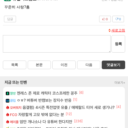
꾸준히 사랑?흠
답글
0
0
새로고침
등록
목록
본문
이전
다음
댓글보기
지금 뜨는 인벤
더보기+
[6]
젠레스 존 제로 캐릭터 코스프레한 꽁주
짤방
[1]
ㅇㅎ? 버튜버 반캠보는 장지수 반응
클립
[4]
옵갤펌) 4시즌 특전업뎃 유출 / 에메랄드 티어 새로 생기나?
오버워치
[12]
자랑할게 고모 밖에 없다는 분
FCO
[236]
암만 개나소나 다 유튜버 한다지만
메이플