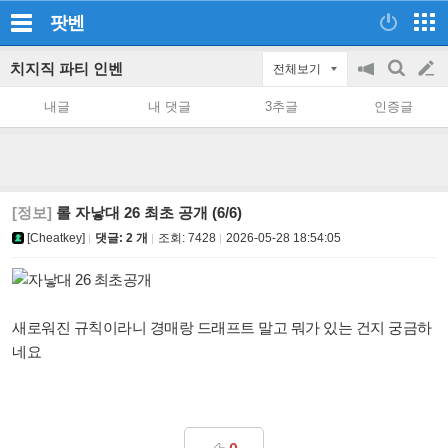
팟벤
치지직 파티 인벤
전체보기
공
검
글
지
색
내글
내 댓글
3추글
인증글
on/off
쓰
기
[정보]
롤 자낳대 26 최초 공개 (6/6)
[Cheatkey]
댓글: 2 개
조회:
7428
2026-05-28 18:54:05
새로워진 규칙이라니 경매랑 드래프트 말고 뭐가 있는 건지 궁금하
네요