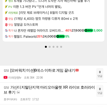
6개월 기다렸다… 드디어 도착한 치사 메신저백! 실물 후기
명조
이환 1.3 버전 PV 「안개 너머의 별빛」
PV
[리밋 제로 브레이커스] 8월의 디지털 굿즈
리밋제로
(1개당 4,400) 멈칫 차량용 디퓨저 80ml x 2개
핫딜
말발굽 도어스토퍼
핫딜
나 혼자만 레벨업 어라이즈 오버드라이브 Solo Leveling Arise
40%
27,600원
3,000
특가
팰월드 Palworld
25%
24,000원
5%
특가
[오버워치 미션]6데스 이하로 게임 끝내기
잡담
0
댓글
미래정령tv
조회 304
22:06
가산디지털단지역 마리오아울렛 XR 라이브 호러라이
잡담
0
브 후기
댓글
호쿠마타타
조회 872
17:12