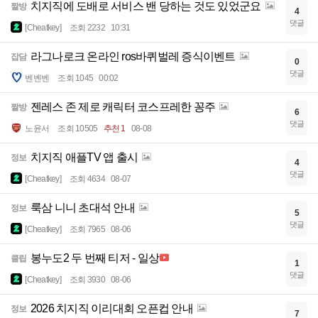
치지직에 도배로 서비스 밴 당하는 것도 있었군요
짤방
4
댓글
[Cheatkey]
조회 2232
10:31
라그나로크 온라인 ros바퀴벌레 증식이벤트
잡담
0
댓글
벤벤벤
조회 1045
00:02
젠레스 존 제로 캐릭터 코스프레한 꽁주
짤방
6
댓글
노윤서
조회 10505
추천 1
08-08
치지직 애플TV 앱 출시
정보
4
댓글
[Cheatkey]
조회 4634
08-07
룩삼 니니 초대석 안내
정보
5
댓글
[Cheatkey]
조회 7965
08-06
봉누도2 두 번째 티저 - 일상
클립
1
댓글
[Cheatkey]
조회 3930
08-06
2026 치지직 이리대회 오픈컵 안내
정보
7