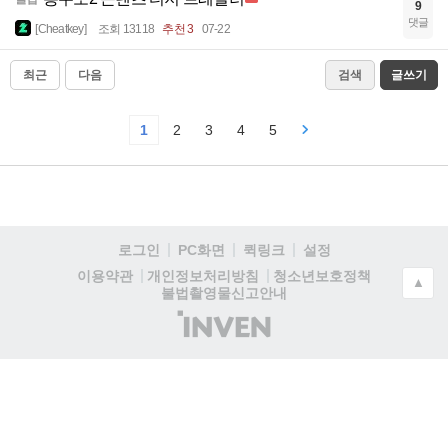
9
댓글
[Cheatkey]
조회 13118
추천 3
07-22
최근
다음
검색
글쓰기
1
2
3
4
5
로그인
PC화면
퀵링크
설정
청소년보호정책
이용약관
개인정보처리방침
▲
불법촬영물신고안내
(주)
인
벤