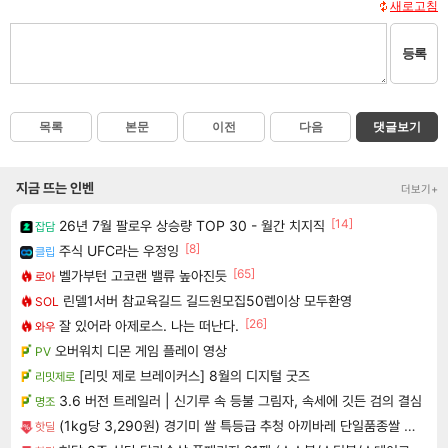
새로고침
등록
목록
본문
이전
다음
댓글보기
지금 뜨는 인벤
더보기+
[14]
26년 7월 팔로우 상승량 TOP 30 - 월간 치지직
잡담
[8]
주식 UFC라는 우정잉
클립
[65]
벨가부턴 고코랜 밸류 높아진듯
로아
린델1서버 참교육길드 길드원모집50렙이상 모두환영
SOL
[26]
잘 있어라 아제로스. 나는 떠난다.
와우
오버워치 디몬 게임 플레이 영상
PV
[리밋 제로 브레이커스] 8월의 디지털 굿즈
리밋제로
3.6 버전 트레일러 | 신기루 속 등불 그림자, 속세에 깃든 검의 결심
명조
(1kg당 3,290원) 경기미 쌀 특등급 추청 아끼바레 단일품종쌀 10kg
핫딜