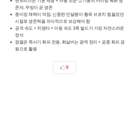
헌트리스는 기본 제공 + 자동 조준·고기동의 카이팅 특화 생
존자, 무빙이 곧 생존
종이장 체력이 약점, 신중한 민달팽이·황옥 브로치·힘들었던
시절로 생존력을 의식적으로 보강해야 함
공격 속도 + 치명타 + 이동 속도 3축 빌드가 가장 자연스러운
정석
점멸은 즉사기 회피 전용, 화살비는 광역 정리 + 공중 회피 겸
용으로 활용
0