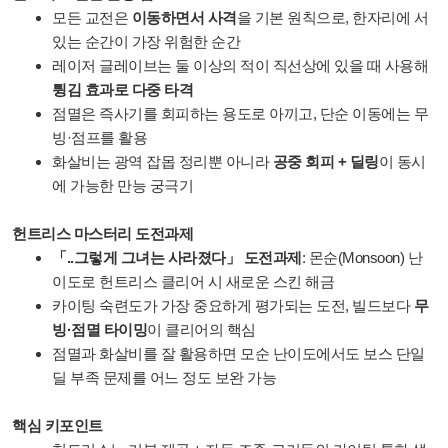
모든 교전은
이동하면서 사격
을 기본 원칙으로, 한자리에 서
있는 순간이 가장 위험한 순간
레이저 글레이브는 둘 이상의 적이 직선상에 있을 때 사용해
튕김 효과로 다중 타격
점멸은 즉사기를 회피하는 용도로 아끼고, 단순 이동에는 무
빙·점프를 활용
화살비는 광역 잡몹 정리뿐 아니라
공중 회피 + 딜링
이 동시
에 가능한 만능 궁극기
헌트리스 마스터리 도전과제
「..그렇게 그녀는 사라졌다」 도전과제
: 몬순(Monsoon) 난
이도로 헌트리스 클리어 시 새로운 스킨 해금
카이팅 숙련도가 가장 중요하게 평가되는 도전, 빌드보다
무
빙·점멸 타이밍
이 클리어의 핵심
점멸과 화살비를 잘 활용하면 모순 난이도에서도 보스 단일
딜 부족 문제를 어느 정도 보완 가능
핵심 키포인트