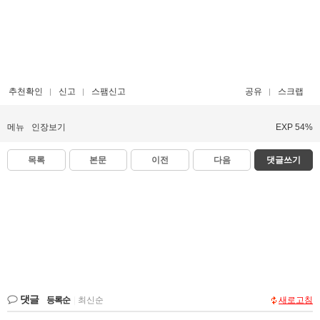
추천확인
신고
스팸신고
공유
스크랩
메뉴
인장보기
EXP 54%
목록
본문
이전
다음
댓글쓰기
댓글
등록순
|
최신순
새로고침