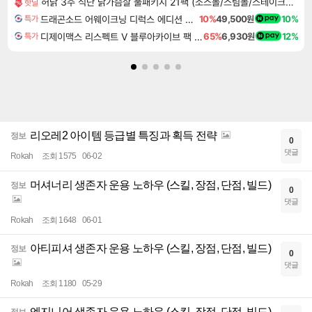
허닭 3주 식단 닭가슴살 풀패키지 21팩 (소스볼/스팀볼/스테이크/그릴드 직화 한입 닭가슴살)
핫딜
드래곤소드 어웨이크닝 디럭스 에디션 DragonSword Awakening Deluxe Edition
10%
49,500원
10%
특가
디제이맥스 리스펙트 V 블루아카이브 팩 DJMAX RESPECT V Blue Archive Pack DLC
65%
6,930원
12%
특가
리오레2 아이템 등급별 특징과 획득 전략
정보
0
댓글
Rokah
조회 1575
06-02
머셔너리 생존자 운용 노하우 (스킬, 장점, 단점, 빌드)
정보
0
댓글
Rokah
조회 1648
06-01
아티피셔 생존자 운용 노하우 (스킬, 장점, 단점, 빌드)
정보
0
댓글
Rokah
조회 1180
05-29
엔지니어 생존자 운용 노하우 (스킬, 장점, 단점, 빌드)
정보