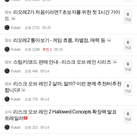
리오레2가 처음이라면? 초보자를 위한 첫 1시간 가이
정보
0
드
댓글
Rokah
조회 2715
05-20
리오레2 톺아보기 - 게임 흐름, 차별점, 매력 등
정보
0
댓글
Rokah
조회 1189
추천 1
05-15
스팀키/코드 판매 안내 - 리스크 오브 레인 시리즈
정보
0
댓글
Rokah
조회 448
05-14
리스크 오브 레인 2 살까, 말까? 이런 분께 추천/비추천
정보
0
합니다!
댓글
Rokah
조회 779
05-14
리스크 오브 레인 2 Hallowed Concepts 확장팩 발표
소식
0
트레일러
댓글
Rokah
조회 323
05-14