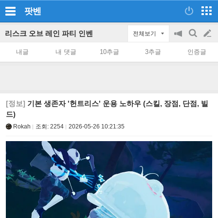
팟벤
리스크 오브 레인 파티 인벤
전체보기
공
검
글
지
색
내글
내 댓글
10추글
3추글
인증글
on/off
쓰
기
[정보]
기본 생존자 '헌트리스' 운용 노하우 (스킬, 장점, 단점, 빌
드)
Rokah
조회:
2254
2026-05-26 10:21:35