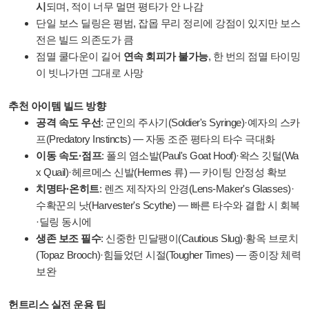
시
되며, 적이 너무 멀면 평타가 안 나감
단일 보스 딜링은 평범, 잡몹 무리 정리에 강점이 있지만 보스
전은 빌드 의존도가 큼
점멸 쿨다운이 길어
연속 회피가 불가능
, 한 번의 점멸 타이밍
이 빗나가면 그대로 사망
추천 아이템 빌드 방향
공격 속도 우선
: 군인의 주사기(Soldier's Syringe)·예자의 스카
프(Predatory Instincts) — 자동 조준 평타의 타수 극대화
이동 속도·점프
: 폴의 염소발(Paul's Goat Hoof)·왁스 깃털(Wa
x Quail)·헤르메스 신발(Hermes 류) — 카이팅 안정성 확보
치명타·온히트
: 렌즈 제작자의 안경(Lens-Maker's Glasses)·
수확꾼의 낫(Harvester's Scythe) — 빠른 타수와 결합 시 회복
·딜링 동시에
생존 보조 필수
: 신중한 민달팽이(Cautious Slug)·황옥 브로치
(Topaz Brooch)·힘들었던 시절(Tougher Times) — 종이장 체력
보완
헌트리스 실전 운용 팁