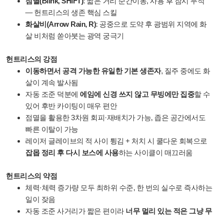
점멸(Blink, SHIFT)
: 짧은 거리 순간이동, 사용 후 잠시 무적
— 헌트리스의 생존 핵심 스킬
화살비(Arrow Rain, R)
: 공중으로 도약 후 광범위 지역에 화
살 비처럼 쏟아붓는 광역 궁극기
헌트리스의 강점
이동하면서 공격 가능한 유일한 기본 생존자
, 질주 중에도 화
살이 계속 발사됨
자동 조준 덕분에
에임에 신경 쓰지 않고 무빙에만 집중
할 수
있어 후반 카이팅이 매우 편안
점멸을 활용한 3차원 회피·재배치가 가능, 좁은 공간에서도
빠른 이탈이 가능
레이저 글레이브의 적 사이 튕김 + 처치 시 쿨다운 회복으로
잡몹 정리 후 다시 보스에 사용
하는 사이클이 매끄러움
헌트리스의 약점
체력·체력 증가량 모두 최하위 수준, 한 번의 실수로 즉사하는
일이 잦음
자동 조준 사거리가 짧은 편이라
너무 멀리 있는 적은 그냥 무