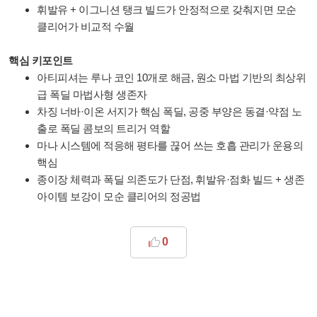
휘발유 + 이그니션 탱크 빌드가 안정적으로 갖춰지면 모순
클리어가 비교적 수월
핵심 키포인트
아티피셔는 루나 코인 10개로 해금, 원소 마법 기반의 최상위
급 폭딜 마법사형 생존자
차징 너바·이온 서지가 핵심 폭딜, 공중 부양은 동결·약점 노
출로 폭딜 콤보의 트리거 역할
마나 시스템에 적응해 평타를 끊어 쓰는 호흡 관리가 운용의
핵심
종이장 체력과 폭딜 의존도가 단점, 휘발유·점화 빌드 + 생존
아이템 보강이 모순 클리어의 정공법
0