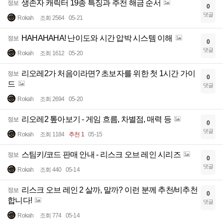
생존자 캐릭터 19종 특징과 추천 해금 순서
정보
0
댓글
Rokah
조회 2564
05-21
HAHAHAHA! 난이도와 시간 압박 시스템 이해
정보
0
댓글
Rokah
조회 1612
05-20
리오레2가 처음이라면? 초보자를 위한 첫 1시간 가이
정보
0
드
댓글
Rokah
조회 2694
05-20
리오레2 톺아보기 - 게임 흐름, 차별점, 매력 등
정보
0
댓글
Rokah
조회 1184
추천 1
05-15
스팀키/코드 판매 안내 - 리스크 오브 레인 시리즈
정보
0
댓글
Rokah
조회 440
05-14
리스크 오브 레인 2 살까, 말까? 이런 분께 추천/비추천
정보
0
합니다!
댓글
Rokah
조회 774
05-14