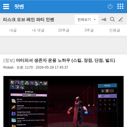
팟벤
리스크 오브 레인 파티 인벤
전체보기
공
검
글
지
색
내글
내 댓글
10추글
3추글
인증글
on/off
쓰
기
[정보]
아티피셔 생존자 운용 노하우 (스킬, 장점, 단점, 빌드)
Rokah
조회:
1170
2026-05-29 17:45:37