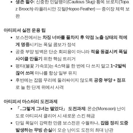
생존 필수
: 신중한 민달팽이(Cautious Slug)·황옥 브로치(Topa
z Brooch)·라플라시안 깃털(Hopoo Feather) — 종이장 체력 보
완
아티피셔 실전 운용 팁
보스전에서는
차징 너바를 풀차지 후 약점 노출 상태의 적에
게 명중
시키는 폭딜 콤보가 정석
공중 부양 빙벽은 단순 회피용이 아니라
적을 동결시켜 폭딜
사이클 만들기
위한 핵심 트리거
평타(불꽃 가속포)는 4스택을 한 번에 다 쓰지 말고
1~2발씩
끊어 쓰며
마나를 항상 일부 유지
후반에는 잡몹 무리에 둘러싸이지 않도록
공중 부양 + 점프
로 늘 한 단계 위에서 사격
아티피셔 마스터리 도전과제
「..그렇게 그녀는 떨었다」 도전과제
: 몬순(Monsoon) 난이
도로 아티피셔 클리어 시 새로운 스킨 해금
단일 폭딜이 강력한 만큼 보스전은 수월하나,
잡몹 정리 도중
발생하는 무빙 손실
이 모순 난이도 도전의 최대 난관