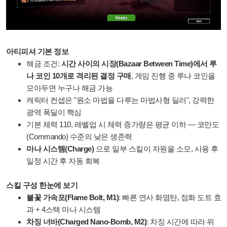
아티피셔 기본 정보
해금 조건:
시간 사이의 시장(Bazaar Between Time)에서 루
나 코인 10개로 격리된 결정 구매
, 게임 진행 중 루나 코인을
모아두면 누구나 해금 가능
캐릭터 컨셉은 "원소 마법을 다루는 마법사형 딜러", 강력한
광역 폭딜이 핵심
기본 체력 110, 레벨업 시 체력 증가량은 평균 이하 — 코만도
(Commando) 수준의 낮은 생존력
마나 시스템(Charge)
으로 일부 스킬이 자원을 소모, 사용 후
일정 시간 후 자동 회복
스킬 구성 한눈에 보기
불꽃 가속포(Flame Bolt, M1)
: 빠른 연사 화염탄, 점화 도트 효
과 + 4스택 마나 시스템
차징 너바(Charged Nano-Bomb, M2)
: 차징 시간에 따라 위