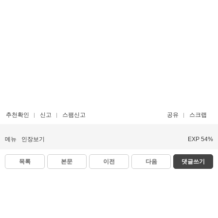
추천확인
신고
스팸신고
공유
스크랩
메뉴
인장보기
EXP 54%
목록
본문
이전
다음
댓글쓰기