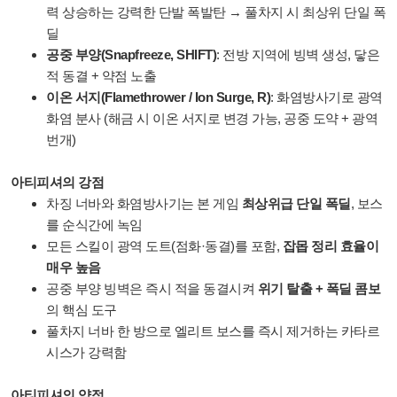
력 상승하는 강력한 단발 폭발탄 → 풀차지 시 최상위 단일 폭
딜
공중 부양(Snapfreeze, SHIFT)
: 전방 지역에 빙벽 생성, 닿은
적 동결 + 약점 노출
이온 서지(Flamethrower / Ion Surge, R)
: 화염방사기로 광역
화염 분사 (해금 시 이온 서지로 변경 가능, 공중 도약 + 광역
번개)
아티피셔의 강점
차징 너바와 화염방사기는 본 게임
최상위급 단일 폭딜
, 보스
를 순식간에 녹임
모든 스킬이 광역 도트(점화·동결)를 포함,
잡몹 정리 효율이
매우 높음
공중 부양 빙벽은 즉시 적을 동결시켜
위기 탈출 + 폭딜 콤보
의 핵심 도구
풀차지 너바 한 방으로 엘리트 보스를 즉시 제거하는 카타르
시스가 강력함
아티피셔의 약점