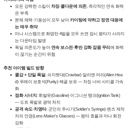
모든 강력한 스킬이
차징·쿨다운에 의존
, 즉각적인 연속 화력
은 부족
본체 체력·기동성이 모두 낮아
카이팅에 약하고 정면 대응에
는 매우 취약
마나 시스템으로 화염탄 4발을 모두 쓰면 잠시 평타가 사라지
는 다운타임 발생
폭딜 의존도가 높아
연속 보스전·후반 강화 잡몹 무리
에 화력
이 끊기는 순간이 위험
추천 아이템 빌드 방향
쿨감 + 단일 폭딜
: 쇠지렛대(Crowbar)·알리엔 머리(Alien Hea
d)·푸레이 보호석(Purity)·해골 보유 — 차징 너바 사이클 가속
화
점화 시너지
: 휘발유(Gasoline)·이그니션 탱크(Ignition Tank)
— 도트 폭발로 광역 처치
공격 속도·치명타
: 군인의 주사기(Soldier's Syringe)·렌즈 제작
자의 안경(Lens-Maker's Glasses) — 평타 효율과 마나 회전
강화