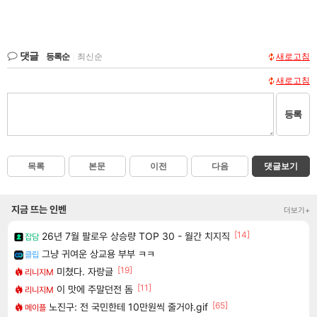
댓글
등록순
|
최신순
새로고침
새로고침
등록
목록
본문
이전
다음
댓글보기
지금 뜨는 인벤
더보기+
[14]
26년 7월 팔로우 상승량 TOP 30 - 월간 치지직
잡담
그냥 귀여운 상교용 부부 ㅋㅋ
클립
[19]
미쳤다. 자랑글
리니지M
[11]
이 맛에 주말던전 돔
리니지M
[65]
노진구: 전 국민한테 10만원씩 줄거야.gif
메이플