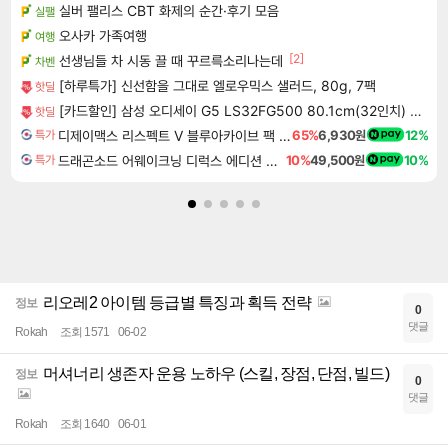
실버 팰리스 CBT 화제의 순간·후기 모음
실팰
오사카 가족여행
여행
[2]
선생님들 차 시동 끌 때 꾸르륵소리나는데
차벤
[하루특가] 신선함을 그대로 엘로우믹스 샐러드, 80g, 7팩
핫딜
[카드할인] 삼성 오디세이 G5 LS32FG500 80.1cm(32인치) 게이밍 모니터 180Hz
핫딜
디제이맥스 리스펙트 V 블루아카이브 팩 DJMAX RESPECT V Blue Archive Pack DLC
65%
6,930원
12%
특가
드래곤소드 어웨이크닝 디럭스 에디션 DragonSword Awakening Deluxe Edition
10%
49,500원
10%
특가
리오레2 아이템 등급별 특징과 획득 전략
정보
0
댓글
Rokah
조회 1571
06-02
머셔너리 생존자 운용 노하우 (스킬, 장점, 단점, 빌드)
정보
0
댓글
Rokah
조회 1640
06-01