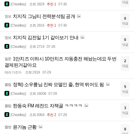
댓글
[Cheatkey]
조회 2829
추천 1
07-30
치지직 그님티 전력분석팀 공개
정보
0
댓글
[Cheatkey]
조회 2916
추천 1
07-30
치지직 김전일 1기 같이보기 안내
정보
0
댓글
[Cheatkey]
조회 2719
07-29
1만치즈 이하시 10만치즈 자동충전 해놨는데요 두번
질문
2
결제된거같아요
댓글
애쉬가조아
조회 2919
07-29
정혁) 소우릎님 진짜 모델인 줄, 현역 뛰어도 됨
클립
5
댓글
[Cheatkey]
조회 16008
07-29
한동숙 FM 레전드 자책골 ㅋㅋㅋㅋ
클립
3
댓글
[Cheatkey]
조회 8368
추천 2
07-29
윤가놈 근황
짤방
8
댓글