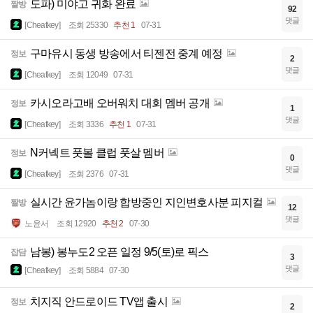
도파) 미야고 귀화 완료
짤방
92
댓글
[Cheatkey]
조회 25330
추천 1
07-31
구마유시 동생 방송에서 티젠전 중계 예정
정보
2
댓글
[Cheatkey]
조회 12049
07-31
카시오라고배 오버워치 대회 멤버 공개
정보
1
댓글
[Cheatkey]
조회 3336
추천 1
07-31
N커넥트 풋볼 클럽 풋살 멤버
정보
0
댓글
[Cheatkey]
조회 2376
07-31
실시간 윤가놈이랑 합방중인 지인변호사분 피지컬
짤방
12
댓글
노윤서
조회 12920
추천 2
07-30
남봉) 봉누도2 오픈 일정 9/5(토)로 픽스
잡담
3
댓글
[Cheatkey]
조회 5884
07-30
치지직 안드로이드 TV앱 출시
정보
2