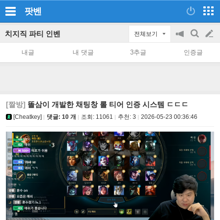
팟벤
치지직 파티 인벤
전체보기
공
검
글
지
색
내글
내 댓글
3추글
인증글
on/off
쓰
기
[짤방]
똘삼이 개발한 채팅창 롤 티어 인증 시스템 ㄷㄷㄷ
[Cheatkey]
댓글: 10 개
조회:
11061
추천:
3
2026-05-23 00:36:46