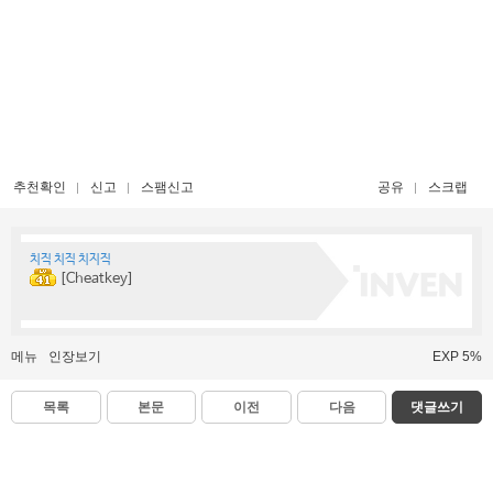
추천확인
신고
스팸신고
공유
스크랩
치직 치직 치지직
[Cheatkey]
메뉴
인장보기
EXP 5%
목록
본문
이전
다음
댓글쓰기