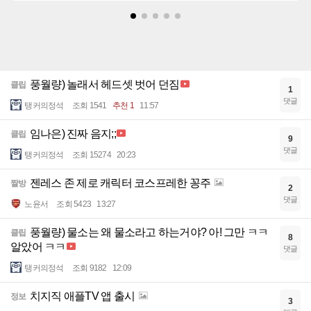
풍월량) 놀래서 헤드셋 벗어 던짐
클립
1
댓글
탱커의정석
조회 1541
추천 1
11:57
임나은) 진짜 음지;;
클립
9
댓글
탱커의정석
조회 15274
20:23
젠레스 존 제로 캐릭터 코스프레한 꽁주
짤방
2
댓글
노윤서
조회 5423
13:27
풍월량) 물소는 왜 물소라고 하는거야? 아! 그만 ㅋㅋ
클립
8
알았어 ㅋㅋ
댓글
탱커의정석
조회 9182
12:09
치지직 애플TV 앱 출시
정보
3