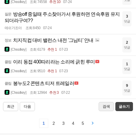
[Cheatkey]
조회 74558
추천 10
07-24
방송off 중일때 주소찾아가서 후원하면 연속후원 유지
질문
3
되더라구여??
댓글
애쉬가조아
조회 8450
07-24
치지직컵 대비 밸런스 내전 '그님티' 안내
정보
2
댓글
[Cheatkey]
조회 6179
추천 1
07-23
이리 동접 400따리라는 소리에 긁힌 루미
클립
1
댓글
[Cheatkey]
조회 9510
추천 1
07-23
봉누도2 콘텐츠 티저 트레일러
클립
9
댓글
[Cheatkey]
조회 12964
추천 3
07-22
최근
다음
검색
글쓰기
1
2
3
4
5