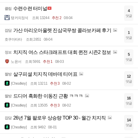
수련수련 터미널
클립
4
댓글
탱커의정석
조회 13244
추천 2
08-04
가산 마리오아울렛 진삼국무쌍 콜라보카페 후기
잡담
1
댓글
호쿠마타타
조회 2851
08-04
치지직 여스 스타크래프트 대회 퀸전 시즌2 정보
정보
5
댓글
노윤서
조회 5991
추천 1
08-03
살구피셜 치지직 데바데 티어표
짤방
12
댓글
[Cheatkey]
조회 13211
추천 3
08-02
드디어 흑화한 이동진 근황 ㅋㅋㅋ
짤방
16
댓글
[Cheatkey]
조회 13505
추천 3
08-02
26년 7월 팔로우 상승량 TOP 30 - 월간 치지직
잡담
14
댓글
[Cheatkey]
조회 9492
08-01