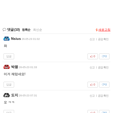
댓글
(10)
등록순
|
최신순
새로고침
Nsius
26-05-23 01:02
신고
|
공감 확인
와
답글
0
0
박몽
26-05-23 01:33
신고
|
공감 확인
이거 재밌네요!
답글
0
0
도지
26-05-23 07:31
신고
|
공감 확인
오 ㅋㅋ
답글
0
0