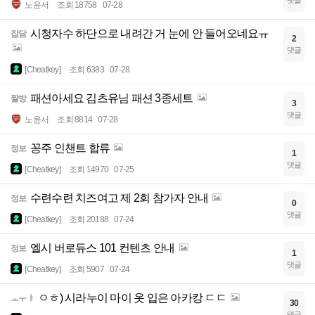
노윤서
조회 18758
07-28
시청자수 하단으로 내려간 거 눈에 안 들어오네요ㅠ
잡담
2
댓글
[Cheatkey]
조회 6383
07-28
패션아세요 김츠유님 패션 3종세트
짤방
3
댓글
노윤서
조회 8814
07-28
꽁주 인챈트 합류
정보
1
댓글
[Cheatkey]
조회 14970
07-25
수련수련 치즈여고 제 2회 참가자 안내
정보
0
댓글
[Cheatkey]
조회 20188
07-24
엘시 버로듀스 101 컨텐츠 안내
정보
1
댓글
[Cheatkey]
조회 5907
07-24
ㅇㅎ) 시라누이 마이 옷 입은 아카캉 ㄷㄷ
ㅗㅜㅑ
30
댓글