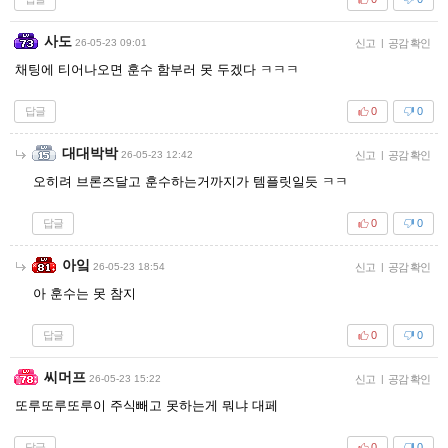
사도
26-05-23 09:01
신고
|
공감 확인
채팅에 티어나오면 훈수 함부러 못 두겠다 ㅋㅋㅋ
답글
0
0
대대박박
26-05-23 12:42
신고
|
공감 확인
오히려 브론즈달고 훈수하는거까지가 템플릿일듯 ㅋㅋ
답글
0
0
아잌
26-05-23 18:54
신고
|
공감 확인
아 훈수는 못 참지
답글
0
0
씨머프
26-05-23 15:22
신고
|
공감 확인
또루또루또루이 주식빼고 못하는게 뭐냐 대페
답글
0
0