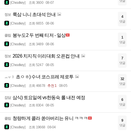
댓글
[Cheatkey]
조회 3600
08-07
룩삼 니니 초대석 안내
정보
4
댓글
[Cheatkey]
조회 6655
08-06
봉누도2 두 번째 티저 - 일상
클립
1
댓글
[Cheatkey]
조회 3489
08-06
2026 치지직 이리대회 오픈컵 안내
정보
7
댓글
[Cheatkey]
조회 5247
08-05
초ㅇㅎ) 수녀 코스프레 제로투
ㅗㅜㅑ
32
댓글
[Cheatkey]
조회 46678
추천 1
08-05
삼식) 토요일에 vs한동숙 롤 내전 예정
잡담
6
댓글
[Cheatkey]
조회 8304
08-05
청량하게 콜라 쏟아버리는 유니 ㅋㅋㅋ
클립
9
댓글
[Cheatkey]
조회 19668
08-04