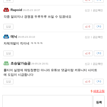
Rapoid
26-05-23 19:37
신고
|
공감 확인
각종 알피지나 경쟁겜 두루두루 쓰일 수 있겠네요
답글
0
0
매닉
26-05-23 23:10
신고
|
공감 확인
자체개발이 킥이네 ㅋㅋㅋㅋ
답글
0
0
초승달가슴곰
26-05-24 20:51
신고
|
공감 확인
롤티어 실명제 채팅창뿐만 아니라 유튜브 댓글이랑 커뮤니티 사이트
에 도입이 시급합니다
답글
0
0
새로고침
등록