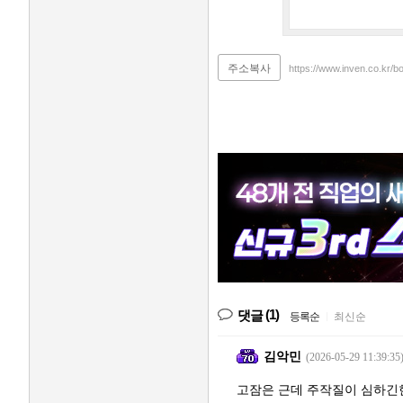
주소복사
https://www.inven.co.kr/b
(1)
댓글
등록순
|
최신순
김악민
(2026-05-29 11:39:35
고잠은 근데 주작질이 심하긴