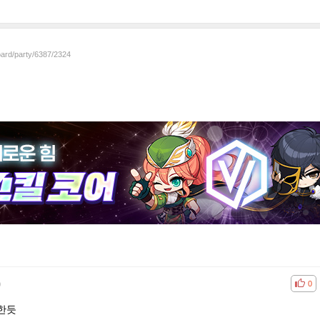
oard/party/6387/2324
)
공감
비공
0
한듯