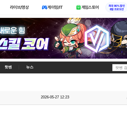
최대 90% 할인
라이브/영상
게이밍/IT
게임스토어
8월 프로모션
핫벤
뉴스
2026-05-27 12:23