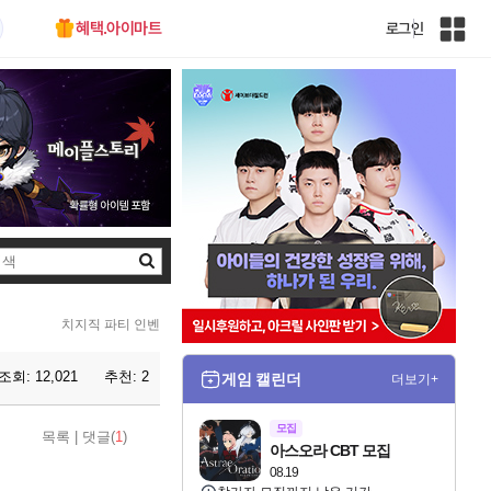
혜택.아이마트
로그인
인
벤
전
체
사
이
트
맵
검
색
치지직 파티 인벤
조회:
12,021
추천:
2
게임 캘린더
더보기+
모집
목록
|
댓글(
1
)
아스오라 CBT 모집
08.19