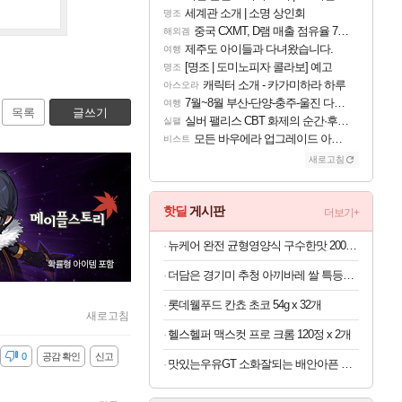
세계관 소개 | 소명 상인회
명조
중국 CXMT, D램 매출 점유율 7%…글로벌 4위로 부상
해외겜
제주도 아이들과 다녀왔습니다.
여행
[명조 | 도미노피자 콜라보] 예고
명조
캐릭터 소개 - 카가미하라 하루
아스오라
7월~8월 부산-단양-충주-울진 다녀왔어요~
여행
목록
글쓰기
실버 팰리스 CBT 화제의 순간·후기 모음
실팰
모든 바우에라 업그레이드 아이템 획득 위치 공략 (89개)
비스트
새로고침
핫딜
게시판
더보기+
뉴케어 완전 균형영양식 구수한맛 200ml x 24개
더담은 경기미 추청 아끼바레 쌀 특등급 10kg
롯데웰푸드 칸쵸 초코 54g x 32개
새로고침
헬스헬퍼 맥스컷 프로 크롬 120정 x 2개
감
0
공감 확인
신고
맛있는우유GT 소화잘되는 배안아픈 저지방우유 180ml x 48개