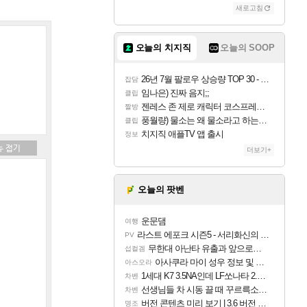
새로고침
오늘의 치지직
오늘의 SOOP
26년 7월 팔로우 상승량 TOP 30 - 월간 치지직
잡담
임나은) 진짜 음지;;
클립
젠레스 존 제로 캐릭터 코스프레한 꽁주
짤방
풍월량) 물소는 왜 물소라고 하는거야? 아! 그만 ㅋㅋ 알았어 ㅋㅋ
클립
치지직 애플TV 앱 출시
정보
더보기+
오늘의 팟벤
운문댐
여행
라스트 에포크 시즌5 - 서리화신의 분노 티저
PV
무한대 아난타 유출과 앞으로의 예상 (루머)
섭컬겜
아사쿠라 마이 성우 정보 및 주요 필모
아스오라
1세대 K7 3.5NA인데 LF쏘나타 2.0NA 기변하면 유류비 절약이 얼마나 될까요..?
차벤
선생님들 차 시동 끌 때 꾸르륵소리나는데
차벤
버전 콘텐츠 미리 보기 | 3.6 버전 「신기루 속 등불 그림자, 속세에 깃든 검의 결심」이 8월 20일에 업데이트됩니다!
명조