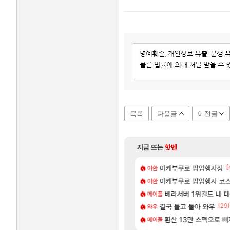
목록
다음글
이전글
지금 뜨는
핫벤
[173]
[1
[
욕장
아반테 2.0 자연흡기?
이케부쿠로 팝업행사장
차벤
이환
[58]
넷플릭스에서 예고편 공개 예정
게 까네
이케부쿠로 팝업행사 코스
모든 요리/작물 책 획득 위치
비스트
이환
[29]
이유
업그레이드 아이템 획득 위치 공략 (89개)
무한대 아난타 유출과 앞
베라서버 1위길드 내 대
섭컬겜
메이플
[140]
[29]
가가 짜치는게 이거임 ㅋㅋ
하루 성우 정보 및 주요 필모
라스트 에포크 시즌5 - 
결국 돌고 돌아 와우
PV
와우
[19]
렘 위치 공략 (30개) - 방랑 결투가
로벌서버 해외 유저 반응
‘GTA 6’ 예판 흥행…
환산 13만 스펙으로 삐져서 매
해외겜
메이플