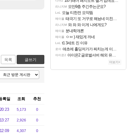
15기래더 패치노트 별거 없네요~없데이트수준?
디아2
오만9층 주긴주는군요?
리니지M
오늘 티한전 요약뜸
LoL
태극기 또 거꾸로 해놨네 미친것들 ㅋㅋㅋ
메이플
와 와 와 이게 나에게도?
리니지M
분내학개론
메이플
ㅇㅂ ) 재밌게 까네
메이플
t1 3세트 진 이유
LoL
애초에 홀딩저가가 짜치는게 이거임 ㅋㅋ
로아
아이온2 글로벌서버 해외 유저 반응
아이온2
목록
글쓰기
더보기+
등록일
조회
추천
20:23
5,173
0
13:27
2,926
0
12:09
4,307
0