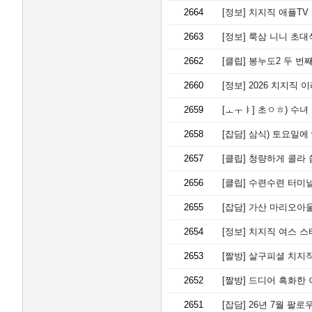
2664
[정보]
치지직 애플TV 
2663
[정보]
룩삼 니니 초대
2662
[클립]
봉누도2 두 번째
2660
[정보]
2026 치지직 
2659
[ㅗㅜㅑ]
초ㅇㅎ) 수녀
2658
[잡담]
삼식) 토요일에 
2657
[클립]
청량하게 콜라 
2656
[클립]
수련수련 터미
2655
[잡담]
가산 마리오아울
2654
[정보]
치지직 여스 스
2653
[짤방]
살구피셜 치지직
2652
[짤방]
드디어 흑화한 
2651
[잡담]
26년 7월 팔로우