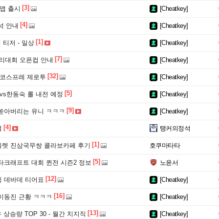
[3]
앱 출시
[Cheatkey]
[4]
석 안내
[Cheatkey]
[1]
 티저 - 일상
[Cheatkey]
[7]
이리대회 오픈컵 안내
[Cheatkey]
[32]
 코스프레 제로투
[Cheatkey]
[5]
vs한동숙 롤 내전 예정
[Cheatkey]
[9]
쏟아버리는 유니 ㅋㅋㅋ
[Cheatkey]
[4]
널
탱커의정석
[1]
렛 진삼국무쌍 콜라보카페 후기
호쿠마타타
[5]
타크래프트 대회 퀸전 시즌2 정보
노윤서
[12]
 데바데 티어표
[Cheatkey]
[16]
이동진 근황 ㅋㅋㅋ
[Cheatkey]
[13]
 상승량 TOP 30 - 월간 치지직
[Cheatkey]