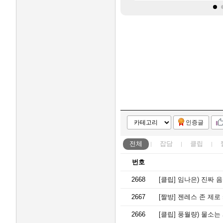
인증글
전체
잡담
클립
번호
2668
[클립]
임나은) 진짜 음
2667
[짤방]
젠레스 존 제로
2666
[클립]
풍월량) 물소는 왜