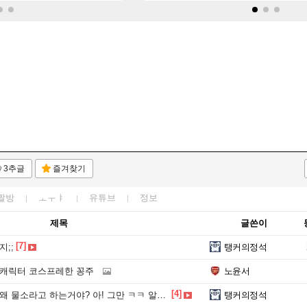
3추글
즐겨찾기
짤방
ㅗㅜㅑ
유튜브
정보
제목
글쓴이
[7]
지;;
탱커의정석
 캐릭터 코스프레한 꽁주
노윤서
[4]
 물소라고 하는거야? 아! 그만 ㅋㅋ 알았어 ㅋㅋ
탱커의정석