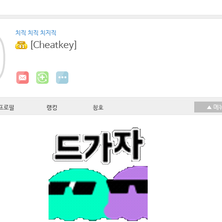
치직 치직 치지직
[Cheatkey]
프로필
랭킹
칭호