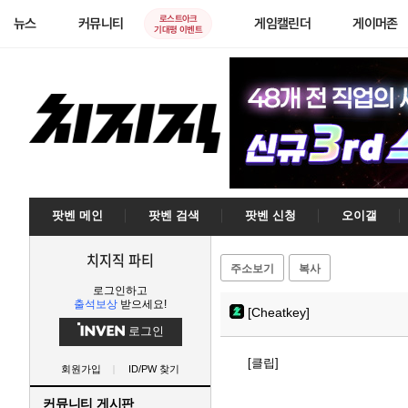
로스트아크
뉴스
커뮤니티
게임캘린더
게이머존
기대평 이벤트
팟벤 메인
팟벤 검색
팟벤 신청
오이갤
치지직 파티
주소보기
복사
로그인하고
출석보상
받으세요!
[Cheatkey]
로그인
[클립]
회원가입
ID/PW 찾기
커뮤니티 게시판