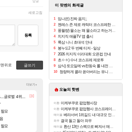
답글
이 팟벤의 화제글
새로고침
1
임나은) 진짜 음지;;
2
젠레스 존 제로 캐릭터 코스프레한 꽁주
3
풍월량) 물소는 왜 물소라고 하는거야? 아! 그만 ㅋㅋ 알았어 ㅋㅋ
등록
4
치지직 애플TV 앱 출시
5
룩삼 니니 초대석 안내
6
봉누도2 두 번째 티저 - 일상
7
2026 치지직 이리대회 오픈컵 안내
8
초ㅇㅎ) 수녀 코스프레 제로투
맨위로
글쓰기
9
삼식) 토요일에 vs한동숙 롤 내전 예정
10
청량하게 콜라 쏟아버리는 유니 ㅋㅋㅋ
더보기+
오늘의 핫벤
[7]
[3]
[173]
없데이트수준?
글로벌 4위로 부상
선녀바위해수욕장
분내학개론
여행
메이플
이케부쿠로 팝업행사장
[58]
?
8월 28일 넷플릭스에서 예고편 공개 예정
ㅇㅂ ) 재밌게 까네
이환
GTA6
메이플
이케부쿠로 팝업행사 코스프레이어들!!
이환
[29]
 필모
t1 3세트 진 이유
모든 바우에라 업그레이드 아이템 획득 위치 공략 
비스트
LoL
베라서버 1위길드 내 대규모 인원이탈종용 추정사건
메이플
[146]
[140
 ㅋㅋㅋ
모음
애초에 홀딩저가가 짜치는게 이거임 ㅋㅋ
카가미하라 하루 성우 정보 및 주요 필모
아스오라
로아
결국 돌고 돌아 와우
와우
[19]
 필모
모든 엘리트 골렘 위치 공략 (30개) - 방랑 
아이온2 글로벌서버 해외 유저 반응
비스트
아이온2
환산 13만 스펙으로 삐져서 매주 수로 10만점 치고있으면 ㅋㅋ
메이플