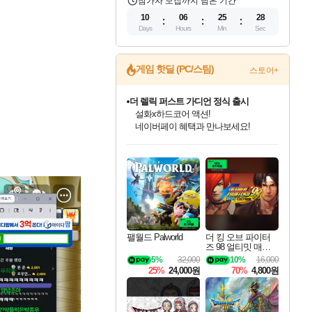
참가자 모집까지 남은 기간
10
06
25
27
Days
Hours
Min
Sec
게임 핫딜 (PC/스팀)
스토어+
더 렐릭 퍼스트 가디언 정식 출시
설화x하드코어 액션!
네이버페이 혜택과 만나보세요!
인벤게임즈 8월 특별 할인!
드래곤소드: 어웨이크닝 입점!
문명 7 특별 할인!
마블 투혼 파이팅 소울즈 정식출시!
귀무자: 검의 길 예약 판매 중!
비스트 오브 리인카네이션 정식 출시!
커세어 코브 출시 기념 할인!
베데스다 40주년 기념 할인 중!
캡콤 프렌차이즈 할인 진행 중!
캡콤 일부 상품 상시 할인
스타워즈 은하계 레이서
로블록스 기프트 카드 공식 입점
인기 퍼블리셔 모음!
스팀으로 만나는 드래곤소드!
조선&고려 DLC 출시 예정
마블 히어로 총 출동&화려한 격투!
10% 할인과
게임프릭 신작 IP
해적'섬'을 발전시키자!
베데스다의 명작들을
몬헌, 바하 등 인기 IP를
몬헌 와일즈 & 드래곤즈 도그마2
인벤게임즈에서 10% 추가 적립
Robux를 가장 안전하고
최대 90% 할인가를 만나보세요!
네이버혜택과 함께 만나보세요!
50%할인&추가 적립까지!
네이버 포인트 혜택까지!
이니&베니 혜택까지!
네이버 혜택가와 함께 예약하세요!
할인&네이버혜택으로 만나보세요!
40주년 프로모션으로 만나보세요!
할인가에 만나보세요!
일부 에디션 상시 할인!
혜택으로 예약 판매 중
편안하게 충전하세요
팰월드 Palworld
더 킹 오브 파이터
즈 98 얼티밋 매치
파이널 에디션 THE
5%
32,000
10%
16,000
KING OF FIGHTER
25%
24,000원
70%
4,800원
S 98 ULTIMATE MA
TCH FINAL EDITIO
N