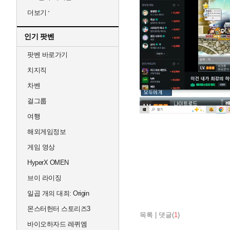
더보기
인기 팟벤
팟벤 바로가기
치지직
차벤
걸그룹
여행
해외게임정보
게임 영상
HyperX OMEN
브이 라이징
일곱 개의 대죄: Origin
몬스터헌터 스토리즈3
목록
|
댓글(
1
)
바이오하자드 레퀴엠