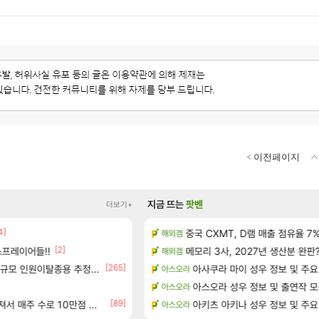
이전페이지
지금 뜨는
팟벤
더보기+
]
4]
15기래더 패치노트 별거 없네요~
중국 CXMT, D램 매출 점유율 7%…
해외겜
디아2
[2]
[17]
프레이어들!!
 공략 (36개) - 미식가 도전과제
메모리 3사, 2027년 생산분 완판
오만9층 주긴주는군요?
해외겜
리니지M
[265]
[14]
으로의 예상 (루머)
규모 인원이탈종용 추정사건
오늘 티한전 요약뜸
아사쿠라 마이 성우 정보 및 주요
아스오라
LoL
서리화신의 분노 티저
태극기 또 거꾸로 해놨네 미친것들
아스오라 성우 정보 및 출연작 
아스오라
메이플
[89]
[23]
테이크투 “내부 예상 크게 넘어”
주 수로 10만점 치고있으면 ㅋㅋ
아키츠 아키나 성우 정보 및 주요
와 와 와 이게 나에게도?
아스오라
리니지M