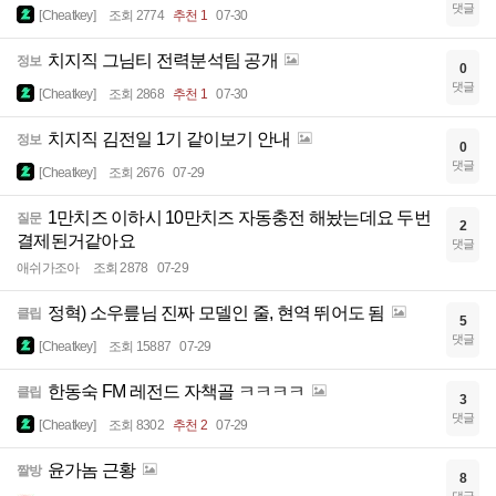
댓글
[Cheatkey]
조회 2774
추천 1
07-30
치지직 그님티 전력분석팀 공개
정보
0
댓글
[Cheatkey]
조회 2868
추천 1
07-30
치지직 김전일 1기 같이보기 안내
정보
0
댓글
[Cheatkey]
조회 2676
07-29
1만치즈 이하시 10만치즈 자동충전 해놨는데요 두번
질문
2
결제된거같아요
댓글
애쉬가조아
조회 2878
07-29
정혁) 소우릎님 진짜 모델인 줄, 현역 뛰어도 됨
클립
5
댓글
[Cheatkey]
조회 15887
07-29
한동숙 FM 레전드 자책골 ㅋㅋㅋㅋ
클립
3
댓글
[Cheatkey]
조회 8302
추천 2
07-29
윤가놈 근황
짤방
8