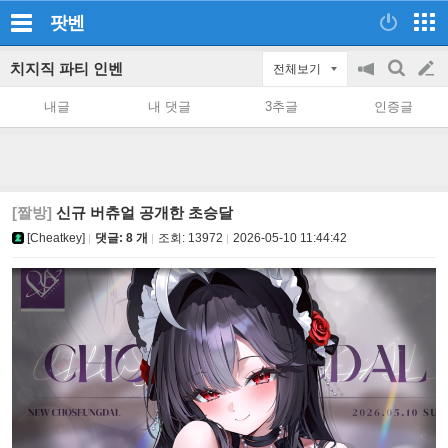
팟벤
치지직 파티 인벤
전체보기
공
검
글
지
색
내글
내 댓글
3추글
인증글
on/off
쓰
기
[짤방]
신규 버츄얼 공개한 초승달
[Cheatkey]
댓글: 8 개
조회:
13972
2026-05-10 11:44:42