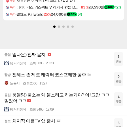
햇살담은 장아찌 간장소스 1.7L x 2개
핫딜
디제이맥스 리스펙트 V 레거시 번들 DJMAX RESPECT V Legacy Bundle DLC
83%
28,590원
12%
특가
팰월드 Palworld
25%
24,000원
5%
특가
임나은) 진짜 음지;;
클립
6
댓글
탱커의정석
조회 3895
20:23
젠레스 존 제로 캐릭터 코스프레한 꽁주
짤방
0
댓글
노윤서
조회 2660
13:27
풍월량) 물소는 왜 물소라고 하는거야? 아! 그만 ㅋㅋ
클립
4
알았어 ㅋㅋ
댓글
탱커의정석
조회 3465
12:09
치지직 애플TV 앱 출시
정보
3