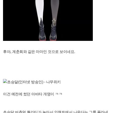
후야, 계춘회와 같은 마마인 것으로 보이네요.
이건 예전에 썼던 아바타 개명이 ㅋㅋ
초승달 버츄얼 퀄리티가 높아서 인챈트에서 나온다는 그룹 플라네