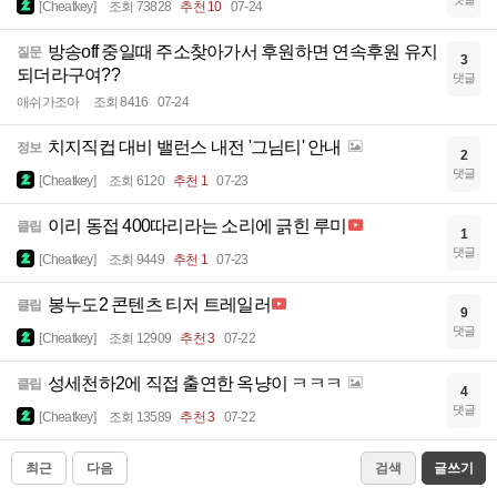
[Cheatkey]
조회 73828
추천 10
07-24
방송off 중일때 주소찾아가서 후원하면 연속후원 유지
질문
3
되더라구여??
댓글
애쉬가조아
조회 8416
07-24
치지직컵 대비 밸런스 내전 '그님티' 안내
정보
2
댓글
[Cheatkey]
조회 6120
추천 1
07-23
이리 동접 400따리라는 소리에 긁힌 루미
클립
1
댓글
[Cheatkey]
조회 9449
추천 1
07-23
봉누도2 콘텐츠 티저 트레일러
클립
9
댓글
[Cheatkey]
조회 12909
추천 3
07-22
성세천하2에 직접 출연한 옥냥이 ㅋㅋㅋ
클립
4
댓글
[Cheatkey]
조회 13589
추천 3
07-22
최근
다음
검색
글쓰기