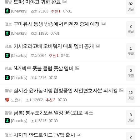
도파) 미야고 귀화 완료
짤방
92
댓글
[Cheatkey]
조회 25103
추천 1
07-31
구마유시 동생 방송에서 티젠전 중계 예정
정보
2
댓글
[Cheatkey]
조회 11930
07-31
카시오라고배 오버워치 대회 멤버 공개
정보
1
댓글
[Cheatkey]
조회 3264
추천 1
07-31
N커넥트 풋볼 클럽 풋살 멤버
정보
0
댓글
[Cheatkey]
조회 2316
07-31
실시간 윤가놈이랑 합방중인 지인변호사분 피지컬
짤방
12
댓글
노윤서
조회 12802
추천 2
07-30
남봉) 봉누도2 오픈 일정 9/5(토)로 픽스
잡담
3
댓글
[Cheatkey]
조회 5815
07-30
치지직 안드로이드 TV앱 출시
정보
2