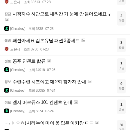
댓글
노윤서
조회 18613
07-28
시청자수 하단으로 내려간 거 눈에 안 들어오네요ㅠ
잡담
2
댓글
[Cheatkey]
조회 6338
07-28
패션아세요 김츠유님 패션 3종세트
짤방
3
댓글
노윤서
조회 8736
07-28
꽁주 인챈트 합류
정보
1
댓글
[Cheatkey]
조회 14918
07-25
수련수련 치즈여고 제 2회 참가자 안내
정보
0
댓글
[Cheatkey]
조회 20085
07-24
엘시 버로듀스 101 컨텐츠 안내
정보
1
댓글
[Cheatkey]
조회 5874
07-24
ㅇㅎ) 시라누이 마이 옷 입은 아카캉 ㄷㄷ
ㅗㅜㅑ
30
댓글