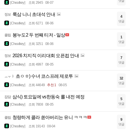
댓글
[Cheatkey]
조회 2945
08-07
룩삼 니니 초대석 안내
정보
4
댓글
[Cheatkey]
조회 6271
08-06
봉누도2 두 번째 티저 - 일상
클립
1
댓글
[Cheatkey]
조회 3251
08-06
2026 치지직 이리대회 오픈컵 안내
정보
7
댓글
[Cheatkey]
조회 4997
08-05
초ㅇㅎ) 수녀 코스프레 제로투
ㅗㅜㅑ
32
댓글
[Cheatkey]
조회 44649
추천 1
08-05
삼식) 토요일에 vs한동숙 롤 내전 예정
잡담
5
댓글
[Cheatkey]
조회 7808
08-05
청량하게 콜라 쏟아버리는 유니 ㅋㅋㅋ
클립
9
댓글
[Cheatkey]
조회 19143
08-04