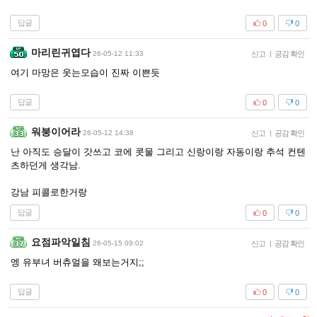
답글
0
0
마리린귀엽다
26-05-12 11:33
신고
|
공감 확인
여기 마망은 웃는모습이 진짜 이쁜듯
답글
0
0
워붕이어라
26-05-12 14:38
신고
|
공감 확인
난 아직도 승달이 갓쓰고 코에 콧물 그리고 신랑이랑 자동이랑 추석 컨텐
츠하던게 생각남.
강남 피콜로한거랑
답글
0
0
요점파악일침
26-05-15 09:02
신고
|
공감 확인
엥 유부녀 버츄얼을 왜보는거지;;
답글
0
0