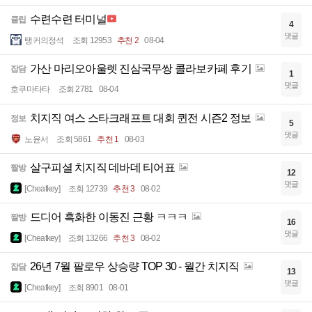
수련수련 터미널
클립
4
댓글
탱커의정석
조회 12953
추천 2
08-04
가산 마리오아울렛 진삼국무쌍 콜라보카페 후기
잡담
1
댓글
호쿠마타타
조회 2781
08-04
치지직 여스 스타크래프트 대회 퀸전 시즌2 정보
정보
5
댓글
노윤서
조회 5861
추천 1
08-03
살구피셜 치지직 데바데 티어표
짤방
12
댓글
[Cheatkey]
조회 12739
추천 3
08-02
드디어 흑화한 이동진 근황 ㅋㅋㅋ
짤방
16
댓글
[Cheatkey]
조회 13266
추천 3
08-02
26년 7월 팔로우 상승량 TOP 30 - 월간 치지직
잡담
13
댓글
[Cheatkey]
조회 8901
08-01