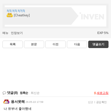
치직 치직 치지직
[Cheatkey]
메뉴
인장보기
EXP 5%
목록
본문
이전
다음
댓글쓰기
댓글
(8)
등록순
|
최신순
새로고침
용서못해
26-05-10 17:59
신고
|
공감 확인
나 유부녀 좋아했네