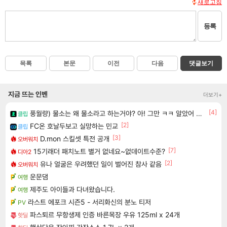
새로고침
등록
목록
본문
이전
다음
댓글보기
지금 뜨는 인벤
더보기+
[4]
풍월량) 물소는 왜 물소라고 하는거야? 아! 그만 ㅋㅋ 알았어 ㅋㅋ
클립
[2]
FC온 호날두보고 실망하는 민교
클립
[3]
D.mon 스킬셋 특전 공개
오버워치
[7]
15기래더 패치노트 별거 없네요~없데이트수준?
디아2
[2]
유나 얼굴은 우려했던 일이 벌어진 참사 같음
오버워치
운문댐
여행
제주도 아이들과 다녀왔습니다.
여행
라스트 에포크 시즌5 - 서리화신의 분노 티저
PV
파스퇴르 무항생제 인증 바른목장 우유 125ml x 24개
핫딜