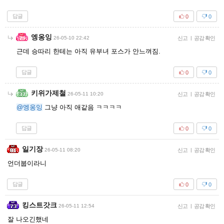
답글
0
0
엥옹잉
26-05-10 22:42
신고
|
공감 확인
근데 승따리 한테는 아직 유부녀 포스가 안느껴짐.
답글
0
0
키위가제철
26-05-11 10:20
신고
|
공감 확인
@엥옹잉
그냥 아직 애같음 ㅋㅋㅋㅋ
답글
0
0
일기장
26-05-11 08:20
신고
|
공감 확인
언더붑이라니
답글
0
0
킹스트갓크
26-05-11 12:54
신고
|
공감 확인
잘 나오긴했네