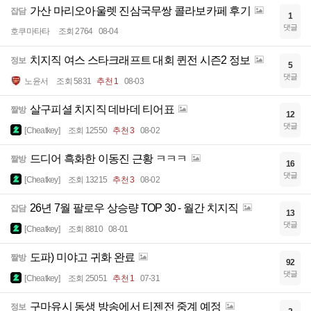
가산 마리오아울렛 진삼국무쌍 콜라보카페 후기
잡담
1
댓글
호쿠마타타
조회 2764
08-04
치지직 여스 스타크래프트 대회 퀸전 시즌2 정보
정보
5
댓글
노윤서
조회 5831
추천 1
08-03
살구피셜 치지직 데바데 티어표
짤방
12
댓글
[Cheatkey]
조회 12550
추천 3
08-02
드디어 흑화한 이동진 근황 ㅋㅋㅋ
짤방
16
댓글
[Cheatkey]
조회 13215
추천 3
08-02
26년 7월 팔로우 상승량 TOP 30 - 월간 치지직
잡담
13
댓글
[Cheatkey]
조회 8810
08-01
도파) 미야고 귀화 완료
짤방
92
댓글
[Cheatkey]
조회 25051
추천 1
07-31
구마유시 동생 방송에서 티젠전 중계 예정
정보