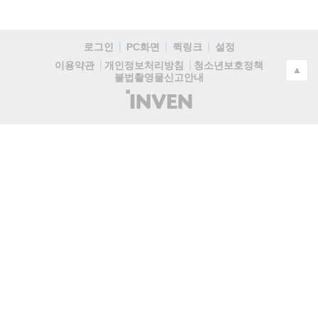
로그인
PC화면
퀵링크
설정
청소년보호정책
이용약관
개인정보처리방침
▲
불법촬영물신고안내
(주)
인
벤