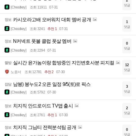
2
댓글
[Cheatkey]
조회 11911
07-31
카시오라고배 오버워치 대회 멤버 공개
정보
1
댓글
[Cheatkey]
조회 3241
추천 1
07-31
N커넥트 풋볼 클럽 풋살 멤버
정보
0
댓글
[Cheatkey]
조회 2294
07-31
실시간 윤가놈이랑 합방중인 지인변호사분 피지컬
짤방
12
댓글
노윤서
조회 12781
추천 2
07-30
남봉) 봉누도2 오픈 일정 9/5(토)로 픽스
잡담
3
댓글
[Cheatkey]
조회 5792
07-30
치지직 안드로이드 TV앱 출시
정보
2
댓글
[Cheatkey]
조회 2761
추천 1
07-30
치지직 그님티 전력분석팀 공개
정보
0
댓글