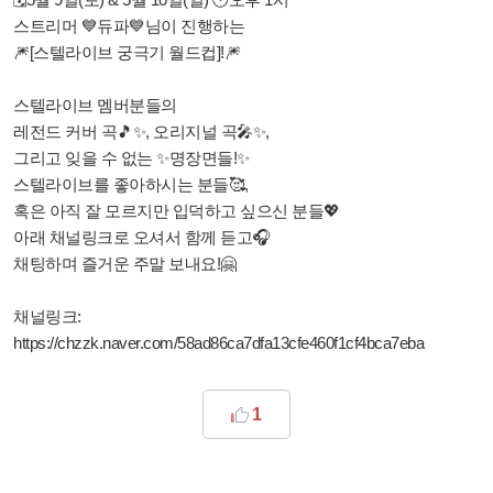
스트리머 💙듀파💙님이 진행하는
🎆[스텔라이브 궁극기 월드컵]!🎆
스텔라이브 멤버분들의
레전드 커버 곡🎵✨, 오리지널 곡🎤✨,
그리고 잊을 수 없는 ✨명장면들!✨
스텔라이브를 좋아하시는 분들🥰,
혹은 아직 잘 모르지만 입덕하고 싶으신 분들💖
아래 채널링크로 오셔서 함께 듣고🎧
채팅하며 즐거운 주말 보내요!🤗
채널링크:
https://chzzk.naver.com/58ad86ca7dfa13cfe460f1cf4bca7eba
1