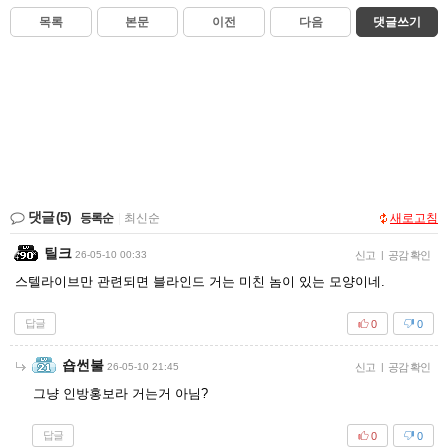
목록
본문
이전
다음
댓글쓰기
댓글
(5)
등록순
|
최신순
새로고침
틸크
26-05-10 00:33
신고
|
공감 확인
스텔라이브만 관련되면 블라인드 거는 미친 놈이 있는 모양이네.
답글
0
0
숍썬불
26-05-10 21:45
신고
|
공감 확인
그냥 인방홍보라 거는거 아님?
답글
0
0