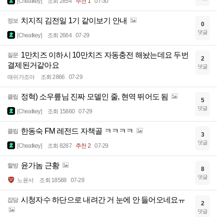
[Cheatkey]
조회 2854
추천 1
07-30
치지직 김전일 1기 같이보기 안내
정보
0
댓글
[Cheatkey]
조회 2664
07-29
1만치즈 이하시 10만치즈 자동충전 해놨는데요 두번
질문
2
결제된거같아요
댓글
애쉬가조아
조회 2866
07-29
정혁) 소우릎님 진짜 모델인 줄, 현역 뛰어도 됨
클립
5
댓글
[Cheatkey]
조회 15860
07-29
한동숙 FM 레전드 자책골 ㅋㅋㅋㅋ
클립
3
댓글
[Cheatkey]
조회 8287
추천 2
07-29
윤가놈 근황
짤방
8
댓글
노윤서
조회 18588
07-28
시청자수 하단으로 내려간 거 눈에 안 들어오네요ㅠ
잡담
2
댓글