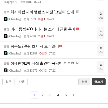
애쉬가조아
조회 8409
07-24
치지직컵 대비 밸런스 내전 '그님티' 안내
정보
2
댓글
[Cheatkey]
조회 6103
추천 1
07-23
이리 동접 400따리라는 소리에 긁힌 루미
클립
1
댓글
[Cheatkey]
조회 9436
추천 1
07-23
봉누도2 콘텐츠 티저 트레일러
클립
9
댓글
[Cheatkey]
조회 12887
추천 3
07-22
성세천하2에 직접 출연한 옥냥이 ㅋㅋㅋ
클립
4
댓글
[Cheatkey]
조회 13572
추천 3
07-22
최근
다음
검색
글쓰기
1
2
3
4
5