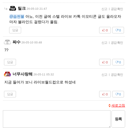
틸크
26-05-10 21:47
신고
|
공감 확인
@숍썬불
아뇨, 이전 글에 스텔 라이브 카톡 이모티콘 글도 올라오자
마자 블라인드 걸렸다가 풀림.
답글
0
0
쨔수
26-05-10 00:48
신고
|
공감 확인
??
답글
0
0
너무사랑해
26-05-11 05:32
신고
|
공감 확인
지금 들어가 보니 라이브월드컵으로 하셨네
답글
0
0
새로고침
등록