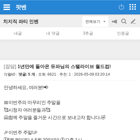
팟벤
치지직 파티 인벤
전체보기
공
검
글
지
색
내글
내 댓글
3추글
인증글
on/off
쓰
기
[잡담]
1년만에 돌아온 듀파님의 스텔라이브 월드컵!
각월k0
댓글: 5 개
조회:
6621
추천:
1
2026-05-09 03:20:14
안녕하세요, 여러분!📢
📅이번주의 마무리인 주말을
🥰시청자 여러분들과🥰
🤗함께 주말을 즐거운 시간으로 보내고자 합니다.🤣
🎉이번주 주말!🎉
🗓5월 9일(토) & 5월 10일(일) 🕛오후 1시