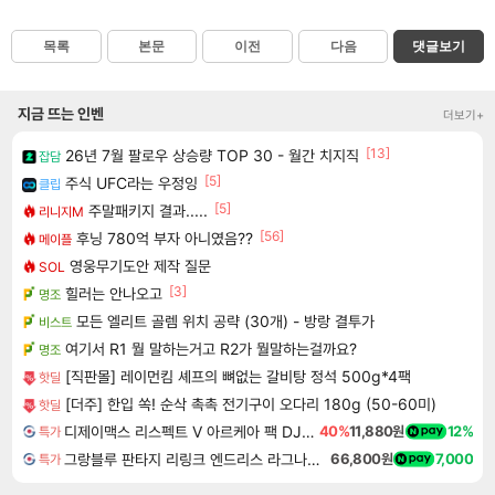
목록
본문
이전
다음
댓글보기
지금 뜨는 인벤
더보기+
[13]
26년 7월 팔로우 상승량 TOP 30 - 월간 치지직
잡담
[5]
주식 UFC라는 우정잉
클립
[5]
주말패키지 결과.....
리니지M
[56]
후닝 780억 부자 아니였음??
메이플
영웅무기도안 제작 질문
SOL
[3]
힐러는 안나오고
명조
모든 엘리트 골렘 위치 공략 (30개) - 방랑 결투가
비스트
여기서 R1 뭘 말하는거고 R2가 뭘말하는걸까요?
명조
[직판몰] 레이먼킴 셰프의 뼈없는 갈비탕 정석 500g*4팩
핫딜
[더주] 한입 쏙! 순삭 촉촉 전기구이 오다리 180g (50-60미)
핫딜
디제이맥스 리스펙트 V 아르케아 팩 DJMAX RESPECT V Arcaea Pack DLC
40%
11,880원
12%
특가
그랑블루 판타지 리링크 엔드리스 라그나로크 Granblue Fantasy Relink Endless Ragnarok
66,800원
7,000
특가