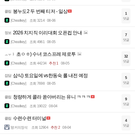
봉누도2 두 번째 티저 - 일상
클립
1
댓글
[Cheatkey]
조회 3214
08-06
2026 치지직 이리대회 오픈컵 안내
정보
7
댓글
[Cheatkey]
조회 4961
08-05
초ㅇㅎ) 수녀 코스프레 제로투
ㅗㅜㅑ
32
댓글
[Cheatkey]
조회 44234
추천 1
08-05
삼식) 토요일에 vs한동숙 롤 내전 예정
잡담
5
댓글
[Cheatkey]
조회 7698
08-05
청량하게 콜라 쏟아버리는 유니 ㅋㅋㅋ
클립
9
댓글
[Cheatkey]
조회 19022
08-04
수련수련 터미널
클립
4
댓글
탱커의정석
조회 12904
추천 2
08-04