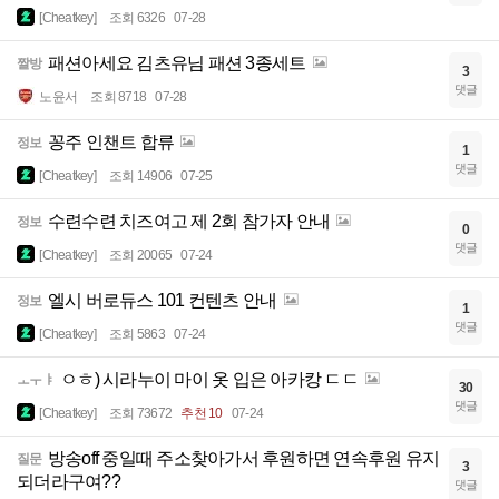
[Cheatkey]
조회 6326
07-28
패션아세요 김츠유님 패션 3종세트
짤방
3
댓글
노윤서
조회 8718
07-28
꽁주 인챈트 합류
정보
1
댓글
[Cheatkey]
조회 14906
07-25
수련수련 치즈여고 제 2회 참가자 안내
정보
0
댓글
[Cheatkey]
조회 20065
07-24
엘시 버로듀스 101 컨텐츠 안내
정보
1
댓글
[Cheatkey]
조회 5863
07-24
ㅇㅎ) 시라누이 마이 옷 입은 아카캉 ㄷㄷ
ㅗㅜㅑ
30
댓글
[Cheatkey]
조회 73672
추천 10
07-24
방송off 중일때 주소찾아가서 후원하면 연속후원 유지
질문
3
되더라구여??
댓글