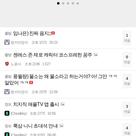
임나은) 진짜 음지;;
클립
1
댓글
탱커의정석
조회 1573
20:23
젠레스 존 제로 캐릭터 코스프레한 꽁주
짤방
0
댓글
노윤서
조회 2196
13:27
풍월량) 물소는 왜 물소라고 하는거야? 아! 그만 ㅋㅋ
클립
4
알았어 ㅋㅋ
댓글
탱커의정석
조회 2379
12:09
치지직 애플TV 앱 출시
정보
3
댓글
[Cheatkey]
조회 2775
10:56
룩삼 니니 초대석 안내
정보
4
댓글
[Cheatkey]
조회 6195
08-06