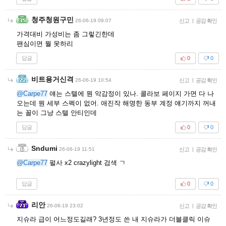
청주청원구민
26-06-19 09:07
신고
|
공감 확인
가격대비 가성비는 좀 그렇긴한데
팬심이면 뭘 못하리
답글
0
0
비트용거신격
26-06-19 10:54
신고
|
공감 확인
@Carpe77
얘는 스텔에 뭔 악감정이 있나. 콜라보 페이지 가면 다 나
오는데 뭔 세부 스펙이 없어. 애진작 해명한 동부 계정 얘기까지 꺼내
는 꼴이 그냥 스텔 안티인데
답글
0
0
Sndumi
26-06-19 11:51
신고
|
공감 확인
@Carpe77
펄사 x2 crazylight 검색 ㄱ
답글
0
0
리안
26-06-19 23:02
신고
|
공감 확인
지슈라 급이 어느정도길래? 3년정도 쓴 내 지슈라가 더블클릭 이슈