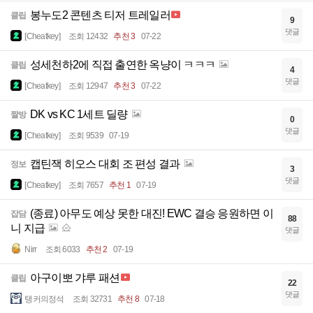
봉누도2 콘텐츠 티저 트레일러
클립
9
댓글
[Cheatkey]
조회 12432
추천 3
07-22
성세천하2에 직접 출연한 옥냥이 ㅋㅋㅋ
클립
4
댓글
[Cheatkey]
조회 12947
추천 3
07-22
DK vs KC 1세트 딜량
짤방
0
댓글
[Cheatkey]
조회 9539
07-19
캡틴잭 히오스 대회 조 편성 결과
정보
3
댓글
[Cheatkey]
조회 7657
추천 1
07-19
(종료) 아무도 예상 못한 대진! EWC 결승 응원하면 이
잡담
88
니 지급
댓글
Nirr
조회 6033
추천 2
07-19
아구이뽀 갸루 패션
클립
22
댓글
탱커의정석
조회 32731
추천 8
07-18