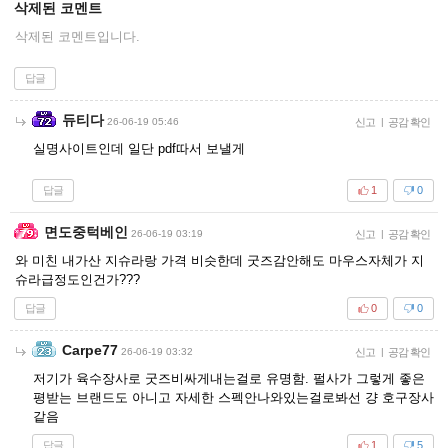
삭제된 코멘트
삭제된 코멘트입니다.
답글
듀티다
26-06-19 05:46
신고
|
공감 확인
실명사이트인데 일단 pdf따서 보낼게
답글
1
0
면도중턱베인
26-06-19 03:19
신고
|
공감 확인
와 미친 내가산 지슈라랑 가격 비슷한데 굿즈감안해도 마우스자체가 지
슈라급정도인건가???
답글
0
0
Carpe77
26-06-19 03:32
신고
|
공감 확인
저기가 육수장사로 굿즈비싸게내는걸로 유명함. 펄사가 그렇게 좋은
평받는 브랜드도 아니고 자세한 스펙안나와있는걸로봐선 걍 호구장사
같음
답글
1
5