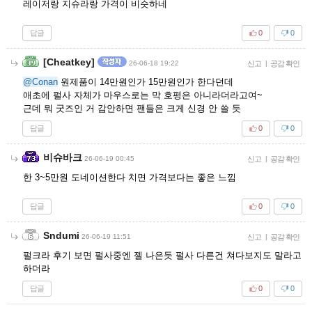
레이저랑 지슈라랑 가격이 비슷하네
답글
0
0
[Cheatkey]
26-06-18 19:22
신고
|
공감 확인
@Conan
원제품이 14만원인가 15만원인가 한다던데
애초에 펄사 자체가 마우스로는 막 호평은 아니라더라고여~
근데 뭐 굿즈인 거 감안하면 팬들은 크게 신경 안 쓸 듯
답글
0
0
비슈바크
26-06-19 00:45
신고
|
공감 확인
한 3~5만원 도네이션한다 치면 가격보다는 좋은 느낌
답글
0
0
Sndumi
26-06-19 11:51
신고
|
공감 확인
펄크라 후기 보면 펄사중엔 젤 나은듯 펄사 다른건 쳐다보지도 말라고
하더라
답글
0
0