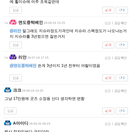
에 휠이슈에 아주 조옥같은데
답글
0
0
면도중턱베인
26-06-20 15:25
신고
|
공감 확인
@리안
말그래도 지슈라정도가격인데 지슈라 스펙정도가 나오냐는거
지 지슈라를 3년썼으면 잘쓴거지
답글
0
0
리안
26-07-19 17:15
신고
|
공감 확인
@면도중턱베인
쓴게 3년이지 1년 전부터 야랄이였음
답글
0
0
크크
26-06-19 10:20
신고
|
공감 확인
그냥 17만원에 굿즈 소장용 산다 생각하면 편함
답글
0
0
A아이디
26-06-20 08:23
신고
|
공감 확인
펄사 잠자리보다 구리더라