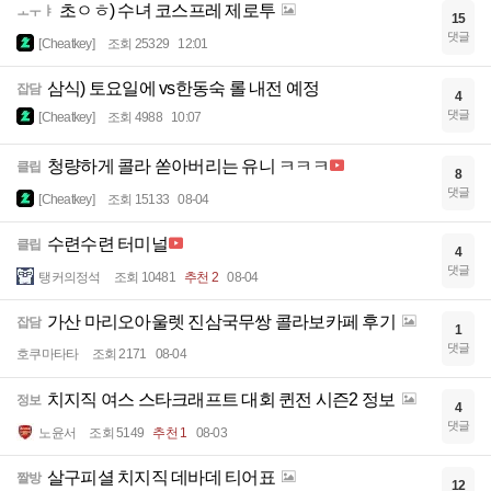
초ㅇㅎ) 수녀 코스프레 제로투
ㅗㅜㅑ
15
댓글
[Cheatkey]
조회 25329
12:01
삼식) 토요일에 vs한동숙 롤 내전 예정
잡담
4
댓글
[Cheatkey]
조회 4988
10:07
청량하게 콜라 쏟아버리는 유니 ㅋㅋㅋ
클립
8
댓글
[Cheatkey]
조회 15133
08-04
수련수련 터미널
클립
4
댓글
탱커의정석
조회 10481
추천 2
08-04
가산 마리오아울렛 진삼국무쌍 콜라보카페 후기
잡담
1
댓글
호쿠마타타
조회 2171
08-04
치지직 여스 스타크래프트 대회 퀸전 시즌2 정보
정보
4
댓글
노윤서
조회 5149
추천 1
08-03
살구피셜 치지직 데바데 티어표
짤방
12