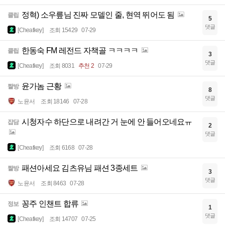
정혁) 소우릎님 진짜 모델인 줄, 현역 뛰어도 됨
클립
5
댓글
[Cheatkey]
조회 15429
07-29
한동숙 FM 레전드 자책골 ㅋㅋㅋㅋ
클립
3
댓글
[Cheatkey]
조회 8031
추천 2
07-29
윤가놈 근황
짤방
8
댓글
노윤서
조회 18146
07-28
시청자수 하단으로 내려간 거 눈에 안 들어오네요ㅠ
잡담
2
댓글
[Cheatkey]
조회 6168
07-28
패션아세요 김츠유님 패션 3종세트
짤방
3
댓글
노윤서
조회 8463
07-28
꽁주 인챈트 합류
정보
1
댓글
[Cheatkey]
조회 14707
07-25