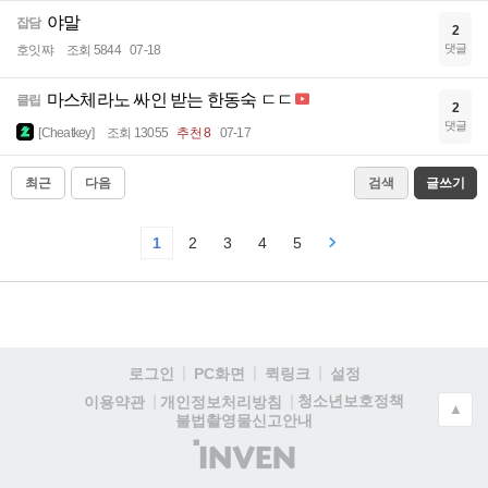
야말
잡담
2
댓글
호잇쨔
조회 5844
07-18
마스체라노 싸인 받는 한동숙 ㄷㄷ
클립
2
댓글
[Cheatkey]
조회 13055
추천 8
07-17
최근
다음
검색
글쓰기
1
2
3
4
5
로그인
PC화면
퀵링크
설정
청소년보호정책
이용약관
개인정보처리방침
▲
불법촬영물신고안내
(주)
인