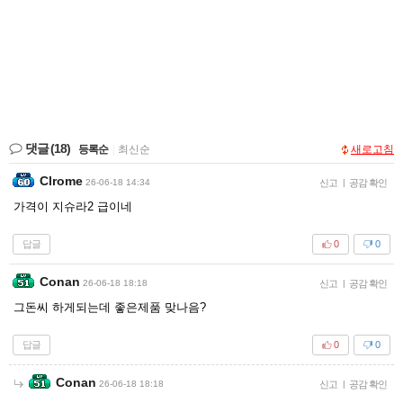
댓글
(18)
등록순
|
최신순
새로고침
Clrome
26-06-18 14:34
신고
|
공감 확인
가격이 지슈라2 급이네
답글
0
0
Conan
26-06-18 18:18
신고
|
공감 확인
그돈씨 하게되는데 좋은제품 맞나음?
답글
0
0
Conan
26-06-18 18:18
신고
|
공감 확인