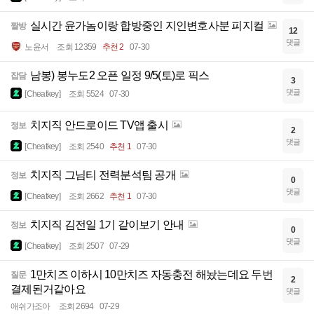
실시간 윤가놈이랑 합방중인 지인변호사분 피지컬
짤방
12
댓글
노윤서
조회 12359
추천 2
07-30
남봉) 봉누도2 오픈 일정 9/5(토)로 픽스
잡담
3
댓글
[Cheatkey]
조회 5524
07-30
치지직 안드로이드 TV앱 출시
정보
2
댓글
[Cheatkey]
조회 2540
추천 1
07-30
치지직 그님티 전력분석팀 공개
정보
0
댓글
[Cheatkey]
조회 2662
추천 1
07-30
치지직 김전일 1기 같이보기 안내
정보
0
댓글
[Cheatkey]
조회 2507
07-29
1만치즈 이하시 10만치즈 자동충전 해놨는데요 두번
질문
2
결제된거같아요
댓글
애쉬가조아
조회 2694
07-29