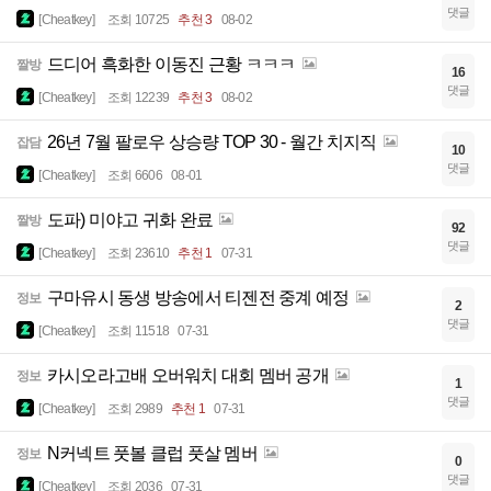
댓글
[Cheatkey]
조회 10725
추천 3
08-02
드디어 흑화한 이동진 근황 ㅋㅋㅋ
짤방
16
댓글
[Cheatkey]
조회 12239
추천 3
08-02
26년 7월 팔로우 상승량 TOP 30 - 월간 치지직
잡담
10
댓글
[Cheatkey]
조회 6606
08-01
도파) 미야고 귀화 완료
짤방
92
댓글
[Cheatkey]
조회 23610
추천 1
07-31
구마유시 동생 방송에서 티젠전 중계 예정
정보
2
댓글
[Cheatkey]
조회 11518
07-31
카시오라고배 오버워치 대회 멤버 공개
정보
1
댓글
[Cheatkey]
조회 2989
추천 1
07-31
N커넥트 풋볼 클럽 풋살 멤버
정보
0
댓글
[Cheatkey]
조회 2036
07-31