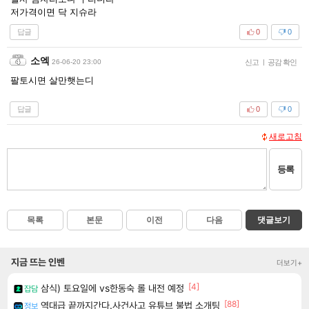
저가격이면 닥 지슈라
답글
0
0
소엑
26-06-20 23:00
신고
|
공감 확인
팔토시면 살만햇는디
답글
0
0
새로고침
등록
목록
본문
이전
다음
댓글보기
지금 뜨는 인벤
더보기+
[4]
삼식) 토요일에 vs한동숙 롤 내전 예정
잡담
[88]
역대급 끝까지간다.사건사고 유튜브 불법 소개팅
정보