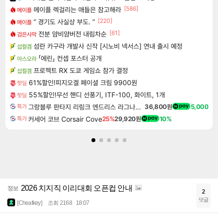
[586]
메이플 렉걸리는 애들은 참고해라
메이플
[220]
“ 경기도 사실상 부도. ”
메이플
[61]
전분 얌비얌버전 내림차순
검은사막
섬란 카구라 개발사 신작 [시노비 넥서스] 연내 출시 예정
섭컬겜
「에린」 컨셉 포스터 공개
아스오라
프로젝트 RX 도쿄 게임쇼 참가 결정
섭컬겜
61%할인!피지오겔 페이셜 크림 9900원
핫딜
55%할인!무선 핸디 선풍기, ITF-100, 화이트, 1개
핫딜
그랑블루 판타지 리링크 엔드리스 라그나로크 업그레이드 킷 Granblue Fantasy Relink Endless Ragnarok Upgrade Kit DLC
36,800원
5,000
특가
커세어 코브 Corsair Cove
25%
29,920원
10%
특가
2026 치지직 이리대회 오픈컵 안내
정보
2
댓글
[Cheatkey]
조회 2168
18:07