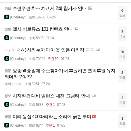
수련수련 치즈여고 제 2회 참가자 안내
정보
0
댓글
[Cheatkey]
조회 19736
07-24
엘시 버로듀스 101 컨텐츠 안내
정보
1
댓글
[Cheatkey]
조회 5695
07-24
ㅇㅎ) 시라누이 마이 옷 입은 아카캉 ㄷㄷ
ㅗㅜㅑ
30
댓글
[Cheatkey]
조회 70991
추천 10
07-24
방송off 중일때 주소찾아가서 후원하면 연속후원 유지
질문
3
되더라구여??
댓글
애쉬가조아
조회 8254
07-24
치지직컵 대비 밸런스 내전 '그님티' 안내
정보
2
댓글
[Cheatkey]
조회 5873
추천 1
07-23
이리 동접 400따리라는 소리에 긁힌 루미
클립
1
댓글
[Cheatkey]
조회 9244
추천 1
07-23