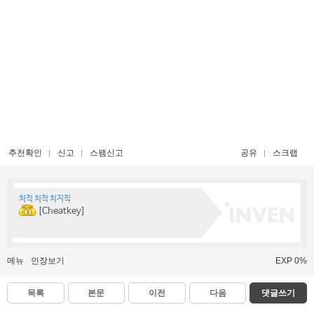
추천확인
신고
스팸신고
공유
스크랩
치직 치직 치지직
[Cheatkey]
메뉴
인장보기
EXP 0%
목록
본문
이전
다음
댓글쓰기