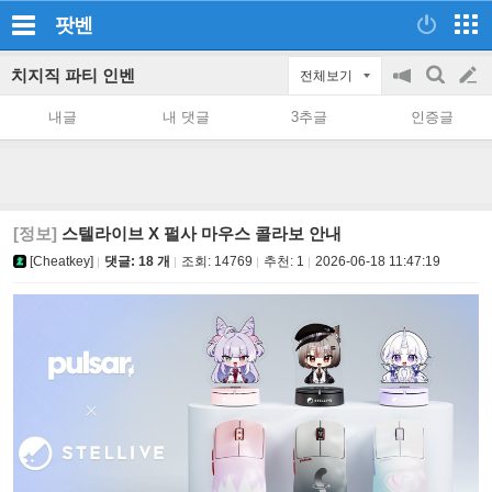
팟벤
치지직 파티 인벤
전체보기
공
검
글
지
색
내글
내 댓글
3추글
인증글
on/off
쓰
기
[정보]
스텔라이브 X 펄사 마우스 콜라보 안내
[Cheatkey]
댓글: 18 개
조회:
14769
추천:
1
2026-06-18 11:47:19