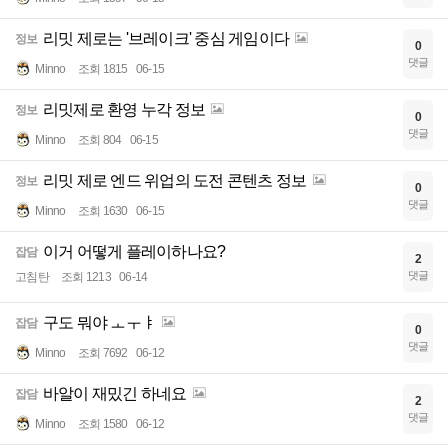
리밋 제로는 '브레이크' 중심 게임이다
정보
0
댓글
Minno
조회 1815
06-15
리밋제로 환영 누각 정보
정보
0
댓글
Minno
조회 804
06-15
리밋 제로 엔드 위업의 도전 콘텐츠 정보
정보
0
댓글
Minno
조회 1630
06-15
이거 어떻게 플레이하나요?
잡담
2
댓글
고침탄
조회 1213
06-14
구도 뭐야 ㅗㅜㅑ
잡담
0
댓글
Minno
조회 7692
06-12
바알이 재밌긴 하네요
잡담
2
댓글
Minno
조회 1580
06-12