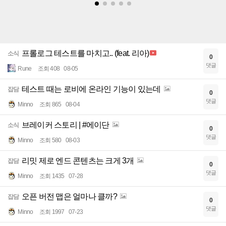
프롤로그 테스트를 마치고.. (feat. 리아)
소식
0
댓글
Rune
조회 408
08-05
테스트 때는 로비에 온라인 기능이 있는데
잡담
0
댓글
Minno
조회 865
08-04
브레이커 스토리 | #에이단
소식
0
댓글
Minno
조회 580
08-03
리밋 제로 엔드 콘텐츠는 크게 3개
잡담
0
댓글
Minno
조회 1435
07-28
오픈 버전 맵은 얼마나 클까?
잡담
0
댓글
Minno
조회 1997
07-23