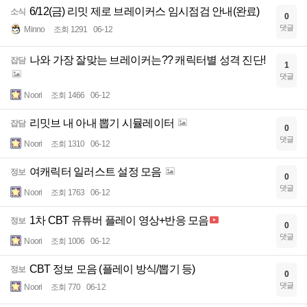
6/12(금) 리밋 제로 브레이커스 임시점검 안내(완료)
소식
0
댓글
Minno
조회 1291
06-12
나와 가장 잘맞는 브레이커는?? 캐릭터별 성격 진단!
잡담
1
댓글
Noori
조회 1466
06-12
리밋브 내 아내 뽑기 시뮬레이터
잡담
0
댓글
Noori
조회 1310
06-12
여캐릭터 일러스트 설정 모음
정보
0
댓글
Noori
조회 1763
06-12
1차 CBT 유튜버 플레이 영상+반응 모음
정보
0
댓글
Noori
조회 1006
06-12
CBT 정보 모음 (플레이 방식/뽑기 등)
정보
0
댓글
Noori
조회 770
06-12