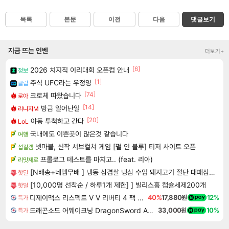
목록
본문
이전
다음
댓글보기
지금 뜨는 인벤
더보기+
[6]
2026 치지직 이리대회 오픈컵 안내
정보
[1]
주식 UFC라는 우정잉
클립
[74]
크로체 따왔습니다
로아
[14]
방금 일어난일
리니지M
[20]
야동 투척하고 간다
LoL
국내에도 이쁜곳이 많은것 같습니다
여행
넷마블, 신작 서브컬쳐 게임 [펄 인 블루] 티저 사이트 오픈
섭컬겜
프롤로그 테스트를 마치고.. (feat. 리아)
리밋제로
[N배송+네맴무배 ] 냉동 삼겹살 냉삼 수입 돼지고기 절단 대패삼겹살
핫딜
[10,000명 선착순 / 하루1개 제한] ] 빌리스홈 캡슐세제200개
핫딜
디제이맥스 리스펙트 V V 리버티 4 팩 DJMAX RESPECT V V Liberty 4 Pack DLC
40%
17,880원
12%
특가
드래곤소드 어웨이크닝 DragonSword Awakening
33,000원
10%
특가