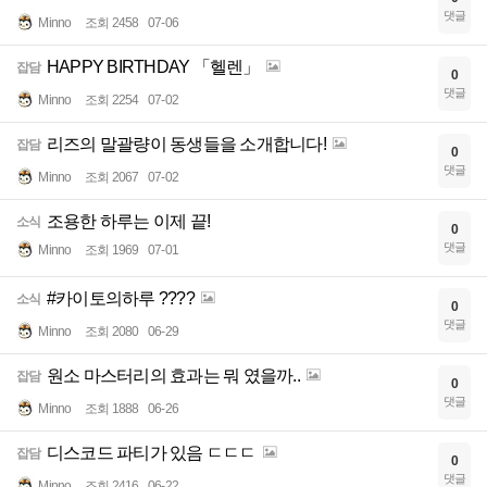
댓글
Minno
조회 2458
07-06
HAPPY BIRTHDAY 「헬렌」
잡담
0
댓글
Minno
조회 2254
07-02
리즈의 말괄량이 동생들을 소개합니다!
잡담
0
댓글
Minno
조회 2067
07-02
조용한 하루는 이제 끝!
소식
0
댓글
Minno
조회 1969
07-01
#카이토의하루 ????
소식
0
댓글
Minno
조회 2080
06-29
원소 마스터리의 효과는 뭐 였을까..
잡담
0
댓글
Minno
조회 1888
06-26
디스코드 파티가 있음 ㄷㄷㄷ
잡담
0
댓글
Minno
조회 2416
06-22