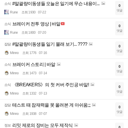
#말괄량이동생들 오늘은 일기에 무슨 내용이...
소식
0
댓글
Rune
조회 1930
07-22
브레이커 전투 영상 | 바알
소식
0
댓글
Rune
조회 1800
07-20
#말괄량이동생들 일기 몰래 보기... ????
잡담
0
댓글
Minno
조회 1776
07-16
브레이커 스토리 | 바알
소식
0
댓글
Minno
조회 1473
07-14
《BREAKERS》의 첫 커버 주인공 바알!
소식
0
댓글
Minno
조회 1332
07-13
테스트 때 잠재력을 못 올려본 게 아쉬움;;;
잡담
0
댓글
Minno
조회 1938
07-07
리밋 제로의 장비는 모두 제작식
정보
0