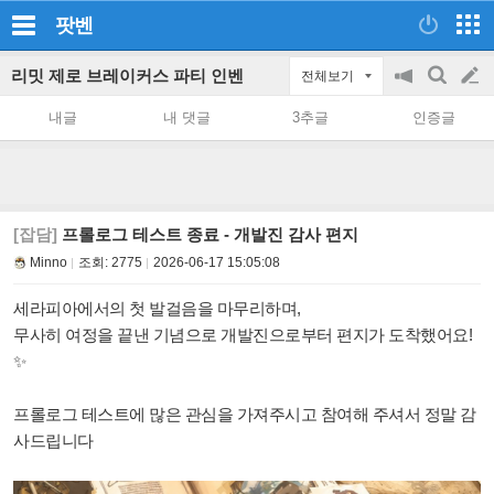
팟벤
리밋 제로 브레이커스 파티 인벤
전체보기
공
검
글
지
색
내글
내 댓글
3추글
인증글
on/off
쓰
기
[잡담]
프롤로그 테스트 종료 - 개발진 감사 편지
Minno
조회:
2775
2026-06-17 15:05:08
세라피아에서의 첫 발걸음을 마무리하며,
무사히 여정을 끝낸 기념으로 개발진으로부터 편지가 도착했어요!
✨
프롤로그 테스트에 많은 관심을 가져주시고 참여해 주셔서 정말 감
사드립니다