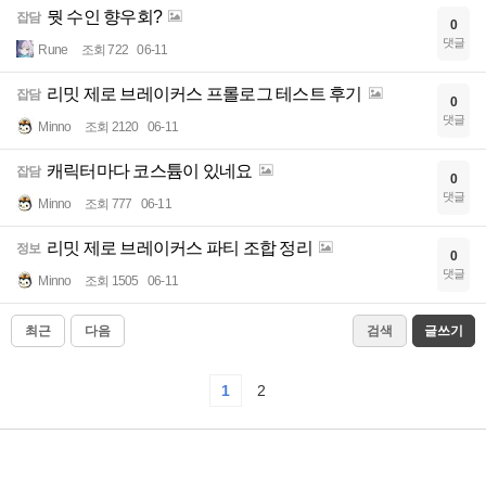
뭣 수인 향우회?
잡담
0
댓글
Rune
조회 722
06-11
리밋 제로 브레이커스 프롤로그 테스트 후기
잡담
0
댓글
Minno
조회 2120
06-11
캐릭터마다 코스튬이 있네요
잡담
0
댓글
Minno
조회 777
06-11
리밋 제로 브레이커스 파티 조합 정리
정보
0
댓글
Minno
조회 1505
06-11
최근
다음
검색
글쓰기
1
2