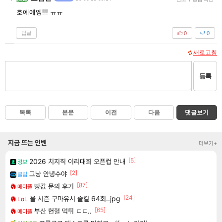
호에에엥!!! ㅠㅠ
답글
0
0
새로고침
등록
목록
본문
이전
다음
댓글보기
지금 뜨는 인벤
더보기+
[5]
2026 치지직 이리대회 오픈컵 안내
정보
[2]
그냥 안녕수야
클립
[87]
빵값 문의 후기
메이플
[24]
올 시즌 구마유시 솔킬 64회..jpg
LoL
[65]
부산 헌혈 먹튀 ㄷㄷ..
메이플