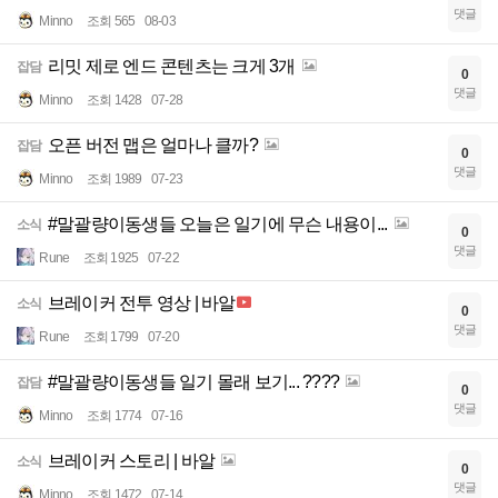
댓글
Minno
조회 565
08-03
리밋 제로 엔드 콘텐츠는 크게 3개
잡담
0
댓글
Minno
조회 1428
07-28
오픈 버전 맵은 얼마나 클까?
잡담
0
댓글
Minno
조회 1989
07-23
#말괄량이동생들 오늘은 일기에 무슨 내용이...
소식
0
댓글
Rune
조회 1925
07-22
브레이커 전투 영상 | 바알
소식
0
댓글
Rune
조회 1799
07-20
#말괄량이동생들 일기 몰래 보기... ????
잡담
0
댓글
Minno
조회 1774
07-16
브레이커 스토리 | 바알
소식
0
댓글
Minno
조회 1472
07-14