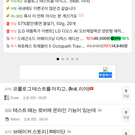
프롤로그 테스트를 마치고.. (feat. 리아)
리밋제로
국내에도 이쁜곳이 많은것 같습니다
여행
[3]
혹시 이 만화 아시는 분 계신가요
애니클립
57%할인!풍연 꿀설기, 50g, 20개
핫딜
[LG 여름특가 이벤트] LG 디오스 AI 오브제컬렉션 양문형 매직스페이스 2도어 냉장고
핫딜
드래곤소드 어웨이크닝 디럭스 에디션 DragonSword Awakening Deluxe Edition
10%
49,500원
10%
특가
옥토패스 트래블러 II Octopath Traveler II
49,800원
70%
14,940원
특가
프롤로그 테스트를 마치고.. (feat. 리아)
소식
0
댓글
Rune
조회 393
08-05
테스트 때는 로비에 온라인 기능이 있는데
잡담
0
댓글
Minno
조회 855
08-04
브레이커 스토리 | #에이단
소식
0