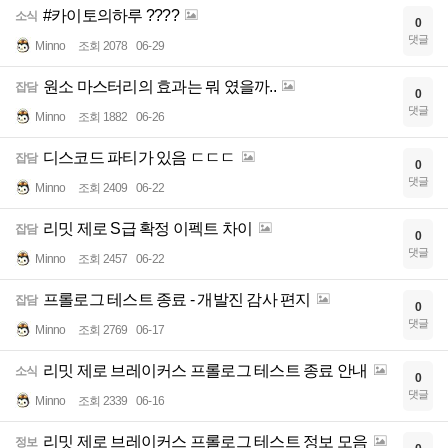
#카이토의하루 ????
소식
0
댓글
Minno
조회 2078
06-29
원소 마스터리의 효과는 뭐 였을까..
잡담
0
댓글
Minno
조회 1882
06-26
디스코드 파티가 있음 ㄷㄷㄷ
잡담
0
댓글
Minno
조회 2409
06-22
리밋 제로 S급 확정 이펙트 차이
잡담
0
댓글
Minno
조회 2457
06-22
프롤로그 테스트 종료 - 개발진 감사 편지
잡담
0
댓글
Minno
조회 2769
06-17
리밋 제로 브레이커스 프롤로그 테스트 종료 안내
소식
0
댓글
Minno
조회 2339
06-16
리밋 제로 브레이커스 프롤로그 테스트 정보 모음
정보