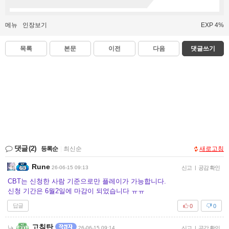
메뉴
인장보기
EXP 4%
목록
본문
이전
다음
댓글쓰기
댓글
(2)
등록순
|
최신순
새로고침
Rune
26-06-15 09:13
신고
|
공감 확인
CBT는 신청한 사람 기준으로만 플레이가 가능합니다.
신청 기간은 6월2일에 마감이 되었습니다 ㅠㅠ
답글
0
0
고침탄
26-06-15 09:14
신고
|
공감 확인