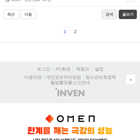
Minno
조회 1504
06-11
최근
다음
검색
글쓰기
1
2
로그인
PC화면
퀵링크
설정
청소년보호정책
이용약관
개인정보처리방침
▲
불법촬영물신고안내
(주)
인
벤