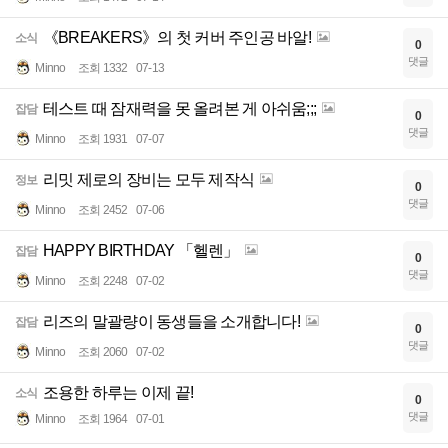
《BREAKERS》의 첫 커버 주인공 바알!
소식
0
댓글
Minno
조회 1332
07-13
테스트 때 잠재력을 못 올려본 게 아쉬움;;;
잡담
0
댓글
Minno
조회 1931
07-07
리밋 제로의 장비는 모두 제작식
정보
0
댓글
Minno
조회 2452
07-06
HAPPY BIRTHDAY 「헬렌」
잡담
0
댓글
Minno
조회 2248
07-02
리즈의 말괄량이 동생들을 소개합니다!
잡담
0
댓글
Minno
조회 2060
07-02
조용한 하루는 이제 끝!
소식
0
댓글
Minno
조회 1964
07-01