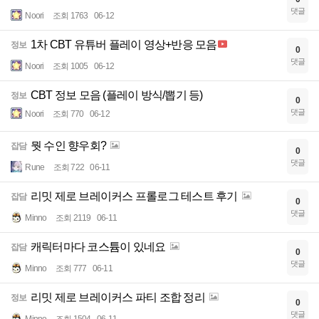
댓글
Noori
조회 1763
06-12
1차 CBT 유튜버 플레이 영상+반응 모음
정보
0
댓글
Noori
조회 1005
06-12
CBT 정보 모음 (플레이 방식/뽑기 등)
정보
0
댓글
Noori
조회 770
06-12
뭣 수인 향우회?
잡담
0
댓글
Rune
조회 722
06-11
리밋 제로 브레이커스 프롤로그 테스트 후기
잡담
0
댓글
Minno
조회 2119
06-11
캐릭터마다 코스튬이 있네요
잡담
0
댓글
Minno
조회 777
06-11
리밋 제로 브레이커스 파티 조합 정리
정보
0
댓글