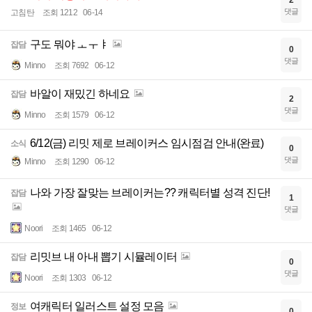
2
댓글
고침탄
조회 1212
06-14
구도 뭐야 ㅗㅜㅑ
잡담
0
댓글
Minno
조회 7692
06-12
바알이 재밌긴 하네요
잡담
2
댓글
Minno
조회 1579
06-12
6/12(금) 리밋 제로 브레이커스 임시점검 안내(완료)
소식
0
댓글
Minno
조회 1290
06-12
나와 가장 잘맞는 브레이커는?? 캐릭터별 성격 진단!
잡담
1
댓글
Noori
조회 1465
06-12
리밋브 내 아내 뽑기 시뮬레이터
잡담
0
댓글
Noori
조회 1303
06-12
여캐릭터 일러스트 설정 모음
정보
0