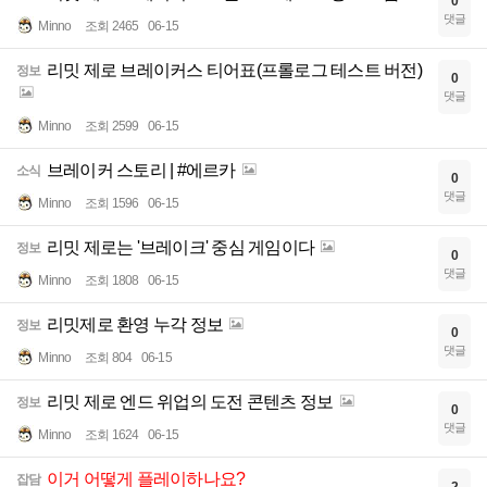
0
댓글
Minno
조회 2465
06-15
리밋 제로 브레이커스 티어표(프롤로그 테스트 버전)
정보
0
댓글
Minno
조회 2599
06-15
브레이커 스토리 | #에르카
소식
0
댓글
Minno
조회 1596
06-15
리밋 제로는 '브레이크' 중심 게임이다
정보
0
댓글
Minno
조회 1808
06-15
리밋제로 환영 누각 정보
정보
0
댓글
Minno
조회 804
06-15
리밋 제로 엔드 위업의 도전 콘텐츠 정보
정보
0
댓글
Minno
조회 1624
06-15
이거 어떻게 플레이하나요?
잡담