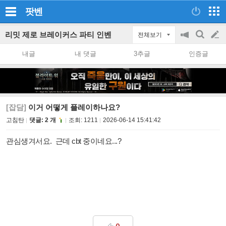
팟벤
리밋 제로 브레이커스 파티 인벤
전체보기
공
검
글
지
색
내글
내 댓글
3추글
인증글
on/off
쓰
기
[잡담]
이거 어떻게 플레이하나요?
고침탄
댓글: 2 개
조회:
1211
2026-06-14 15:41:42
관심생겨서요. 근데 cbt 중이네요...?