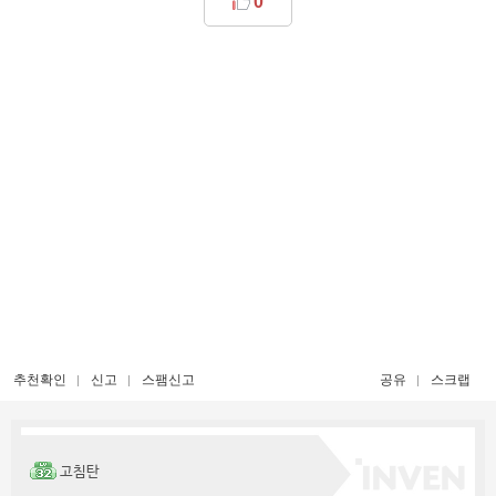
0
추천확인
신고
스팸신고
공유
스크랩
고침탄