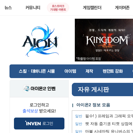
로스트아크
뉴스
커뮤니티
게임캘린더
게이머존
기대평 이벤트
스킬 · 데바니온 시뮬
아이템
제작
펜던트 강화
아이온2 인벤
자유 게시판
로그인하고
아이온2 정보 모음
출석보상
받으세요!
일반
로그인
펫 자동 줍기권 티켓 상점에
일반
마블 시네마틱 유니버스의 '
일반