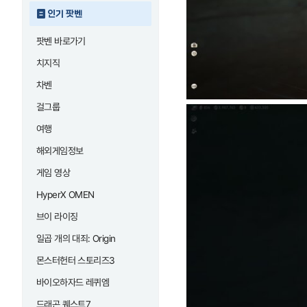
인기 팟벤
팟벤 바로가기
치지직
차벤
걸그룹
여행
해외게임정보
게임 영상
HyperX OMEN
브이 라이징
일곱 개의 대죄: Origin
몬스터헌터 스토리즈3
바이오하자드 레퀴엠
드래곤 퀘스트7