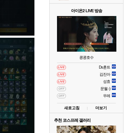
아이온2 LIVE 방송
콩콩호수
Ds훈트
LIVE
김진아
LIVE
성효
LIVE
문월:-)
OFF
우레
OFF
새로고침
더보기
추천 코스프레 갤러리