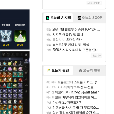
새로고침
오늘의 치지직
오늘의 SOOP
26년 7월 팔로우 상승량 TOP 30 - 월간 치지직
잡담
치지직 애플TV 앱 출시
정보
룩삼 니니 초대석 안내
정보
봉누도2 두 번째 티저 - 일상
클립
2026 치지직 이리대회 오픈컵 안내
정보
더보기+
오늘의 팟벤
오늘의 핫벤
프롤로그 테스트를 마치고.. (feat. 리아)
리밋제로
카가미하라 하루 성우 정보 및 주요 필모
아스오라
메모리 3사, 2027년 생산분 완판?
해외겜
모든 바우에라 업그레이드 아이템 획득 위치 공략 (89개)
비스트
아반테 2.0 자연흡기?
차벤
선생님들 차 시동 끌 때 꾸르륵소리나는데
차벤
실버 팰리스 CBT 화제의 순간·후기 모음
실팰