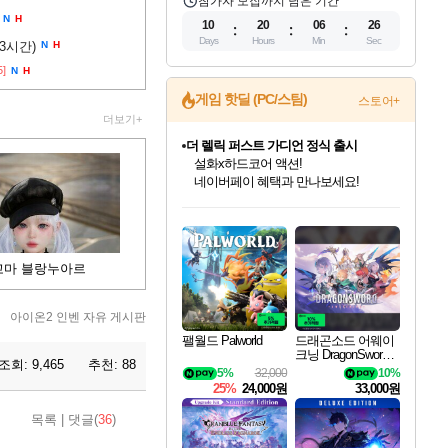
참가자 모집까지 남은 기간
N
H
10
20
06
24
Days
Hours
Min
Sec
(3시간)
N
H
5]
N
H
게임 핫딜 (PC/스팀)
스토어+
더보기+
더 렐릭 퍼스트 가디언 정식 출시
설화x하드코어 액션!
네이버페이 혜택과 만나보세요!
인벤게임즈 8월 특별 할인!
드래곤소드: 어웨이크닝 입점!
문명 7 특별 할인!
마블 투혼 파이팅 소울즈 정식출시!
귀무자: 검의 길 예약 판매 중!
비스트 오브 리인카네이션 정식 출시!
커세어 코브 출시 기념 할인!
베데스다 40주년 기념 할인 중!
캡콤 프렌차이즈 할인 진행 중!
캡콤 일부 상품 상시 할인
스타워즈 은하계 레이서
로블록스 기프트 카드 공식 입점
인기 퍼블리셔 모음!
스팀으로 만나는 드래곤소드!
조선&고려 DLC 출시 예정
마블 히어로 총 출동&화려한 격투!
10% 할인과
게임프릭 신작 IP
해적'섬'을 발전시키자!
베데스다의 명작들을
몬헌, 바하 등 인기 IP를
몬헌 와일즈 & 드래곤즈 도그마2
인벤게임즈에서 10% 추가 적립
Robux를 가장 안전하고
최대 90% 할인가를 만나보세요!
네이버혜택과 함께 만나보세요!
50%할인&추가 적립까지!
네이버 포인트 혜택까지!
이니&베니 혜택까지!
네이버 혜택가와 함께 예약하세요!
할인&네이버혜택으로 만나보세요!
40주년 프로모션으로 만나보세요!
할인가에 만나보세요!
일부 에디션 상시 할인!
혜택으로 예약 판매 중
편안하게 충전하세요
꼬마 블랑누아르
아이온2 인벤 자유 게시판
팰월드 Palworld
드래곤소드 어웨이
크닝 DragonSword A
조회:
9,465
추천:
88
wakening
5%
32,000
10%
25%
24,000원
33,000원
목록
|
댓글(
36
)