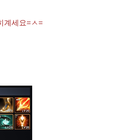
히계세요=ㅅ=