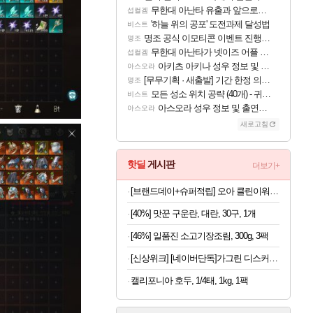
무한대 아난타 유출과 앞으로의 예상 (루머)
섭컬겜
'하늘 위의 공포' 도전과제 달성법
비스트
명조 공식 이모티콘 이벤트 진행해봤습니다! 참여부터 추첨까지????
명조
무한대 아난타가 넷이즈 어플 달력에 일정 등록
섭컬겜
아키츠 아키나 성우 정보 및 주요 필모
아스오라
[무무기획 · 새출발] 기간 한정 의뢰 이벤트
명조
모든 성소 위치 공략 (40개) - 귀환한 영혼 도전과제
비스트
아스오라 성우 정보 및 출연작 모음
아스오라
새로고침
핫딜
게시판
더보기+
[브랜드데이+슈퍼적립] 오아 클린이워터B-UV 휴대용 무선 구강세정기 물치실 치아세정기 임플란트 교정 부모님 선물
[40%] 맛꾼 구운란, 대란, 30구, 1개
[46%] 일품진 소고기장조림, 300g, 3팩
[신상위크] [네이버단독]가그린 디스커버리세트 100ml 5종 + 1종 추가 증정 구강청결제 휴대용가글
캘리포니아 호두, 1/4태, 1kg, 1팩