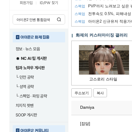
회원가입
ID/PW 찾기
스펙업
전투속도 0.5%, 피해내성 
스펙업
아이온2 신규유저 적응가
스펙업
화제의 커스터마이징 갤러리
아이온2 화제 집중
정보 · 뉴스 모음
NC AI 팁 게시판
팁과 노하우 게시판
└
던전 공략
고스로리 스타일
└
성역 공략
주소보기
복사
└
스펙업 · 파밍 공략
치지직 팟벤
Damiya
SOOP 게시판
[잡담]
아이온2 커뮤니티