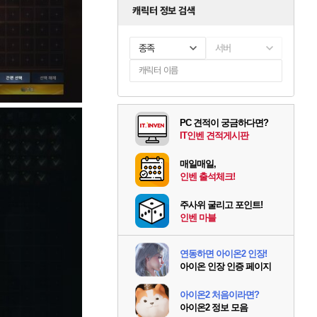
캐릭터 정보 검색
종족
서버
PC 견적이 궁금하다면?
IT인벤 견적게시판
매일매일,
인벤 출석체크!
주사위 굴리고 포인트!
인벤 마블
연동하면 아이온2 인장!
아이온 인장 인증 페이지
아이온2 처음이라면?
아이온2 정보 모음