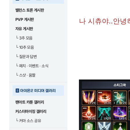
밸런스 토론 게시판
PVP 게시판
나 시츄야..안녕
자유 게시판
└
3추 모음
└
10추 모음
└
질문과 답변
└
패치 · 이벤트 · 소식
└
스샷 · 움짤
아이온2 미디어 갤러리
팬아트 카툰 갤러리
커스터마이징 갤러리
└
커마 소스 공유