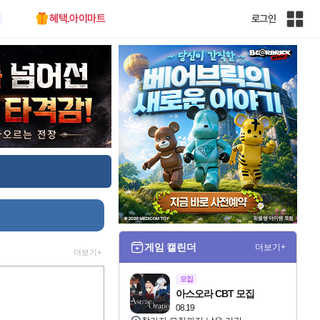
혜택.아이마트
로그인
인
벤
전
체
사
이
트
맵
게임 캘린더
더보기+
더보기+
모집
아스오라 CBT 모집
08.19