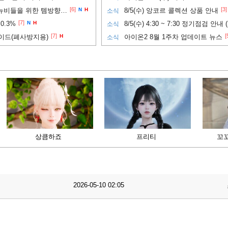
[6]
[3]
PVP까지 노려보고 싶은 뉴비들을 위한 템방향성 추천
N
H
8/5(수) 앙코르 콜렉션 상품 안내
소식
[7]
0.3%
N
H
8/5(수) 4:30 ~ 7:30 정기점검 안내 
소식
[7]
[
이드(폐사방지용)
H
아이온2 8월 1주차 업데이트 뉴스
소식
상큼하죠
프리티
꼬
2026-05-10 02:05