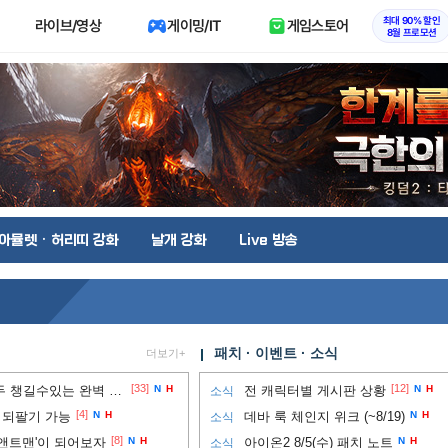
최대 90% 할인
라이브/영상
게이밍/IT
게임스토어
8월 프로모션
아뮬렛 · 허리띠 강화
날개 강화
Live 방송
패치 · 이벤트 · 소식
더보기+
[33]
[12]
필수! ) 프레임과 그래픽 모두 챙길수있는 완벽 세팅법!!
N
H
전 캐릭터별 게시판 상황
N
H
소식
[4]
 되팔기 가능
N
H
데바 룩 체인지 위크 (~8/19)
N
H
소식
[8]
앤트맨'이 되어보자
N
H
아이온2 8/5(수) 패치 노트
N
H
소식