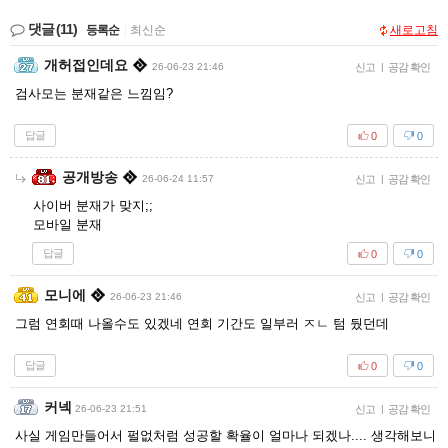
댓글
(11)
등록순
|
최신순
새로고침
개허접인데요
26-06-23 21:46
신고
|
공감 확인
검사모는 분재같은 느낌임?
답글
0
0
공개방송
26-06-24 11:57
신고
|
공감 확인
사이버 분재가 맞지;;
모바일 분재
답글
0
0
모니에
26-06-23 21:46
신고
|
공감 확인
그럼 연회때 나올수도 있겠네 연회 기간도 일부러 ㅈㄴ 텀 뒀던데
답글
0
0
커넥
26-06-23 21:51
신고
|
공감 확인
사실 게임만들어서 펄없처럼 성공할 확율이 얼마나 되겠나.... 생각해보니