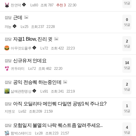
댓글
천연덕
Lv.80
조회 787
추천 3
22:30
근데
잡담
0
댓글
꺄능
Lv.25
조회 237
22:28
자결1 Blow, 진리 귓
잡담
2
댓글
아무것도몰루
Lv.72
조회 422
22:23
신규유저 인데요
잡담
14
댓글
귀두라미
Lv.72
조회 462
22:20
공익 전승퀘 하는중인데
잡담
2
댓글
삶에관한명상
Lv.91
조회 241
22:19
아직 오딜리타 메인퀘 다밀면 공방1씩 주나요?
잡담
1
댓글
지엔오
Lv.62
조회 209
21:59
모험일지 불멸의 나락 퀘스트좀 알려주세요..
잡담
4
댓글
함박스테이끄
Lv.28
조회 223
21:57