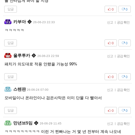
를 안타깝게 봐야 할 지경
답글
0
0
카부아
26-06-23 22:33
신고
|
공감 확인
ㅋㅋㅋㅋㅋ
답글
0
0
울루투카
26-06-23 22:59
신고
|
공감 확인
패치가 의도대로 적용 안됐을 가능성 99%
답글
0
0
스텐판
26-06-24 07:00
신고
|
공감 확인
모바일이나 온라인이나 검은사막은 이미 단물 다 빨아서
답글
0
0
만년브5임
26-06-29 11:45
신고
|
공감 확인
ㅋㅋㅋㅋㅋㅋㅋㅋㅋ 이런 거 찐빠나는 거 몇 년 전부터 계속 나오네