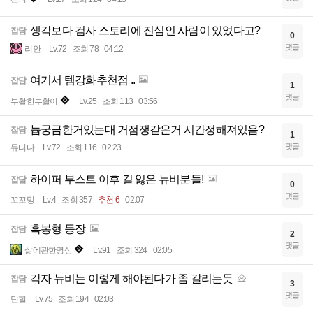
생각보다 검사 스토리에 진심인 사람이 있었다고?
잡담
0
댓글
리안
Lv.72
조회 78
04:12
여기서 템강화추천점 ..
잡담
1
댓글
부활한부활이
Lv.25
조회 113
03:56
늅궁금한거있는대 거점쟁같은거 시간정해져있음?
잡담
1
댓글
듀티다
Lv.72
조회 116
02:23
하이퍼 부스트 이후 길 잃은 뉴비분들!
잡담
0
댓글
꼬꼬밍
Lv.4
조회 357
추천 6
02:07
흑봉형 등장
잡담
2
댓글
삶에관한명상
Lv.91
조회 324
02:05
각자 뉴비는 이렇게 해야된다가 좀 갈리는듯
잡담
3
댓글
던힐
Lv.75
조회 194
02:03