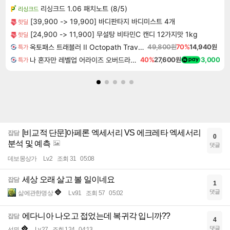
리싱크드 1.06 패치노트 (8/5)
리싱크드
[39,900 -> 19,900] 바디판타지 바디미스트 4개
핫딜
[24,900 -> 11,900] 무설탕 비타민C 캔디 12가지맛 1kg
핫딜
옥토패스 트래블러 II Octopath Traveler II
49,800원
70%
14,940원
특가
나 혼자만 레벨업 어라이즈 오버드라이브 Solo Leveling Arise
40%
27,600원
3,000
특가
[비교적 단문]아페론 엑세서리 VS 에크레타 엑세서리
잡담
0
분석 및 예측
댓글
데보몽상가
Lv.2
조회 31
05:08
세상 오래 살고 볼 일이네요
잡담
1
댓글
삶에관한명상
Lv.91
조회 57
05:02
에다니아 나오고 접었는데 복귀각 입니까??
잡담
4
댓글
선믜
Lv.27
조회 124
04:13