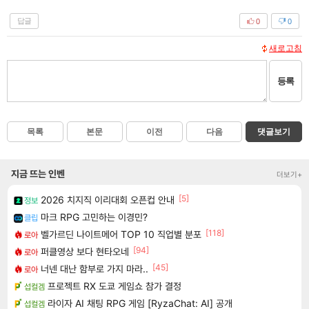
답글
0
0
새로고침
등록
목록
본문
이전
다음
댓글보기
지금 뜨는 인벤
더보기+
[5]
2026 치지직 이리대회 오픈컵 안내
정보
마크 RPG 고민하는 이경민?
클립
[118]
벨가르딘 나이트메어 TOP 10 직업별 분포
로아
[94]
퍼클영상 보다 현타오네
로아
[45]
너넨 대난 함부로 가지 마라..
로아
프로젝트 RX 도쿄 게임쇼 참가 결정
섭컬겜
라이자 AI 채팅 RPG 게임 [RyzaChat: AI] 공개
섭컬겜