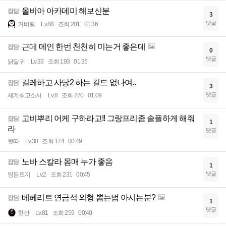
올비아 아카데미 해보신분
잡담
3
댓글
커버링
Lv.88
조회 201
01:36
근데 메인 한번 천천히 미는거 좋은데
잡담
0
댓글
닭달귀
Lv.33
조회 193
01:35
길레하고 사당2 하는 길드 없나여..
잡담
3
댓글
세계최고소서
Lv.8
조회 270
01:09
고비뿌리 어케 구하라고!! 그랑프리좀 솔플하게 해줘
잡담
1
라
댓글
왓따
Lv.30
조회 174
00:49
노바 스칼라 몸매 누가 좋음
잡담
1
댓글
멍든토끼
Lv.2
조회 231
00:45
베헤리트 연금석 외형 뽑는법 아시는분?
잡담
1
댓글
핫산
Lv.81
조회 259
00:40