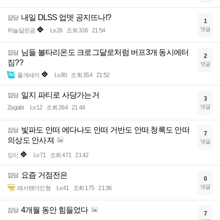
내일 DLSS 업뎃 공지뜨나!?
잡담
1
댓글
하늘닮은곰
Lv.26
조회 336
21:54
님들 볼타리온도 크로그달로처럼 버프3개 동시에터
잡담
2
짐??
댓글
물개새끼
Lv.80
조회 354
21:52
일지 파티로 사당가는거
잡담
3
댓글
Zagabi
Lv.12
조회 264
21:44
빛파도 안떠 에다나도 안떠 거반도 안떠 청록도 안떠
잡담
7
의상도 안사져
댓글
잉이
Lv.71
조회 471
21:42
요즘 거점전은
잡담
0
댓글
래서팬더인형
Lv.41
조회 175
21:36
4개월 동안 힘들었다
잡담
7