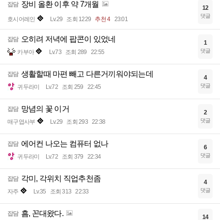
장비 올환 이후 약 7개월
잡담
12
댓글
호시어레인
Lv.29
조회 1229
추천 4
23:01
오히려 저녁에 팝콘이 있었네
잡담
1
댓글
카부아
Lv.73
조회 289
22:55
생활할때 마편 빼고 다른거끼워야되는데
잡담
4
댓글
귀두라미
Lv.72
조회 259
22:45
망념의 꽃 이거
잡담
2
댓글
매구엽사부
Lv.29
조회 293
22:38
에어컨 나오는 컴퓨터 없나
잡담
6
댓글
귀두라미
Lv.72
조회 379
22:34
각미, 각위치 직업추천좀
잡담
4
댓글
자주
Lv.35
조회 313
22:33
흠, 꼰대왔다.
잡담
14