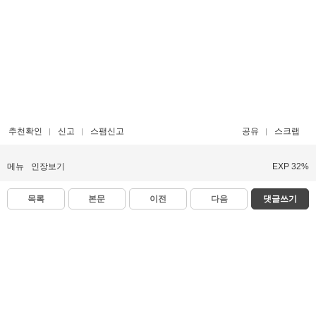
추천확인
신고
스팸신고
공유
스크랩
메뉴
인장보기
EXP 32%
목록
본문
이전
다음
댓글쓰기