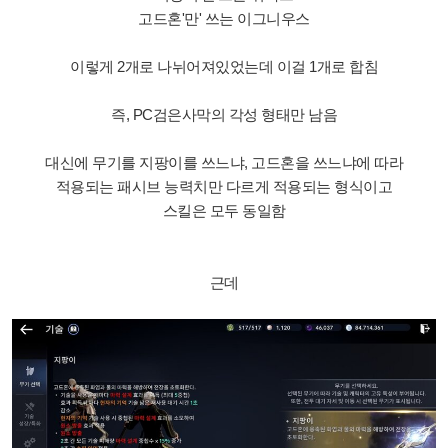
고드혼'만' 쓰는 이그니우스
이렇게 2개로 나뉘어져있었는데 이걸 1개로 합침
즉, PC검은사막의 각성 형태만 남음
대신에 무기를 지팡이를 쓰느냐, 고드혼을 쓰느냐에 따라
적용되는 패시브 능력치만 다르게 적용되는 형식이고
스킬은 모두 동일함
근데