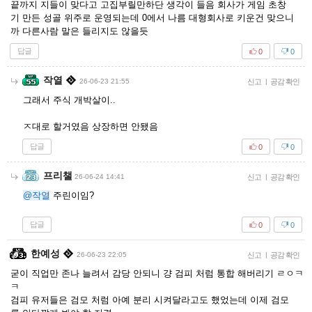
끝까지 지들이 맞다고 고집부릴만하단 생각이 들음 회사가 게임 초창
기 만든 성골 위주로 운영되는데 0에서 나름 대형회사로 키운건 맞으니
까 다른사람 말은 들리지도 않을듯
답글
0
0
작열
26-06-23 21:55
신고
|
공감 확인
그래서 주식 개박살이..
ㅈ대로 할거였음 상장하면 안됐음
답글
0
0
프리챌
26-06-24 14:41
신고
|
공감 확인
@작열
주린이임?
답글
0
0
한예성
26-06-23 22:05
신고
|
공감 확인
굳이 직업만 존나 늘려서 감당 안되니 걍 검피 처럼 통합 해버리기 ㄹㅇㅋ
ㅋ
검피 유저들은 검모 처럼 아예 분리 시켜달라고도 했었는데 이제 검모