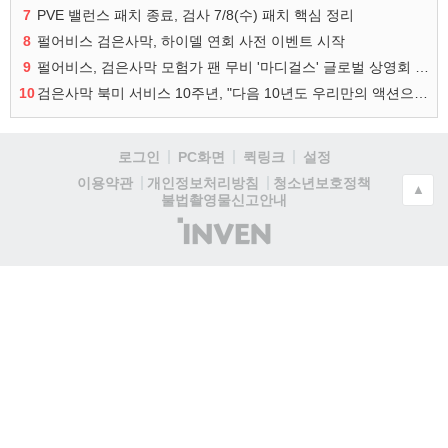
7
PVE 밸런스 패치 종료, 검사 7/8(수) 패치 핵심 정리
8
펄어비스 검은사막, 하이델 연회 사전 이벤트 시작
9
펄어비스, 검은사막 모험가 팬 무비 '마디걸스' 글로벌 상영회 개최
10
검은사막 북미 서비스 10주년, "다음 10년도 우리만의 액션으로"
로그인
PC화면
퀵링크
설정
청소년보호정책
이용약관
개인정보처리방침
▲
불법촬영물신고안내
(주)
인
벤