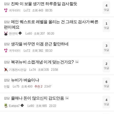
진짜 이 보물 생기면 하루종일 검사할듯
잡담
4
댓글
귀두라미
Lv.72
조회 443
00:35
메인 퀘스트로 레벨을 올리는 건 그래도 검사가 빠른
잡담
1
편이에요
댓글
천연덕
Lv.80
조회 207
00:20
생각을 바꾸면 이겜 은근 할만하네
잡담
3
댓글
귀두라미
Lv.72
조회 382
00:10
복귀뉴비 소캡개념 이게 맞는건가요?
잡담
2
댓글
기동전사건담
Lv.74
조회 335
23:58
뉴비가 벼슬이냐
잡담
6
댓글
던힐
Lv.75
조회 400
추천 2
23:47
올매나 돈이 많으신지 감도안옴
잡담
4
댓글
Europa7
Lv.90
조회 665
23:22