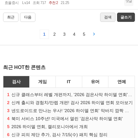
댓글
효율중시
Lv.14
조회 717
추천 2
21:25
최근
다음
검색
글쓰기
1
2
3
4
5
최근 HOT한 콘텐츠
검사
게임
IT
유머
연예
1
신규 클래스부터 레벨 개편까지, '2026 검은사막 하이델 연회' 총정리
2
신캐 출시와 경험치/만렙 개편! 검사 2026 하이델 연회 모아보기
3
넨도로이드로 만나는 우사! '2026 하이델 연회' 막바지 깜짝 공개
4
북미 서비스 10주년! 미국에서 열린 '검은사막 하이델 연회'
5
2026 하이델 연회, 캘리포니아에서 개최
6
신규 피의 제단 추가, 검사 7/15(수) 패치 핵심 정리