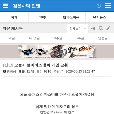
검은사막
인벤
자게
10추
팁과노하우
유저뉴스
자유 게시판
전체보기
공
검
글
지
색
내글
내 댓글
10추글
3추글
인증글
on/off
쓰
기
[잡담]
오늘자 펄어비스 둘째 게임 근황
장의상
댓글: 11 개
조회:
9316
추천:
7
2026-06-23 21:23:47
오늘 클래스 리마스터를 하면서 초월이 생겼음
쉽게 말하면 위자드의 경우
지팡이'만'쓰는 위자드