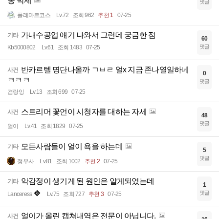
동 박제
댓글
폴레마르코스
Lv.72
조회 962
추천 1
07-25
가내수공업 얘기 나와서 그런데 궁금한 점
기타
60
댓글
Kb5000802
Lv.61
조회 1483
07-25
반카르텔 명단나올까 ㄱㅂㄹ 얼x 지금 존나열일하네
사건
0
ㅋㅋㅋ
댓글
겸랑잉
Lv.13
조회 699
07-25
스트리머 꽃언이 시청자를 대하는 자세
사건
48
댓글
얼이
Lv.41
조회 1829
07-25
모든사람들이 얼이 욕을 하는데
기타
5
댓글
정우사
Lv.81
조회 1002
추천 2
07-25
악감정이 생기게 된 원인은 알게되었는데
기타
1
댓글
Lanceress
Lv.75
조회 727
추천 3
07-25
얼이가 올린 캡쳐내역은 전문이 아닙니다.
사건