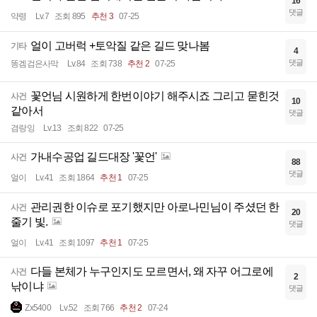
16
댓글
약령
Lv.7
조회 895
추천 3
07-25
얼이 고버럭 +토악질 같은 길드 맞나봄
기타
4
댓글
똥겜검은사막
Lv.84
조회 738
추천 2
07-25
꽃언님 시원하게 한번이야기 해주시죠 그리고 묻힌것
사건
10
같아서
댓글
겸랑잉
Lv.13
조회 822
07-25
가내수공업 길드대장 '꽃언'
사건
88
댓글
얼이
Lv.41
조회 1864
추천 1
07-25
관리권한 이슈로 포기했지만 아로나민님이 주셨던 한
사건
20
줄기 빛.
댓글
얼이
Lv.41
조회 1097
추천 1
07-25
다들 본체가 누구인지도 모르면서, 왜 자꾸 어그로에
사건
2
낚이냐
댓글
Zx5400
Lv.52
조회 766
추천 2
07-24