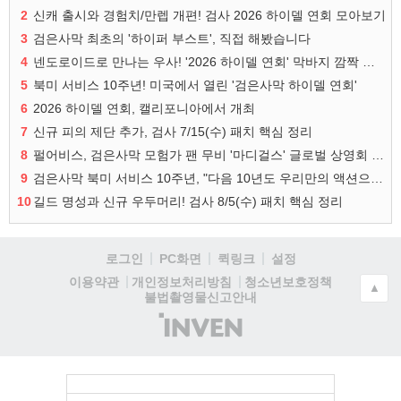
2
신캐 출시와 경험치/만렙 개편! 검사 2026 하이델 연회 모아보기
3
검은사막 최초의 '하이퍼 부스트', 직접 해봤습니다
4
넨도로이드로 만나는 우사! '2026 하이델 연회' 막바지 깜짝 공개
5
북미 서비스 10주년! 미국에서 열린 '검은사막 하이델 연회'
6
2026 하이델 연회, 캘리포니아에서 개최
7
신규 피의 제단 추가, 검사 7/15(수) 패치 핵심 정리
8
펄어비스, 검은사막 모험가 팬 무비 '마디걸스' 글로벌 상영회 개최
9
검은사막 북미 서비스 10주년, "다음 10년도 우리만의 액션으로"
10
길드 명성과 신규 우두머리! 검사 8/5(수) 패치 핵심 정리
로그인
PC화면
퀵링크
설정
청소년보호정책
이용약관
개인정보처리방침
▲
불법촬영물신고안내
(주)
인
벤