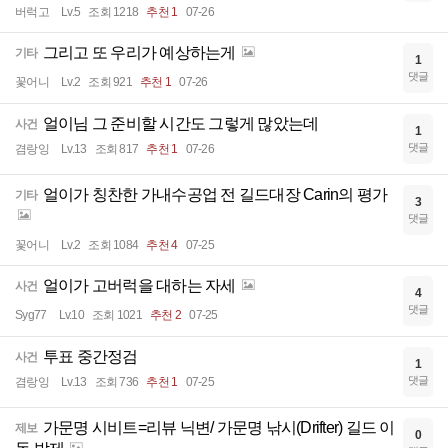
버럭고
Lv.5
조회 1218
추천 1
07-26
그리고 또 우리가 예상하는게
기타
1
댓글
꽃어니
Lv.2
조회 921
추천 1
07-26
얼이님 그 준비할 시간도 그렇게 많았는데
사건
1
댓글
겸랑잉
Lv.13
조회 817
추천 1
07-26
얼이가 칭찬한 가내수공업 전 길드대장 Carin의 평가
기타
3
댓글
꽃어니
Lv.2
조회 1084
추천 4
07-25
얼이가 고버럭을 대하는 자세
사건
4
댓글
Syg77
Lv.10
조회 1021
추천 2
07-25
투표 중간정검
사건
1
댓글
겸랑잉
Lv.13
조회 736
추천 1
07-25
가문명 시비트=리뷰 닉변/ 가문명 낚시(Drifter) 길드 이
제보
0