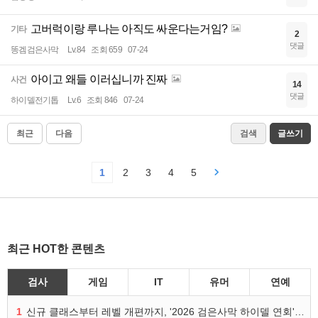
고버럭이랑 루나는 아직도 싸운다는거임?
기타
2
댓글
똥겜검은사막
Lv.84
조회 659
07-24
아이고 왜들 이러십니까 진짜
사건
14
댓글
하이델전기톱
Lv.6
조회 846
07-24
최근
다음
검색
글쓰기
1
2
3
4
5
최근 HOT한 콘텐츠
검사
게임
IT
유머
연예
1
신규 클래스부터 레벨 개편까지, '2026 검은사막 하이델 연회' 총정리