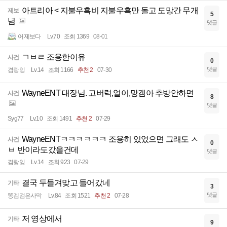
아트리아 < 지불우흑비 지불우흑만 돌고 도망간 무개
제보
5
념
댓글
어제보다
Lv.70
조회 1369
08-01
ㄱㅂㄹ 조용한이유
사건
0
댓글
겸랑잉
Lv.14
조회 1166
추천 2
07-30
WayneENT 대장님. 고버럭,얼이,망겜아 추방안하면
사건
8
댓글
Syg77
Lv.10
조회 1491
추천 2
07-29
WayneENTㅋㅋㅋㅋㅋㅋ 조용히 있었으면 그래도 ㅅ
사건
0
ㅂ 반이라도갔을건데
댓글
겸랑잉
Lv.14
조회 923
07-29
결국 두들겨맞고 들어갔네
기타
3
댓글
똥겜검은사막
Lv.84
조회 1521
추천 2
07-28
저 영상에서
기타
9