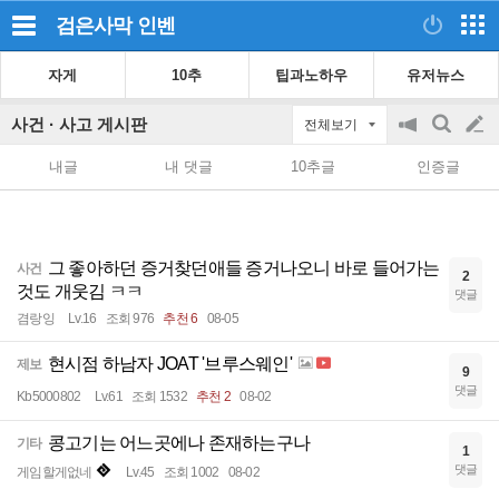
검은사막
인벤
자게
10추
팁과노하우
유저뉴스
사건 · 사고 게시판
전체보기
공
검
글
지
색
내글
내 댓글
10추글
인증글
on/off
쓰
기
그 좋아하던 증거찾던애들 증거나오니 바로 들어가는
사건
2
것도 개웃김 ㅋㅋ
댓글
겸랑잉
Lv.16
조회 976
추천 6
08-05
현시점 하남자 JOAT '브루스웨인'
제보
9
댓글
Kb5000802
Lv.61
조회 1532
추천 2
08-02
콩고기는 어느곳에나 존재하는구나
기타
1
댓글
게임할게없네
Lv.45
조회 1002
08-02