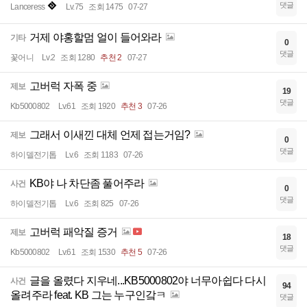
댓글
Lanceress
Lv.75
조회 1475
07-27
거제 야홍할멈 얼이 들어와라
기타
0
댓글
꽃어니
Lv.2
조회 1280
추천 2
07-27
고버럭 자폭 중
제보
19
댓글
Kb5000802
Lv.61
조회 1920
추천 3
07-26
그래서 이새낀 대체 언제 접는거임?
제보
0
댓글
하이델전기톱
Lv.6
조회 1183
07-26
KB야 나 차단좀 풀어주라
사건
0
댓글
하이델전기톱
Lv.6
조회 825
07-26
고버럭 패악질 증거
제보
18
댓글
Kb5000802
Lv.61
조회 1530
추천 5
07-26
글을 올렸다 지우네...KB5000802야 너무아쉽다 다시
사건
94
올려주라 feat. KB 그는 누구인갘ㅋ
댓글