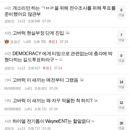
개소리만 하는 ㄱㅂㄹ을 위해 전수조사를 위해 투표를
사건
0
준비했어요 많관부
댓글
겸랑잉
Lv.13
조회 588
07-24
고버럭 현실부정 단계 진입
사건
7
댓글
읭읭군
Lv.50
조회 765
추천 1
07-24
DEMOCRACY 에게 티밍으로 관련없는데 충각에 박
사건
0
혔다하는 길드투표하라구 ~
댓글
겸랑잉
Lv.13
조회 927
추천 1
07-24
고버럭 이 새끼는 예전부터 그랬음
기타
14
댓글
Kb5000802
Lv.61
조회 822
07-24
고버럭 이 새끼는 왜 자꾸 억울한 척 하지?
기타
12
댓글
Kb5000802
Lv.61
조회 721
07-24
하이델 전기톱이 WayneENT는 할말읎다 ~
사건
30
댓글
겸랑잉
Lv.13
조회 717
07-24